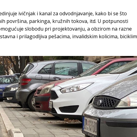
edinjuje ivičnjak i kanal za odvodnjavanje, kako bi se što
nih površina, parkinga, kružnih tokova, itd. U potpunosti
omogućuje slobodu pri projektovanju, a obzirom na razne
stavna i prilagodljiva pešacima, invalidskim kolicima, bicikli