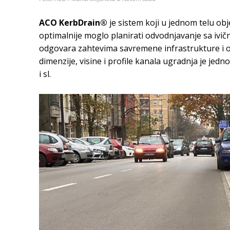
ACO KerbDrain®
je sistem koji u jednom telu obj
optimalnije moglo planirati odvodnjavanje sa ivič
odgovara zahtevima savremene infrastrukture i 
dimenzije, visine i profile kanala ugradnja je jedno
i sl.