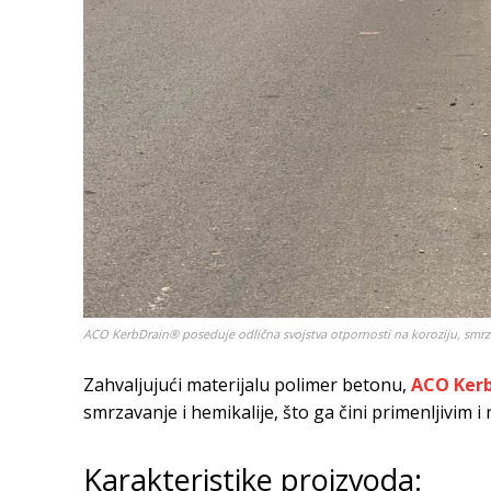
ACO KerbDrain® poseduje odlična svojstva otpornosti na koroziju, smrza
Zahvaljujući materijalu polimer betonu,
ACO Ker
smrzavanje i hemikalije, što ga čini primenljivim 
Karakteristike proizvoda: