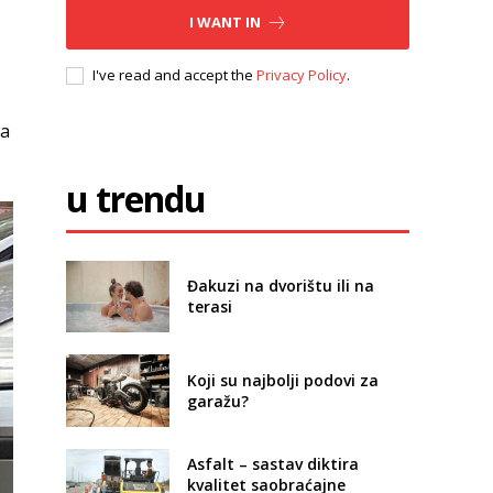
I WANT IN
I've read and accept the
Privacy Policy
.
ma
u trendu
Đakuzi na dvorištu ili na
terasi
Koji su najbolji podovi za
garažu?
Asfalt – sastav diktira
kvalitet saobraćajne