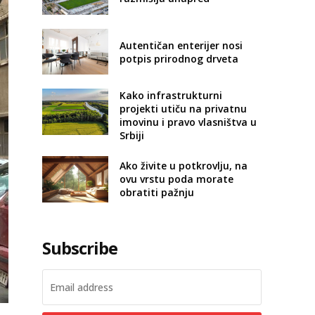
Autentičan enterijer nosi
potpis prirodnog drveta
Kako infrastrukturni
projekti utiču na privatnu
imovinu i pravo vlasništva u
Srbiji
Ako živite u potkrovlju, na
ovu vrstu poda morate
obratiti pažnju
Subscribe