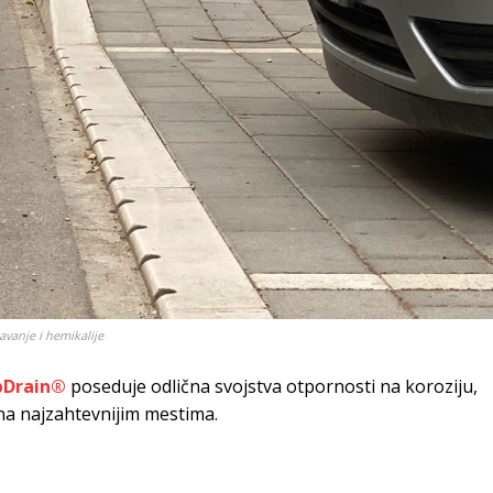
vanje i hemikalije
bDrain®
poseduje odlična svojstva otpornosti na koroziju,
i na najzahtevnijim mestima.