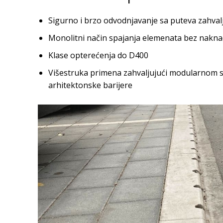
Sigurno i brzo odvodnjavanje sa puteva zahva
Monolitni način spajanja elemenata bez nakn
Klase opterećenja do D400
Višestruka primena zahvaljujući modularnom sis
arhitektonske barijere