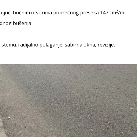
2
ljujući bočnim otvorima poprečnog preseka 147 cm
/m
adnog bušenja
temu: radijalno polaganje, sabirna okna, revizije,