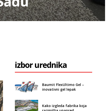
Sadu
1
izbor urednika
Baumit FlexUltimo Gel –
inovativni gel lepak
Kako izgleda fabrika koja
razmišlja unapred