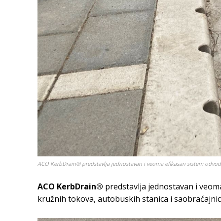
ACO KerbDrain® predstavlja jednostavan i veoma efikasan sistem odvod
ACO KerbDrain®
predstavlja jednostavan i veom
kružnih tokova, autobuskih stanica i saobraćajni