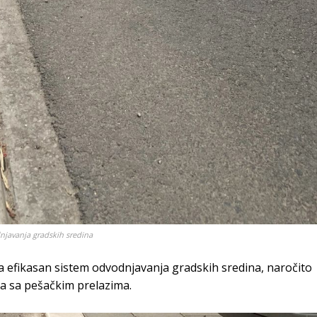
njavanja gradskih sredina
a efikasan sistem odvodnjavanja gradskih sredina, naročito
ca sa pešačkim prelazima.