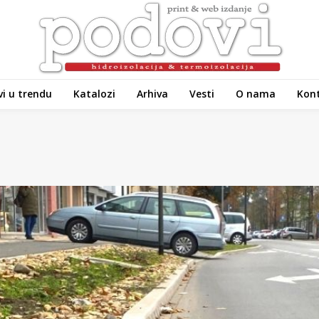
i u trendu
Katalozi
Arhiva
Vesti
O nama
Kon