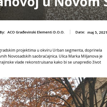
janovoj u Novom 
By:
ACO Građevinski Elementi D.o.o.
Date:
maj 5, 202
radskim projektima u okviru Urban segmenta, doprinela
lavnih Novosadskih saobraćajnica. Ulica Marka Miljanova je
ajinske vlade rekonstruisana kako bi se unapredio život