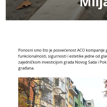
Mil
Ponosni smo što je posvećenost ACO kompanije g
funkcionalnosti, sigurnosti i estetike jedne od g
zajedničkom investicijom grada Novog Sada i Pokr
građana.