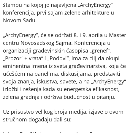
štampu na kojoj je najavljena „ArchyEnergy“
konferencija, prvi sajam zelene arhitekture u
Novom Sadu.
„ArchyEnergy“, će se održati 8. i 9. aprila u Master
centru Novosadskog Sajma. Konferencija u
organizaciji građevinskih časopisa „grenef“,
„Prozori + vrata“ i „Podovi“, ima za cilj da okupi
eminentna imena iz sveta građevinarstva, koja će
učešćem na panelima, diskusijama, predstaviti
svoja znanja, iskustva, savete, a na „ArchyEnergy“
izložbi i rešenja kada su energetska efikasnost,
zelena gradnja i održiva budućnost u pitanju.
Uz prisustvo velikog broja medija, izjave o ovom
stručnom događaju dali su: