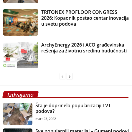
TRITONEX PROFLOOR CONGRESS
2026: Kopaonik postao centar inovacija
u svetu podova
ArchyEnergy 2026 i ACO građevinska
rešenja za životnu sredinu budućnosti
Izdvajamo
Šta je doprinelo popularizaciji LVT
podova?
mart 23, 2022
Sve popularniji materijal – Gumeni podovi