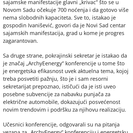
sajamske manifestacije glavni „krivac“ što se u
Novom Sadu očekuje 700 noćenja i da gotovo više
nema slobodnih kapaciteta. Sve to, istakao je
gospodin Ivanišević, govori da je Novi Sad centar
sajamskih manifestacija, grad u kome je progres
zagarantovan.
Sa druge strane, pokrajinski sekretar je istakao da
je značaj „ArchyEenergy“ konferencije u tome što
je energetska efikasnost uvek aktuelna tema, kojoj
treba posvetiti pažnju, što je i sam resorni
sekretarijat prepoznao, ističući da je isti uveo
posebne subvencije za nabavku punjača za
električne automobile, dokazujući posvećenost
novim trendovim i podršku za njihovu realizaciju.
Učesnici konferencije, odgovarali su na pitanja
vezana za „ArchyEnergy“ konferenciju i energetsku