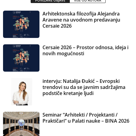
POVEZANE OBJAVE
VIŠE OD AUTORA
Arhitektonska filozofija Alejandra
Aravene na uvodnom predavanju
Cersaie 2026
Cersaie 2026 – Prostor odnosa, ideja i
novih mogućnosti
intervju: Natalija Đukić – Evropski
trendovi su da se javnim sadržajima
podstiče kretanje ljudi
Seminar “Arhitekti / Projektanti /
Praktičari” u Palati nauke – BINA 2026