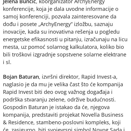
Jelena Bunčić
, koorganizator ArchyEnergy
konferencije, koja je dala uvodne informacije o
samoj konferenciji, pozvala zainteresovane da
dođu i posete „ArchyEnergy“ izložbu, saznaju
inovacije, kada su inovativna rešenja u pogledu
energetske efikasnosti u pitanju, izračunaju na licu
mesta, uz pomoć solarnog kalkulatora, koliko bio
bili troškovi izgradnje sopstvene solarne elektrane
i sl.
Bojan Baturan
, izvršni direktor, Rapid Invest-a,
naglasio je da mu je velika čast što će kompanija
Rapid Invest biti deo ovog važnog događaja i
podrška stvaranju zelene, održive budućnosti.
Gospodin Baturan je istakao da će, njegova
kompanija, predstaviti projekat Novella Business
& Residence, stambeno-poslovni kompleks, koji
će, zasigurno, biti svojevrsni simbol Novog Sada i