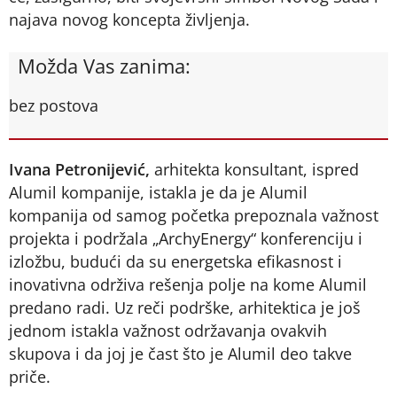
najava novog koncepta življenja.
Možda Vas zanima:
bez postova
Ivana Petronijević,
arhitekta konsultant, ispred
Alumil kompanije, istakla je da je Alumil
kompanija od samog početka prepoznala važnost
projekta i podržala „ArchyEnergy“ konferenciju i
izložbu, budući da su energetska efikasnost i
inovativna održiva rešenja polje na kome Alumil
predano radi. Uz reči podrške, arhitektica je još
jednom istakla važnost održavanja ovakvih
skupova i da joj je čast što je Alumil deo takve
priče.