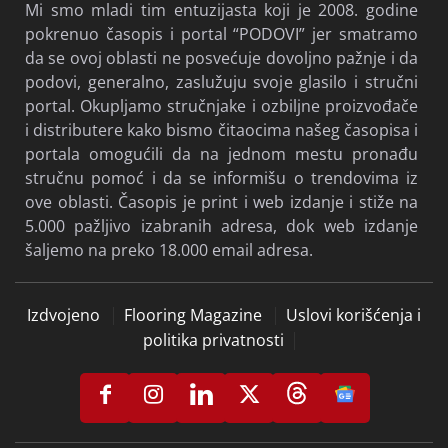
Mi smo mladi tim entuzijasta koji je 2008. godine
pokrenuo časopis i portal “PODOVI” jer smatramo
da se ovoj oblasti ne posvećuje dovoljno pažnje i da
podovi, generalno, zaslužuju svoje glasilo i stručni
portal. Okupljamo stručnjake i ozbiljne proizvođače
i distributere kako bismo čitaocima našeg časopisa i
portala omogućili da na jednom mestu pronađu
stručnu pomoć i da se informišu o trendovima iz
ove oblasti. Časopis je print i web izdanje i stiže na
5.000 pažljivo izabranih adresa, dok web izdanje
šaljemo na preko 18.000 email adresa.
Izdvojeno
Flooring Magazine
Uslovi korišćenja i
politika privatnosti