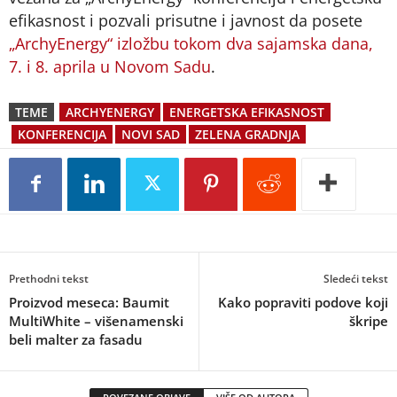
efikasnost i pozvali prisutne i javnost da posete
„ArchyEnergy“ izložbu tokom dva sajamska dana,
7. i 8. aprila u Novom Sadu
.
TEME
ARCHYENERGY
ENERGETSKA EFIKASNOST
KONFERENCIJA
NOVI SAD
ZELENA GRADNJA
Prethodni tekst
Sledeći tekst
Proizvod meseca: Baumit
Kako popraviti podove koji
MultiWhite – višenamenski
škripe
beli malter za fasadu