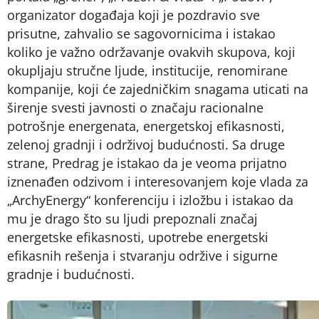
organizator događaja koji je pozdravio sve
prisutne, zahvalio se sagovornicima i istakao
koliko je važno održavanje ovakvih skupova, koji
okupljaju stručne ljude, institucije, renomirane
kompanije, koji će zajedničkim snagama uticati na
širenje svesti javnosti o značaju racionalne
potrošnje energenata, energetskoj efikasnosti,
zelenoj gradnji i održivoj budućnosti. Sa druge
strane, Predrag je istakao da je veoma prijatno
iznenađen odzivom i interesovanjem koje vlada za
„ArchyEnergy“ konferenciju i izložbu i istakao da
mu je drago što su ljudi prepoznali značaj
energetske efikasnosti, upotrebe energetski
efikasnih rešenja i stvaranju održive i sigurne
gradnje i budućnosti.