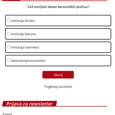
Vaš omiljeni dezen keramičkih pločica?
Imitacija drveta
Imitacija betona
Imitacija mermera
Geometrija/ornamenti
Pogledaj rezultate
Prijava za newsletter
Email