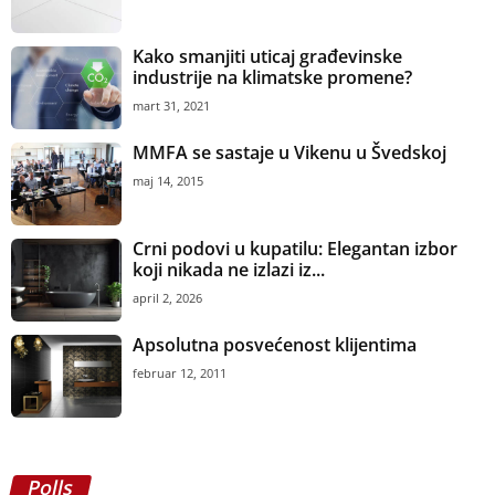
Kako smanjiti uticaj građevinske
industrije na klimatske promene?
mart 31, 2021
MMFA se sastaje u Vikenu u Švedskoj
maj 14, 2015
Crni podovi u kupatilu: Elegantan izbor
koji nikada ne izlazi iz...
april 2, 2026
Apsolutna posvećenost klijentima
februar 12, 2011
Polls