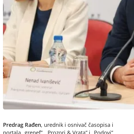
Predrag Rađen
, urednik i osnivač časopisa i
portala „grenef“, „Prozori & Vrata“ i „Podovi“,