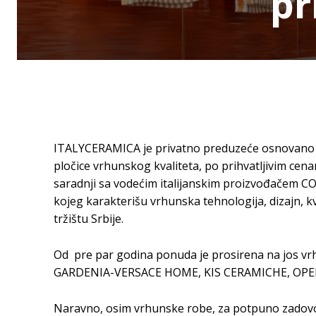
pr
ITALYCERAMICA je privatno preduzeće osnovano 20
pločice vrhunskog kvaliteta, po prihvatljivim ce
saradnji sa vodećim italijanskim proizvođačem
kojeg karakterišu vrhunska tehnologija, dizajn, kva
tržištu Srbije.
Od pre par godina ponuda je prosirena na jos vrh
GARDENIA-VERSACE HOME, KIS CERAMICHE, OPER
Naravno, osim vrhunske robe, za potpuno zadovolj