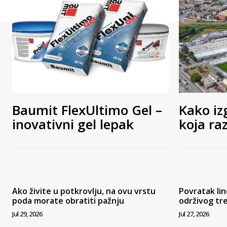
Baumit FlexUltimo Gel –
Kako iz
inovativni gel lepak
koja ra
Ako živite u potkrovlju, na ovu vrstu
Povratak lin
poda morate obratiti pažnju
održivog tr
Jul 29, 2026
Jul 27, 2026