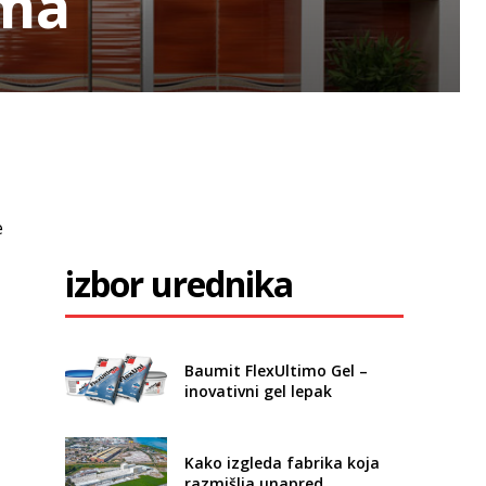
ama
e
izbor urednika
Baumit FlexUltimo Gel –
inovativni gel lepak
Kako izgleda fabrika koja
razmišlja unapred