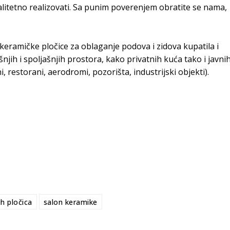
valitetno realizovati. Sa punim poverenjem obratite se nama,
eramičke pločice za oblaganje podova i zidova kupatila i
jih i spoljašnjih prostora, kako privatnih kuća tako i javni
, restorani, aerodromi, pozorišta, industrijski objekti).
h pločica
salon keramike