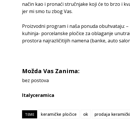
način kao i pronaći stručnjake koji će to brzo i k
jer mi smo tu zbog Vas.
Proizvodni program i naša ponuda obuhvataju: – k
kuhinja- porcelanske pločice za oblaganje unutrašn
prostora najrazličitijih namena (banke, auto saloni
Možda Vas Zanima:
bez postova
Italyceramica
keramičke pločice
ok
prodaja keramički
TEME