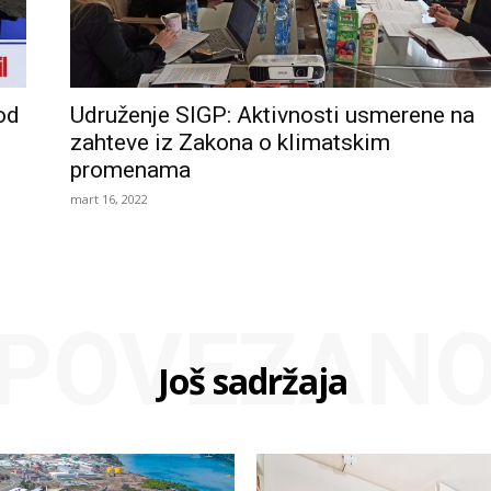
od
Udruženje SIGP: Aktivnosti usmerene na
zahteve iz Zakona o klimatskim
promenama
mart 16, 2022
POVEZAN
Još sadržaja