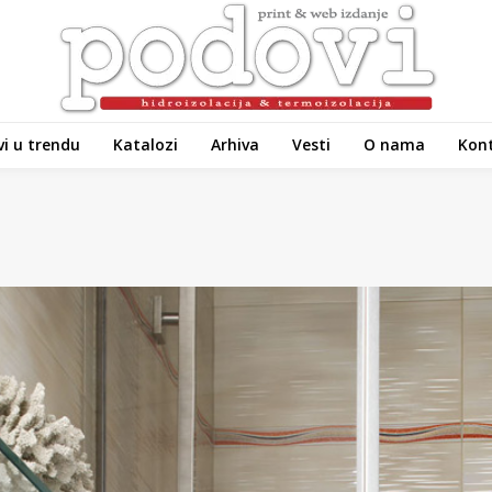
i u trendu
Katalozi
Arhiva
Vesti
O nama
Kon