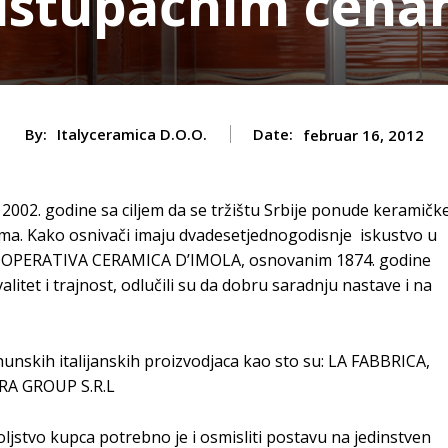
istupačnim cen
By:
Italyceramica D.o.o.
Date:
februar 16, 2012
02. godine sa ciljem da se tržištu Srbije ponude keramičk
nama. Kako osnivači imaju dvadesetjednogodisnje iskustvo u
 COOPERATIVA CERAMICA D’IMOLA, osnovanim 1874. godine
litet i trajnost, odlučili su da dobru saradnju nastave i na
unskih italijanskih proizvodjaca kao sto su: LA FABBRICA,
A GROUP S.R.L
stvo kupca potrebno je i osmisliti postavu na jedinstven