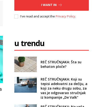
I WANT IN
I've read and accept the
Privacy Policy
.
u trendu
REČ STRUČNJAKA: Šta su
behaton ploče?
REČ STRUČNJAKA: Koji su
tepisi adekvatni za dečiju, a
koji za neku drugu sobu, za
a
vas je odgovarao stručnjak
iz kompanije „De Valk“
REČ STRUČNJAKA: Na vaša