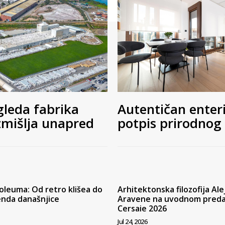
gleda fabrika
Autentičan enteri
zmišlja unapred
potpis prirodnog
oleuma: Od retro klišea do
Arhitektonska filozofija Al
enda današnjice
Aravene na uvodnom pred
Cersaie 2026
Jul 24, 2026