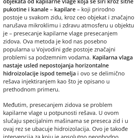
objekata od kapilarne vlage koja se širi kroz sitne
pukotine i kanale – kapilare
– koji prirodno
postoje u svakom zidu, kroz ceo objekat i značajno
narušava mikroklimu i zdravu atmosferu u objektu
je – presecanje kapilarne vlage presecanjem
zidova. Ova metoda je kod nas posebno
popularna u Vojvodini gde postoje značajni
problemi sa podzemnim vodama.
Kapilarna vlaga
nastaje usled nepostojanja horizontalne
hidroizolacije ispod temelja
i ovo se delimično
rešava injektiranjem kao što je opisano u
prethodnom primeru.
Međutim, presecanjem zidova se problem
kapilarne vlage u potpunosti rešava. U ovom
slučaju specijalnim mašinama se preseca zid i u
ovaj rez se ubacuje hidroizolacija. Ovo je takođe
intervencija za koju je apsolutno neophodno