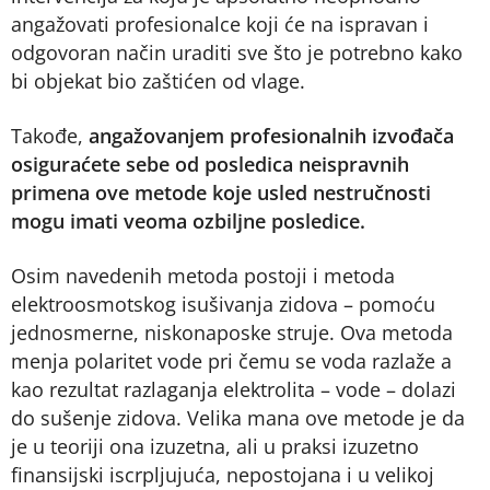
angažovati profesionalce koji će na ispravan i
odgovoran način uraditi sve što je potrebno kako
bi objekat bio zaštićen od vlage.
Takođe,
angažovanjem profesionalnih izvođača
osiguraćete sebe od posledica neispravnih
primena ove metode koje usled nestručnosti
mogu imati veoma ozbiljne posledice.
Osim navedenih metoda postoji i metoda
elektroosmotskog isušivanja zidova – pomoću
jednosmerne, niskonaposke struje. Ova metoda
menja polaritet vode pri čemu se voda razlaže a
kao rezultat razlaganja elektrolita – vode – dolazi
do sušenje zidova. Velika mana ove metode je da
je u teoriji ona izuzetna, ali u praksi izuzetno
finansijski iscrpljujuća, nepostojana i u velikoj