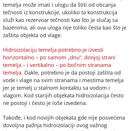
temelja može imati i ulogu da štiti od oticanja
tečnosti iz konstrukcije, ukoliko ta konstrukcija
služi kao rezervoar tečnosti kao što je slučaj sa
bazenima, ali ova uloga nije toliko česta kao što je
zaštita objekta od vlage.
Hidroizolaciju temelja potrebno je izvesti
horizontalno – po samom „dnu“, donjoj strani
temelja – i vertikalno – po bočnim stranama
temelja.
Dakle, potrebno je da postoji zaštita od
vode i vlage na svim stranama i mestima temelja
jer je temelj u stalnom kontaktu sa vodom i
vlagom. Kod starijih objekata hidroizolacija često
ne postoji i često je loše izvedena.
Takođe, i kod novijih objekata gde nije posvećena
dovoljna pažnja hidroizolaciji ovog važnog