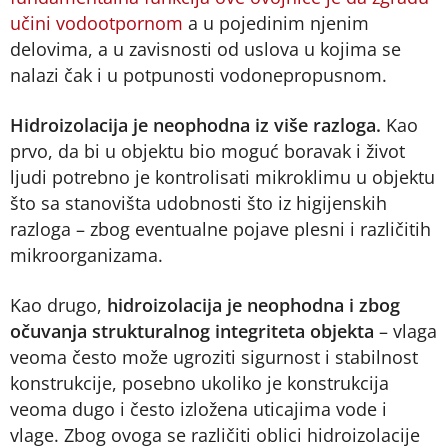
učini vodootpornom
a u pojedinim njenim
delovima, a u zavisnosti od uslova u kojima se
nalazi čak i u potpunosti vodonepropusnom.
Hidroizolacija je neophodna iz više razloga.
Kao
prvo, da bi u objektu bio moguć boravak i život
ljudi potrebno je kontrolisati mikroklimu u objektu
što sa stanovišta udobnosti što iz higijenskih
razloga – zbog eventualne pojave plesni i različitih
mikroorganizama.
Kao drugo,
hidroizolacija je neophodna i zbog
očuvanja strukturalnog integriteta objekta
– vlaga
veoma često može ugroziti sigurnost i stabilnost
konstrukcije, posebno ukoliko je konstrukcija
veoma dugo i često izložena uticajima vode i
vlage. Zbog ovoga se različiti oblici hidroizolacije