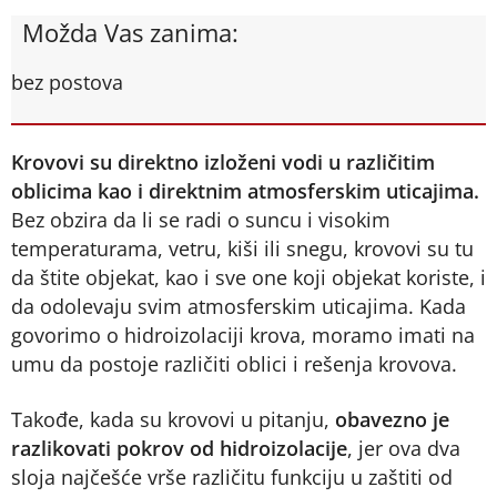
Možda Vas zanima:
bez postova
Krovovi su direktno izloženi vodi u različitim
oblicima kao i direktnim atmosferskim uticajima.
Bez obzira da li se radi o suncu i visokim
temperaturama, vetru, kiši ili snegu, krovovi su tu
da štite objekat, kao i sve one koji objekat koriste, i
da odolevaju svim atmosferskim uticajima. Kada
govorimo o hidroizolaciji krova, moramo imati na
umu da postoje različiti oblici i rešenja krovova.
Takođe, kada su krovovi u pitanju,
obavezno je
razlikovati pokrov od hidroizolacije
, jer ova dva
sloja najčešće vrše različitu funkciju u zaštiti od