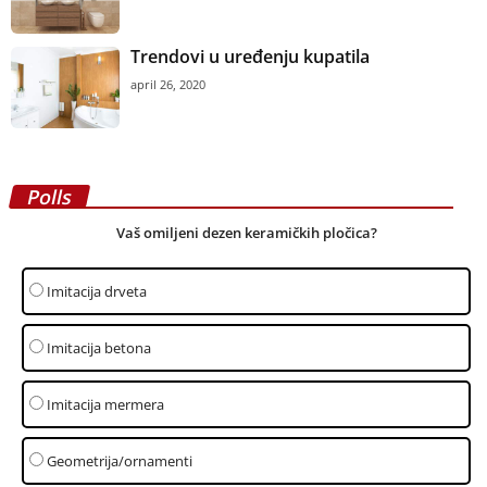
Trendovi u uređenju kupatila
april 26, 2020
Polls
Vaš omiljeni dezen keramičkih pločica?
Imitacija drveta
Imitacija betona
Imitacija mermera
Geometrija/ornamenti