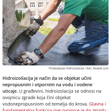
Postavljanje hidroizolacije / foto: freepik.com
Hidroizoilacija je način da se objekat učini
nepropusnim i otpornim na vodu i vodene
uticaje.
U građevini, hidroizolacija se odnosi na
ovojnicu zgrade koja čini objekat
vodonepropusniom od temelja do krova.
Glavna i
fundamentalna funkcija ove ovojnice je da zgradu