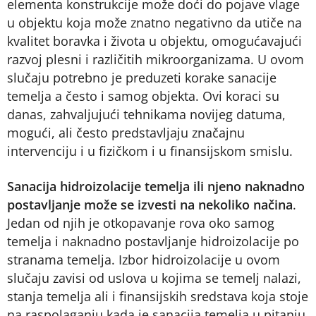
elementa konstrukcije može doći do pojave vlage
u objektu koja može znatno negativno da utiče na
kvalitet boravka i života u objektu, omogućavajući
razvoj plesni i različitih mikroorganizama. U ovom
slučaju potrebno je preduzeti korake sanacije
temelja a često i samog objekta. Ovi koraci su
danas, zahvaljujući tehnikama novijeg datuma,
mogući, ali često predstavljaju značajnu
intervenciju i u fizičkom i u finansijskom smislu.
Sanacija hidroizolacije temelja ili njeno naknadno
postavljanje može se izvesti na nekoliko načina
.
Jedan od njih je otkopavanje rova oko samog
temelja i naknadno postavljanje hidroizolacije po
stranama temelja. Izbor hidroizolacije u ovom
slučaju zavisi od uslova u kojima se temelj nalazi,
stanja temelja ali i finansijskih sredstava koja stoje
na raspolaganju kada je sanacija temelja u pitanju.