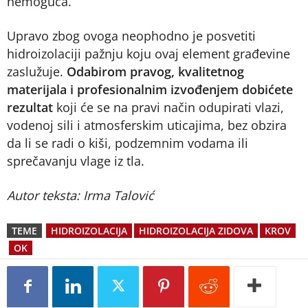
nemoguća.
Upravo zbog ovoga neophodno je posvetiti
hidroizolaciji pažnju koju ovaj element građevine
zaslužuje.
Odabirom pravog, kvalitetnog
materijala i profesionalnim izvođenjem dobićete
rezultat
koji će se na pravi način odupirati vlazi,
vodenoj sili i atmosferskim uticajima, bez obzira
da li se radi o kiši, podzemnim vodama ili
sprečavanju vlage iz tla.
Autor teksta: Irma Talović
TEME
HIDROIZOLACIJA
HIDROIZOLACIJA ZIDOVA
KROV
OK