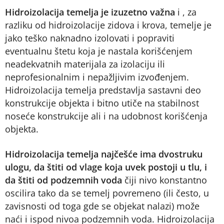
Hidroizolacija temelja je izuzetno važna
i , za
razliku od hidroizolacije zidova i krova, temelje je
jako teško naknadno izolovati i popraviti
eventualnu štetu koja je nastala korišćenjem
neadekvatnih materijala za izolaciju ili
neprofesionalnim i nepažljivim izvođenjem.
Hidroizolacija temelja predstavlja sastavni deo
konstrukcije objekta i bitno utiče na stabilnost
noseće konstrukcije ali i na udobnost korišćenja
objekta.
Hidroizolacija temelja najčešće ima dvostruku
ulogu, da štiti od vlage koja uvek postoji u tlu, i
da štiti od podzemnih voda
čiji nivo konstantno
oscilira tako da se temelj povremeno (ili često, u
zavisnosti od toga gde se objekat nalazi) može
naći i ispod nivoa podzemnih voda. Hidroizolacija