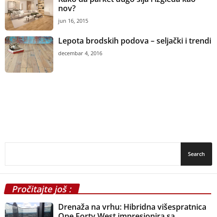
nov?
jun 16, 2015
Lepota brodskih podova – seljački i trendi
decembar 4, 2016
Pročitajte još :
Drenaža na vrhu: Hibridna višespratnica
One Forty West impresionira sa