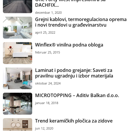
DACHFIX...
decembar 1, 2020
Grejni kablovi, termoregulaciona oprema
i novi trendovi u građevinarstvu
april 25, 2022
Winflex® vinilna podna obloga
februar 25, 2015
Laminat i podno grejanje: Saveti za
pravilnu ugradnju i izbor materijala
oktobar 24, 2024
MICROTOPPING – Aditiv Balkan d.o.o.
januar 18, 2018
Trend keramičkih pločica za zidove
jun 12, 2020