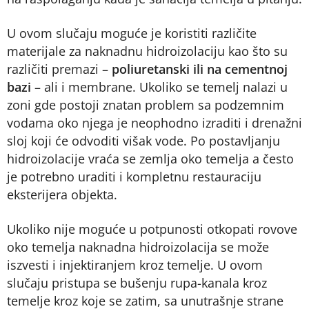
U ovom slučaju moguće je koristiti različite
materijale za naknadnu hidroizolaciju kao što su
različiti premazi –
poliuretanski ili na cementnoj
bazi
– ali i membrane. Ukoliko se temelj nalazi u
zoni gde postoji znatan problem sa podzemnim
vodama oko njega je neophodno izraditi i drenažni
sloj koji će odvoditi višak vode. Po postavljanju
hidroizolacije vraća se zemlja oko temelja a često
je potrebno uraditi i kompletnu restauraciju
eksterijera objekta.
Ukoliko nije moguće u potpunosti otkopati rovove
oko temelja naknadna hidroizolacija se može
iszvesti i injektiranjem kroz temelje. U ovom
slučaju pristupa se bušenju rupa-kanala kroz
temelje kroz koje se zatim, sa unutrašnje strane