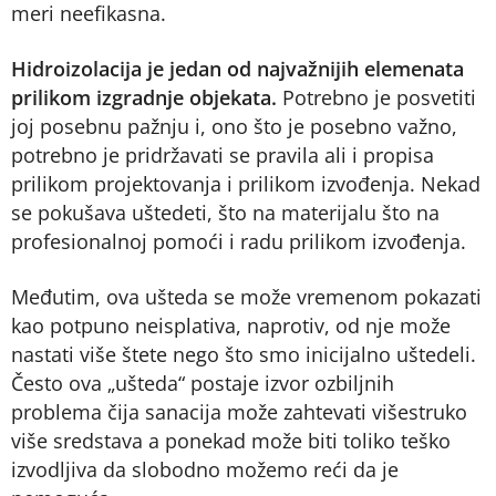
meri neefikasna.
Hidroizolacija je jedan od najvažnijih elemenata
prilikom izgradnje objekata.
Potrebno je posvetiti
joj posebnu pažnju i, ono što je posebno važno,
potrebno je pridržavati se pravila ali i propisa
prilikom projektovanja i prilikom izvođenja. Nekad
se pokušava uštedeti, što na materijalu što na
profesionalnoj pomoći i radu prilikom izvođenja.
Međutim, ova ušteda se može vremenom pokazati
kao potpuno neisplativa, naprotiv, od nje može
nastati više štete nego što smo inicijalno uštedeli.
Često ova „ušteda“ postaje izvor ozbiljnih
problema čija sanacija može zahtevati višestruko
više sredstava a ponekad može biti toliko teško
izvodljiva da slobodno možemo reći da je