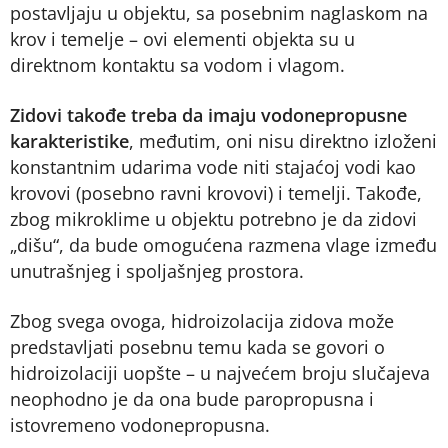
postavljaju u objektu, sa posebnim naglaskom na
krov i temelje – ovi elementi objekta su u
direktnom kontaktu sa vodom i vlagom.
Zidovi takođe treba da imaju vodonepropusne
karakteristike
, međutim, oni nisu direktno izloženi
konstantnim udarima vode niti stajaćoj vodi kao
krovovi (posebno ravni krovovi) i temelji. Takođe,
zbog mikroklime u objektu potrebno je da zidovi
„dišu“, da bude omogućena razmena vlage između
unutrašnjeg i spoljašnjeg prostora.
Zbog svega ovoga, hidroizolacija zidova može
predstavljati posebnu temu kada se govori o
hidroizolaciji uopšte – u najvećem broju slučajeva
neophodno je da ona bude paropropusna i
istovremeno vodonepropusna.