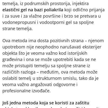
temelja, iz podrumskih prostorija, injektira
elastični gel na bazi poliakrila
koji odlično prijanja
i za suve i za vlažne površine i brzo se pretvara u
vodonepropusni i vodootporni gel sa spoljne
strane temelja.
Ova metoda ima dosta pozitivnih strana – njenom
upotrebom nije neophodno narušavati eksterijer
objekta što je veoma važno kod istorijskih
građevina i ona se može upotrebiti kada se ne
može pristupiti temelju sa spoljne strane iz
različitih razloga – međutim, ova metoda može
oslabiti temelj u strukturnom smislu, tako da je
veoma važno angažovati odgovorne i
profesionalne izvođače.
Još jedna metoda koja se koristi za zaštitu