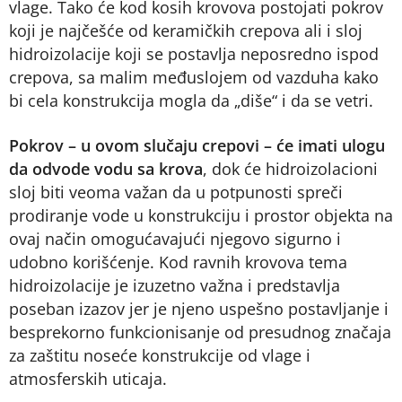
vlage. Tako će kod kosih krovova postojati pokrov
koji je najčešće od keramičkih crepova ali i sloj
hidroizolacije koji se postavlja neposredno ispod
crepova, sa malim međuslojem od vazduha kako
bi cela konstrukcija mogla da „diše“ i da se vetri.
Pokrov – u ovom slučaju crepovi – će imati ulogu
da odvode vodu sa krova
, dok će hidroizolacioni
sloj biti veoma važan da u potpunosti spreči
prodiranje vode u konstrukciju i prostor objekta na
ovaj način omogućavajući njegovo sigurno i
udobno korišćenje. Kod ravnih krovova tema
hidroizolacije je izuzetno važna i predstavlja
poseban izazov jer je njeno uspešno postavljanje i
besprekorno funkcionisanje od presudnog značaja
za zaštitu noseće konstrukcije od vlage i
atmosferskih uticaja.