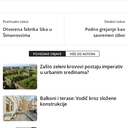
Prethodni tekst
Sledeći tekst
Otvorena fabrika Sika u
Podno grejanje kao
Šimanovcima
savremen izbor
POVEZANE OBJAVE
VIŠE OD AUTORA
Zašto zeleni krovovi postaju imperativ
u urbanim sredinama?
Balkoni i terase: Vodič kroz složene
konstrukcije