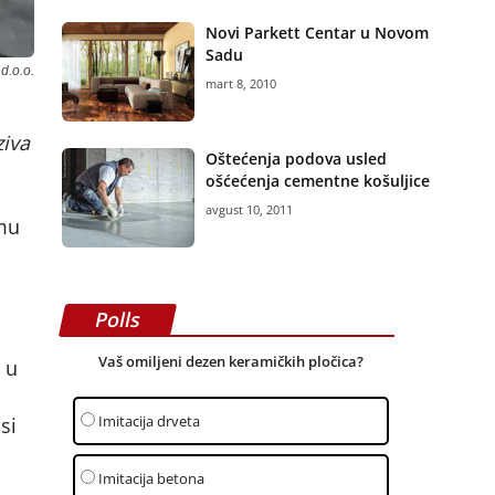
Novi Parkett Centar u Novom
Sadu
d.o.o.
mart 8, 2010
ziva
Oštećenja podova usled
ošćećenja cementne košuljice
avgust 10, 2011
emu
Polls
Vaš omiljeni dezen keramičkih pločica?
 u
Imitacija drveta
si
Imitacija betona