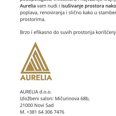
Aurelia
vam nudi i
isušivanje prostora nako
poplava, renoviranja i slično kako u stambe
prostorima.
Brzo i efikasno do suvih prostorija korišće
AURELIA d.o.o.
Izložbeni salon: Mičurinova 68b,
21000 Novi Sad
M. +381 64 306 7476