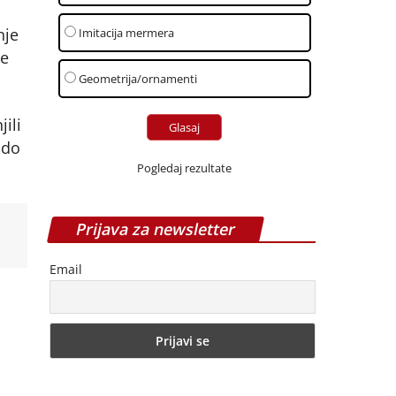
nje
Imitacija mermera
je
Geometrija/ornamenti
ili
ado
Pogledaj rezultate
Prijava za newsletter
Email