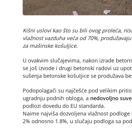
Kišni uslovi kao što su bili ovog proleća, n
vlažnost vazduha veća od 70%, produžavaju v
za mašinske košuljice.
U ovakvim slučajevima, nakon izrade betons
se još izvode i drugi betonski radovi uz up
sušenja betonske košuljice se produžava be
Podopolagači su najčešće pod velikim priti
ugradnju podnih obloga, a
nedovoljno suve 
podlozi dovedu do EU standarda.
Naime najviša dozvoljena vlažnost podloge k
2% odnosno 1.8%, u slučaju podloga sa po