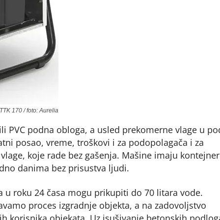
TTK 170 / foto: Aurelia
 ili PVC podna obloga, a usled prekomerne vlage u p
ni posao, vreme, troškovi i za podopolagača i za
 vlage, koje rade bez gašenja. Mašine imaju kontejne
idno danima bez prisustva ljudi.
a u roku 24 časa mogu prikupiti do 70 litara vode.
vamo proces izgradnje objekta, a na zadovoljstvo
jih korisnika objekata. Uz isušivanje betonskih podlog