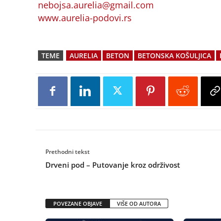
nebojsa.aurelia@gmail.com
www.aurelia-podovi.rs
TEME
AURELIA
BETON
BETONSKA KOŠULJICA
Prethodni tekst
Drveni pod – Putovanje kroz održivost
POVEZANE OBJAVE
VIŠE OD AUTORA