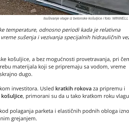
Isušivanje vlage iz betonske košuljice / foto: WINWELL 
iske temperature, odnosno periodi kada je relativna
reme sušenja i vezivanja specijalnih hidrauličnih ve
ke košuljice, a bez mogućnosti provetravanja, pri č
otrebu materijala koji se pripremaju sa vodom, vreme
skrajno dugo.
skom investitora. Usled
kratkih rokova
za pripremu i
košuljice
, primorani su da u tako kratkom roku vlagu
od polaganja parketa i elastičnih podnih obloga izno
dnim grejanjem.