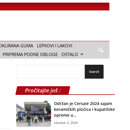
CIKLIRANA GUMA
LEPKOVI I LAKOVI
PRIPREMA PODNE OBLOGE
OSTALO
Pročitajte još :
Održan je Cersaie 2024 sajam
keramičkih pločica i kupatilske
opreme u...
oktobar 2, 2024