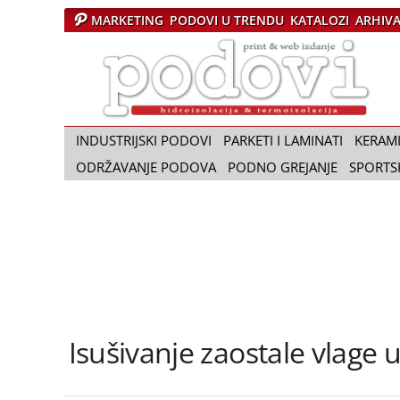
MARKETING
PODOVI U TRENDU
KATALOZI
ARHIV
Č
a
s
o
p
i
INDUSTRIJSKI PODOVI
PARKETI I LAMINATI
KERAM
s
ODRŽAVANJE PODOVA
PODNO GREJANJE
SPORTS
P
o
d
o
v
i
Isušivanje zaostale vlage 