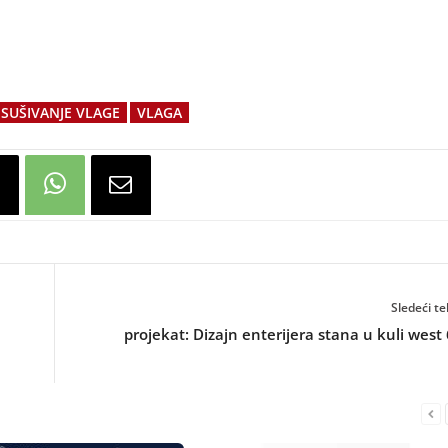
ISUŠIVANJE VLAGE
VLAGA
Sledeći te
projekat: Dizajn enterijera stana u kuli west