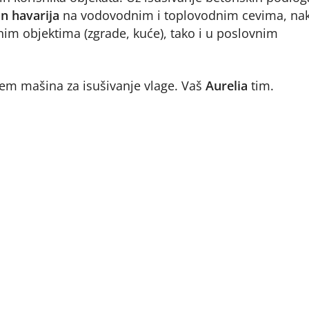
n havarija
na vodovodnim i toplovodnim cevima, na
nim objektima (zgrade, kuće), tako i u poslovnim
njem mašina za isušivanje vlage. Vaš
Aurelia
tim.