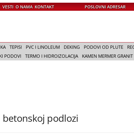
A
VESTI
O NAMA
KONTAKT
POSLOVNI ADRESAR
IKA
TEPISI
PVC I LINOLEUM
DEKING
PODOVI OD PLUTE
RE
KI PODOVI
TERMO I HIDROIZOLACIJA
KAMEN MERMER GRANIT
u betonskoj podlozi