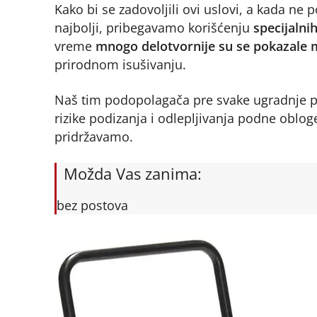
Kako bi se zadovoljili ovi uslovi, a kada ne 
najbolji, pribegavamo korišćenju
specijalni
vreme
mnogo delotvornije su se pokazale m
prirodnom isušivanju.
Naš tim podopolagača pre svake ugradnje po
rizike podizanja i odlepljivanja podne obloge
pridržavamo.
Možda Vas zanima:
bez postova