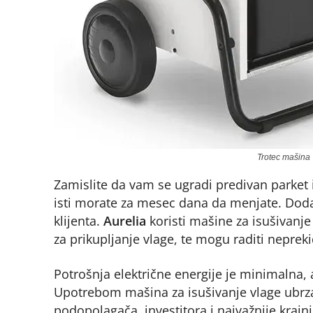
Trotec mašina 
Zamislite da vam se ugradi predivan parket
isti morate za mesec dana da menjate. Dodat
klijenta.
Aurelia
koristi mašine za isušivanje
za prikupljanje vlage, te mogu raditi neprek
Potrošnja električne energije je minimalna, 
Upotrebom mašina za isušivanje vlage ubrza
podopolagača, investitora i najvažnije krajn