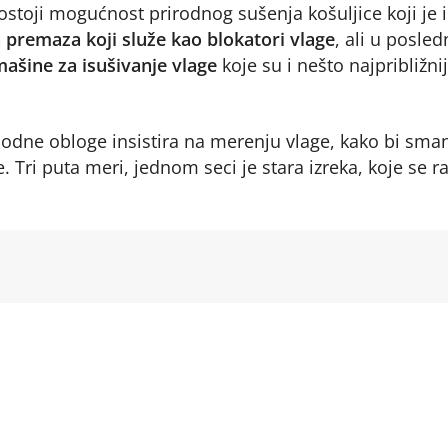
postoji mogućnost prirodnog sušenja košuljice koji je i
h premaza koji služe kao blokatori vlage
, ali u posled
ašine za isušivanje vlage
koje su i nešto najpribližni
dne obloge insistira na merenju vlage, kako bi smanj
. Tri puta meri, jednom seci je stara izreka, koje se r