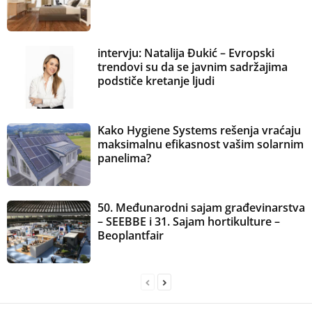
intervju: Natalija Đukić – Evropski
trendovi su da se javnim sadržajima
podstiče kretanje ljudi
Kako Hygiene Systems rešenja vraćaju
maksimalnu efikasnost vašim solarnim
panelima?
50. Međunarodni sajam građevinarstva
– SEEBBE i 31. Sajam hortikulture –
Beoplantfair