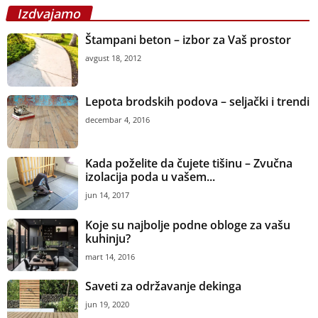
Izdvajamo
Štampani beton – izbor za Vaš prostor
avgust 18, 2012
Lepota brodskih podova – seljački i trendi
decembar 4, 2016
Kada poželite da čujete tišinu – Zvučna
izolacija poda u vašem...
jun 14, 2017
Koje su najbolje podne obloge za vašu
kuhinju?
mart 14, 2016
Saveti za održavanje dekinga
jun 19, 2020