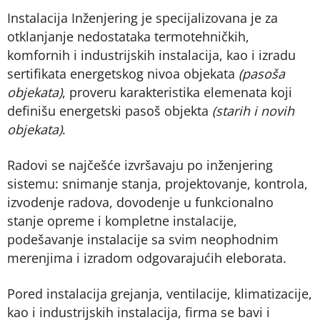
Instalacija Inženjering je specijalizovana je za
otklanjanje nedostataka termotehničkih,
komfornih i industrijskih instalacija, kao i izradu
sertifikata energetskog nivoa objekata
(pasoša
objekata)
, proveru karakteristika elemenata koji
definišu energetski pasoš objekta
(starih i novih
objekata)
.
Radovi se najčešće izvršavaju po inženjering
sistemu: snimanje stanja, projektovanje, kontrola,
izvodenje radova, dovodenje u funkcionalno
stanje opreme i kompletne instalacije,
podešavanje instalacije sa svim neophodnim
merenjima i izradom odgovarajućih eleborata.
Pored instalacija grejanja, ventilacije, klimatizacije,
kao i industrijskih instalacija, firma se bavi i