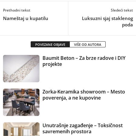
Prethodni tekst
Sledeći tekst
Nameštaj u kupatilu
Luksuzni sjaj staklenog
poda
POVEZANE OBJAVE
VIŠE OD AUTORA
Baumit Beton – Za brze radove i DIY
projekte
Zorka-Keramika showroom – Mesto
poverenja, a ne kupovine
Unutrašnje zagađenje – Toksičnost
savremenih prostora