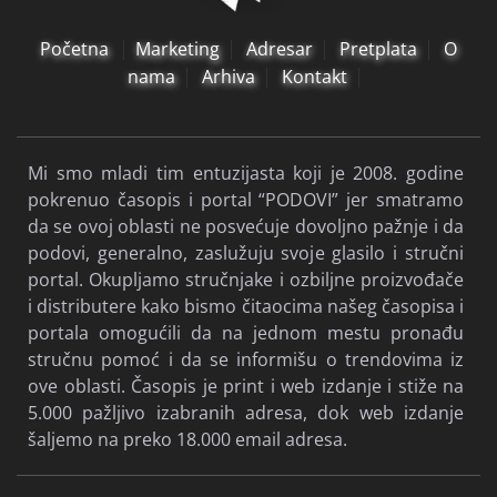
Početna
Marketing
Adresar
Pretplata
O
nama
Arhiva
Kontakt
Mi smo mladi tim entuzijasta koji je 2008. godine
pokrenuo časopis i portal “PODOVI” jer smatramo
da se ovoj oblasti ne posvećuje dovoljno pažnje i da
podovi, generalno, zaslužuju svoje glasilo i stručni
portal. Okupljamo stručnjake i ozbiljne proizvođače
i distributere kako bismo čitaocima našeg časopisa i
portala omogućili da na jednom mestu pronađu
stručnu pomoć i da se informišu o trendovima iz
ove oblasti. Časopis je print i web izdanje i stiže na
5.000 pažljivo izabranih adresa, dok web izdanje
šaljemo na preko 18.000 email adresa.