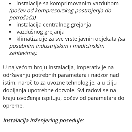
instalacije sa komprimovanim vazduhom
(počev od kompresorskog postrojenja do
potrošača)
instalacija centralnog grejanja
vazdušnog grejanja
klimatizacije za sve vrste javnih objekata
(sa
posebnim industrijskim i medicinskim
zahtevima).
U najvećom broju instalacija, imperativ je na
održavanju potrebnih parametara i nadzor nad
istim, naročito za uvozne tehnologije, a u cilju
dobijanja upotrebne dozvole. Svi radovi se na
kraju izvođenja ispituju, počev od parametara do
opreme.
Instalacija Inženjering poseduje: