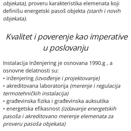
objekata)
, proveru karakteristika elemenata koji
definišu energetski pasoš objekta
(starih i novih
objekata)
.
Kvalitet i poverenje kao imperative
u poslovanju
Instalacija Inženjering je osnovana 1990.g , a
osnovne delatnosti su:
• inženjering
(izvođenje i projektovanje)
• akreditovana laboratorija
(merenje i regulacija
termotehničkih instalacija)
• građevinska fizika i građevinska auksutika
• energetska efikasnost
(izdavanje energetskih
pasoša i akreditovano merenje elemenata za
proveru pasoša objekata)