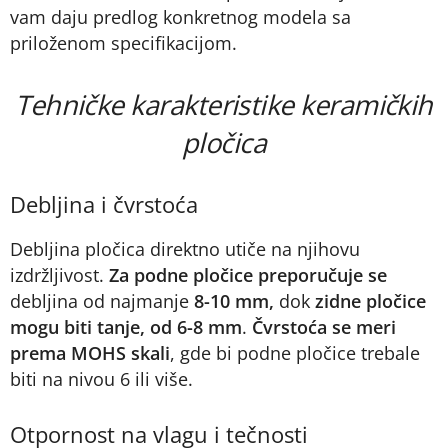
vam daju predlog konkretnog modela sa
priloženom specifikacijom.
Tehničke karakteristike keramičkih
pločica
Debljina i čvrstoća
Debljina pločica direktno utiče na njihovu
izdržljivost.
Za podne pločice preporučuje se
debljina od najmanje
8-10 mm,
dok
zidne pločice
mogu biti tanje, od 6-8 mm
.
Čvrstoća se meri
prema MOHS skali
, gde bi podne pločice trebale
biti na nivou 6 ili više.
Otpornost na vlagu i tečnosti