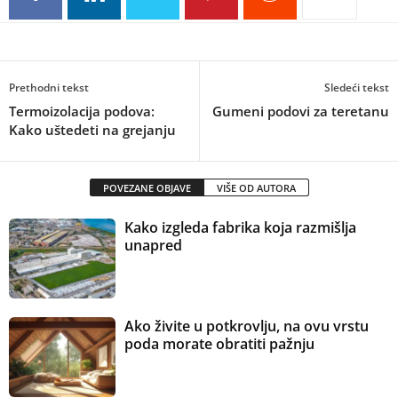
Prethodni tekst
Sledeći tekst
Termoizolacija podova:
Gumeni podovi za teretanu
Kako uštedeti na grejanju
POVEZANE OBJAVE
VIŠE OD AUTORA
Kako izgleda fabrika koja razmišlja
unapred
Ako živite u potkrovlju, na ovu vrstu
poda morate obratiti pažnju