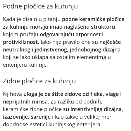
Podne pločice za kuhinju
Kada je dizajn u pitanju
podne keramičke pločice
za kuhinju moraju imati naglašenu strukturu
kojom pružaju
odgovarajuću
otpornost i
protivkliznost
. Iako nije pravilo one su
najčešće
neutralnog i jedinstvenog, jednobojnog dizajna
,
koji se lako uklapa sa ostalim elementima u
enterijeru kuhinje.
Zidne pločice za kuhinju
Njihova
uloga je da štite zidove od fleka, vlage i
neprijatnih mirisa.
Za razliku od podnih,
keramičke zidne pločice
su intenzivnijeg dizajna,
izazovnije, šarenije
i kao takve u velikoj meri
doprinose estetici kuhinjskog enterijera.