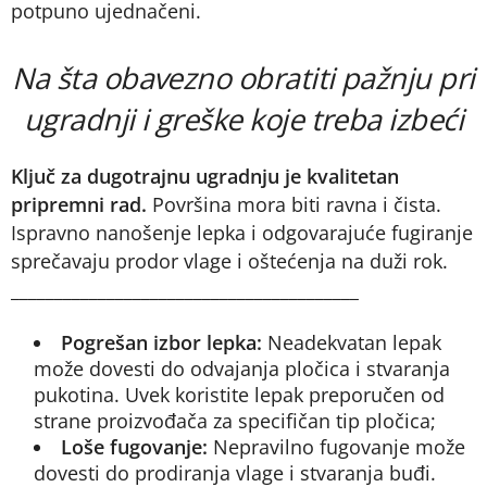
potpuno ujednačeni.
Na šta obavezno obratiti pažnju pri
ugradnji i greške koje treba izbeći
Ključ za dugotrajnu ugradnju je kvalitetan
pripremni rad.
Površina mora biti ravna i čista.
Ispravno nanošenje lepka i odgovarajuće fugiranje
sprečavaju prodor vlage i oštećenja na duži rok.
________________________________________
Pogrešan izbor lepka:
Neadekvatan lepak
može dovesti do odvajanja pločica i stvaranja
pukotina. Uvek koristite lepak preporučen od
strane proizvođača za specifičan tip pločica;
Loše fugovanje:
Nepravilno fugovanje može
dovesti do prodiranja vlage i stvaranja buđi.