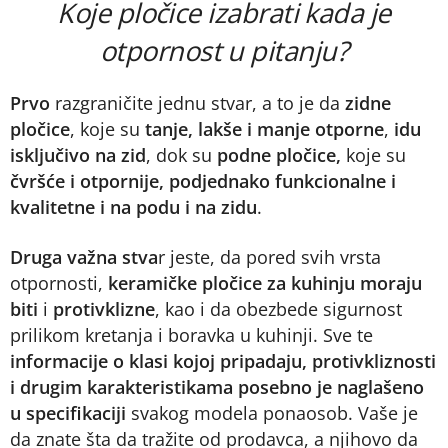
Koje pločice izabrati kada je
otpornost u pitanju?
Prvo
razgraničite jednu stvar, a to je da
zidne
pločice
, koje su
tanje, lakše i manje otporne
,
idu
isključivo na zid
, dok su
podne pločice,
koje su
čvršće i otpornije, podjednako funkcionalne i
kvalitetne i na podu i na zidu
.
Druga važna stva
r jeste, da pored svih vrsta
otpornosti,
keramičke pločice za kuhinju moraju
biti
i
protivklizne
, kao i da obezbede sigurnost
prilikom kretanja i boravka u kuhinji. Sve te
informacije o klasi kojoj pripadaju, protivkliznosti
i drugim karakteristikama posebno je naglašeno
u specifikaciji
svakog modela ponaosob. Vaše je
da znate šta da tražite od prodavca, a njihovo da