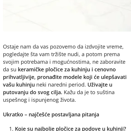
Ostaje nam da vas pozovemo da izdvojite vreme,
pogledajte šta vam tržište nudi, a potom prema
svojim potrebama i mogućnostima, ne zaboravite
da su
keramičke pločice za kuhinju i cenovno
prihvatljivije,
pronađite modele koji će ulepšavati
vašu kuhinju
neki naredni period.
Uživajte u
putovanju do svog cilja.
Kažu da je to suština
uspešnog i ispunjenog života.
Ukratko – najčešće postavljana pitanja
Koje su najbolje pločice za podove u kuhinji?