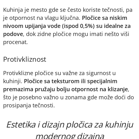
Kuhinja je mesto gde se često koriste tečnosti, pa
je otpornost na vlagu ključna.
Pločice sa niskim
nivoom upijanja vode (ispod 0,5%) su idealne za
podove
, dok zidne pločice mogu imati nešto viši
procenat.
Protivkliznost
Protivklizne pločice su važne za sigurnost u
kuhinji.
Pločice sa teksturom ili specijalnim
premazima pružaju bolju otpornost na klizanje
,
što je posebno važno u zonama gde može doći do
prosipanja tečnosti.
Estetika i dizajn pločica za kuhinju
modernog dizajna