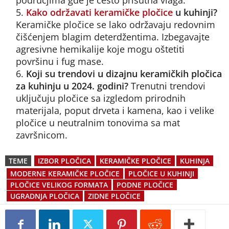
područjima gde je često prisutna vlaga.
Kako održavati keramičke pločice
u kuhinji?
Keramičke pločice se lako održavaju redovnim
čišćenjem blagim deterdžentima. Izbegavajte
agresivne hemikalije koje mogu oštetiti
površinu i fug mase.
Koji su trendovi u dizajnu keramičkih pločica
za kuhinju u 2024. godini?
Trenutni trendovi
uključuju pločice sa izgledom prirodnih
materijala, poput drveta i kamena, kao i velike
pločice u neutralnim tonovima sa mat
završnicom.
TEME
IZBOR PLOČICA
KERAMIČKE PLOČICE
KUHINJA
MODERNE KERAMIČKE PLOČICE
PLOČICE U KUHINJI
PLOČICE VELIKOG FORMATA
PODNE PLOČICE
UGRADNJA PLOČICA
ZIDNE PLOČICE