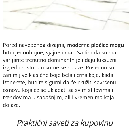
Pored navedenog dizajna,
moderne pločice mogu
biti i jednobojne, sjajne i mat.
Sa tim da su mat
varijante trenutno dominantnije i daju luksuzni
izgled prostoru u kome se nalaze. Posebno su
zanimljive klasične boje bela i crna koje, kada
izaberete, budite sigurni da će pružiti savršenu
osnovu koja će se uklapati sa svim stilovima i
trendovima u sadašnjim, ali i vremenima koja
dolaze.
Praktični saveti za kupovinu