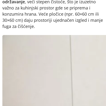
održavanje
, veći stepen čistoće, što je izuzetno
važno za kuhinjski prostor gde se priprema i
konzumira hrana. Veće pločice (npr. 60×60 cm ili
30×60 cm) daju prostoriji ujednačen izgled i manje
fuga za čišćenje.