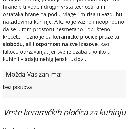
hrane biti vode i drugih vrsta tečnosti, ali i
ostataka hrane na podu, vlage i mirisa u vazduhu i
na zidovima kuhinje. A kako je važno i neophodno
da se u tom prostoru nesmetano i opušteno
krećete, nužno je da
keramičke pločice pruže
tu
slobodu, ali i otpornost na sve izazove
, kao i
lakoću održavanja, jer sve je džaba ukoliko u
kuhinji vladaju nehigijenski uslovi.
Možda Vas zanima:
bez postova
Vrste keramičkih pločica za kuhinju