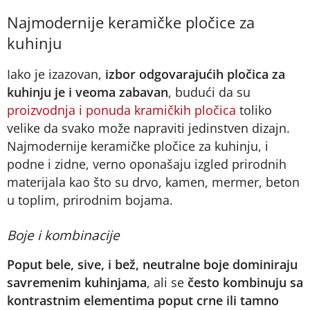
Najmodernije keramičke pločice za
kuhinju
Iako je izazovan,
izbor odgovarajućih pločica za
kuhinju je i veoma zabavan
, budući da su
proizvodnja i ponuda kramičkih pločica
toliko
velike da svako može napraviti jedinstven dizajn.
Najmodernije keramičke pločice za kuhinju, i
podne i zidne, verno oponašaju izgled prirodnih
materijala kao što su drvo, kamen, mermer, beton
u toplim, prirodnim bojama.
Boje i kombinacije
Poput bele, sive, i bež, neutralne boje dominiraju
savremenim kuhinjama
, ali se
često kombinuju sa
kontrastnim elementima poput crne ili tamno