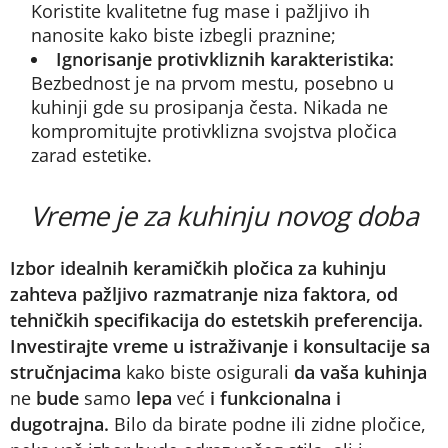
Koristite kvalitetne fug mase i pažljivo ih
nanosite kako biste izbegli praznine;
Ignorisanje protivkliznih karakteristika:
Bezbednost je na prvom mestu, posebno u
kuhinji gde su prosipanja česta. Nikada ne
kompromitujte protivklizna svojstva pločica
zarad estetike.
Vreme je za kuhinju novog doba
Izbor idealnih keramičkih pločica za kuhinju
zahteva pažljivo razmatranje niza faktora, od
tehničkih specifikacija do estetskih preferencija.
Investirajte vreme u istraživanje i konsultacije sa
stručnjacima
kako biste osigurali
da vaša kuhinja
ne
bude
samo
lepa
već
i funkcionalna i
dugotrajna.
Bilo da birate podne ili zidne pločice,