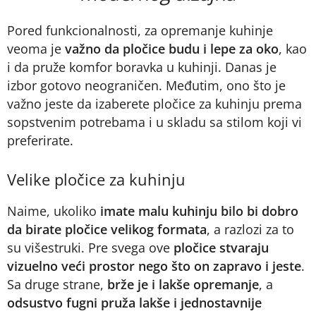
Pored funkcionalnosti, za opremanje kuhinje
veoma je
važno da pločice budu i lepe za oko
, kao
i da pruže komfor boravka u kuhinji. Danas je
izbor gotovo neograničen. Međutim, ono što je
važno jeste da izaberete pločice za kuhinju prema
sopstvenim potrebama i u skladu sa stilom koji vi
preferirate.
Velike pločice za kuhinju
Naime, ukoliko
imate malu kuhinju bilo bi dobro
da birate pločice velikog formata
, a razlozi za to
su višestruki. Pre svega ove
pločice stvaraju
vizuelno veći prostor nego što on zapravo i jeste
.
Sa druge strane,
brže je i lakše opremanje
, a
odsustvo fugni pruža lakše i jednostavnije