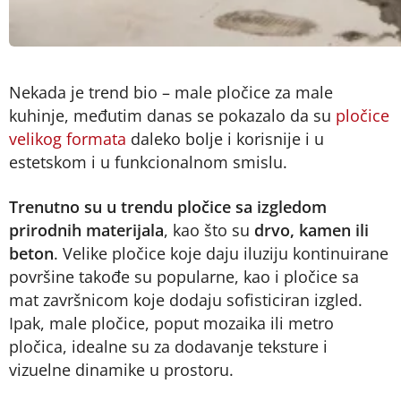
Nekada je trend bio – male pločice za male
kuhinje, međutim danas se pokazalo da su
pločice
velikog formata
daleko bolje i korisnije i u
estetskom i u funkcionalnom smislu.
Trenutno su u trendu pločice sa izgledom
prirodnih materijala
, kao što su
drvo, kamen ili
beton
. Velike pločice koje daju iluziju kontinuirane
površine takođe su popularne, kao i pločice sa
mat završnicom koje dodaju sofisticiran izgled.
Ipak, male pločice, poput mozaika ili metro
pločica, idealne su za dodavanje teksture i
vizuelne dinamike u prostoru.