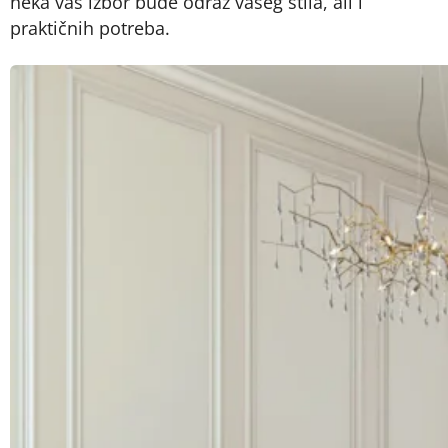
neka vaš izbor bude odraz vašeg stila, ali i
praktičnih potreba.