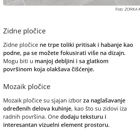
Foto: ZORKA K
Zidne pločice
Zidne pločice
ne trpe toliki pritisak i habanje kao
podne, pa se možete fokusirati više na dizajn.
Mogu biti u
manjoj debljini i sa glatkom
površinom koja olakšava čišćenje.
Mozaik pločice
Mozaik pločice su sjajan izbor
za naglašavanje
određenih delova kuhinje
, kao što su zidovi iza
radnih površina. One
dodaju teksturu i
interesantan vizuelni element prostoru.