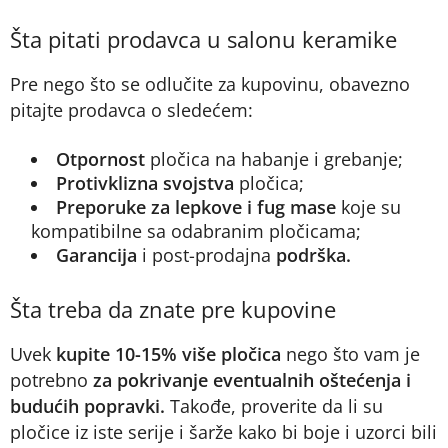
Šta pitati prodavca u salonu keramike
Pre nego što se odlučite za kupovinu, obavezno
pitajte prodavca o sledećem:
Otpornost
pločica na habanje i grebanje;
Protivklizna svojstva
pločica;
Preporuke za lepkove i fug mase
koje su
kompatibilne sa odabranim pločicama;
Garancija
i post-prodajna
podrška.
Šta treba da znate pre kupovine
Uvek
kupite 10-15% više pločica
nego što vam je
potrebno
za pokrivanje eventualnih oštećenja i
budućih popravki.
Takođe, proverite da li su
pločice iz iste serije i šarže kako bi boje i uzorci bili