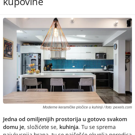
kupovine
Moderne keramičke pločice u kuhinji / foto: pexels.com
Jedna od omiljenijih prostorija u gotovo svakom
domu je
, složićete se,
kuhinja
. Tu se sprema
najukusnija hrana, tu se najčešće okuplja porodica