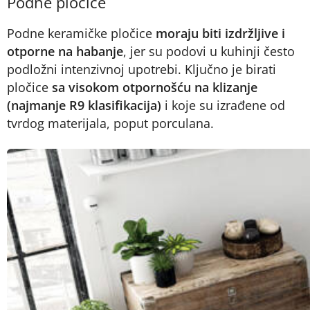
Podne pločice
Podne keramičke pločice
moraju biti izdržljive i
otporne na habanje
, jer su podovi u kuhinji često
podložni intenzivnoj upotrebi. Ključno je birati
pločice
sa visokom otpornošću na klizanje
(najmanje R9 klasifikacija)
i koje su izrađene od
tvrdog materijala, poput porculana.