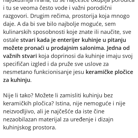
i tu se veoma često vode i važni porodični
razgovori. Drugim rečima, prostorija koja mnogo
daje. A da bi sve bilo najbolje moguće, sem
kulinarskih sposobnosti koje znate ili naučite, sve
ostale
stvari kada je enterijer kuhinje u pitanju
možete pronaći u prodajnim salonima.
Jedna od
važnih stvari
koja doprinosi da kuhinje imaju svoj
specifičan izgled i da pruže sve uslove za
nesmetano funkcionisanje jesu
keramičke pločice
za kuhinju
.
Nije li tako? Možete li zamisliti kuhinju bez
keramičkih pločica? Istina, nije nemoguće i nije
neizvodljivo, ali je najčešće da iste čine
nezaobilazan materijal za uređenje i dizajn
kuhinjskog prostora.