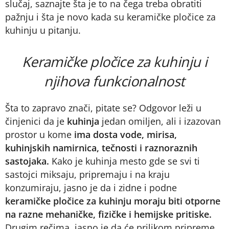
slučaj, saznajte šta je to na čega treba obratiti
pažnju i šta je novo kada su keramičke pločice za
kuhinju u pitanju.
Keramičke pločice za kuhinju i
njihova funkcionalnost
Šta to zapravo znači, pitate se? Odgovor leži u
činjenici da je
kuhinja
jedan omiljen, ali i izazovan
prostor u kome
ima dosta vode, mirisa,
kuhinjskih namirnica, tečnosti i raznoraznih
sastojaka.
Kako je kuhinja mesto gde se svi ti
sastojci miksaju, pripremaju i na kraju
konzumiraju, jasno je da i zidne i podne
keramičke pločice za kuhinju moraju biti otporne
na razne mehaničke, fizičke i hemijske pritiske.
Drugim rečima, jasno je da će prilikom pripreme