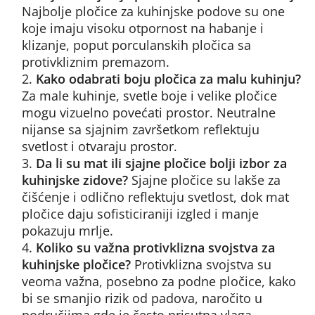
Najbolje pločice za kuhinjske podove su one
koje imaju visoku otpornost na habanje i
klizanje, poput porculanskih pločica sa
protivkliznim premazom.
Kako odabrati boju pločica za malu kuhinju?
Za male kuhinje, svetle boje i velike pločice
mogu vizuelno povećati prostor. Neutralne
nijanse sa sjajnim završetkom reflektuju
svetlost i otvaraju prostor.
Da li su mat ili sjajne pločice bolji izbor za
kuhinjske zidove?
Sjajne pločice su lakše za
čišćenje i odlično reflektuju svetlost, dok mat
pločice daju sofisticiraniji izgled i manje
pokazuju mrlje.
Koliko su važna protivklizna svojstva za
kuhinjske pločice?
Protivklizna svojstva su
veoma važna, posebno za podne pločice, kako
bi se smanjio rizik od padova, naročito u