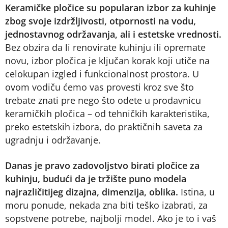
Keramičke pločice su popularan izbor za kuhinje
zbog svoje izdržljivosti, otpornosti na vodu,
jednostavnog održavanja, ali i estetske vrednosti.
Bez obzira da li renovirate kuhinju ili opremate
novu, izbor pločica je ključan korak koji utiče na
celokupan izgled i funkcionalnost prostora. U
ovom vodiču ćemo vas provesti kroz sve što
trebate znati pre nego što odete u prodavnicu
keramičkih pločica – od tehničkih karakteristika,
preko estetskih izbora, do praktičnih saveta za
ugradnju i održavanje.
Danas je pravo zadovoljstvo birati pločice za
kuhinju, budući da je tržište puno modela
najrazličitijeg dizajna, dimenzija, oblika.
Istina, u
moru ponude, nekada zna biti teško izabrati, za
sopstvene potrebe, najbolji model. Ako je to i vaš