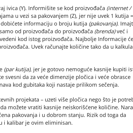
j ivica (Y). Informišite se kod proizvođača
(internet /
ama u vezi sa pakovanjem (Z), jer nije uvek 1 kutija =
i dobićete informaciju o broju kutija
(pakovanja)
. Imaj
ne samo od proizvođača do proizvođača
(brenda)
već i
zvedeni kod istog proizvođača. Najbolje Informacije ć
 proizvođača. Uvek računajte količine tako da u kalkula
ke
(par kutija)
, jer je gotovo nemoguće kasnije kupiti is
te ​​svesni da za veće dimenzije pločica i veće obrasce
unava kod gubitaka koji nastaje prilikom sečenja.
evnih projekata – uzeti više pločica nego što je potr
a možete vratiti kasnije neiskorišćene količine. Nar
́ena pakovanja i u dobrom stanju. Rizik od toga da
i kalibar je ovim eliminisan.