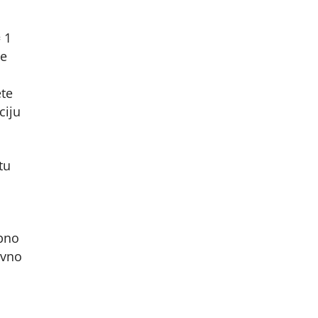
 1
te
ete
ciju
tu
ebno
avno