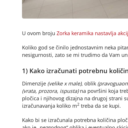
U ovom broju
Zorka keramika nastavlja akci
Koliko god se činilo jednostavnim neka pita
nesigurnosti, zato se mi trudimo da Vam u
1) Kako izračunati potrebnu količi
Dimenzije
(velike x male)
, oblik
(pravoguaoni 
(vrata, prozora, ispusta)
na površini koja tre
pločica i njihovog dizajna na drugoj strani su
2
izračunavanja koliko m
treba da se kupi.
Kako bi se izračunala potrebna količina ploč
ako je „nezgodnog“ oblika i eventualno skici