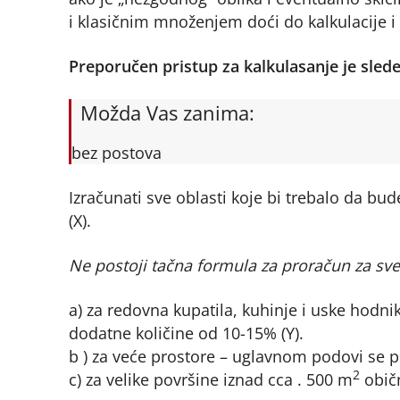
i klasičnim množenjem doći do kalkulacije i
Preporučen pristup za kalkulasanje je sledec
Možda Vas zanima:
bez postova
Izračunati sve oblasti koje bi trebalo da bud
(X).
Ne postoji tačna formula za proračun za sve
a) za redovna kupatila, kuhinje i uske hod
dodatne količine od 10-15% (Y).
b ) za veće prostore – uglavnom podovi se 
2
c) za velike površine iznad cca . 500 m
običn