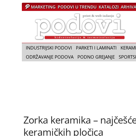
MARKETING
PODOVI U TRENDU
KATALOZI
ARHIV
Č
a
s
o
p
i
INDUSTRIJSKI PODOVI
PARKETI I LAMINATI
KERAM
s
ODRŽAVANJE PODOVA
PODNO GREJANJE
SPORTS
P
o
d
o
v
i
Zorka keramika – najčešće
keramičkih pločica