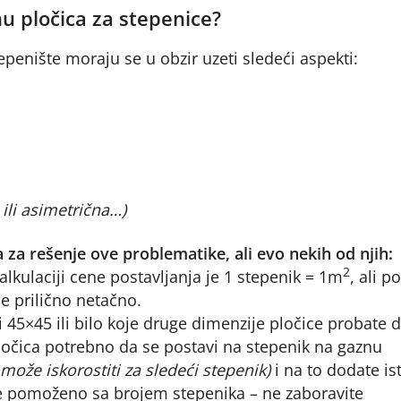
nu pločica za stepenice?
epenište moraju se u obzir uzeti sledeći aspekti:
ili asimetrična…)
 za rešenje ove problematike, ali evo nekih od njih:
2
 kalkulaciji cene postavljanja je 1 stepenik = 1m
, ali p
je prilično netačno.
li 45×45 ili bilo koje druge dimenzije pločice probate 
ločica potrebno da se postavi na stepenik na gaznu
može iskorostiti za sledeći stepenik)
i na to dodate ist
ve pomoženo sa brojem stepenika – ne zaboravite