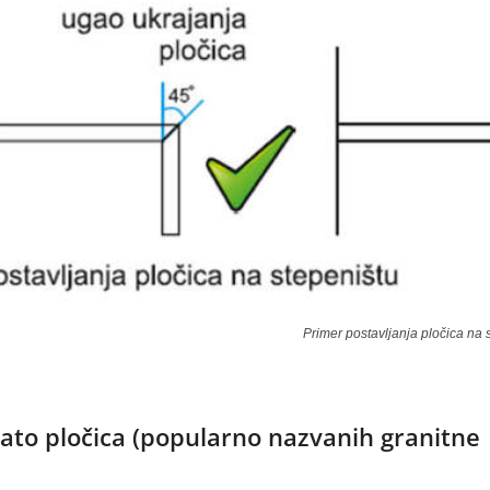
Primer postavljanja pločica na 
nato pločica (popularno nazvanih granitne