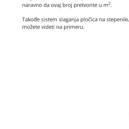
2
naravno da ovaj broj pretvorite u m
.
Takođe sistem slaganja pločica na stepeniku
možete videti na primeru.