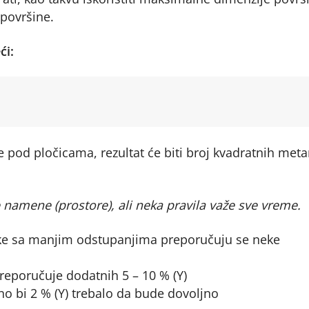
 površine.
́i:
e pod pločicama, rezultat će biti broj kvadratnih meta
 namene (prostore), ali neka pravila važe sve vreme.
nike sa manjim odstupanjima preporučuju se neke
preporučuje dodatnih 5 – 10 % (Y)
o bi 2 % (Y) trebalo da bude dovoljno