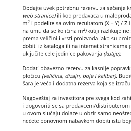
Dodajte uvek potrebnu rezervu za sečenje kra
web stranice)
ili kod prodavaca u maloprodaj
2
m
i podelite sa ovim rezultatom (X + Y) / Z 
2
na umu da se količina m
/kutiji razlikuje 
prema veličini i vrsti proizvoda iako su proi
dobiti iz kataloga ili na internet stranicama
uključite cele jedinice pakovanja
(kutije).
Dodati obavezno rezervu za kasnije poprav
pločicu
(veličina, dizajn, boje i kalibar)
. Budi
šara je veća i dodatna rezerva koja se izrač
Nagoveštaj za investitora pre svega kod zaht
i dogovoriti se sa prodavcem/distributerom d
u ovom slučaju dolaze u obzir samo neoštec
nećete ponovnom nabavkom dobiti istu boju 