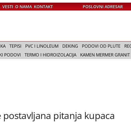
A
VESTI
O NAMA
KONTAKT
POSLOVNI ADRESAR
IKA
TEPISI
PVC I LINOLEUM
DEKING
PODOVI OD PLUTE
RE
KI PODOVI
TERMO I HIDROIZOLACIJA
KAMEN MERMER GRANIT
 postavljana pitanja kupaca