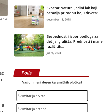
Ekostar Natural jedini lak koji
ostavlja prirodnu boju drveta!
d.o.o.
decembar 18, 2018
Bezbednost i izbor podloga za
dečija igrališta: Prednosti i mane
različitih...
jul 26, 2024
Polls
red
h
Vaš omiljeni dezen keramičkih pločica?
Imitacija drveta
 a
Imitacija betona
ina