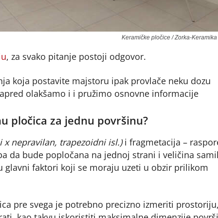
Keramičke pločice / Zorka-Keramika 
ju
, za svako pitanje postoji odgovor.
nja koja postavite majstoru ipak provlače neku dozu
napred olakšamo i i pružimo osnovne informacije
nu pločica za jednu površinu?
x nepravilan, trapezoidni isl.)
i fragmetacija – raspo
ba da bude popločana na jednoj strani i veličina sami
 glavni faktori koji se moraju uzeti u obzir prilikom
ica pre svega je potrebno precizno izmeriti prostoriju,
rati, kao takvu iskoristiti maksimalne dimenzije površ