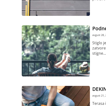
Pročitaj vi
Podne
avgust 28, 
Stiglo j
zatvore
stigne...
Pročitaj vi
DEKIN
avgust 21, 
Terasa 