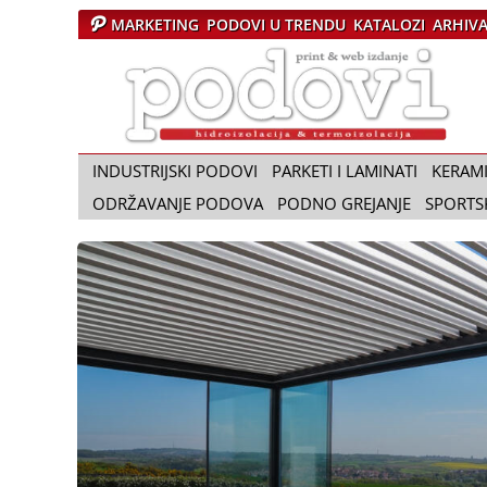
MARKETING
PODOVI U TRENDU
KATALOZI
ARHIV
Č
a
s
o
p
i
INDUSTRIJSKI PODOVI
PARKETI I LAMINATI
KERAM
s
ODRŽAVANJE PODOVA
PODNO GREJANJE
SPORTS
P
o
d
o
v
i