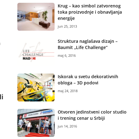
Krug – kao simbol zatvorenog
toka proizvodnje i obnavljanja
energije
jun 25, 2013
Struktura naglašava dizajn –
m
Baumit „Life Challenge“
maj 6, 2016
Iskorak u svetu dekorativnih
obloga – 3D podovi
maj 24, 2018
li
Otvoren jedinstveni color studio
i trening cenar u Srbiji
jun 14, 2016