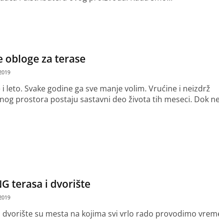
še
 obloge za terase
2019
e i leto. Svake godine ga sve manje volim. Vrućine i neizdrž
nog prostora postaju sastavni deo života tih meseci. Dok n
še
G terasa i dvorište
2019
i dvorište su mesta na kojima svi vrlo rado provodimo vrem