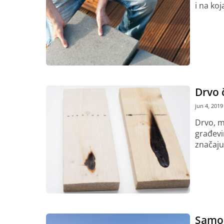
i na ko
Pročitaj vi
Drvo 
jun 4, 2019
Drvo, m
građevi
značaju.
Pročitaj vi
Samo 