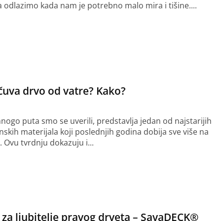
ja odlazimo kada nam je potrebno malo mira i tišine....
še
čuva drvo od vatre? Kako?
nogo puta smo se uverili, predstavlja jedan od najstarijih
nskih materijala koji poslednjih godina dobija sve više na
 Ovu tvrdnju dokazuju i...
še
za ljubitelje pravog drveta – SavaDECK®