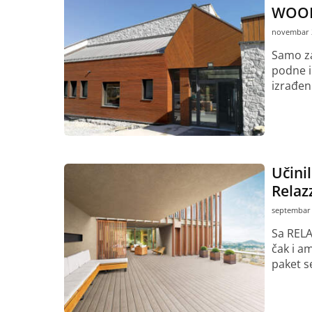
WOOD
novembar 2
Samo za
podne i
izrađen 
Pročitaj vi
Učini
Relaz
septembar 
Sa RELA
čak i a
paket se
Pročitaj vi