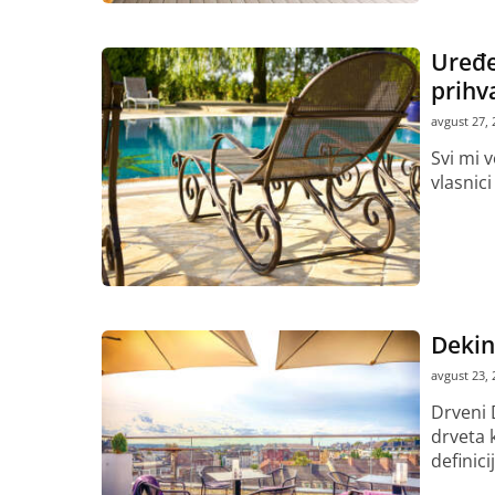
Uređe
prihva
avgust 27, 
Svi mi 
vlasnici
Pročitaj vi
Dekin
avgust 23, 
Drveni 
drveta 
definici