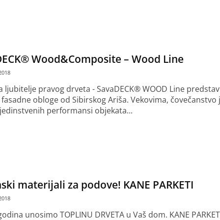
še
DECK® Wood&Composite – Wood Line
2018
 ljubitelje pravog drveta - SavaDECK® WOOD Line predstavl
 fasadne obloge od Sibirskog Ariša. Vekovima, čovečanstvo 
jedinstvenih performansi objekata...
še
ski materijali za podove! KANE PARKETI
2018
 godina unosimo TOPLINU DRVETA u Vaš dom. KANE PARKET