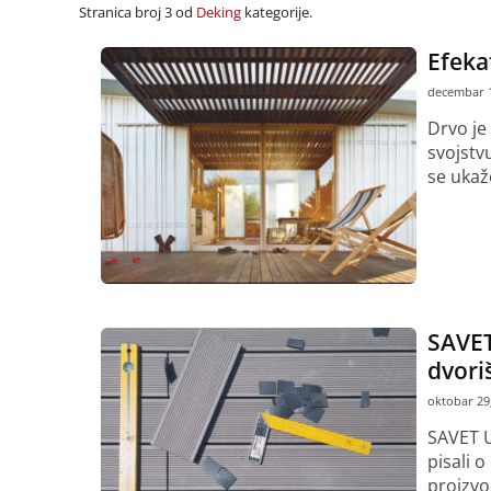
Stranica broj 3 od
Deking
kategorije.
Efekat
decembar 1
Drvo je
svojstv
se ukaže
Pročitaj vi
SAVET
dvori
oktobar 29
SAVET 
pisali o
proizvo