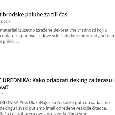
 brodske palube za tili čas
3, 2019
 materijal izuzetno izražene dekorativne vrednosti koji u
u oplate za podove i zidove vrlo rado koristimo kad god na
 prilika....
še
 UREDNIKA: Kako odabrati deking za terasu i
šte?
, 2019
UREDNIKA #BezDlakeNaJeziku Nekoliko puta do sada smo
 dekingu i svaki put smo imali određene reakcije čitaoca,
đača i distributera ovog proizvoda. Kada smo...