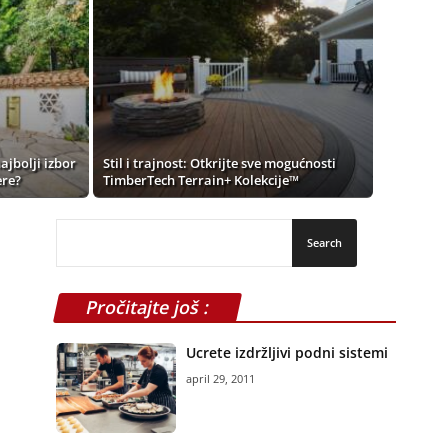
ajbolji izbor
Stil i trajnost: Otkrijte sve mogućnosti
ere?
TimberTech Terrain+ Kolekcije™
Pročitajte još :
Ucrete izdržljivi podni sistemi
april 29, 2011