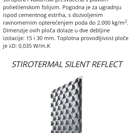
polietilenskom folijom. Pogodna je za ugradnju
ispod cementnog estriha, s dozvoljenim
2
ravnomernim opterećenjem poda do 2.000 kg/m
.
Dimenzije ovih ploča dolaze u dve debljine
izolacije: 15 i 30 mm. Toplotna provodljivost ploče
je λD: 0,035 W/m.K
STIROTERMAL SILENT REFLECT