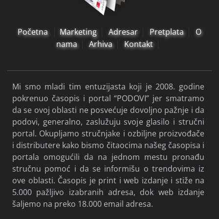
Početna
Marketing
Adresar
Pretplata
O
nama
Arhiva
Kontakt
Mi smo mladi tim entuzijasta koji je 2008. godine
pokrenuo časopis i portal “PODOVI” jer smatramo
da se ovoj oblasti ne posvećuje dovoljno pažnje i da
podovi, generalno, zaslužuju svoje glasilo i stručni
portal. Okupljamo stručnjake i ozbiljne proizvođače
i distributere kako bismo čitaocima našeg časopisa i
portala omogućili da na jednom mestu pronađu
stručnu pomoć i da se informišu o trendovima iz
ove oblasti. Časopis je print i web izdanje i stiže na
5.000 pažljivo izabranih adresa, dok web izdanje
šaljemo na preko 18.000 email adresa.