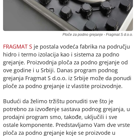
Ploče za podno grejanje - Fragmat S d.o.o.
FRAGMAT S
je postala vodeća fabrika na području
hidro i termo izolacija kao i sistema za podno
grejanje. Proizvodnja ploča za podno grejanje od
ove godine i u Srbiji. Danas program podnog
grejanja Fragmat S d.o.o. iz Srbije može da ponudi
ploče za podno grejanje iz vlastite proizvodnje.
Budući da želimo tržištu ponuditi sve što je
potrebno za izvođenje sastava podnog grejanja, u
prodajni program smo, takođe, uključili i sve
ostale komponente. Predstavljamo Vam dve vrste
ploča za podno grejanje koje se proizvode u