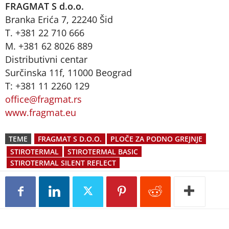
FRAGMAT S d.o.o.
Branka Erića 7, 22240 Šid
T. +381 22 710 666
M. +381 62 8026 889
Distributivni centar
Surčinska 11f, 11000 Beograd
T: +381 11 2260 129
office@fragmat.rs
www.fragmat.eu
TEME
FRAGMAT S D.O.O.
PLOČE ZA PODNO GREJNJE
STIROTERMAL
STIROTERMAL BASIC
STIROTERMAL SILENT REFLECT