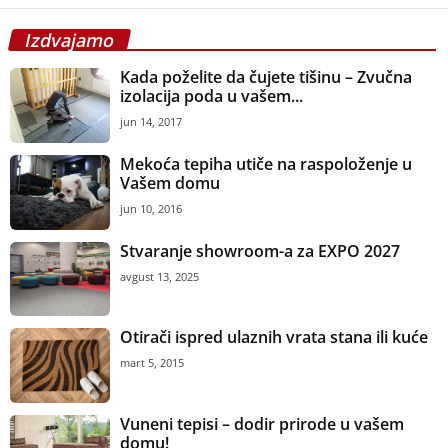
Izdvajamo
Kada poželite da čujete tišinu – Zvučna
izolacija poda u vašem...
jun 14, 2017
Mekoća tepiha utiče na raspoloženje u
Vašem domu
jun 10, 2016
Stvaranje showroom-a za EXPO 2027
avgust 13, 2025
Otirači ispred ulaznih vrata stana ili kuće
mart 5, 2015
Vuneni tepisi – dodir prirode u vašem
domu!