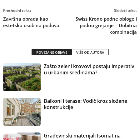
Prethodni tekst
Sledeći tekst
Završna obrada kao
Swiss Krono podne obloge i
estetska osobina podova
podno grejanje – Dobitna
kombinacija
POVEZANE OBJAVE
VIŠE OD AUTORA
Zašto zeleni krovovi postaju imperativ
u urbanim sredinama?
Balkoni i terase: Vodič kroz složene
konstrukcije
Građevinski materijali Isomat na