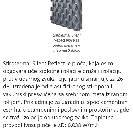
Stirotermal Silent
Reflect ploče za
podno grejanje –
Fragmat S d.o.o.
Stirotermal Silent Reflect je ploča, koja osim
odgovarajuće toplotne izolacije pruža i izolaciju
protiv udarnog zvuka, čiju jačinu smanjuje za 26
dB. Izrađena je od elastificiranog stiropora i
vakumski presvučena sa srebrnom metaliziranom
folijom. Prikladna je za ugradnju ispod cementnih
estriha, u stambenim i poslovnim prostorima, gde
se traži izolacija od udarnog zvuka. Toplotna
provodljivost ploče je λD: 0,038 W/m.K