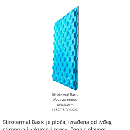
Stirotermal Basic
ploča za podno
grejanje –
Fragmat S d.o.o.
Stirotermal Basic je ploča, izrađena od tvđeg
stiropora i vakumski presvučena s plavom