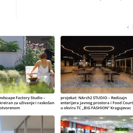
ndscape Factory Studio –
projekat: NArch2 STUDIO – Redizajn
 kreiran za uživanje i raskošan
enterijera javnog prostora i Food Court
 otvorenom
u okviru TC „BIG FASHION“ Kragujevac