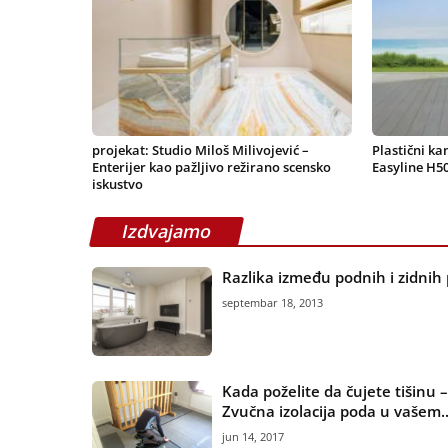
projekat: Studio Miloš Milivojević –
Plastični ka
Enterijer kao pažljivo režirano scensko
Easyline H5
iskustvo
Izdvajamo
Razlika između podnih i zidnih 
septembar 18, 2013
Kada poželite da čujete tišinu –
Zvučna izolacija poda u vašem..
jun 14, 2017