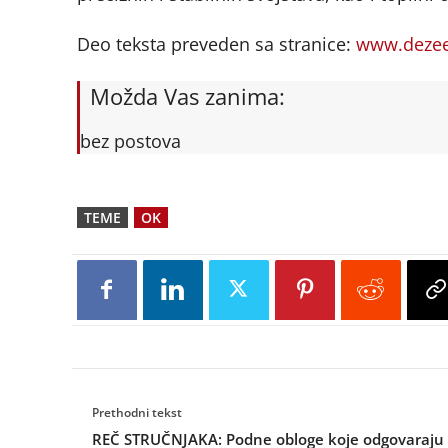
Deo teksta preveden sa stranice:
www.deze
Možda Vas zanima:
bez postova
TEME
OK
Prethodni tekst
REČ STRUČNJAKA: Podne obloge koje odgovaraju