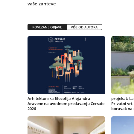
vaše zahteve
POVEZANE OBJAVE
VIŠE OD AUTORA
Arhitektonska filozofija Alejandra
projekat: La
Aravene na uvodnom predavanju Cersaie
Privatni vrt
2026
boravak na