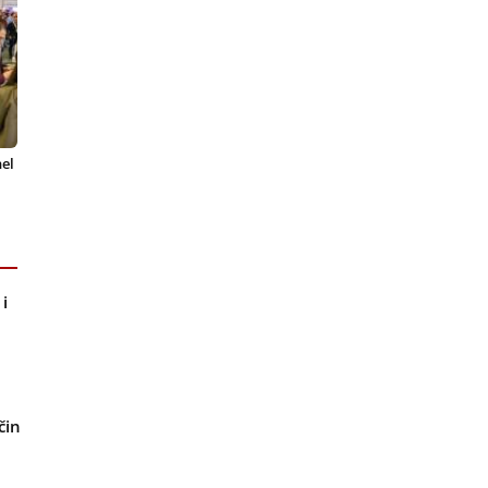
el
i
čin