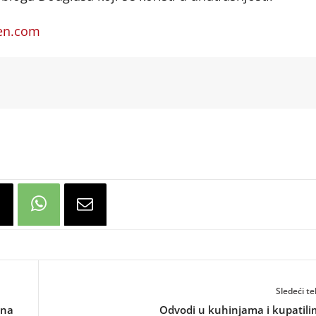
en.com
Sledeći te
 na
Odvodi u kuhinjama i kupatil