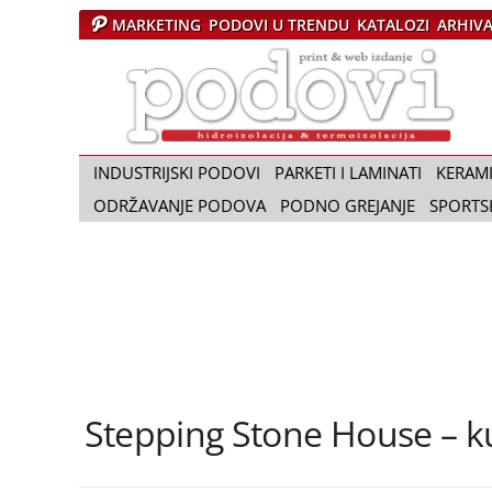
MARKETING
PODOVI U TRENDU
KATALOZI
ARHIV
Č
a
s
o
p
i
INDUSTRIJSKI PODOVI
PARKETI I LAMINATI
KERAM
s
ODRŽAVANJE PODOVA
PODNO GREJANJE
SPORTS
P
o
d
o
v
i
Stepping Stone House – ku