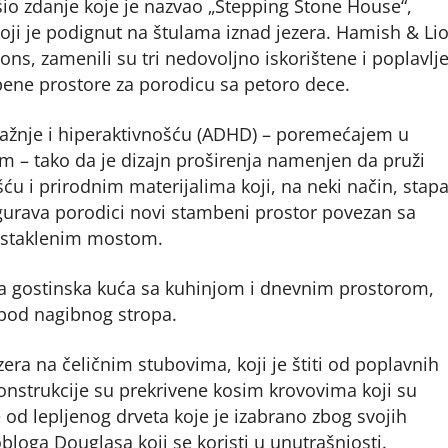
šio zdanje koje je nazvao „Stepping Stone House“,
oji je podignut na štulama iznad jezera. Hamish & Lio
ons, zamenili su tri nedovoljno iskorištene i poplavlj
bene prostore za porodicu sa petoro dece.
ažnje i hiperaktivnošću (ADHD) – poremećajem u
im – tako da je dizajn proširenja namenjen da pruži
́u i prirodnim materijalima koji, na neki način, stapa
igurava porodici novi stambeni prostor povezan sa
m staklenim mostom.
a gostinska kuća sa kuhinjom i dnevnim prostorom,
spod nagibnog stropa.
ra na čeličnim stubovima, koji je štiti od poplavnih
onstrukcije su prekrivene kosim krovovima koji su
 od lepljenog drveta koje je izabrano zbog svojih
 obloga Douglasa koji se koristi u unutrašnjosti.