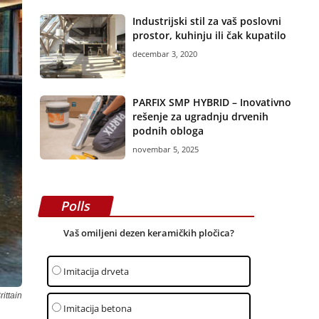
Industrijski stil za vaš poslovni
prostor, kuhinju ili čak kupatilo
decembar 3, 2020
PARFIX SMP HYBRID – Inovativno
rešenje za ugradnju drvenih
podnih obloga
novembar 5, 2025
Polls
Vaš omiljeni dezen keramičkih pločica?
Imitacija drveta
ittain
Imitacija betona