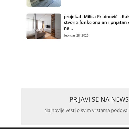
projekat: Milica Prlainović – Ka
stvoriti funkcionalan i prijata
na...
februar 28, 2025
PRIJAVI SE NA NEW
Najnovije vesti o svim vrstama podova 