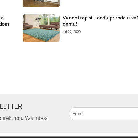
ko
Vuneni tepisi – dodir prirode u v
n dom
domu!
jul 27, 2020
SLETTER
direktno u Vaš inbox.