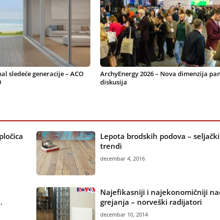
nal sledeće generacije – ACO
ArchyEnergy 2026 – Nova dimenzija pan
0
diskusija
pločica
Lepota brodskih podova – seljački 
trendi
decembar 4, 2016
Najefikasniji i najekonomičniji na
.
grejanja – norveški radijatori
decembar 10, 2014