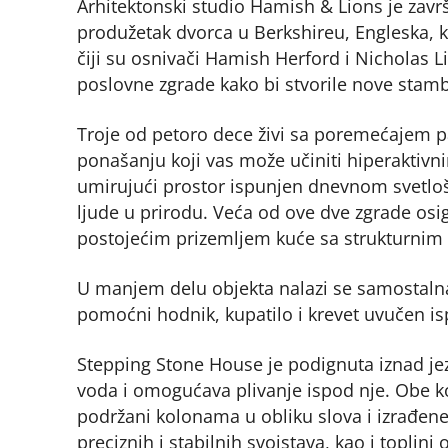
Arhitektonski studio Hamish & Lions je zavr
produžetak dvorca u Berkshireu, Engleska, k
čiji su osnivači Hamish Herford i Nicholas Li
poslovne zgrade kako bi stvorile nove stam
Troje od petoro dece živi sa poremećajem p
ponašanju koji vas može učiniti hiperaktivn
umirujući prostor ispunjen dnevnom svetlošc
ljude u prirodu. Veća od ove dve zgrade os
postojećim prizemljem kuće sa strukturni
U manjem delu objekta nalazi se samostaln
pomoćni hodnik, kupatilo i krevet uvučen i
Stepping Stone House je podignuta iznad jeze
voda i omogućava plivanje ispod nje. Obe k
podržani kolonama u obliku slova i izrađene
preciznih i stabilnih svojstava, kao i toplini