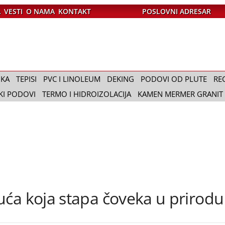
A
VESTI
O NAMA
KONTAKT
POSLOVNI ADRESAR
IKA
TEPISI
PVC I LINOLEUM
DEKING
PODOVI OD PLUTE
RE
KI PODOVI
TERMO I HIDROIZOLACIJA
KAMEN MERMER GRANIT
ća koja stapa čoveka u prirodu