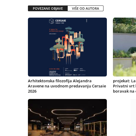
POVEZANE OBJAVE
VIŠE OD AUTORA
Arhitektonska filozofija Alejandra
projekat: La
Aravene na uvodnom predavanju Cersaie
Privatni vrt
2026
boravak na