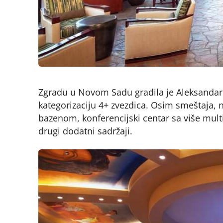
Zgradu u Novom Sadu gradila je Aleksandar
kategorizaciju 4+ zvezdica. Osim smeštaja, n
bazenom, konferencijski centar sa više multi
drugi dodatni sadržaji.