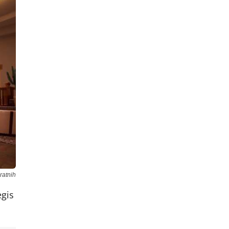
ratnih
egis