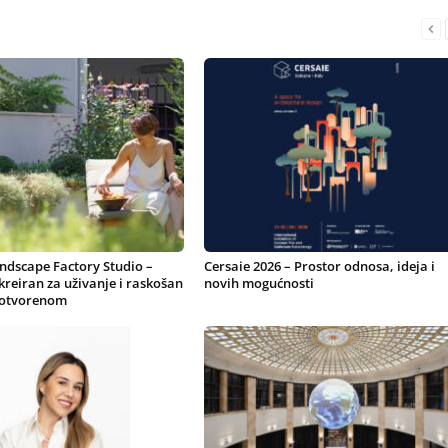
ndscape Factory Studio –
Cersaie 2026 – Prostor odnosa, ideja i
 kreiran za uživanje i raskošan
novih mogućnosti
 otvorenom