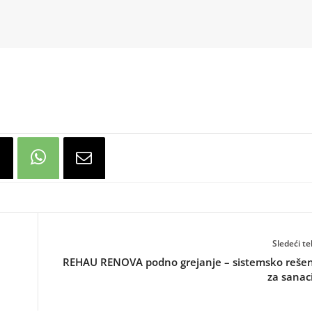
Sledeći te
REHAU RENOVA podno grejanje – sistemsko rešen
za sanac