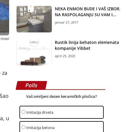
NEKA ENMON BUDE I VAŠ IZBOR.
NA RASPOLAGANJU SU VAM I...
januar 27, 2017
 Hotel
Rustik linija behaton elemenata
kompanije Vibbet
april 25, 2020
 za
Polls
ošao
Vaš omiljeni dezen keramičkih pločica?
Imitacija drveta
a, u
Imitacija betona