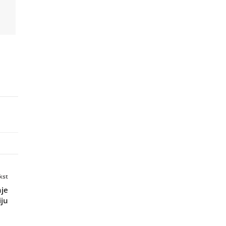
kst
je
iju