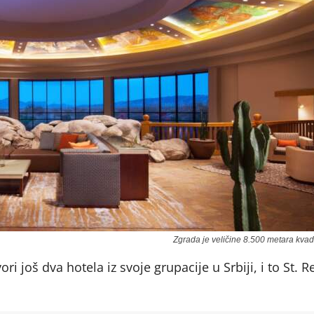
Zgrada je veličine 8.500 metara kvad
 još dva hotela iz svoje grupacije u Srbiji, i to St. R