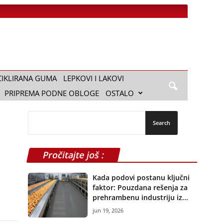
CIKLIRANA GUMA
LEPKOVI I LAKOVI
PRIPREMA PODNE OBLOGE
OSTALO
Pročitajte još :
Kada podovi postanu ključni
faktor: Pouzdana rešenja za
prehrambenu industriju iz...
jun 19, 2026