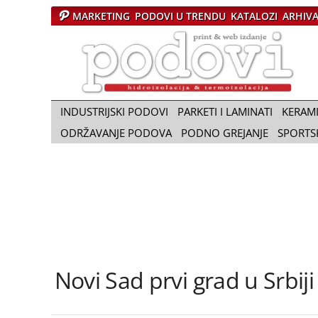
MARKETING
PODOVI U TRENDU
KATALOZI
ARHIV
Č
a
s
o
p
i
INDUSTRIJSKI PODOVI
PARKETI I LAMINATI
KERAM
s
ODRŽAVANJE PODOVA
PODNO GREJANJE
SPORTS
P
o
d
o
v
i
Novi Sad prvi grad u Srbiji