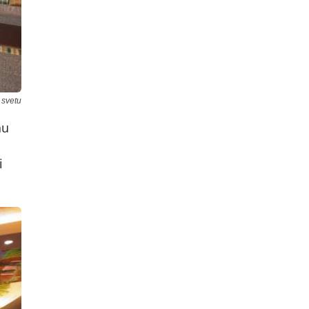
 svetu
nu
i