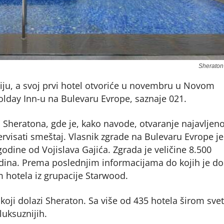
Sheraton
biju, a svoj prvi hotel otvoriće u novembru u Novom
olday Inn-u na Bulevaru Evrope, saznaje 021.
a Sheratona, gde je, kako navode, otvaranje najavljeno
visati smeštaj. Vlasnik zgrade na Bulevaru Evrope je
godine od Vojislava Gajića. Zgrada je veličine 8.500
godina. Prema poslednjim informacijama do kojih je d
 hotela iz grupacije Starwood.
 koji dolazi Sheraton. Sa više od 435 hotela širom svet
luksuznijih.