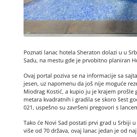
Poznati lanac hotela Sheraton dolazi u u Sr
Sadu, na mestu gde je prvobitno planiran H
Ovaj portal poziva se na informacije sa sajt
jesen, uz napomenu da još nije moguće rezer
Miodrag Kostić, a kupio ju je krajem prošle 
metara kvadratnih i gradila se skoro šest 
021, uspešno su završeni pregovori s lancem
Tako će Novi Sad postati prvi grad u Srbiji u
više od 70 država, ovaj lanac jedan je od naj