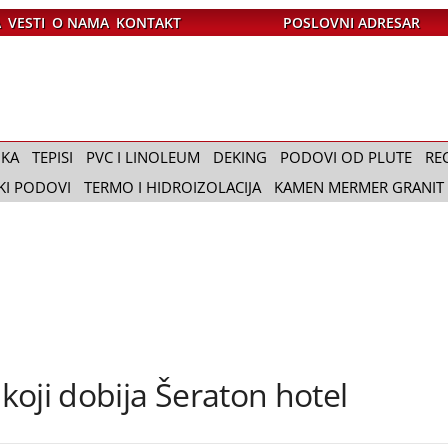
A
VESTI
O NAMA
KONTAKT
POSLOVNI ADRESAR
IKA
TEPISI
PVC I LINOLEUM
DEKING
PODOVI OD PLUTE
RE
KI PODOVI
TERMO I HIDROIZOLACIJA
KAMEN MERMER GRANIT
 koji dobija Šeraton hotel