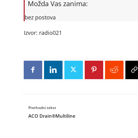
Možda Vas zanima:
bez postova
Izvor: radio021
Prethodni tekst
ACO Drain®Multiline