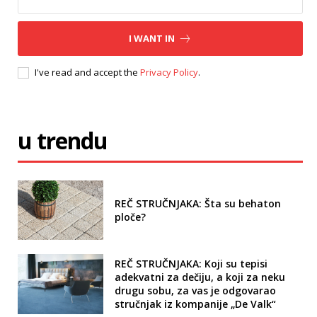
I WANT IN
I've read and accept the
Privacy Policy
.
u trendu
REČ STRUČNJAKA: Šta su behaton
ploče?
REČ STRUČNJAKA: Koji su tepisi
adekvatni za dečiju, a koji za neku
drugu sobu, za vas je odgovarao
stručnjak iz kompanije „De Valk“