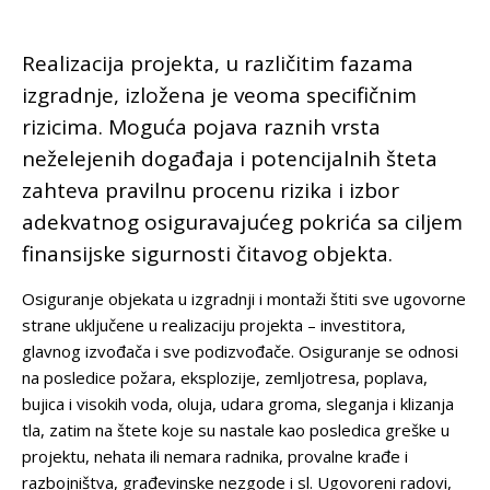
Realizacija projekta, u različitim fazama
izgradnje, izložena je veoma specifičnim
rizicima. Moguća pojava raznih vrsta
neželejenih događaja i potencijalnih šteta
zahteva pravilnu procenu rizika i izbor
adekvatnog osiguravajućeg pokrića sa ciljem
finansijske sigurnosti čitavog objekta.
Osiguranje objekata u izgradnji i montaži štiti sve ugovorne
strane uključene u realizaciju projekta – investitora,
glavnog izvođača i sve podizvođače. Osiguranje se odnosi
na posledice požara, eksplozije, zemljotresa, poplava,
bujica i visokih voda, oluja, udara groma, sleganja i klizanja
tla, zatim na štete koje su nastale kao posledica greške u
projektu, nehata ili nemara radnika, provalne krađe i
razbojništva, građevinske nezgode i sl. Ugovoreni radovi,