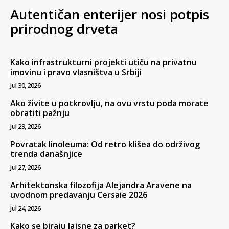
Autentičan enterijer nosi potpis
prirodnog drveta
Kako infrastrukturni projekti utiču na privatnu
imovinu i pravo vlasništva u Srbiji
Jul 30, 2026
Ako živite u potkrovlju, na ovu vrstu poda morate
obratiti pažnju
Jul 29, 2026
Povratak linoleuma: Od retro klišea do održivog
trenda današnjice
Jul 27, 2026
Arhitektonska filozofija Alejandra Aravene na
uvodnom predavanju Cersaie 2026
Jul 24, 2026
Kako se biraju lajsne za parket?