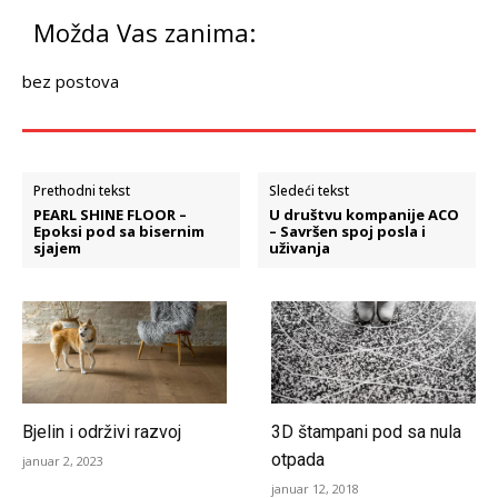
Možda Vas zanima:
bez postova
Prethodni tekst
Sledeći tekst
PEARL SHINE FLOOR –
U društvu kompanije ACO
Epoksi pod sa bisernim
– Savršen spoj posla i
sjajem
uživanja
Bjelin i održivi razvoj
3D štampani pod sa nula
otpada
januar 2, 2023
januar 12, 2018