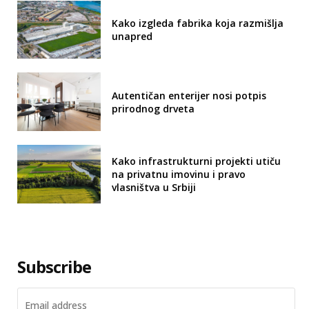
Kako izgleda fabrika koja razmišlja
unapred
Autentičan enterijer nosi potpis
prirodnog drveta
Kako infrastrukturni projekti utiču
na privatnu imovinu i pravo
vlasništva u Srbiji
Subscribe