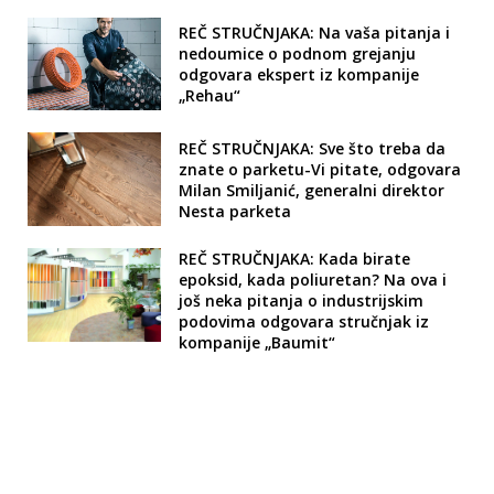
REČ STRUČNJAKA: Na vaša pitanja i
nedoumice o podnom grejanju
odgovara ekspert iz kompanije
„Rehau“
REČ STRUČNJAKA: Sve što treba da
znate o parketu-Vi pitate, odgovara
Milan Smiljanić, generalni direktor
Nesta parketa
REČ STRUČNJAKA: Kada birate
epoksid, kada poliuretan? Na ova i
još neka pitanja o industrijskim
podovima odgovara stručnjak iz
kompanije „Baumit“