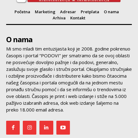
Početna
Marketing
Adresar
Pretplata
O nama
Arhiva
Kontakt
O nama
Mi smo mladi tim entuzijasta koji je 2008. godine pokrenuo
časopis i portal “PODOVI” jer smatramo da se ovoj oblasti
ne posvećuje dovoljno pažnje i da podovi, generalno,
zaslužuju svoje glasilo i stručni portal. Okupljamo stručnjake
i ozbiljne proizvođače i distributere kako bismo čitaocima
našeg časopisa i portala omogućili da na jednom mestu
pronađu stručnu pomoć i da se informišu o trendovima iz
ove oblasti. Časopis je print i web izdanje i stiže na 5.000
pažljivo izabranih adresa, dok web izdanje šaljemo na
preko 18.000 email adresa.