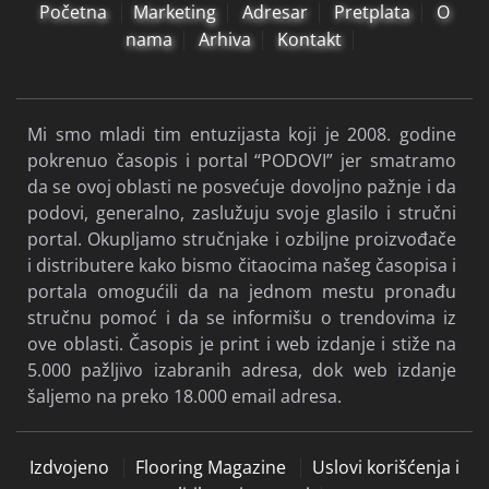
Početna
Marketing
Adresar
Pretplata
O
nama
Arhiva
Kontakt
Mi smo mladi tim entuzijasta koji je 2008. godine
pokrenuo časopis i portal “PODOVI” jer smatramo
da se ovoj oblasti ne posvećuje dovoljno pažnje i da
podovi, generalno, zaslužuju svoje glasilo i stručni
portal. Okupljamo stručnjake i ozbiljne proizvođače
i distributere kako bismo čitaocima našeg časopisa i
portala omogućili da na jednom mestu pronađu
stručnu pomoć i da se informišu o trendovima iz
ove oblasti. Časopis je print i web izdanje i stiže na
5.000 pažljivo izabranih adresa, dok web izdanje
šaljemo na preko 18.000 email adresa.
Izdvojeno
Flooring Magazine
Uslovi korišćenja i