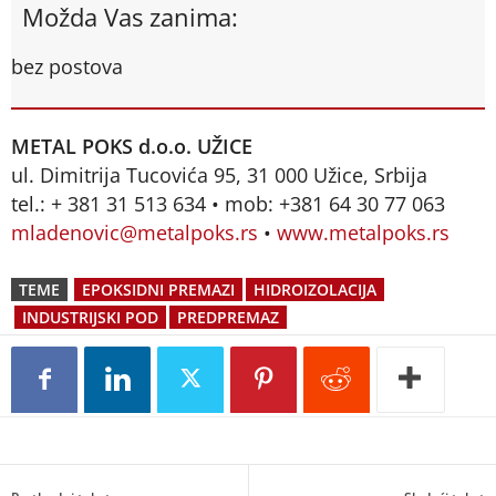
Možda Vas zanima:
bez postova
METAL POKS d.o.o. UŽICE
ul. Dimitrija Tucovića 95, 31 000 Užice, Srbija
tel.: + 381 31 513 634 • mob: +381 64 30 77 063
mladenovic@metalpoks.rs
•
www.metalpoks.rs
TEME
EPOKSIDNI PREMAZI
HIDROIZOLACIJA
INDUSTRIJSKI POD
PREDPREMAZ