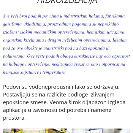
Sve veći broj podnih površina u industrijskim halama, fabrikama,
garažama, skladištima, proizvodnim pogonima su neprekidno
izloženi visokim mehaničkim opterećenjima, hemijskim uticajima,
organskim kiselinama i drugim neželjenim opterećenjima. Idealan
pod za ove objekte je industrijski pod na bazi epoksida ili
poliuretana. Ove vrste podnih obloga karakteriše najveća otpornost
na habanje i opterećenje, neklizajuća svojstva, kao i otpornost na
hemijske supstance i temperaturu.
Podovi su vodonepropusni i lako se održavaju.
Postavljaju se na različite podloge izlivanjem
epoksidne smese. Veoma širok dijapazon izgleda
aplikacija u zavisnosti od potreba i namene
prostora.