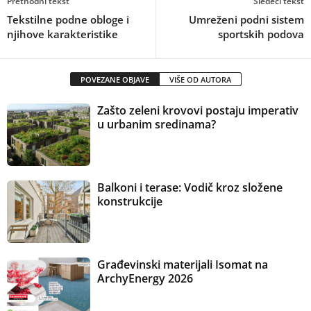
Prethodni tekst
Sledeći tekst
Tekstilne podne obloge i
Umreženi podni sistem
njihove karakteristike
sportskih podova
POVEZANE OBJAVE
VIŠE OD AUTORA
Zašto zeleni krovovi postaju imperativ
u urbanim sredinama?
Balkoni i terase: Vodič kroz složene
konstrukcije
Građevinski materijali Isomat na
ArchyEnergy 2026