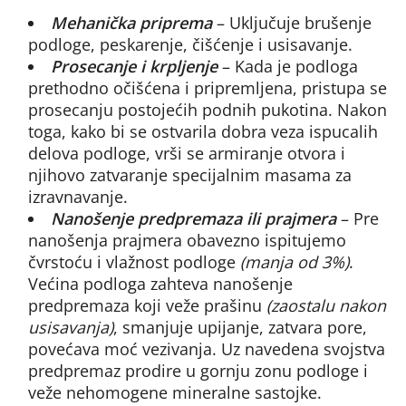
Mehanička priprema
– Uključuje brušenje
podloge, peskarenje, čišćenje i usisavanje.
Prosecanje i krpljenje
– Kada je podloga
prethodno očišćena i pripremljena, pristupa se
prosecanju postojećih podnih pukotina. Nakon
toga, kako bi se ostvarila dobra veza ispucalih
delova podloge, vrši se armiranje otvora i
njihovo zatvaranje specijalnim masama za
izravnavanje.
Nanošenje predpremaza ili prajmera
– Pre
nanošenja prajmera obavezno ispitujemo
čvrstoću i vlažnost podloge
(manja od 3%)
.
Većina podloga zahteva nanošenje
predpremaza koji veže prašinu
(zaostalu nakon
usisavanja)
, smanjuje upijanje, zatvara pore,
povećava moć vezivanja. Uz navedena svojstva
predpremaz prodire u gornju zonu podloge i
veže nehomogene mineralne sastojke.