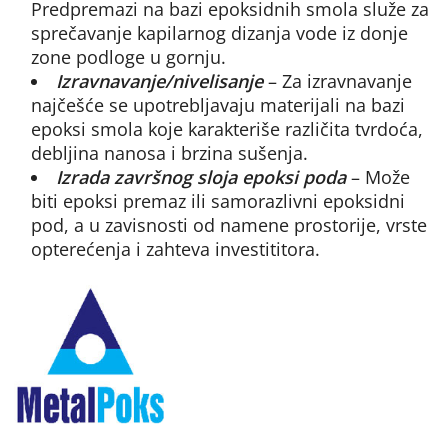
Predpremazi na bazi epoksidnih smola služe za
sprečavanje kapilarnog dizanja vode iz donje
zone podloge u gornju.
Izravnavanje/nivelisanje
– Za izravnavanje
najčešće se upotrebljavaju materijali na bazi
epoksi smola koje karakteriše različita tvrdoća,
debljina nanosa i brzina sušenja.
Izrada završnog sloja epoksi poda
– Može
biti epoksi premaz ili samorazlivni epoksidni
pod, a u zavisnosti od namene prostorije, vrste
opterećenja i zahteva investititora.