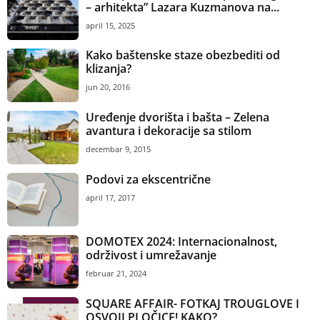
– arhitekta” Lazara Kuzmanova na...
april 15, 2025
Kako baštenske staze obezbediti od
klizanja?
jun 20, 2016
Uređenje dvorišta i bašta – Zelena
avantura i dekoracije sa stilom
decembar 9, 2015
Podovi za ekscentrične
april 17, 2017
DOMOTEX 2024: Internacionalnost,
održivost i umrežavanje
februar 21, 2024
SQUARE AFFAIR- FOTKAJ TROUGLOVE I
OSVOJI PLOČICE! KAKO?