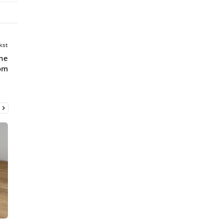
kst
ane
om