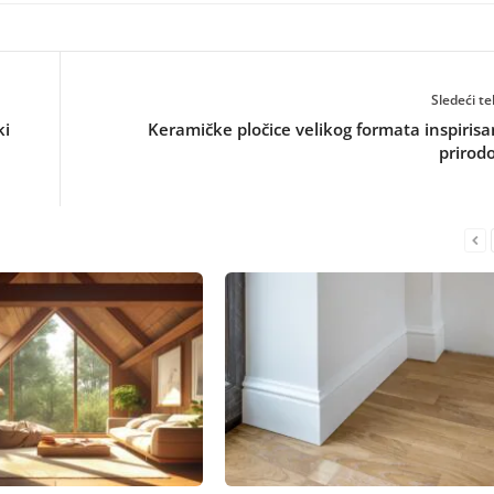
Sledeći te
ki
Keramičke pločice velikog formata inspiris
prirod