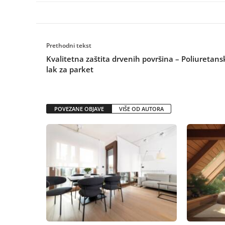
Prethodni tekst
Kvalitetna zaštita drvenih površina – Poliuretans
lak za parket
POVEZANE OBJAVE
VIŠE OD AUTORA