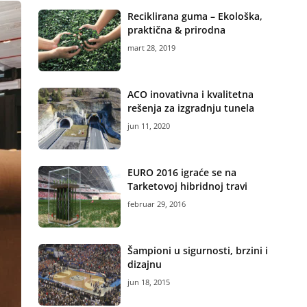
Reciklirana guma – Ekološka,
praktična & prirodna
mart 28, 2019
ACO inovativna i kvalitetna
rešenja za izgradnju tunela
jun 11, 2020
EURO 2016 igraće se na
Tarketovoj hibridnoj travi
februar 29, 2016
Šampioni u sigurnosti, brzini i
dizajnu
jun 18, 2015