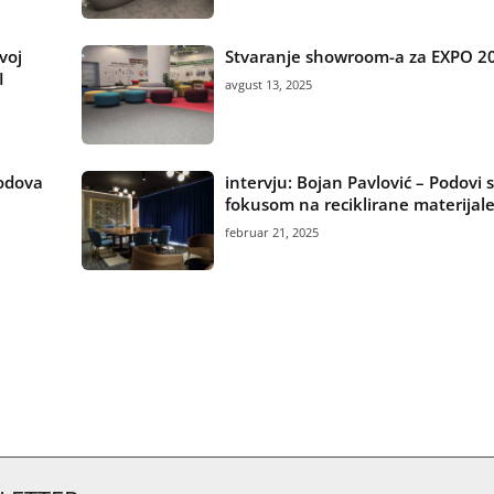
voj
Stvaranje showroom-a za EXPO 2
I
avgust 13, 2025
podova
intervju: Bojan Pavlović – Podovi 
fokusom na reciklirane materijal
februar 21, 2025