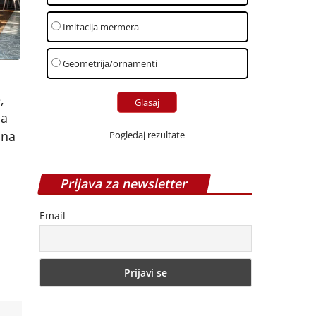
Imitacija mermera
Geometrija/ornamenti
,
ma
ana
Pogledaj rezultate
Prijava za newsletter
Email