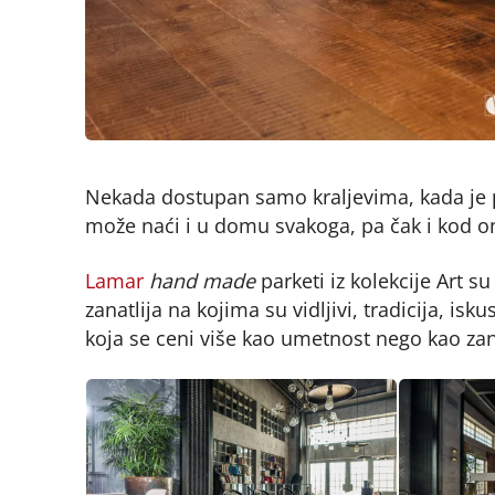
Nekada dostupan samo kraljevima, kada je pa
može naći i u domu svakoga, pa čak i kod o
Lamar
hand made
parketi iz kolekcije Art s
zanatlija na kojima su vidljivi, tradicija, is
koja se ceni više kao umetnost nego kao zanat