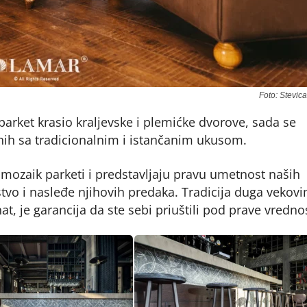
Foto: Stevic
rket krasio kraljevske i plemićke dvorove, sada se
nih sa tradicionalnim i istančanim ukusom.
u mozaik parketi i predstavljaju pravu umetnost naših
kustvo i nasleđe njihovih predaka. Tradicija duga vekov
, je garancija da ste sebi priuštili pod prave vrednos