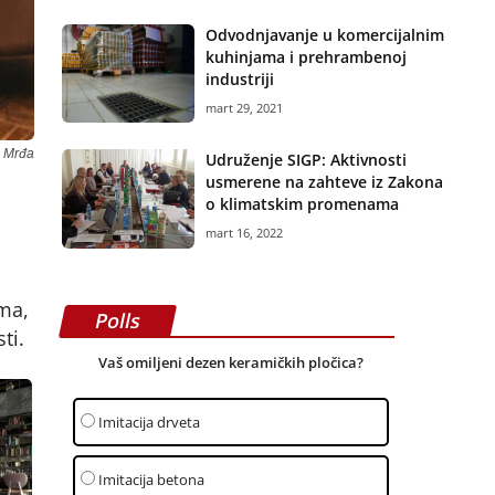
Odvodnjavanje u komercijalnim
kuhinjama i prehrambenoj
industriji
mart 29, 2021
a Mrđa
Udruženje SIGP: Aktivnosti
usmerene na zahteve iz Zakona
o klimatskim promenama
mart 16, 2022
ima,
Polls
ti.
Vaš omiljeni dezen keramičkih pločica?
Imitacija drveta
Imitacija betona