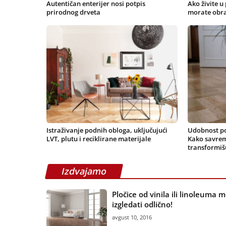
Autentičan enterijer nosi potpis
Ako živite u
prirodnog drveta
morate obra
Istraživanje podnih obloga, uključujući
Udobnost po
LVT, plutu i reciklirane materijale
Kako savrem
transformiš
Izdvajamo
Pločice od vinila ili linoleuma 
izgledati odlično!
avgust 10, 2016