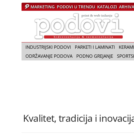
MARKETING
PODOVI U TRENDU
KATALOZI
ARHIV
Č
a
s
o
p
i
INDUSTRIJSKI PODOVI
PARKETI I LAMINATI
KERAM
s
ODRŽAVANJE PODOVA
PODNO GREJANJE
SPORTS
P
o
d
o
v
i
Kvalitet, tradicija i inovacij