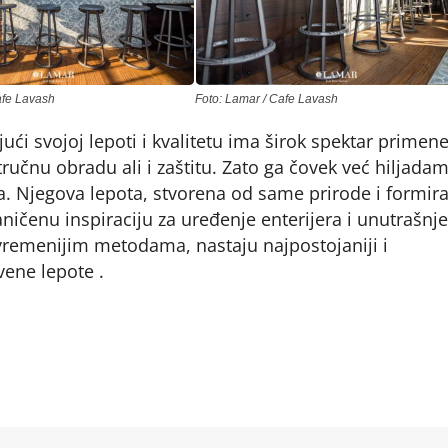
afe Lavash
Foto: Lamar / Cafe Lavash
ući svojoj lepoti i kvalitetu ima širok spektar primene
učnu obradu ali i zaštitu. Zato ga čovek već hiljada
ta. Njegova lepota, stvorena od same prirode i formir
ičenu inspiraciju za uređenje enterijera i unutrašnje
remenijim metodama, nastaju najpostojaniji i
vene lepote .