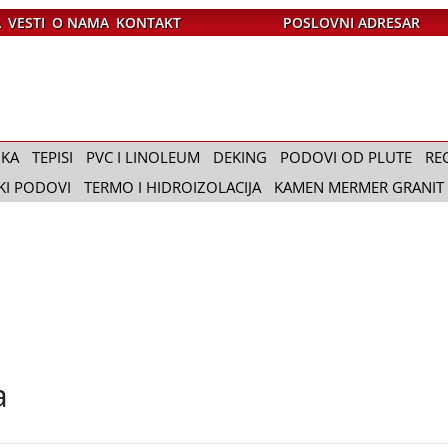
A
VESTI
O NAMA
KONTAKT
POSLOVNI ADRESAR
IKA
TEPISI
PVC I LINOLEUM
DEKING
PODOVI OD PLUTE
RE
KI PODOVI
TERMO I HIDROIZOLACIJA
KAMEN MERMER GRANIT
a