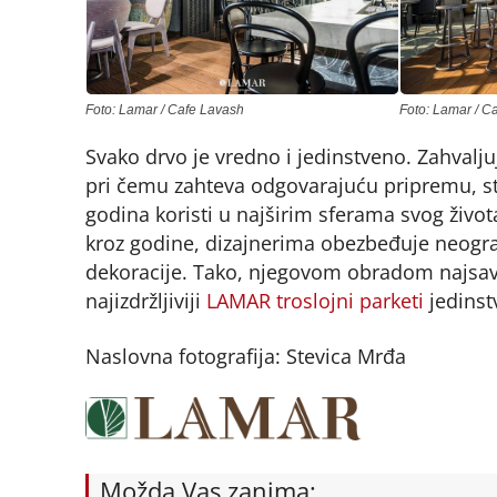
Foto: Lamar / Cafe Lavash
Foto: Lamar / C
Svako drvo je vredno i jedinstveno. Zahvaljuj
pri čemu zahteva odgovarajuću pripremu, str
godina koristi u najširim sferama svog živo
kroz godine, dizajnerima obezbeđuje neogran
dekoracije. Tako, njegovom obradom najsav
najizdržljiviji
LAMAR troslojni parketi
jedinst
Naslovna fotografija: Stevica Mrđa
Možda Vas zanima: