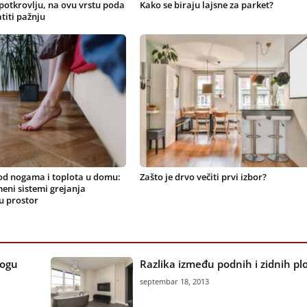
 potkrovlju, na ovu vrstu poda
Kako se biraju lajsne za parket?
titi pažnju
d nogama i toplota u domu:
Zašto je drvo večiti prvi izbor?
eni sistemi grejanja
u prostor
mogu
Razlika između podnih i zidnih plo
septembar 18, 2013