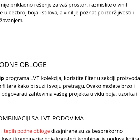
ije prikladno rešenje za vaš prostor, razmislite o vinil
bezbroj boja i stilova, a vinil je poznat po izdržljivosti i
žavanjem.
PODNE OBLOGE
ip
programa LVT kolekcija, koristite filter u sekciji proizvoda
 filtera kako bi suzili svoju pretragu. Ovako možete brzo i
 odgovarati zahtevima vašeg projekta u vidu boja, uzorka i
OMBINACIJI SA LVT PODOVIMA
 i tepih podne obloge
dizajnirane su za besprekorno
tilove i kombinacije boja koristeći kombinacije podova koji s