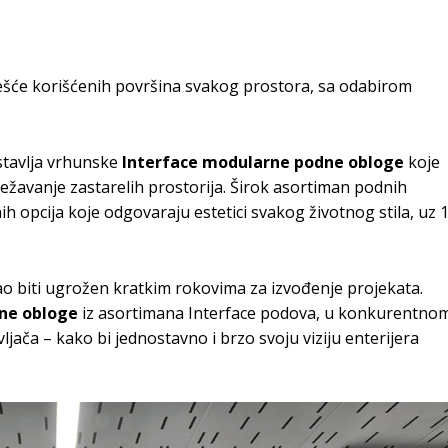
ajčešće korišćenih površina svakog prostora, sa odabirom
stavlja vrhunske
Interface modularne podne obloge
koje
vežavanje zastarelih prostorija. Širok asortiman podnih
h opcija koje odgovaraju estetici svakog životnog stila, uz 
ao biti ugrožen kratkim rokovima za izvođenje projekata.
dne obloge
iz asortimana Interface podova, u konkurentno
ača – kako bi jednostavno i brzo svoju viziju enterijera