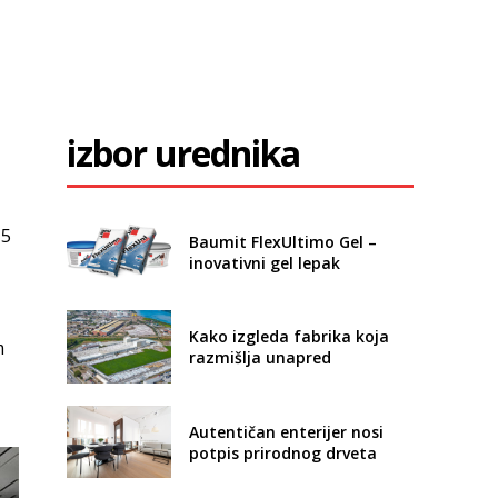
izbor urednika
15
Baumit FlexUltimo Gel –
inovativni gel lepak
Kako izgleda fabrika koja
m
razmišlja unapred
Autentičan enterijer nosi
potpis prirodnog drveta