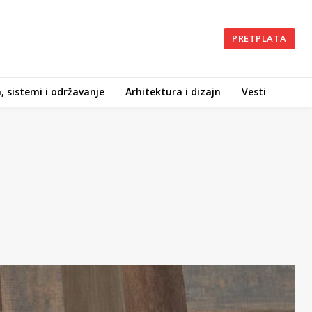
PRETPLATA
, sistemi i održavanje
Arhitektura i dizajn
Vesti