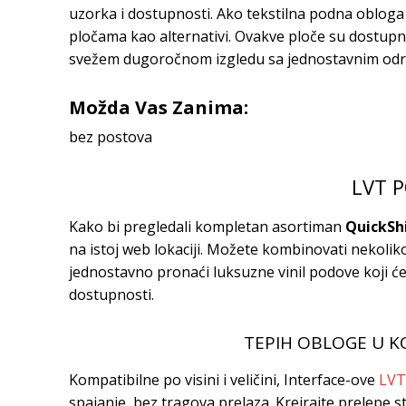
uzorka i dostupnosti. Ako tekstilna podna obloga n
pločama kao alternativi. Ovakve ploče su dostupne u 
svežem dugoročnom izgledu sa jednostavnim odr
Možda Vas Zanima:
bez postova
LVT 
Kako bi pregledali kompletan asortiman
QuickSh
na istoj web lokaciji. Možete kombinovati nekoliko
jednostavno pronaći luksuzne vinil podove koji će
dostupnosti.
TEPIH OBLOGE U K
Kompatibilne po visini i veličini, Interface-ove
LVT
spajanje, bez tragova prelaza. Kreirajte prelepe s