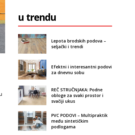
u trendu
Lepota brodskih podova –
seljački i trendi
Efektni i interesantni podovi
za dnevnu sobu
REČ STRUČNJAKA: Podne
u
obloge za svaki prostor i
svačiji ukus
PVC PODOVI – Multipraktik
među sintetičkim
podlogama