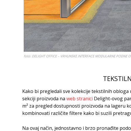
foto: DELIGHT OFFICE – VRHUNSKE INTERFACE MODULARNE PODNE 
TEKSTIL
Kako bi pregledali sve kolekcije tekstilnih obloga
sekciji proizvoda na
web stranici
Delight-ovog pa
m² za pregled dostupnosti proizvoda na lageru ko
kombinovati različite filtere kako bi suzili pretrag
Na ovaj način, jednostavno i brzo pronađite podov