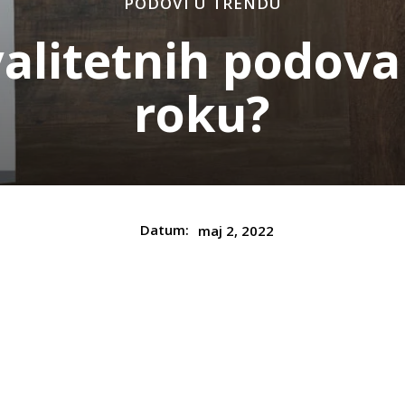
PODOVI U TRENDU
alitetnih podov
roku?
Datum:
maj 2, 2022