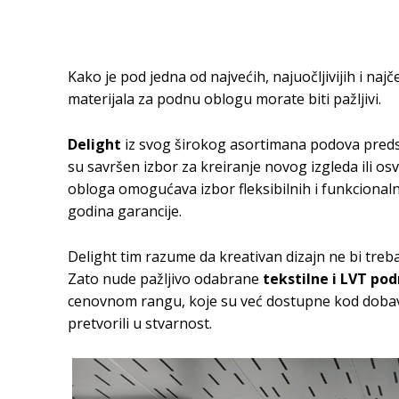
Kako je pod jedna od najvećih, najuočljivijih i n
materijala za podnu oblogu morate biti pažljivi.
Delight
iz svog širokog asortimana podova pred
su savršen izbor za kreiranje novog izgleda ili os
obloga omogućava izbor fleksibilnih i funkcionalni
godina garancije.
Delight tim razume da kreativan dizajn ne bi treb
Zato nude pažljivo odabrane
tekstilne i LVT po
cenovnom rangu, koje su već dostupne kod dobavlj
pretvorili u stvarnost.