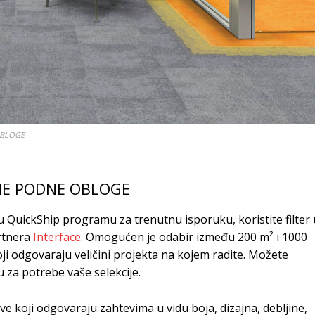
OBLOGE
NE PODNE OBLOGE
 u QuickShip programu za trenutnu isporuku, koristite filter 
rtnera
Interface
. Omogućen je odabir između 200 m² i 1000
ji odgovaraju veličini projekta na kojem radite. Možete
u za potrebe vaše selekcije.
e koji odgovaraju zahtevima u vidu boja, dizajna, debljine,