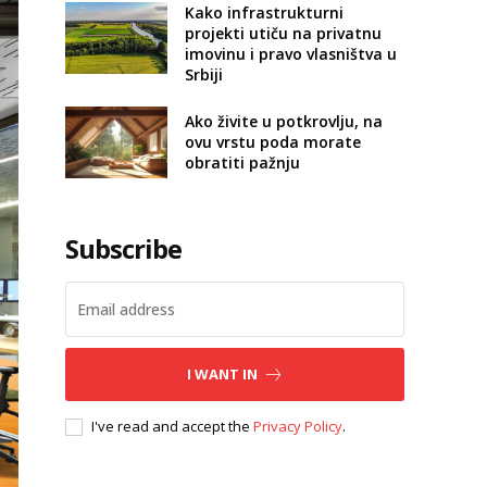
Kako infrastrukturni
projekti utiču na privatnu
imovinu i pravo vlasništva u
Srbiji
Ako živite u potkrovlju, na
ovu vrstu poda morate
obratiti pažnju
Subscribe
I WANT IN
I've read and accept the
Privacy Policy
.