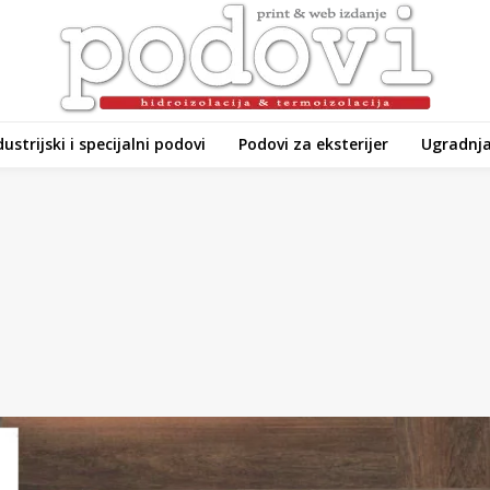
dustrijski i specijalni podovi
Podovi za eksterijer
Ugradnja