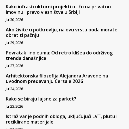
Kako infrastrukturni projekti utiču na privatnu
imovinu i pravo vlasništva u Srbiji
Jul 30, 2026
Ako živite u potkrovlju, na ovu vrstu poda morate
obratiti pažnju
Jul 29, 2026
Povratak linoleuma: Od retro klišea do održivog
trenda današnjice
Jul 27, 2026
Arhitektonska filozofija Alejandra Aravene na
uvodnom predavanju Cersaie 2026
Jul 24, 2026
Kako se biraju lajsne za parket?
Jul 23, 2026
Istraživanje podnih obloga, uključujući LVT, plutu i
reciklirane materijale