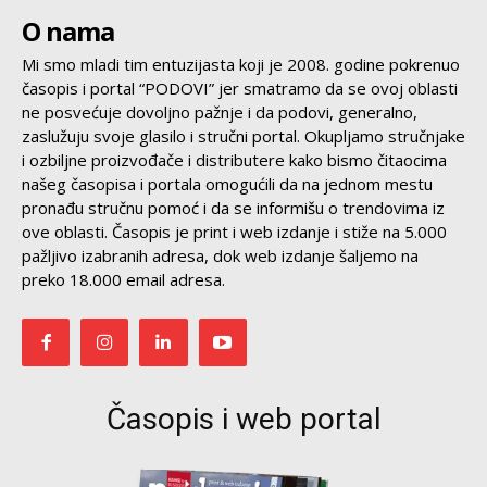
O nama
Mi smo mladi tim entuzijasta koji je 2008. godine pokrenuo
časopis i portal “PODOVI” jer smatramo da se ovoj oblasti
ne posvećuje dovoljno pažnje i da podovi, generalno,
zaslužuju svoje glasilo i stručni portal. Okupljamo stručnjake
i ozbiljne proizvođače i distributere kako bismo čitaocima
našeg časopisa i portala omogućili da na jednom mestu
pronađu stručnu pomoć i da se informišu o trendovima iz
ove oblasti. Časopis je print i web izdanje i stiže na 5.000
pažljivo izabranih adresa, dok web izdanje šaljemo na
preko 18.000 email adresa.
Časopis i web portal