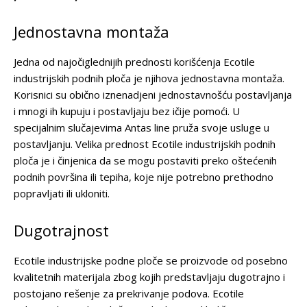
Jednostavna montaža
Jedna od najočiglednijih prednosti korišćenja Ecotile
industrijskih podnih ploča je njihova jednostavna montaža.
Korisnici su obično iznenadjeni jednostavnošću postavljanja
i mnogi ih kupuju i postavljaju bez ičije pomoći. U
specijalnim slučajevima Antas line pruža svoje usluge u
postavljanju. Velika prednost Ecotile industrijskih podnih
ploča je i činjenica da se mogu postaviti preko oštećenih
podnih površina ili tepiha, koje nije potrebno prethodno
popravljati ili ukloniti.
Dugotrajnost
Ecotile industrijske podne ploče se proizvode od posebno
kvalitetnih materijala zbog kojih predstavljaju dugotrajno i
postojano rešenje za prekrivanje podova. Ecotile