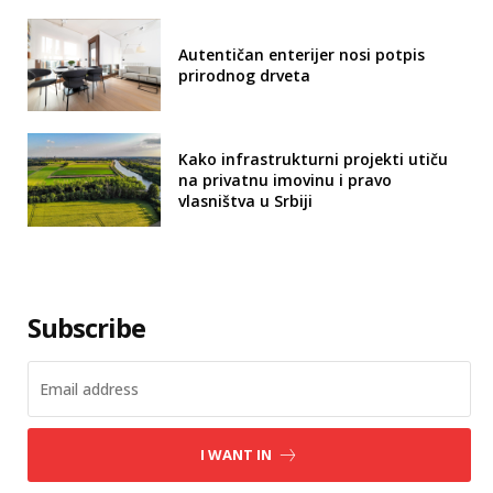
Autentičan enterijer nosi potpis
prirodnog drveta
Kako infrastrukturni projekti utiču
na privatnu imovinu i pravo
vlasništva u Srbiji
Subscribe
I WANT IN