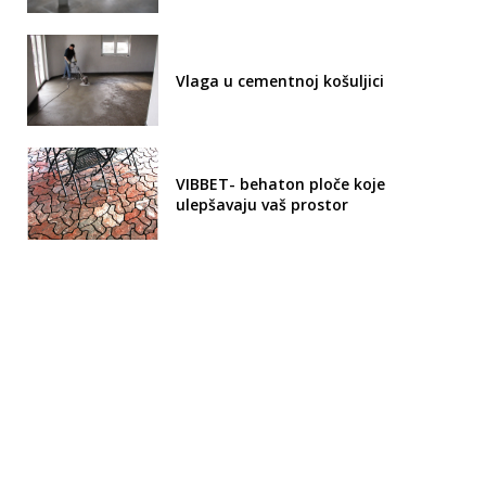
Vlaga u cementnoj košuljici
VIBBET- behaton ploče koje
ulepšavaju vaš prostor