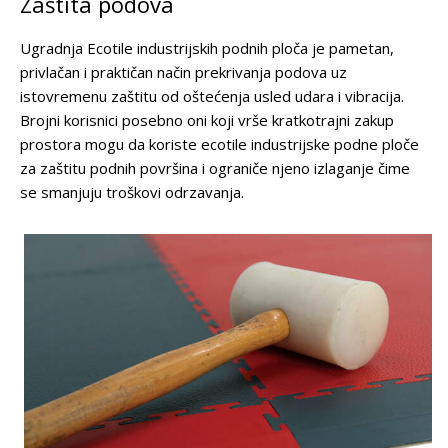
Zaštita podova
Ugradnja Ecotile industrijskih podnih ploča je pametan,
privlačan i praktičan način prekrivanja podova uz
istovremenu zaštitu od oštećenja usled udara i vibracija.
Brojni korisnici posebno oni koji vrše kratkotrajni zakup
prostora mogu da koriste ecotile industrijske podne ploče
za zaštitu podnih površina i ograniče njeno izlaganje čime
se smanjuju troškovi odrzavanja.