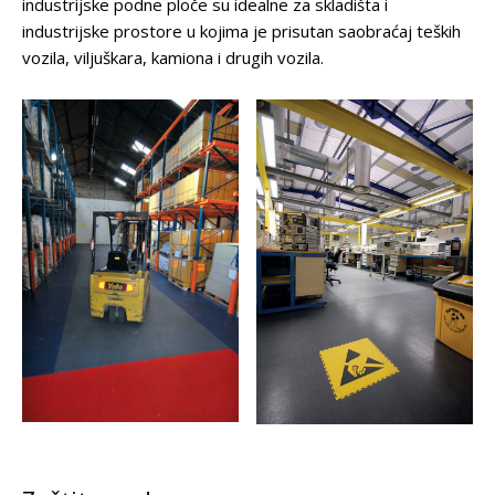
industrijske podne ploče su idealne za skladišta i
industrijske prostore u kojima je prisutan saobraćaj teških
vozila, viljuškara, kamiona i drugih vozila.