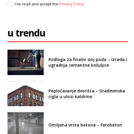
I've read and accept the
Privacy Policy
.
u trendu
Podloga za finalni sloj poda – izrada i
ugradnja cementne košuljice
Popločavanje dvorišta – Građevinska
cigla u ulozi kaldrme
Omiljena vrsta betona – Ferobeton