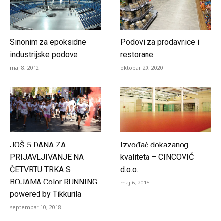
Sinonim za epoksidne
Podovi za prodavnice i
industrijske podove
restorane
maj 8, 2012
oktobar 20, 2020
JOŠ 5 DANA ZA
Izvođač dokazanog
PRIJAVLJIVANJE NA
kvaliteta – CINCOVIĆ
ČETVRTU TRKA S
d.o.o.
BOJAMA Color RUNNING
maj 6, 2015
powered by Tikkurila
septembar 10, 2018