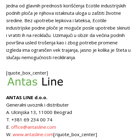
Jedna od glavnih prednosti korišćenja Ecotile industrijskih
podnih ploča je njihova istaknuta uloga u zaštiti životne
sredine. Bez upotrebe lepkova i lateksa, Ecotile
industrijske podne ploče je moguće posle upotrebe skinuti
i vratiti ih na reciklažu. Uzimajući u obzir da većina podnih
površina usled trošenja kao i zbog potrebe promene
izgleda ima ograničen vek trajanja, jasno je kolika je šteta u
slučaju nemogućnosti recikliranja.
[quote_box_center]
ANTAS LINE d.o.o.
Generalni uvoznik i distributer
A. Ulcinjska 13, 11000 Beograd
T. +381 69 234 00 74
E.
office@antasline.com
W.
www.antasline.com
[/quote_box_center]