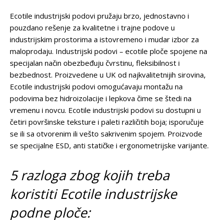
Ecotile industrijski podovi pružaju brzo, jednostavno i
pouzdano rešenje za kvalitetne i trajne podove u
industrijskim prostorima a istovremeno i mudar izbor za
maloprodaju. Industrijski podovi – ecotile ploče spojene na
specijalan način obezbeđuju čvrstinu, fleksibilnost i
bezbednost. Proizvedene u UK od najkvalitetnijih sirovina,
Ecotile industrijski podovi omogućavaju montažu na
podovima bez hidroizolacije i lepkova čime se štedi na
vremenu i novcu. Ecotile industrijski podovi su dostupni u
četiri površinske teksture i paleti različitih boja; isporučuje
se ili sa otvorenim ili vešto sakrivenim spojem. Proizvode
se specijalne ESD, anti statičke i ergonometrijske varijante.
5 razloga zbog kojih treba
koristiti Ecotile industrijske
podne ploče: