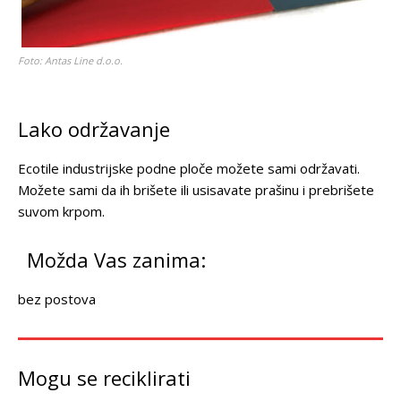
Foto: Antas Line d.o.o.
Lako održavanje
Ecotile industrijske podne ploče možete sami održavati.
Možete sami da ih brišete ili usisavate prašinu i prebrišete
suvom krpom.
Možda Vas zanima:
bez postova
Mogu se reciklirati