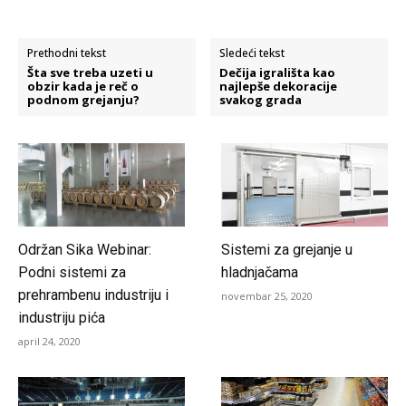
Prethodni tekst
Sledeći tekst
Šta sve treba uzeti u
Dečija igrališta kao
obzir kada je reč o
najlepše dekoracije
podnom grejanju?
svakog grada
Održan Sika Webinar:
Sistemi za grejanje u
Podni sistemi za
hladnjačama
prehrambenu industriju i
novembar 25, 2020
industriju pića
april 24, 2020