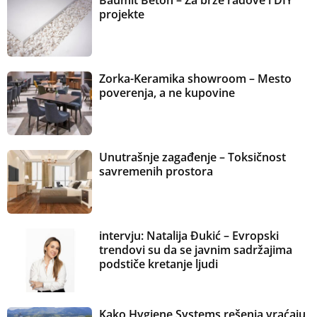
Baumit Beton – Za brze radove i DIY
projekte
Zorka-Keramika showroom – Mesto
poverenja, a ne kupovine
Unutrašnje zagađenje – Toksičnost
savremenih prostora
intervju: Natalija Đukić – Evropski
trendovi su da se javnim sadržajima
podstiče kretanje ljudi
Kako Hygiene Systems rešenja vraćaju