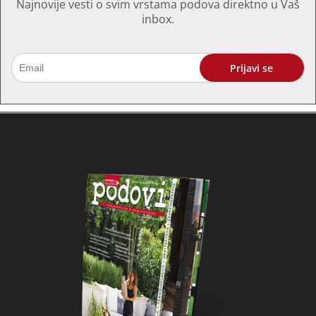
Početna
Marketing
Adresar
Pretplata
O
nama
Arhiva
Kontakt
Mi smo mladi tim entuzijasta koji je 2008. godine
pokrenuo časopis i portal “PODOVI” jer smatramo