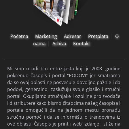
da se ovoj oblasti ne posvećuje dovoljno pažnje i da
podovi, generalno, zaslužuju svoje glasilo i stručni
portal. Okupljamo stručnjake i ozbiljne proizvođače
i distributere kako bismo čitaocima našeg časopisa i
portala omogućili da na jednom mestu pronađu
stručnu pomoć i da se informišu o trendovima iz
ove oblasti. Časopis je print i web izdanje i stiže na
5.000 pažljivo izabranih adresa, dok web izdanje
šaljemo na preko 18.000 email adresa.
Izdvojeno
Flooring Magazine
Uslovi korišćenja i
politika privatnosti