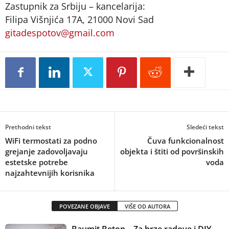
Zastupnik za Srbiju – kancelarija:
Filipa Višnjića 17A, 21000 Novi Sad
gitadespotov@gmail.com
Prethodni tekst
Sledeći tekst
WiFi termostati za podno
Čuva funkcionalnost
grejanje zadovoljavaju
objekta i štiti od površinskih
estetske potrebe
voda
najzahtevnijih korisnika
POVEZANE OBJAVE
VIŠE OD AUTORA