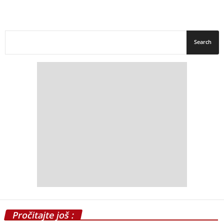
Pročitajte još :
Odvodnjavanje u komercijalnim
kuhinjama i prehrambenoj industriji
april 30, 2022
Šta je eklektičan dizajn enterijera?
januar 24, 2024
Higijenski standardi i izbor podova u
industriji hrane: Od proizvodnje do...
april 22, 2026