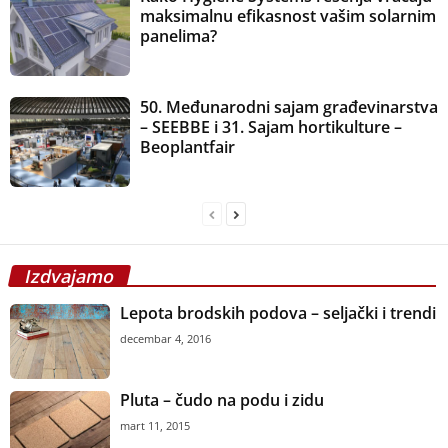
maksimalnu efikasnost vašim solarnim
panelima?
50. Međunarodni sajam građevinarstva
– SEEBBE i 31. Sajam hortikulture –
Beoplantfair
Izdvajamo
Lepota brodskih podova – seljački i trendi
decembar 4, 2016
Pluta – čudo na podu i zidu
mart 11, 2015