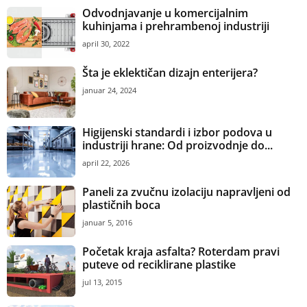
Paneli za zvučnu izolaciju napravljeni od
plastičnih boca
januar 5, 2016
Početak kraja asfalta? Roterdam pravi
puteve od reciklirane plastike
jul 13, 2015
Inovativan sistem za terase RELAZZO
mart 10, 2013
Predstavljamo menadžera! Uwe Miess,
Uzin Utz AG: Strast ka poslu me...
maj 11, 2021
Polls
Vaš omiljeni dezen keramičkih pločica?