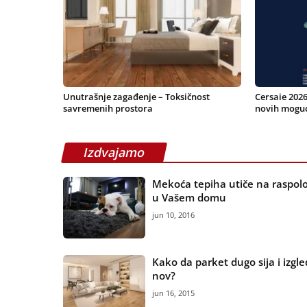
Unutrašnje zagađenje – Toksičnost
Cersaie 2026
savremenih prostora
novih moguć
Izdvajamo
Mekoća tepiha utiče na raspol
u Vašem domu
jun 10, 2016
Kako da parket dugo sija i izgl
nov?
jun 16, 2015