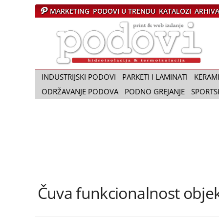
MARKETING
PODOVI U TRENDU
KATALOZI
ARHIV
Č
a
s
o
p
i
INDUSTRIJSKI PODOVI
PARKETI I LAMINATI
KERAM
s
ODRŽAVANJE PODOVA
PODNO GREJANJE
SPORTS
P
o
d
o
v
i
Čuva funkcionalnost objekt