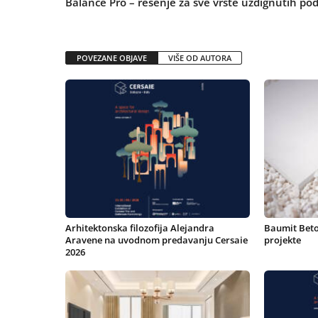
Balance Pro – rešenje za sve vrste uzdignutih po
POVEZANE OBJAVE
VIŠE OD AUTORA
Arhitektonska filozofija Alejandra
Baumit Beton
Aravene na uvodnom predavanju Cersaie
projekte
2026