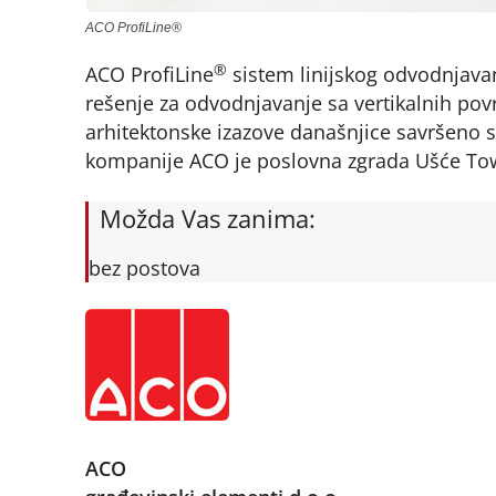
ACO ProfiLine®
®
ACO ProfiLine
sistem linijskog odvodnjavan
rešenje za odvodnjavanje sa vertikalnih povr
arhitektonske izazove današnjice savršeno se
kompanije ACO je poslovna zgrada Ušće To
Možda Vas zanima:
bez postova
ACO