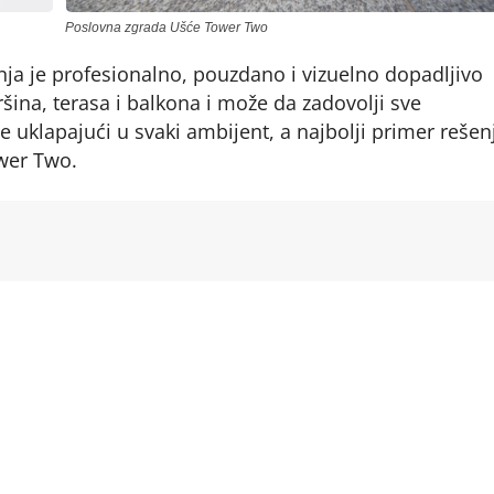
Poslovna zgrada Ušće Tower Two
ja je profesionalno, pouzdano i vizuelno dopadljivo
šina, terasa i balkona i može da zadovolji sve
 uklapajući u svaki ambijent, a najbolji primer rešen
wer Two.