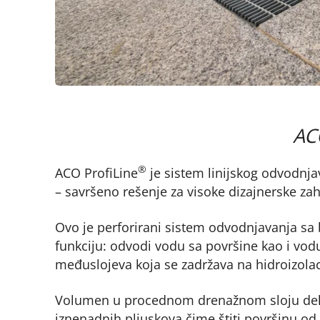
AC
®
ACO ProfiLine
je sistem linijskog odvodnjav
– savršeno rešenje za visoke dizajnerske zah
Ovo je perforirani sistem odvodnjavanja sa 
funkciju: odvodi vodu sa površine kao i vodu
međuslojeva koja se zadržava na hidroizolaci
Volumen u procednom drenažnom sloju deluj
iznenadnih pljuskova čime štiti površinu od