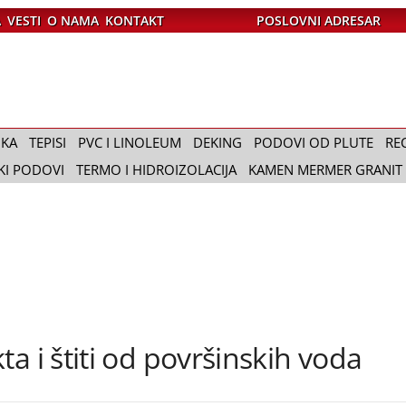
A
VESTI
O NAMA
KONTAKT
POSLOVNI ADRESAR
IKA
TEPISI
PVC I LINOLEUM
DEKING
PODOVI OD PLUTE
RE
KI PODOVI
TERMO I HIDROIZOLACIJA
KAMEN MERMER GRANIT
a i štiti od površinskih voda