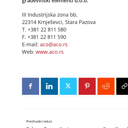
građevinski elementi d.o.o.
III Industrijska zona bb,
22314 Krnješevci, Stara Pazova
T. +381 22 811 580
F. +381 22 811 590
E-mail:
aco@aco.rs
Web:
www.aco.rs
Prethodni tekst