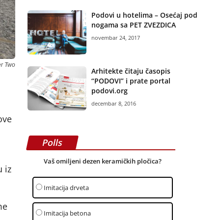
Podovi u hotelima – Osećaj pod
nogama sa PET ZVEZDICA
novembar 24, 2017
r Two
Arhitekte čitaju časopis
“PODOVI” i prate portal
podovi.org
decembar 8, 2016
ove
Polls
Vaš omiljeni dezen keramičkih pločica?
 iz
Imitacija drveta
me
Imitacija betona