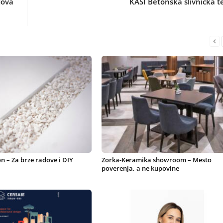
dova
KASI Betonska slivnička t
 – Za brze radove i DIY
Zorka-Keramika showroom – Mesto
poverenja, a ne kupovine