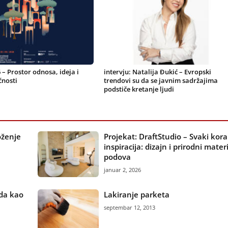
 – Prostor odnosa, ideja i
intervju: Natalija Đukić – Evropski
nosti
trendovi su da se javnim sadržajima
podstiče kretanje ljudi
oženje
Projekat: DraftStudio – Svaki kor
inspiracija: dizajn i prirodni materi
podova
januar 2, 2026
eda kao
Lakiranje parketa
septembar 12, 2013