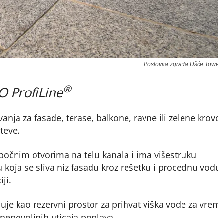
Poslovna zgrada Ušće Towe
®
O ProfiLine
anja za fasade, terase, balkone, ravne ili zelene krov
teve.
bočnim otvorima na telu kanala i ima višestruku
 koja se sliva niz fasadu kroz rešetku i procednu vodu
ji.
e kao rezervni prostor za prihvat viška vode za vre
 nepovoljnih uticaja poplava.