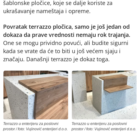
šablonske pločice, koje se dalje koriste za
ukrašavanje nameštaja i opreme.
Povratak terrazzo pločica, samo je još jedan od
dokaza da prave vrednosti nemaju rok trajanja.
One se mogu prividno povući, ali budite sigurni
kada se vrate da će to biti u još većem sjaju i
značaju. Današnji terrazzo je dokaz toga.
Terrazzo u enterijeru za poslovni
Terrazzo u enterijeru za poslovni
prostor / foto: Vujinović enterijeri d.o.o.
prostor / foto: Vujinović enterijeri d.o.o.