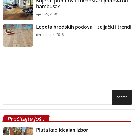
Koje su prednosti i nedostaci podova od
bambusa?
april 25, 2020
Lepota brodskih podova – seljački i trendi
decembar 4, 2016
Pročitajte još :
Pluta kao idealan izbor