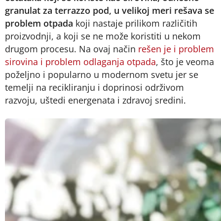
granulat za terrazzo pod, u velikoj meri rešava se
problem otpada
koji nastaje prilikom različitih
proizvodnji, a koji se ne može koristiti u nekom
drugom procesu. Na ovaj način
rešen je i problem
sirovina i problem odlaganja otpada
, što je veoma
poželjno i popularno u modernom svetu jer se
temelji na recikliranju i doprinosi održivom
razvoju, uštedi energenata i zdravoj sredini.