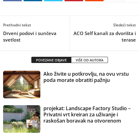
Prethodni tekst
Sledeći tekst
Drveni podovi i sunčeva
ACO Self kanali za dvorišta i
svetlost
terase
POVEZANE OBJAVE
VIŠE OD AUTORA
Ako živite u potkrovlju, na ovu vrstu
poda morate obratiti pažnju
projekat: Landscape Factory Studio –
Privatni vrt kreiran za uživanje i
raskošan boravak na otvorenom