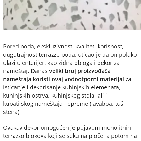
Pored poda, ekskluzivnost, kvalitet, korisnost,
dugotrajnost terrazzo poda, uticao je da on polako
ulazi u enterijer, kao zidna obloga i dekor za
nameštaj. Danas
veliki broj proizvođača
nameštaja koristi ovaj vodootporni materijal
za
isticanje i dekorisanje kuhinjskih elemenata,
kuhinjskih ostrva, kuhinjskog stola, ali i
kupatilskog nameštaja i opreme (lavaboa, tuš
stena).
Ovakav dekor omogućen je pojavom monolitnih
terrazzo blokova koji se seku na ploče, a potom na