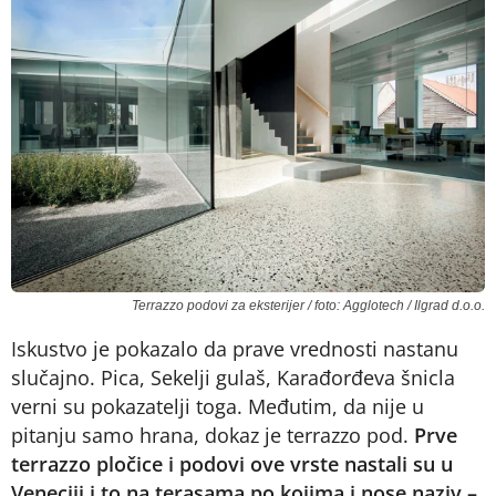
Terrazzo podovi za eksterijer / foto: Agglotech / Ilgrad d.o.o.
Iskustvo je pokazalo da prave vrednosti nastanu
slučajno. Pica, Sekelji gulaš, Karađorđeva šnicla
verni su pokazatelji toga. Međutim, da nije u
pitanju samo hrana, dokaz je terrazzo pod.
Prve
terrazzo pločice i podovi ove vrste nastali su u
Veneciji i to na terasama po kojima i nose naziv –