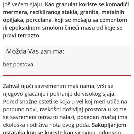
još većem sjaju.
Kao granulat koriste se komadići
mermera, recikliranog stakla, granita, metalnih
opiljaka, porcelana, koji se mešaju sa cementom
ili epoksidnom smolom čineći masu od koje se
pravi terrazzo.
Možda Vas zanima:
bez postova
Zahvaljujući savremenim mašinama, vrši se
njegovo glačanje i poliranje do visokog sjaja.
Pored snažne estetike koja u velikoj meri utiče na
potpuno novi, raskošni doživljaj prostora u kome
se savremeni terrazzo nalazi, poseban značaj ima
ekološka i održiva nota ovog poda.
Sakupljanjem
ostataka koji se koriste kao sirovina, odnosno