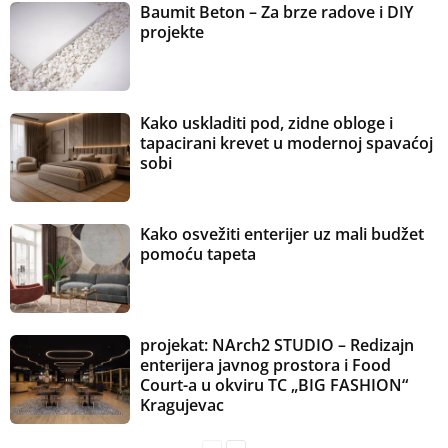
Baumit Beton – Za brze radove i DIY
projekte
Kako uskladiti pod, zidne obloge i
tapacirani krevet u modernoj spavaćoj
sobi
Kako osvežiti enterijer uz mali budžet
pomoću tapeta
projekat: NArch2 STUDIO – Redizajn
enterijera javnog prostora i Food
Court-a u okviru TC „BIG FASHION“
Kragujevac