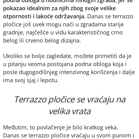
podna obloga u hodnicima mnogih zgrada, jer se
pokazao idealnim za njih zbog svoje velike
otpornosti i lakoće održavanja.
Danas se terrazzo
pločice još uvek mogu naći u zgradama starije
gradnje, najčešće u vidu karakterističnog crno
belog ili crveno belog dizajna.
Ukoliko se bolje zagledate, možete primetiti da je
u pitanju veoma postojana podna obloga koja i
posle dugogodišnjeg intenzivnog korišćenja i dalje
ima svoj sjaj i lepotu.
Terrazzo pločice se vraćaju na
velika vrata
Međutim, to povlačenje je bilo kratkog veka.
Danas se terrazzo pločice vraćaju u svom punom i