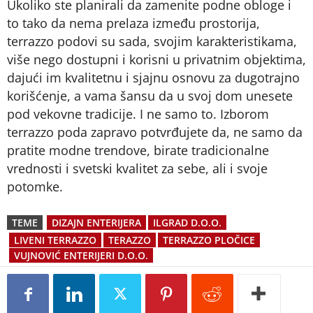
Ukoliko ste planirali da zamenite podne obloge i
to tako da nema prelaza između prostorija,
terrazzo podovi su sada, svojim karakteristikama,
više nego dostupni i korisni u privatnim objektima,
dajući im kvalitetnu i sjajnu osnovu za dugotrajno
korišćenje, a vama šansu da u svoj dom unesete
pod vekovne tradicije. I ne samo to. Izborom
terrazzo poda zapravo potvrđujete da, ne samo da
pratite modne trendove, birate tradicionalne
vrednosti i svetski kvalitet za sebe, ali i svoje
potomke.
TEME
DIZAJN ENTERIJERA
ILGRAD D.O.O.
LIVENI TERRAZZO
TERAZZO
TERRAZZO PLOČICE
VUJNOVIĆ ENTERIJERI D.O.O.