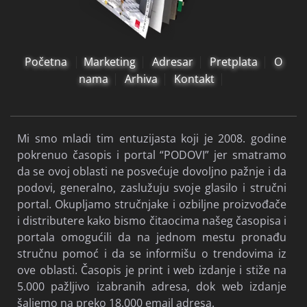
Početna
Marketing
Adresar
Pretplata
O
nama
Arhiva
Kontakt
Mi smo mladi tim entuzijasta koji je 2008. godine
pokrenuo časopis i portal “PODOVI” jer smatramo
da se ovoj oblasti ne posvećuje dovoljno pažnje i da
podovi, generalno, zaslužuju svoje glasilo i stručni
portal. Okupljamo stručnjake i ozbiljne proizvođače
i distributere kako bismo čitaocima našeg časopisa i
portala omogućili da na jednom mestu pronađu
stručnu pomoć i da se informišu o trendovima iz
ove oblasti. Časopis je print i web izdanje i stiže na
5.000 pažljivo izabranih adresa, dok web izdanje
šaljemo na preko 18.000 email adresa.