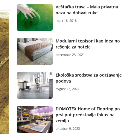
Veštačka trava – Mala privatna
oaza na dohvat ruke
mart 16, 2016
Modularni tepisoni kao idealno
rešenje za hotele
decembar 23, 2021
Ekološka sredstva za održavanje
podova
avgust 13, 2024
DOMOTEX Home of Flooring po
prvi put predstavlja fokus na
zemlju
oktobar 9, 2023