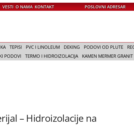
A
VESTI
O NAMA
KONTAKT
POSLOVNI ADRESAR
IKA
TEPISI
PVC I LINOLEUM
DEKING
PODOVI OD PLUTE
RE
KI PODOVI
TERMO I HIDROIZOLACIJA
KAMEN MERMER GRANIT
ijal – Hidroizolacije na