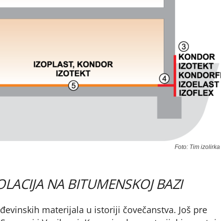
Foto: Tim izolirka
LACIJA NA BITUMENSKOJ BAZI
evinskih materijala u istoriji čovečanstva. Još pre