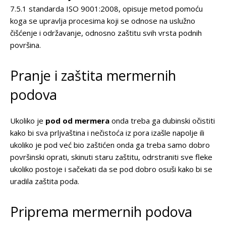
7.5.1 standarda ISO 9001:2008, opisuje metod pomoću
koga se upravlja procesima koji se odnose na uslužno
čišćenje i održavanje, odnosno zaštitu svih vrsta podnih
površina.
Pranje i zaštita mermernih
podova
Ukoliko je
pod od mermera
onda treba ga dubinski očistiti
kako bi sva prljvaština i nečistoća iz pora izašle napolje ili
ukoliko je pod već bio zaštićen onda ga treba samo dobro
površinski oprati, skinuti staru zaštitu, odrstraniti sve fleke
ukoliko postoje i sačekati da se pod dobro osuši kako bi se
uradila zaštita poda.
Priprema mermernih podova