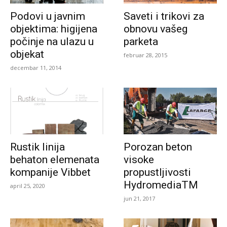
Podovi u javnim
Saveti i trikovi za
objektima: higijena
obnovu vašeg
počinje na ulazu u
parketa
objekat
februar 28, 2015
decembar 11, 2014
Rustik linija
Porozan beton
behaton elemenata
visoke
kompanije Vibbet
propustljivosti
HydromediaTM
april 25, 2020
jun 21, 2017