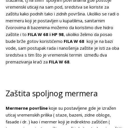
stazama, tj na svim spoljnim površinama gde postoje
vremenski uticaji na sam pod, sredstva se koriste za
zaštitu kako podnih tako i zidnih površina. Ukoliko se radi o
mermeru koji je postavljen u kupatilima, sanitarnim
čvorovima ili bazenima možemo da koristimo dve hidro
zaštite i to
FILA W 68 i HP 98
, ukoliko želimo da posao
bude brže gotov koristićemo
FILA W 68
koji je na bazi
vode, sam postupak rada i nanošenja zaštite je isti za oba
sredstva s tim što je vremenski termin između dva
premazivanja kraći za
FILA W 68
.
Zaštita spoljnog mermera
Mermerne površine
koje su postavljene gde je izražen
uticaj vremenskih prilika ( staze, bazeni, zidne obloge,
fasade i dr. ) kao i mermer koji je indirektno zaštićen (