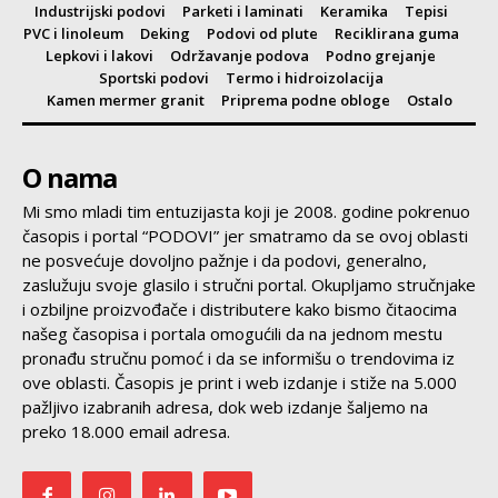
Industrijski podovi
Parketi i laminati
Keramika
Tepisi
PVC i linoleum
Deking
Podovi od plute
Reciklirana guma
Lepkovi i lakovi
Održavanje podova
Podno grejanje
Sportski podovi
Termo i hidroizolacija
Kamen mermer granit
Priprema podne obloge
Ostalo
O nama
Mi smo mladi tim entuzijasta koji je 2008. godine pokrenuo
časopis i portal “PODOVI” jer smatramo da se ovoj oblasti
ne posvećuje dovoljno pažnje i da podovi, generalno,
zaslužuju svoje glasilo i stručni portal. Okupljamo stručnjake
i ozbiljne proizvođače i distributere kako bismo čitaocima
našeg časopisa i portala omogućili da na jednom mestu
pronađu stručnu pomoć i da se informišu o trendovima iz
ove oblasti. Časopis je print i web izdanje i stiže na 5.000
pažljivo izabranih adresa, dok web izdanje šaljemo na
preko 18.000 email adresa.