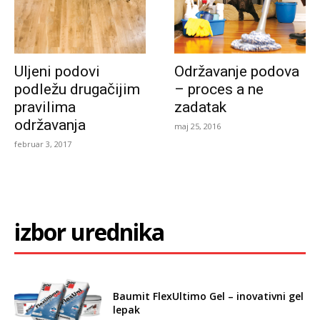
Uljeni podovi
Održavanje podova
podležu drugačijim
– proces a ne
pravilima
zadatak
održavanja
maj 25, 2016
februar 3, 2017
izbor urednika
Baumit FlexUltimo Gel – inovativni gel
lepak