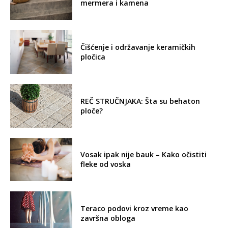
mermera i kamena
Čišćenje i održavanje keramičkih
pločica
REČ STRUČNJAKA: Šta su behaton
ploče?
Vosak ipak nije bauk – Kako očistiti
fleke od voska
Teraco podovi kroz vreme kao
završna obloga