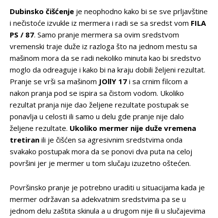
Dubinsko čišćenje
je neophodno kako bi se sve prljavštine
i nečistoće izvukle iz mermera i radi se sa sredst vom
FILA
PS / 87
. Samo pranje mermera sa ovim sredstvom
vremenski traje duže iz razloga što na jednom mestu sa
mašinom mora da se radi nekoliko minuta kao bi sredstvo
moglo da odreaguje i kako bi na kraju dobili željeni rezultat.
Pranje se vrši sa mašinom
JOllY 17
i sa crnim filcom a
nakon pranja pod se ispira sa čistom vodom. Ukoliko
rezultat pranja nije dao željene rezultate postupak se
ponavlja u celosti ili samo u delu gde pranje nije dalo
željene rezultate.
Ukoliko mermer nije duže vremena
tretiran
ili je čišćen sa agresivnim sredstvima onda
svakako postupak mora da se ponovi dva puta na celoj
površini jer je mermer u tom slučaju izuzetno oštećen.
Površinsko pranje je potrebno uraditi u situacijama kada je
mermer održavan sa adekvatnim sredstvima pa se u
jednom delu zaštita skinula a u drugom nije ili u slučajevima