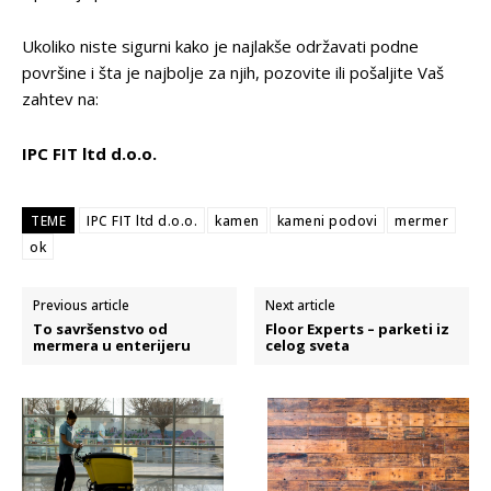
Ukoliko niste sigurni kako je najlakše održavati podne
površine i šta je najbolje za njih, pozovite ili pošaljite Vaš
zahtev na:
IPC FIT ltd d.o.o.
TEME
IPC FIT ltd d.o.o.
kamen
kameni podovi
mermer
ok
Previous article
Next article
To savršenstvo od
Floor Experts – parketi iz
mermera u enterijeru
celog sveta