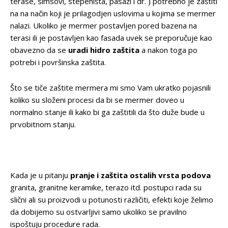
terase, simsovi, stepeništa, pasaži i dr. ) potrebno je zaštiti
na na način koji je prilagodjen uslovima u kojima se mermer
nalazi. Ukoliko je mermer postavljen pored bazena na
terasi ili je postavljen kao fasada uvek se preporučuje kao
obavezno da se
uradi hidro zaštita
a nakon toga po
potrebi i površinska zaštita.
Što se tiče zaštite mermera mi smo Vam ukratko pojasnili
koliko su složeni procesi da bi se mermer doveo u
normalno stanje ili kako bi ga zaštitili da što duže bude u
prvobitnom stanju.
Kada je u pitanju
pranje i zaštita ostalih vrsta podova
granita, granitne keramike, terazo itd. postupci rada su
slični ali su proizvodi u potunosti različiti, efekti koje želimo
da dobijemo su ostvarljivi samo ukoliko se pravilno
ispoštuju procedure rada.