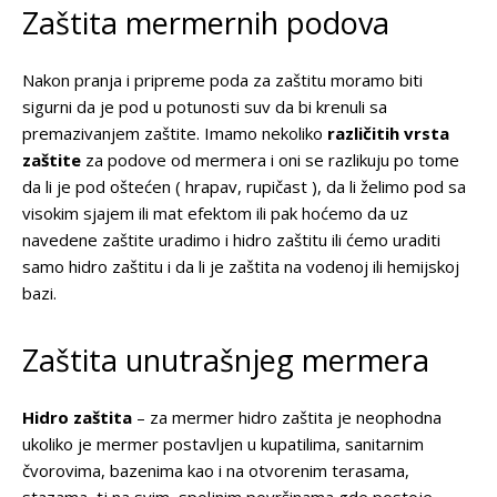
Zaštita mermernih podova
Nakon pranja i pripreme poda za zaštitu moramo biti
sigurni da je pod u potunosti suv da bi krenuli sa
premazivanjem zaštite. Imamo nekoliko
različitih vrsta
zaštite
za podove od mermera i oni se razlikuju po tome
da li je pod oštećen ( hrapav, rupičast ), da li želimo pod sa
visokim sjajem ili mat efektom ili pak hoćemo da uz
navedene zaštite uradimo i hidro zaštitu ili ćemo uraditi
samo hidro zaštitu i da li je zaštita na vodenoj ili hemijskoj
bazi.
Zaštita unutrašnjeg mermera
Hidro zaštita
– za mermer hidro zaštita je neophodna
ukoliko je mermer postavljen u kupatilima, sanitarnim
čvorovima, bazenima kao i na otvorenim terasama,