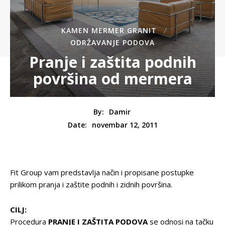
KAMEN MERMER GRANIT
ODRŽAVANJE PODOVA
Pranje i zaštita podnih
površina od mermera
By:
Damir
novembar 12, 2011
Date:
Fit Group vam predstavlja način i propisane postupke
prilikom pranja i zaštite podnih i zidnih površina.
CILJ:
Procedura
PRANJE I ZAŠTITA PODOVA
se odnosi na tačku