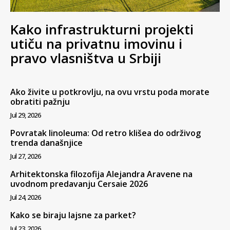
Kako infrastrukturni projekti
utiču na privatnu imovinu i
pravo vlasništva u Srbiji
Ako živite u potkrovlju, na ovu vrstu poda morate
obratiti pažnju
Jul 29, 2026
Povratak linoleuma: Od retro klišea do održivog
trenda današnjice
Jul 27, 2026
Arhitektonska filozofija Alejandra Aravene na
uvodnom predavanju Cersaie 2026
Jul 24, 2026
Kako se biraju lajsne za parket?
Jul 23, 2026