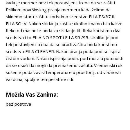
kada je mermer nov tek postavljen i treba da se zaštiti.
Prilikom površinskog pranja mermera kada želimo da
skinemo staru zaštitu koristimo sredstvo FILA PS/87 ili
FILA SOLV. Nakon skidanja zaštite ukoliko imamo bilo kakve
fleke od masnoće onda za skidanje tih fleka koristimo dva
sredstva i to FILA NO SPOT i FILA SR /95. Ukoliko je pod
tek postavljen i treba da se uradi zaštita onda koristimo
sredstvo FILA CLEANER. Nakon pranja poda pod se ispira
čistom vodom. Nakon ispiranja poda, pod mora u potunosti
da se osuši da mogli da premažemo zaštitu. Vremenski rok
sušenje poda zavisi temperature u prostoriji, od vlažnosti
vazduha, spoljne temperature i dr.
Možda Vas Zanima:
bez postova