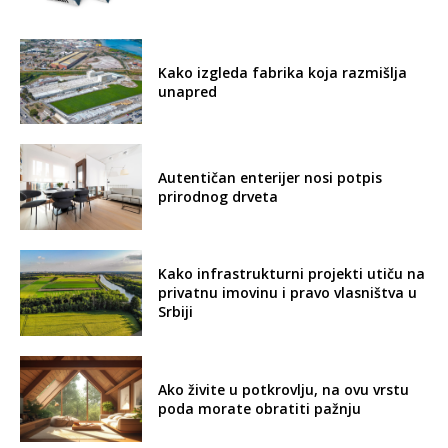
Kako izgleda fabrika koja razmišlja
unapred
Autentičan enterijer nosi potpis
prirodnog drveta
Kako infrastrukturni projekti utiču na
privatnu imovinu i pravo vlasništva u
Srbiji
Ako živite u potkrovlju, na ovu vrstu
poda morate obratiti pažnju