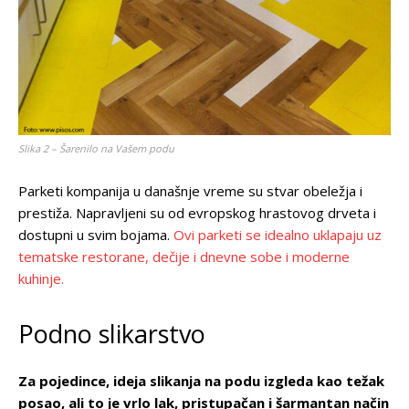
Slika 2 – Šarenilo na Vašem podu
Parketi kompanija u današnje vreme su stvar obeležja i
prestiža. Napravljeni su od evropskog hrastovog drveta i
dostupni u svim bojama.
Ovi parketi se idealno uklapaju uz
tematske restorane, dečije i dnevne sobe i moderne
kuhinje.
Podno slikarstvo
Za pojedince, ideja slikanja na podu izgleda kao težak
posao, ali to je vrlo lak, pristupačan i šarmantan način