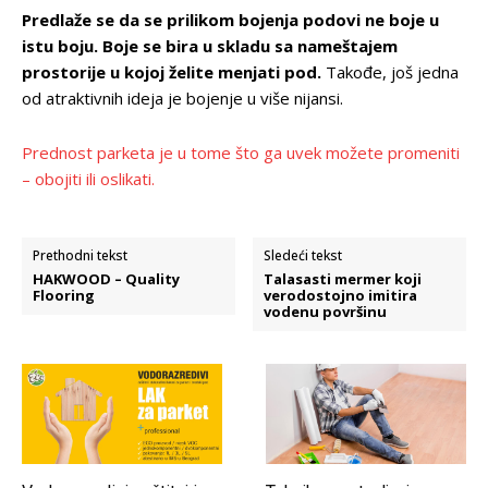
Predlaže se da se prilikom bojenja podovi ne boje u
istu boju. Boje se bira u skladu sa nameštajem
prostorije u kojoj želite menjati pod.
Takođe, još jedna
od atraktivnih ideja je bojenje u više nijansi.
Prednost parketa je u tome što ga uvek možete promeniti
– obojiti ili oslikati.
Prethodni tekst
Sledeći tekst
HAKWOOD – Quality
Talasasti mermer koji
Flooring
verodostojno imitira
vodenu površinu