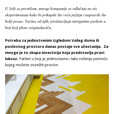
U želji za prestižom, mnoge kompanije se odlučuju na niz
eksperimenata kako bi prikupile što veću pažnju i napravile što
bolji posao. Vaćina od njih, predstavljaju intrigantne parkete u
boji koji plene originalnošću.
Potreba za jedinstvenim izgledom Vašeg doma ili
poslovnog prostora danas postaje sve učestanija. Za
mnoge je to skupa investicija koja predstavlja pravi
luksuz.
Parket u boji je jednostavno i lako rešenje pomoću
kojeg možete osvežiti prostor.