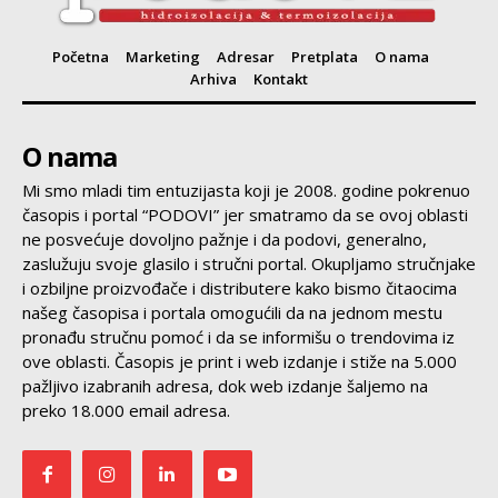
Početna
Marketing
Adresar
Pretplata
O nama
Arhiva
Kontakt
O nama
Mi smo mladi tim entuzijasta koji je 2008. godine pokrenuo
časopis i portal “PODOVI” jer smatramo da se ovoj oblasti
ne posvećuje dovoljno pažnje i da podovi, generalno,
zaslužuju svoje glasilo i stručni portal. Okupljamo stručnjake
i ozbiljne proizvođače i distributere kako bismo čitaocima
našeg časopisa i portala omogućili da na jednom mestu
pronađu stručnu pomoć i da se informišu o trendovima iz
ove oblasti. Časopis je print i web izdanje i stiže na 5.000
pažljivo izabranih adresa, dok web izdanje šaljemo na
preko 18.000 email adresa.