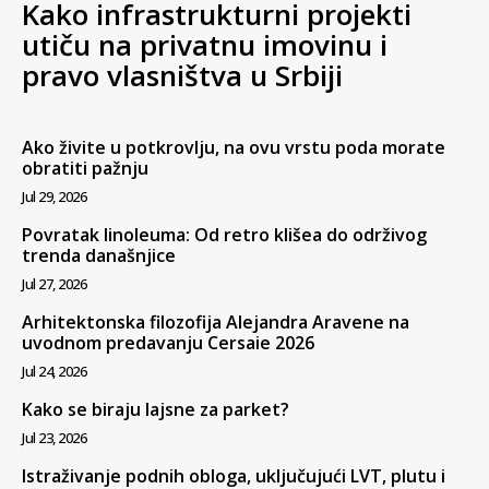
Kako infrastrukturni projekti
utiču na privatnu imovinu i
pravo vlasništva u Srbiji
Ako živite u potkrovlju, na ovu vrstu poda morate
obratiti pažnju
Jul 29, 2026
Povratak linoleuma: Od retro klišea do održivog
trenda današnjice
Jul 27, 2026
Arhitektonska filozofija Alejandra Aravene na
uvodnom predavanju Cersaie 2026
Jul 24, 2026
Kako se biraju lajsne za parket?
Jul 23, 2026
Istraživanje podnih obloga, uključujući LVT, plutu i