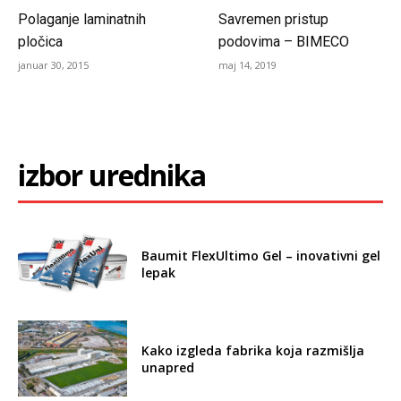
Polaganje laminatnih
Savremen pristup
pločica
podovima – BIMECO
januar 30, 2015
maj 14, 2019
izbor urednika
Baumit FlexUltimo Gel – inovativni gel
lepak
Kako izgleda fabrika koja razmišlja
unapred