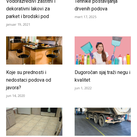
Vodorazredivi zaštitni i
Tehnike postavljanja
dekorativni lakovi za
drvenih podova
parket i brodski pod
mart 17, 2025
januar 19, 2021
Koje su prednosti i
Dugoročan sjaj traži negu i
nedostaci podova od
kvalitet
javora?
jun 1, 2022
jun 14, 2020