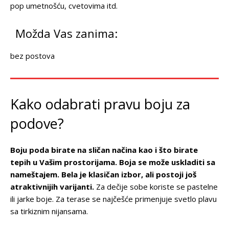
pop umetnošću, cvetovima itd.
Možda Vas zanima:
bez postova
Kako odabrati pravu boju za
podove?
Boju poda birate na sličan načina kao i što birate
tepih u Vašim prostorijama. Boja se može uskladiti sa
nameštajem. Bela je klasičan izbor, ali postoji još
atraktivnijih varijanti.
Za dečije sobe koriste se pastelne
ili jarke boje. Za terase se najčešće primenjuje svetlo plavu
sa tirkiznim nijansama.