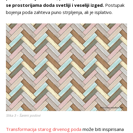
se prostorijama doda svetliji i veseliji izged.
Postupak
bojenja poda zahteva puno strpljenja, ali je isplativo.
Slika 3 – Šareni podovi
Transformacija starog drvenog poda
može biti inspirisana