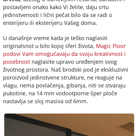
postavljeni onako kako Vi želite, daju crtu
jedinstvenosti i lični pečat bilo da se radi o
enterijeru ili eksterijeru Vašeg doma.
U današnje vreme kada je teško naglasiti
originalsnot u bilo kojoj sferi života,
Magic Floor
podovi Vam omogućavaju da svoju kreativnost i
posebnost
naglasite upravo uređenjem svog
životnog prostora. Naš brodski pod je ekskluzivni
poroizvod jedinstvene strukture, ne reaguje na
vlagu, nema povlačenja, gibanja, niti se stvaraju
pukotine, na 14 mm vodootporne šper ploče
nastavlja se sloj masiva od 6mm.