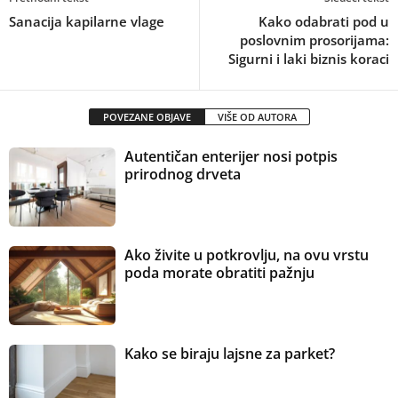
Sanacija kapilarne vlage
Kako odabrati pod u
poslovnim prosorijama:
Sigurni i laki biznis koraci
POVEZANE OBJAVE
VIŠE OD AUTORA
Autentičan enterijer nosi potpis
prirodnog drveta
Ako živite u potkrovlju, na ovu vrstu
poda morate obratiti pažnju
Kako se biraju lajsne za parket?