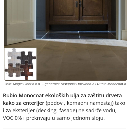
foto: Magic Floor d.o.o. – generalni zastupnik Hakwood-a i Rubio Monocoat-a
Rubio Monocoat ekoloških ulja za zaštitu drveta
kako za enterijer
(podovi, komadni namestaj) tako
i za eksterijer (decking, fasade) ne sadrže vodu,
VOC 0% i prekrivaju u samo jednom sloju.