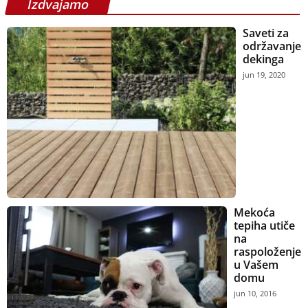
Izdvajamo
Saveti za
održavanje
dekinga
jun 19, 2020
Mekoća
tepiha utiče
na
raspoloženje
u Vašem
domu
jun 10, 2016