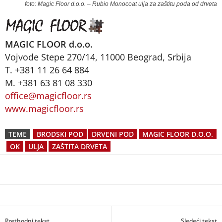
foto: Magic Floor d.o.o. – Rubio Monocoat ulja za zaštitu poda od drveta
MAGIC FLOOR d.o.o.
Vojvode Stepe 270/14, 11000 Beograd, Srbija
T. +381 11 26 64 884
M. +381 63 81 08 330
office@magicfloor.rs
www.magicfloor.rs
TEME
BRODSKI POD
DRVENI POD
MAGIC FLOOR D.O.O.
OK
ULJA
ZAŠTITA DRVETA
Prethodni tekst
Sledeći tekst