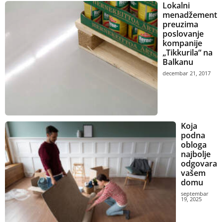
Lokalni
menadžement
preuzima
poslovanje
kompanije
„Tikkurila“ na
Balkanu
decembar 21, 2017
Koja
podna
obloga
najbolje
odgovara
vašem
domu
septembar
19, 2025