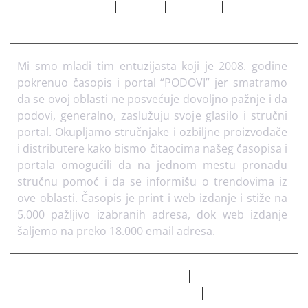
Početna
Marketing
Adresar
Pretplata
O
nama
Arhiva
Kontakt
Mi smo mladi tim entuzijasta koji je 2008. godine
pokrenuo časopis i portal “PODOVI” jer smatramo
da se ovoj oblasti ne posvećuje dovoljno pažnje i da
podovi, generalno, zaslužuju svoje glasilo i stručni
portal. Okupljamo stručnjake i ozbiljne proizvođače
i distributere kako bismo čitaocima našeg časopisa i
portala omogućili da na jednom mestu pronađu
stručnu pomoć i da se informišu o trendovima iz
ove oblasti. Časopis je print i web izdanje i stiže na