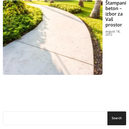
Štampani
beton –
izbor za
Vaš
prostor
avgust 18,
2012