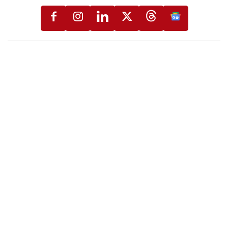
5.000 pažljivo izabranih adresa, dok web izdanje
šaljemo na preko 18.000 email adresa.
Izdvojeno
Flooring Magazine
Uslovi korišćenja i
politika privatnosti