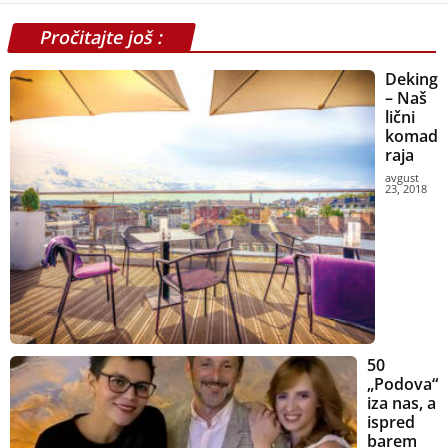
Pročitajte još :
Deking
– Naš
lični
komad
raja
avgust
23, 2018
50
„Podova“
iza nas, a
ispred
barem