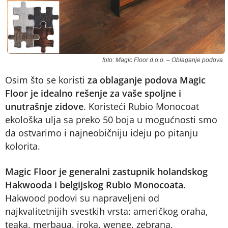
foto: Magic Floor d.o.o. – Oblaganje podova
Osim što se koristi
za
oblaganje podova Magic
Floor je idealno rešenje za vaše spoljne i
unutrašnje zidove
. Koristeći Rubio Monocoat
ekološka ulja sa preko 50 boja u mogućnosti smo
da ostvarimo i najneobičniju ideju po pitanju
kolorita.
Magic Floor je generalni zastupnik holandskog
Hakwooda i belgijskog Rubio Monocoata
.
Hakwood podovi su napraveljeni od
najkvalitetnijih svestkih vrsta: američkog oraha,
teaka, merbaua, iroka, wenge, zebrana,