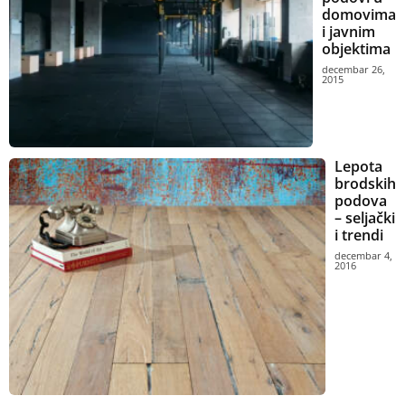
domovima
i javnim
objektima
decembar 26,
2015
Lepota
brodskih
podova
– seljački
i trendi
decembar 4,
2016