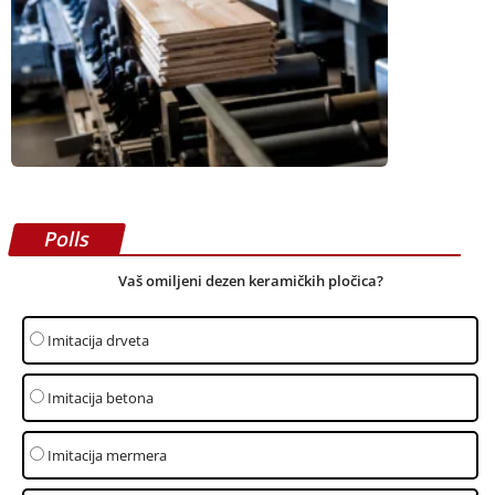
Polls
Vaš omiljeni dezen keramičkih pločica?
Imitacija drveta
Imitacija betona
Imitacija mermera