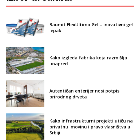
Baumit FlexUltimo Gel – inovativni gel
lepak
Kako izgleda fabrika koja razmišlja
unapred
Autentičan enterijer nosi potpis
prirodnog drveta
Kako infrastrukturni projekti utiču na
privatnu imovinu i pravo vlasništva u
Srbiji