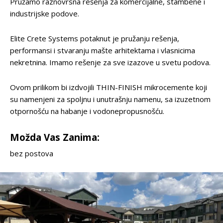
Pružamo raznovrsna rešenja za komercijalne, stambene i
industrijske podove.
Elite Crete Systems potaknut je pružanju rešenja,
performansi i stvaranju mašte arhitektama i vlasnicima
nekretnina. Imamo rešenje za sve izazove u svetu podova.
Ovom prilikom bi izdvojili THIN-FINISH mikrocemente koji
su namenjeni za spoljnu i unutrašnju namenu, sa izuzetnom
otpornošću na habanje i vodonepropusnošću.
Možda Vas Zanima:
bez postova