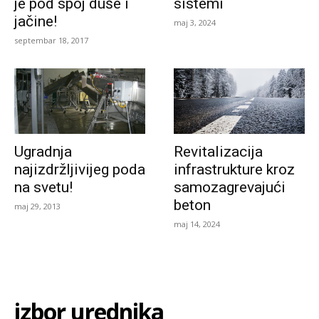
je pod spoj duše i
sistemi
jačine!
maj 3, 2024
septembar 18, 2017
Ugradnja
Revitalizacija
najizdržljivijeg poda
infrastrukture kroz
na svetu!
samozagrevajući
beton
maj 29, 2013
maj 14, 2024
izbor urednika