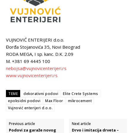
VUJNOVIĆ ENTERIJERI d.o.o.
Đorđa Stojanovića 35, Novi Beograd
RODA MEGA, I sp. kanc. D.K. 2.09
M. +381 69 4445 100
nebojsa@vujnovicenterijeri.rs
www.vujnovicenterijeri.rs
TEME
dekorativni podovi
Elite Crete Systems
epoksidni podovi
Max Floor
mikrocement
Vujnović enterijeri d.o.o.
Previous article
Next article
Podovi za garaže novog
Drvo i imitacija drveta –