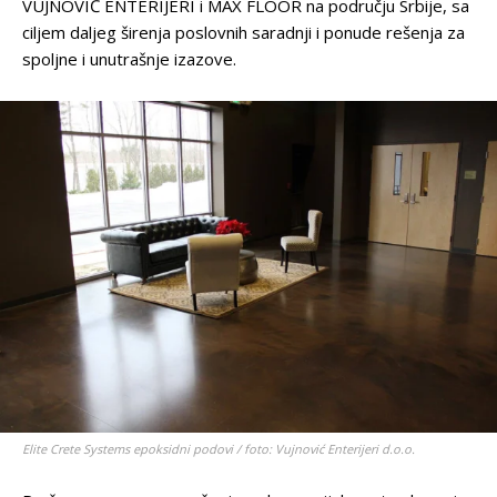
VUJNOVIĆ ENTERIJERI i MAX FLOOR na području Srbije, sa
ciljem daljeg širenja poslovnih saradnji i ponude rešenja za
spoljne i unutrašnje izazove.
Elite Crete Systems epoksidni podovi / foto: Vujnović Enterijeri d.o.o.