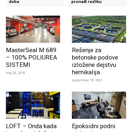
doba
pronađi razliku
MasterSeal M 689
Rešenje za
– 100% POLIUREA
betonske podove
SISTEMI
izložene dejstvu
hemikalija
maj 28, 2018
septembar 10, 2021
LOFT – Onda kada
Epoksidni podni