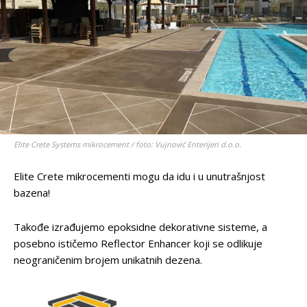
Elite Crete Systems mikrocement / foto: Vujnović Enterijeri d.o.o.
Elite Crete mikrocementi mogu da idu i u unutrašnjost
bazena!
Takođe izrađujemo epoksidne dekorativne sisteme, a
posebno ističemo Reflector Enhancer koji se odlikuje
neograničenim brojem unikatnih dezena.