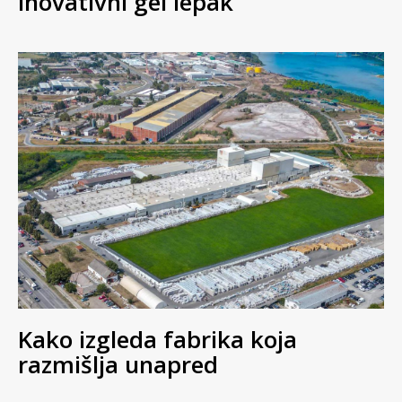
inovativni gel lepak
Kako izgleda fabrika koja
razmišlja unapred