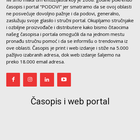
časopis i portal “PODOVI” jer smatramo da se ovoj oblasti
ne posvećuje dovoljno pažnje i da podovi, generalno,
zaslužuju svoje glasilo i stručni portal. Okupljamo stručnjake
i ozbiljne proizvođače i distributere kako bismo čitaocima
našeg časopisa i portala omogućili da na jednom mestu
pronađu stručnu pomoć i da se informišu o trendovima iz
ove oblasti. Časopis je print i web izdanje i stiže na 5.000
pažljivo izabranih adresa, dok web izdanje šaljemo na
preko 18.000 email adresa.
Časopis i web portal