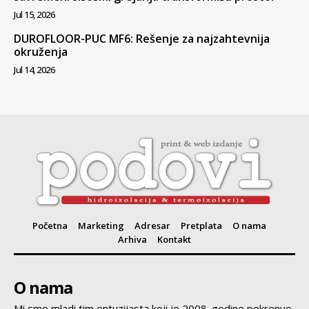
Jul 15, 2026
DUROFLOOR-PUC MF6: Rešenje za najzahtevnija
okruženja
Jul 14, 2026
Početna
Marketing
Adresar
Pretplata
O nama
Arhiva
Kontakt
O nama
Mi smo mladi tim entuzijasta koji je 2008. godine pokrenuo