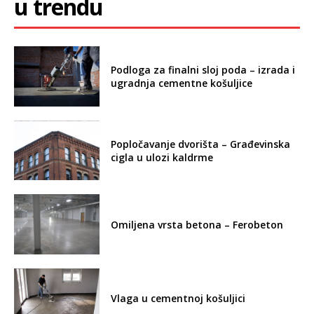
u trendu
Podloga za finalni sloj poda – izrada i
ugradnja cementne košuljice
Popločavanje dvorišta – Građevinska
cigla u ulozi kaldrme
Omiljena vrsta betona – Ferobeton
Vlaga u cementnoj košuljici