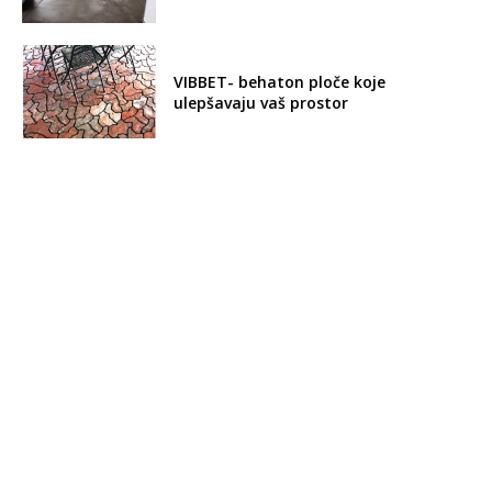
VIBBET- behaton ploče koje
ulepšavaju vaš prostor