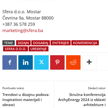
Sfera d.o.o. Mostar
Čevrina 9a, Mostar 88000
+387 36 578 259
marketing@sfera.ba
TEME
DIZAJN
DOGAĐAJ
ENTERIJER
KONFERENCIJA
SFERA D.O.O.
UREĐENJE
Prethodni tekst
Sledeći tekst
Trendovi u dizajnu podova:
Stručna konferencija
Inspirativni materijali i
ArchyEnergy 2024 iz oblasti
obrasci
arhitekture i