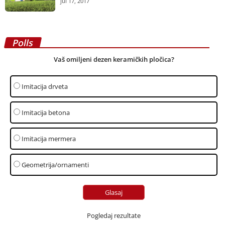
jul 17, 2017
Polls
Vaš omiljeni dezen keramičkih pločica?
Imitacija drveta
Imitacija betona
Imitacija mermera
Geometrija/ornamenti
Pogledaj rezultate