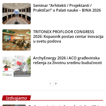
Seminar “Arhitekti / Projektanti /
Praktičari” u Palati nauke – BINA 2026
TRITONEX PROFLOOR CONGRESS
2026: Kopaonik postao centar inovacija
u svetu podova
ArchyEnergy 2026 i ACO građevinska
rešenja za životnu sredinu budućnosti
Izdvajamo