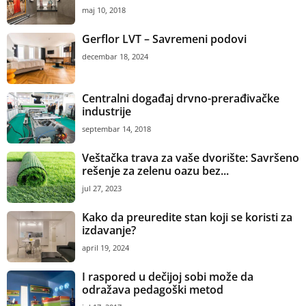
maj 10, 2018
Gerflor LVT – Savremeni podovi
decembar 18, 2024
Centralni događaj drvno-prerađivačke
industrije
septembar 14, 2018
Veštačka trava za vaše dvorište: Savršeno
rešenje za zelenu oazu bez...
jul 27, 2023
Kako da preuredite stan koji se koristi za
izdavanje?
april 19, 2024
I raspored u dečijoj sobi može da
odražava pedagoški metod