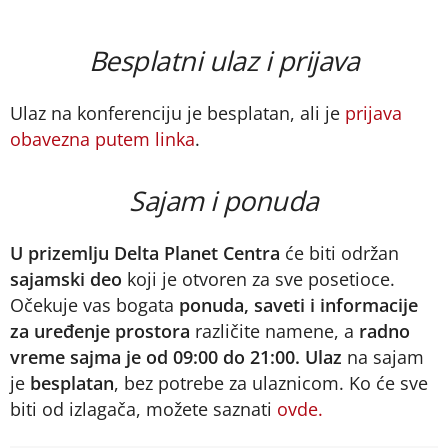
Besplatni ulaz i prijava
Ulaz na konferenciju je besplatan, ali je
prijava
obavezna putem linka
.
Sajam i ponuda
U prizemlju Delta Planet Centra
će biti održan
sajamski deo
koji je otvoren za sve posetioce.
Očekuje vas bogata
ponuda, saveti i informacije
za uređenje prostora
različite namene, a
radno
vreme sajma je od 09:00 do 21:00.
Ulaz
na sajam
je
besplatan
, bez potrebe za ulaznicom. Ko će sve
biti od izlagača, možete saznati
ovde.