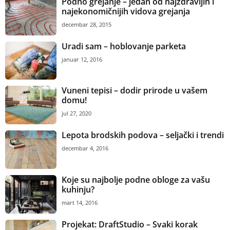
Podno grejanje – jedan od najzdravijih i
najekonomičnijih vidova grejanja
decembar 28, 2015
Uradi sam – hoblovanje parketa
januar 12, 2016
Vuneni tepisi – dodir prirode u vašem
domu!
jul 27, 2020
Lepota brodskih podova – seljački i trendi
decembar 4, 2016
Koje su najbolje podne obloge za vašu
kuhinju?
mart 14, 2016
Projekat: DraftStudio – Svaki korak