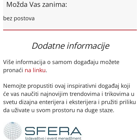
Možda Vas zanima:
bez postova
Dodatne informacije
Više informacija o samom događaju možete
pronaći
na linku
.
Nemojte propustiti ovaj inspirativni događaj koji
će vas naučiti najnovijim trendovima i trikovima u
svetu dizajna enterijera i eksterijera i pružiti priliku
da uživate u svom prostoru na duge staze.