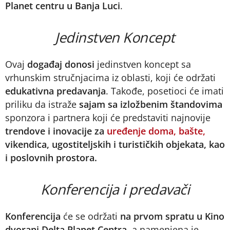
Planet centru u Banja Luci
.
Jedinstven Koncept
Ovaj
događaj donosi
jedinstven koncept sa
vrhunskim stručnjacima iz oblasti, koji će održati
edukativna predavanja
. Takođe, posetioci će imati
priliku da istraže
sajam sa izložbenim štandovima
sponzora i partnera koji će predstaviti najnovije
trendove i inovacije za
uređenje doma, bašte,
vikendica, ugostiteljskih i turističkih objekata, kao
i poslovnih prostora.
Konferencija i predavači
Konferencija
će se održati
na prvom spratu u Kino
dvorani Delta Planet Centra
, a namenjena je