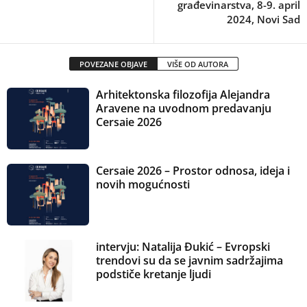
građevinarstva, 8-9. april
2024, Novi Sad
POVEZANE OBJAVE
VIŠE OD AUTORA
Arhitektonska filozofija Alejandra
Aravene na uvodnom predavanju
Cersaie 2026
Cersaie 2026 – Prostor odnosa, ideja i
novih mogućnosti
intervju: Natalija Đukić – Evropski
trendovi su da se javnim sadržajima
podstiče kretanje ljudi