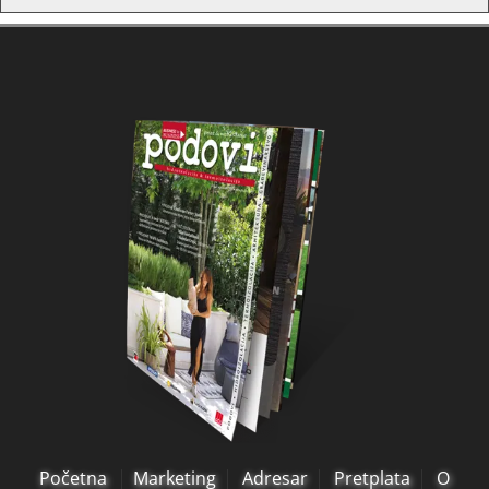
Početna
Marketing
Adresar
Pretplata
O