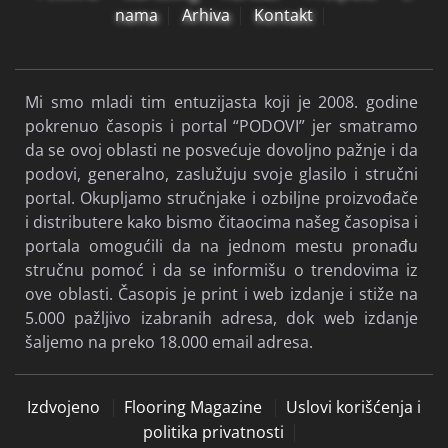
nama
Arhiva
Kontakt
Mi smo mladi tim entuzijasta koji je 2008. godine
pokrenuo časopis i portal “PODOVI” jer smatramo
da se ovoj oblasti ne posvećuje dovoljno pažnje i da
podovi, generalno, zaslužuju svoje glasilo i stručni
portal. Okupljamo stručnjake i ozbiljne proizvođače
i distributere kako bismo čitaocima našeg časopisa i
portala omogućili da na jednom mestu pronađu
stručnu pomoć i da se informišu o trendovima iz
ove oblasti. Časopis je print i web izdanje i stiže na
5.000 pažljivo izabranih adresa, dok web izdanje
šaljemo na preko 18.000 email adresa.
Izdvojeno
Flooring Magazine
Uslovi korišćenja i
politika privatnosti