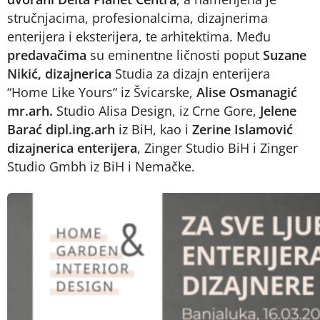
stručnjacima, profesionalcima, dizajnerima
enterijera i eksterijera, te arhitektima. Među
predavačima
su eminentne ličnosti poput
Suzane
Nikić, dizajnerica
Studia za dizajn enterijera
“Home Like Yours“ iz Švicarske,
Alise Osmanagić
mr.arh.
Studio Alisa Design, iz Crne Gore,
Jelene
Barać dipl.ing.arh
iz BiH, kao i
Zerine Islamović
dizajnerica enterijera
, Zinger Studio BiH i Zinger
Studio Gmbh iz BiH i Nemačke.