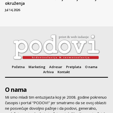
okruženja
Jul 14, 2026
Početna
Marketing
Adresar
Pretplata
O nama
Arhiva
Kontakt
O nama
Mi smo mladi tim entuzijasta koji je 2008. godine pokrenuo
časopis i portal “PODOVI” jer smatramo da se ovoj oblasti
ne posvećuje dovoljno pažnje i da podovi, generalno,