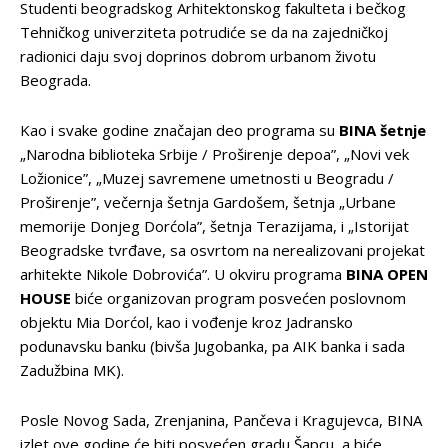
Studenti beogradskog Arhitektonskog fakulteta i bečkog
Tehničkog univerziteta potrudiće se da na zajedničkoj
radionici daju svoj doprinos dobrom urbanom životu
Beograda.
Kao i svake godine značajan deo programa su
BINA šetnje
„Narodna biblioteka Srbije / Proširenje depoa”, „Novi vek
Ložionice”, „Muzej savremene umetnosti u Beogradu /
Proširenje”, večernja šetnja Gardošem, šetnja „Urbane
memorije Donjeg Dorćola”, šetnja Terazijama, i „Istorijat
Beogradske tvrđave, sa osvrtom na nerealizovani projekat
arhitekte Nikole Dobrovića”. U okviru programa
BINA OPEN
HOUSE
biće organizovan program posvećen poslovnom
objektu Mia Dorćol, kao i vođenje kroz Jadransko
podunavsku banku (bivša Jugobanka, pa AIK banka i sada
Zadužbina MK).
Posle Novog Sada, Zrenjanina, Pančeva i Kragujevca, BINA
izlet ove godine će biti posvećen gradu Šapcu, a biće