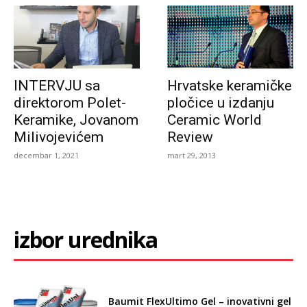
INTERVJU sa
Hrvatske keramičke
direktorom Polet-
pločice u izdanju
Keramike, Jovanom
Ceramic World
Milivojevićem
Review
decembar 1, 2021
mart 29, 2013
izbor urednika
Baumit FlexUltimo Gel – inovativni gel