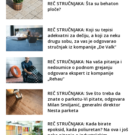
REČ STRUČNJAKA: Šta su behaton
ploče?
REČ STRUČNJAKA: Koji su tepisi
adekvatni za dečiju, a koji za neku
drugu sobu, za vas je odgovarao
stručnjak iz kompanije „De Valk“
REČ STRUČNJAKA: Na vaša pitanja i
nedoumice o podnom grejanju
odgovara ekspert iz kompanije
„Rehau“
REČ STRUČNJAKA: Sve što treba da
znate o parketu-Vi pitate, odgovara
Milan Smiljanić, generalni direktor
Nesta parketa
REČ STRUČNJAKA: Kada birate
epoksid, kada poliuretan? Na ova i još