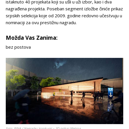
istaknuto 40 projekata koji su ušli u uži izbor, kao i dva
nagrađena projekta. Poseban segment izložbe činiće prikaz
srpskih selekcija koje od 2009. godine redovno učestvuju u
nominaciji za ovu prestižnu nagradu.
Možda Vas Zanima:
bez postova
foto: BINA / Nagrade i konkursi – 3D prikaz Metroa