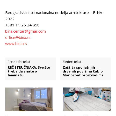
Beogradska internacionalna nedelja arhitekture – BINA
2022
+381 11 26 24 858
bina.centar@gmail.com
office@bina.rs
www.bina.rs
Prethodni tekst
Sledeći tekst
REČ STRUČNJAKA: Sve što
Zaštita spoljašnjih
treba da znate o
drvenih površina Rubio
laminatu
Monocoat proizvodima