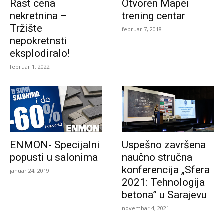
Rast cena
Otvoren Mapei
nekretnina –
trening centar
Tržište
februar 7, 2018
nepokretnsti
eksplodiralo!
februar 1, 2022
ENMON- Specijalni
Uspešno završena
popusti u salonima
naučno stručna
konferencija „Sfera
januar 24, 2019
2021: Tehnologija
betona” u Sarajevu
novembar 4, 2021