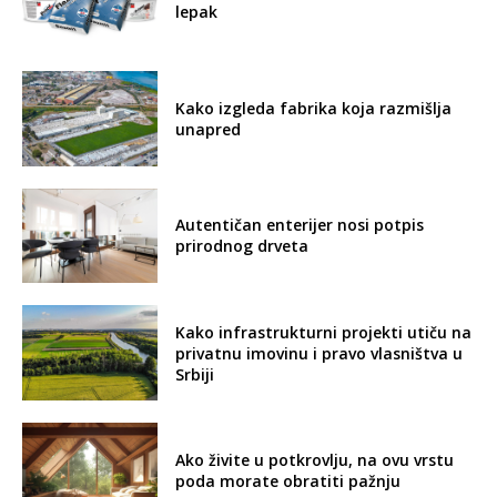
lepak
Kako izgleda fabrika koja razmišlja
unapred
Autentičan enterijer nosi potpis
prirodnog drveta
Kako infrastrukturni projekti utiču na
privatnu imovinu i pravo vlasništva u
Srbiji
Ako živite u potkrovlju, na ovu vrstu
poda morate obratiti pažnju