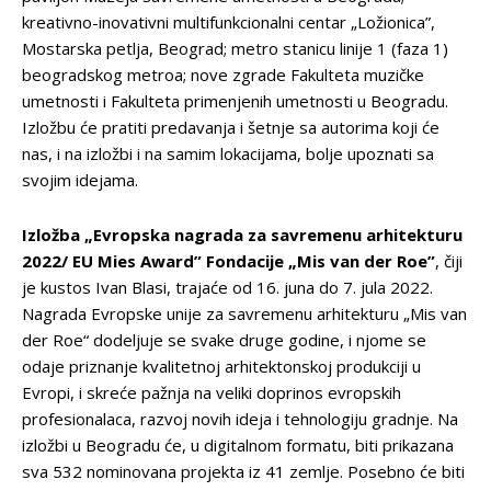
kreativno-inovativni multifunkcionalni centar „Ložionica”,
Mostarska petlja, Beograd; metro stanicu linije 1 (faza 1)
beogradskog metroa; nove zgrade Fakulteta muzičke
umetnosti i Fakulteta primenjenih umetnosti u Beogradu.
Izložbu će pratiti predavanja i šetnje sa autorima koji će
nas, i na izložbi i na samim lokacijama, bolje upoznati sa
svojim idejama.
Izložba „Evropska nagrada za savremenu arhitekturu
2022/ EU Mies Award” Fondacije „Mis van der Roe”
, čiji
je kustos Ivan Blasi, trajaće od 16. juna do 7. jula 2022.
Nagrada Evropske unije za savremenu arhitekturu „Mis van
der Roe“ dodeljuje se svake druge godine, i njome se
odaje priznanje kvalitetnoj arhitektonskoj produkciji u
Evropi, i skreće pažnja na veliki doprinos evropskih
profesionalaca, razvoj novih ideja i tehnologiju gradnje. Na
izložbi u Beogradu će, u digitalnom formatu, biti prikazana
sva 532 nominovana projekta iz 41 zemlje. Posebno će biti