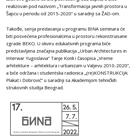
realizovan pod nazivom „Transformacija javnih prostora u
Šapcu u periodu od 2015-2020” u saradnji sa ŽAD-om.
Takođe, serija predavanja u programu BINA seminara će
biti posvećena profesionalcima u prostoru rekonstruisane
zgrade BEKO. U okviru edukativnih programa biće
predstavljena značajna publikacija „Urban Architectures in
Interwar Yugoslavia” Tanje Konli i časopisa „Vreme
arhitekture – arhitektura i urbanizam u Valjevu 2010-2020”,
a biće održana i studentska radionica „(re)KONSTRUKCIJA:
Plakat i Dobrović” u saradnji sa Akademijom tehničkih
strukovnih studija Beograd.