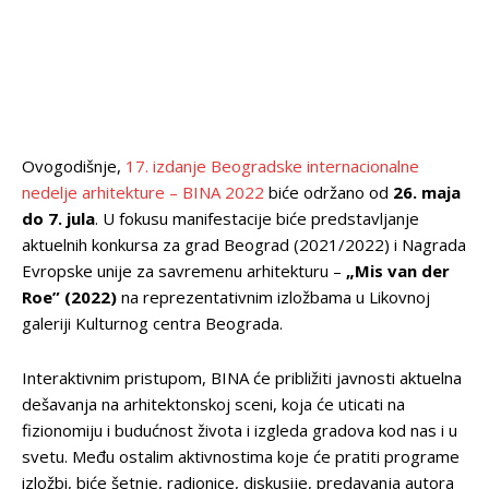
Ovogodišnje,
17. izdanje Beogradske internacionalne
nedelje arhitekture – BINA 2022
biće održano od
26. maja
do 7. jula
. U fokusu manifestacije biće predstavljanje
aktuelnih konkursa za grad Beograd (2021/2022) i Nagrada
Evropske unije za savremenu arhitekturu –
„Mis van der
Roe” (2022)
na reprezentativnim izložbama u Likovnoj
galeriji Kulturnog centra Beograda.
Interaktivnim pristupom, BINA će približiti javnosti aktuelna
dešavanja na arhitektonskoj sceni, koja će uticati na
fizionomiju i budućnost života i izgleda gradova kod nas i u
svetu. Među ostalim aktivnostima koje će pratiti programe
izložbi, biće šetnje, radionice, diskusije, predavanja autora