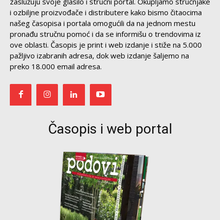
zaslužuju svoje glasilo i stručni portal. Okupljamo stručnjake
i ozbiljne proizvođače i distributere kako bismo čitaocima
našeg časopisa i portala omogućili da na jednom mestu
pronađu stručnu pomoć i da se informišu o trendovima iz
ove oblasti. Časopis je print i web izdanje i stiže na 5.000
pažljivo izabranih adresa, dok web izdanje šaljemo na
preko 18.000 email adresa.
Časopis i web portal