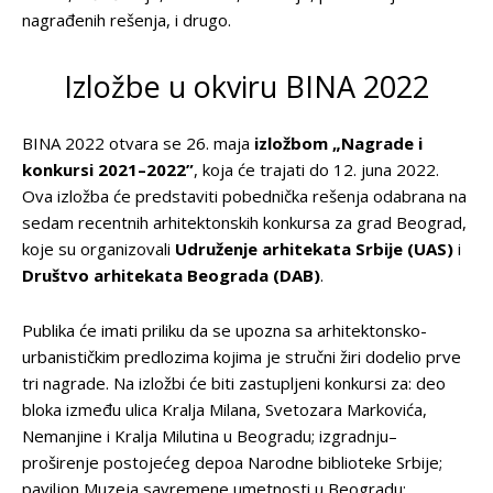
nagrađenih rešenja, i drugo.
Izložbe u okviru BINA 2022
BINA 2022 otvara se 26. maja
izložbom „Nagrade i
konkursi 2021–2022”
, koja će trajati do 12. juna 2022.
Ova izložba će predstaviti pobednička rešenja odabrana na
sedam recentnih arhitektonskih konkursa za grad Beograd,
koje su organizovali
Udruženje arhitekata Srbije (UAS)
i
Društvo arhitekata Beograda (DAB)
.
Publika će imati priliku da se upozna sa arhitektonsko-
urbanističkim predlozima kojima je stručni žiri dodelio prve
tri nagrade. Na izložbi će biti zastupljeni konkursi za: deo
bloka između ulica Kralja Milana, Svetozara Markovića,
Nemanjine i Kralja Milutina u Beogradu; izgradnju–
proširenje postojećeg depoa Narodne biblioteke Srbije;
paviljon Muzeja savremene umetnosti u Beogradu;