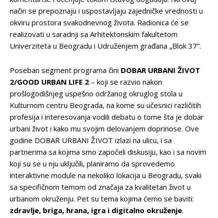
način se prepoznaju i uspostavljaju zajedničke vrednosti u
okviru prostora svakodnevnog života. Radionica će se
realizovati u saradnji sa Arhitektonskim fakultetom
Univerziteta u Beogradu i Udruženjem građana „Blok 37”.
Poseban segment programa čini
DOBAR URBANI ŽIVOT
2/GOOD URBAN LIFE 2
– koji se razvio nakon
prošlogodišnjeg uspešno održanog okruglog stola u
Kulturnom centru Beograda, na kome su učesnici različitih
profesija i interesovanja vodili debatu o tome šta je dobar
urbani život i kako mu svojim delovanjem doprinose. Ove
godine DOBAR URBANI ŽIVOT izlazi na ulicu, i sa
partnerima sa kojima smo započeli diskusiju, kao i sa novim
koji su se u nju uključili, planiramo da sprovedemo
interaktivne module na nekoliko lokacija u Beogradu, svaki
sa specifičnom temom od značaja za kvalitetan život u
urbanom okruženju. Pet su tema kojima ćemo se baviti:
zdravlje, briga, hrana, igra i digitalno okruženje
.