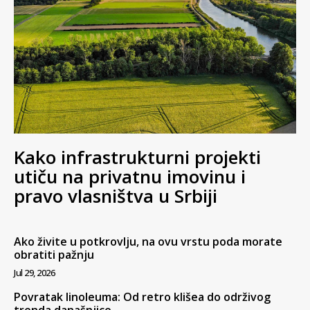
Kako infrastrukturni projekti
utiču na privatnu imovinu i
pravo vlasništva u Srbiji
Ako živite u potkrovlju, na ovu vrstu poda morate
obratiti pažnju
Jul 29, 2026
Povratak linoleuma: Od retro klišea do održivog
trenda današnjice