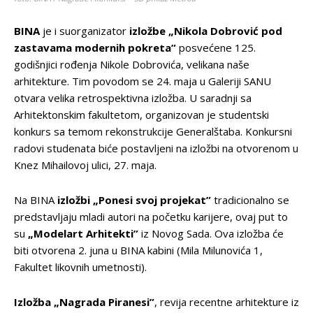
BINA
je i suorganizator
izložbe „Nikola Dobrović pod
zastavama modernih pokreta”
posvećene 125.
godišnjici rođenja Nikole Dobrovića, velikana naše
arhitekture. Tim povodom se 24. maja u Galeriji SANU
otvara velika retrospektivna izložba. U saradnji sa
Arhitektonskim fakultetom, organizovan je studentski
konkurs sa temom rekonstrukcije Generalštaba. Konkursni
radovi studenata biće postavljeni na izložbi na otvorenom u
Knez Mihailovoj ulici, 27. maja.
Na BINA
izložbi „Ponesi svoj projekat”
tradicionalno se
predstavljaju mladi autori na početku karijere, ovaj put to
su
„Modelart Arhitekti”
iz Novog Sada. Ova izložba će
biti otvorena 2. juna u BINA kabini (Mila Milunovića 1,
Fakultet likovnih umetnosti).
Izložba „Nagrada Piranesi”
, revija recentne arhitekture iz