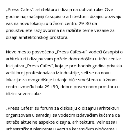
„Press Cafes“: arhitektura i dizajn na dohvat ruke. Ove
godine najznačajniji časopisi o arhitekturi i dizajnu pozivaju
vas na novu lokaciju u tržnom centru 29-30 da
prisustvujete razgovorima na različite teme vezane za
dizajn arhitektonskog prostora.
Novo mesto posvećeno „Press Cafes-u“: vodeći časopisi o
arhitekturi i dizajnu vam požele dobrodošlicu u tržni centar.
Inicijativa „Press Cafes”, koja je prethodnih godina privukla
veliki broj profesionalaca iz industrije, seli se na novu
lokaciju: za ovogodišnje izdanje biće smeštena u tržnom
centru između hala 29 i 30, dobro posećenom prostoru u
blizini severni ulaz.
„Press Cafes“ su forumi za diskusiju o dizajnu i arhitekturi
organizovani u saradnji sa vodećim izdavačkim kućama da
istraže aktuelne aspekte dizajna, arhitekture, vellnessa i
urbanističkog planiranja u vezi sa keramičkim pločicama i