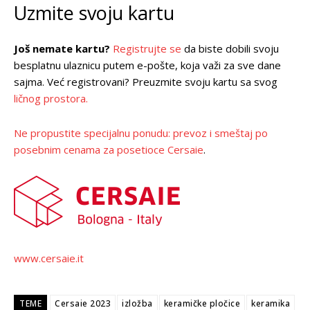
Uzmite svoju kartu
Još nemate kartu?
Registrujte se
da biste dobili svoju
besplatnu ulaznicu putem e-pošte, koja važi za sve dane
sajma. Već registrovani? Preuzmite svoju kartu sa svog
ličnog prostora.
Ne propustite specijalnu ponudu: prevoz i smeštaj po
posebnim cenama za posetioce Cersaie
.
www.cersaie.it
TEME
Cersaie 2023
izložba
keramičke pločice
keramika