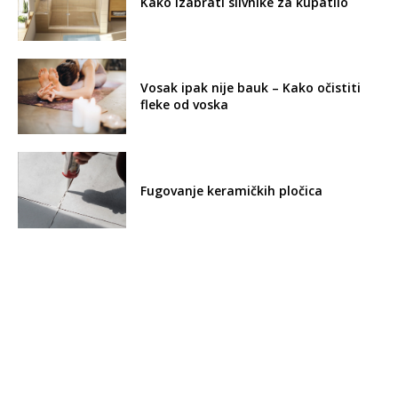
Kako izabrati slivnike za kupatilo
Vosak ipak nije bauk – Kako očistiti
fleke od voska
Fugovanje keramičkih pločica