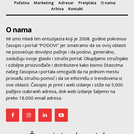
Početna
Marketing
Adresar
Pretplata
O nama
Arhiva
Kontakt
O nama
Mi smo mladi tim entuzijasta koji je 2008. godine pokrenuo
časopis i portal “PODOVI” jer smatramo da se ovoj oblasti
ne posvećuje dovoljno pažnje i da podovi, generalno,
zaslužuju svoje glasilo i stručni portal. Okupljamo stručnjake
i ozbiljne proizvođače i distributere kako bismo čitaocima
našeg časopisa i portala omogućili da na jednom mestu
pronađu stručnu pomoć i da se informišu o trendovima iz
ove oblasti. Časopis je print i web izdanje i stiže na 5.000
pažljivo izabranih adresa, dok web izdanje šaljemo na
preko 18.000 email adresa.