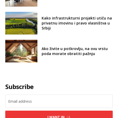
Kako infrastrukturni projekti utiču na
privatnu imovinu i pravo vlasništva u
Srbiji
Ako živite u potkrovlju, na ovu vrstu
poda morate obratiti pažnju
Subscribe
I WANT IN