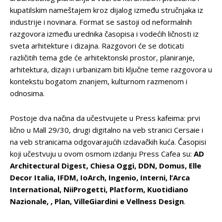
kupatilskim nameštajem kroz dijalog između stručnjaka iz
industrije i novinara. Format se sastoji od neformalnih
razgovora između urednika časopisa i vodećih ličnosti iz
sveta arhitekture i dizajna. Razgovori će se doticati
različitih tema gde će arhitektonski prostor, planiranje,
arhitektura, dizajn i urbanizam biti ključne teme razgovora u
kontekstu bogatom znanjem, kulturnom razmenom i
odnosima.
Postoje dva načina da učestvujete u Press kafeima: prvi
lično u Mall 29/30, drugi digitalno na veb stranici Cersaie i
na veb stranicama odgovarajućih izdavačkih kuća. Časopisi
koji učestvuju u ovom osmom izdanju Press Cafea su:
AD
Architectural Digest, Chiesa Oggi, DDN, Domus, Elle
Decor Italia, IFDM, IoArch, Ingenio, Interni, l’Arca
International, NiiProgetti, Platform, Kuotidiano
Nazionale, , Plan, VilleGiardini e Vellness Design
.