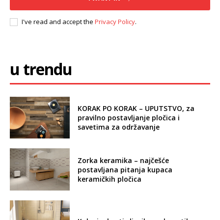
I've read and accept the
Privacy Policy
.
u trendu
KORAK PO KORAK – UPUTSTVO, za
pravilno postavljanje pločica i
savetima za održavanje
Zorka keramika – najčešće
postavljana pitanja kupaca
keramičkih pločica