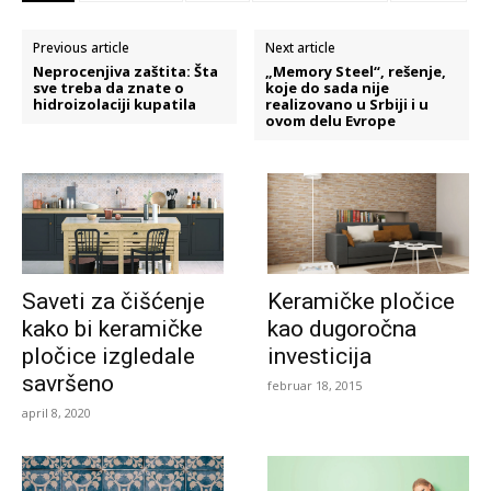
Previous article
Next article
Neprocenjiva zaštita: Šta
„Memory Steel“, rešenje,
sve treba da znate o
koje do sada nije
hidroizolaciji kupatila
realizovano u Srbiji i u
ovom delu Evrope
Saveti za čišćenje
Keramičke pločice
kako bi keramičke
kao dugoročna
pločice izgledale
investicija
savršeno
februar 18, 2015
april 8, 2020