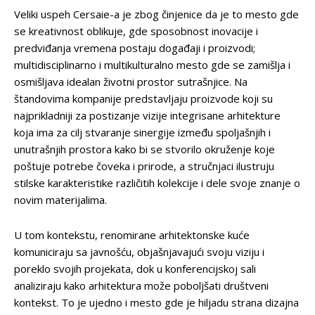
Veliki uspeh Cersaie-a je zbog činjenice da je to mesto gde
se kreativnost oblikuje, gde sposobnost inovacije i
predviđanja vremena postaju događaji i proizvodi;
multidisciplinarno i multikulturalno mesto gde se zamišlja i
osmišljava idealan životni prostor sutrašnjice. Na
štandovima kompanije predstavljaju proizvode koji su
najprikladniji za postizanje vizije integrisane arhitekture
koja ima za cilj stvaranje sinergije između spoljašnjih i
unutrašnjih prostora kako bi se stvorilo okruženje koje
poštuje potrebe čoveka i prirode, a stručnjaci ilustruju
stilske karakteristike različitih kolekcije i dele svoje znanje o
novim materijalima.
U tom kontekstu, renomirane arhitektonske kuće
komuniciraju sa javnošću, objašnjavajući svoju viziju i
poreklo svojih projekata, dok u konferencijskoj sali
analiziraju kako arhitektura može poboljšati društveni
kontekst. To je ujedno i mesto gde je hiljadu strana dizajna