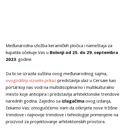
Međunarodna izložba keramičkih pločica i nameštaja za
kupatila očekuje Vas u
Bolonji od 25. do 29. septembra
2023
. godine.
Da bi se izrazila suština ovog međunarodnog sajma,
ovogodišnji vizuelni prikaz
predstavlja ulaz u Cersaie kao
portal koji nas vodi na multidisciplinarno i multikulturalno
mesto koje anticipira i predstavlja arhitektonske trendove
narednih godina. Zajedno sa
izlagačima
ovog izdanja,
čekamo Vas: omogućićemo Vam da otkrijete nove tržišne
trendove i najnovije trendove i tehnologije primenjene na
proizvod za projektovanje arhitektonskih prostora.