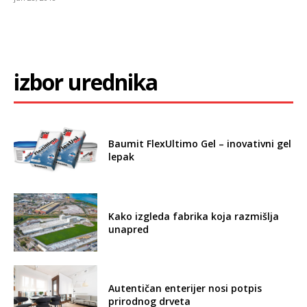
izbor urednika
Baumit FlexUltimo Gel – inovativni gel
lepak
Kako izgleda fabrika koja razmišlja
unapred
Autentičan enterijer nosi potpis
prirodnog drveta