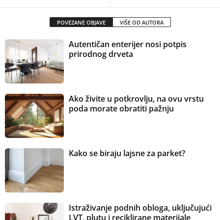
POVEZANE OBJAVE
VIŠE OD AUTORA
Autentičan enterijer nosi potpis
prirodnog drveta
Ako živite u potkrovlju, na ovu vrstu
poda morate obratiti pažnju
Kako se biraju lajsne za parket?
Istraživanje podnih obloga, uključujući
LVT, plutu i reciklirane materijale