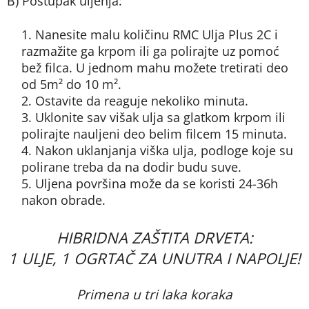
B) Postupak uljenja:
Nanesite malu količinu RMC Ulja Plus 2C i
razmažite ga krpom ili ga polirajte uz pomoć
bež filca. U jednom mahu možete tretirati deo
od 5m² do 10 m².
Ostavite da reaguje nekoliko minuta.
Uklonite sav višak ulja sa glatkom krpom ili
polirajte nauljeni deo belim filcem 15 minuta.
Nakon uklanjanja viška ulja, podloge koje su
polirane treba da na dodir budu suve.
Uljena površina može da se koristi 24-36h
nakon obrade.
HIBRIDNA ZAŠTITA DRVETA:
1 ULJE, 1 OGRTAČ ZA UNUTRA I NAPOLJE!
Primena u tri laka koraka