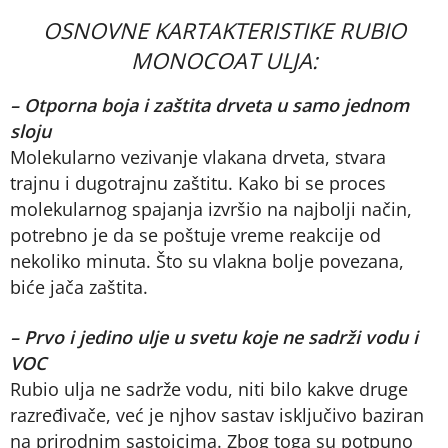
OSNOVNE KARTAKTERISTIKE RUBIO
MONOCOAT ULJA:
– Otporna boja i zaštita drveta u samo jednom
sloju
Molekularno vezivanje vlakana drveta, stvara
trajnu i dugotrajnu zaštitu. Kako bi se proces
molekularnog spajanja izvršio na najbolji način,
potrebno je da se poštuje vreme reakcije od
nekoliko minuta. Što su vlakna bolje povezana,
biće jača zaštita.
– Prvo i jedino ulje u svetu koje ne sadrži vodu i
VOC
Rubio ulja ne sadrže vodu, niti bilo kakve druge
razređivače, već je njhov sastav isključivo baziran
na prirodnim sastojcima. Zbog toga su potpuno