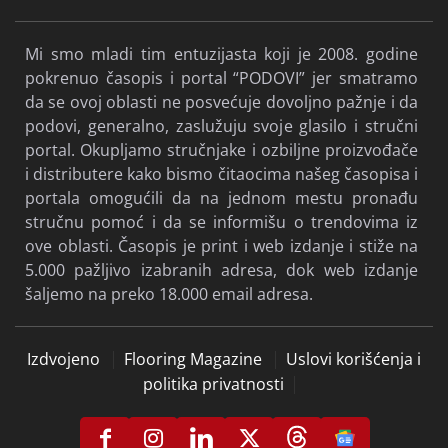
Mi smo mladi tim entuzijasta koji je 2008. godine
pokrenuo časopis i portal “PODOVI” jer smatramo
da se ovoj oblasti ne posvećuje dovoljno pažnje i da
podovi, generalno, zaslužuju svoje glasilo i stručni
portal. Okupljamo stručnjake i ozbiljne proizvođače
i distributere kako bismo čitaocima našeg časopisa i
portala omogućili da na jednom mestu pronađu
stručnu pomoć i da se informišu o trendovima iz
ove oblasti. Časopis je print i web izdanje i stiže na
5.000 pažljivo izabranih adresa, dok web izdanje
šaljemo na preko 18.000 email adresa.
Izdvojeno
Flooring Magazine
Uslovi korišćenja i
politika privatnosti