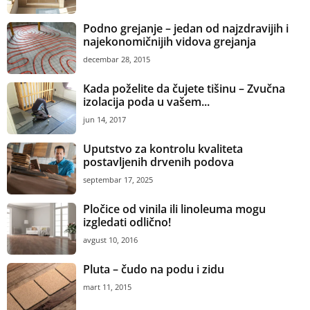
Podno grejanje – jedan od najzdravijih i
najekonomičnijih vidova grejanja
decembar 28, 2015
Kada poželite da čujete tišinu – Zvučna
izolacija poda u vašem...
jun 14, 2017
Uputstvo za kontrolu kvaliteta
postavljenih drvenih podova
septembar 17, 2025
Pločice od vinila ili linoleuma mogu
izgledati odlično!
avgust 10, 2016
Pluta – čudo na podu i zidu
mart 11, 2015