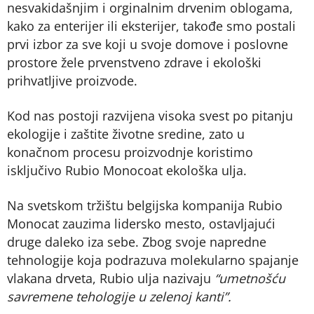
nesvakidašnjim i orginalnim drvenim oblogama,
kako za enterijer ili eksterijer, takođe smo postali
prvi izbor za sve koji u svoje domove i poslovne
prostore žele prvenstveno zdrave i ekološki
prihvatljive proizvode.
Kod nas postoji razvijena visoka svest po pitanju
ekologije i zaštite životne sredine, zato u
konačnom procesu proizvodnje koristimo
isključivo Rubio Monocoat ekološka ulja.
Na svetskom tržištu belgijska kompanija Rubio
Monocat zauzima lidersko mesto, ostavljajući
druge daleko iza sebe. Zbog svoje napredne
tehnologije koja podrazuva molekularno spajanje
vlakana drveta, Rubio ulja nazivaju
“umetnošću
savremene tehologije u zelenoj kanti”.