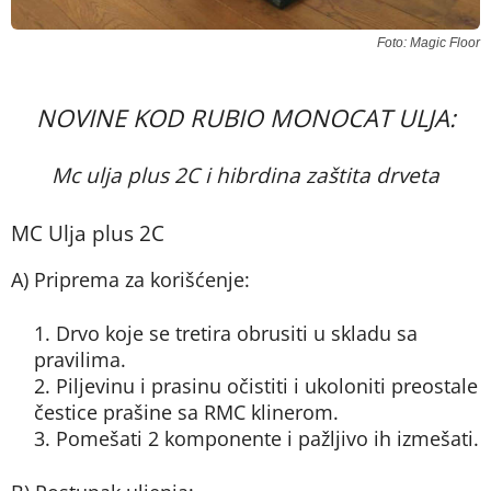
Foto: Magic Floor
NOVINE KOD RUBIO MONOCAT ULJA:
Mc ulja plus 2C i hibrdina zaštita drveta
MC Ulja plus 2C
A) Priprema za korišćenje:
Drvo koje se tretira obrusiti u skladu sa
pravilima.
Piljevinu i prasinu očistiti i ukoloniti preostale
čestice prašine sa RMC klinerom.
Pomešati 2 komponente i pažljivo ih izmešati.