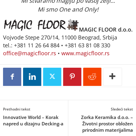
Mi stvaramo magiju po vašoj želji…
Mi smo One and Only!
MAGIC FLOOR d.o.o.
Vojvode Stepe 270/14, 11000 Beograd, Srbija
tel.: +381 11 26 64 884 • +381 63 81 08 330
office@magicfloor.rs
•
www.magicfloor.rs
Prethodni tekst
Sledeći tekst
Innovative World – Korak
Zorka Keramika d.o.o. –
napred u dizajnu Decking-a
Životni prostor obložen
prirodnim materijalima