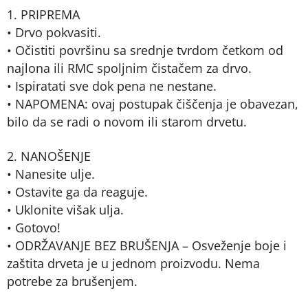
1. PRIPREMA
• Drvo pokvasiti.
• Očistiti površinu sa srednje tvrdom četkom od
najlona ili RMC spoljnim čistačem za drvo.
• Ispiratati sve dok pena ne nestane.
• NAPOMENA: ovaj postupak čiščenja je obavezan,
bilo da se radi o novom ili starom drvetu.
2. NANOŠENJE
• Nanesite ulje.
• Ostavite ga da reaguje.
• Uklonite višak ulja.
• Gotovo!
• ODRŽAVANJE BEZ BRUŠENJA – Osveženje boje i
zaštita drveta je u jednom proizvodu. Nema
potrebe za brušenjem.