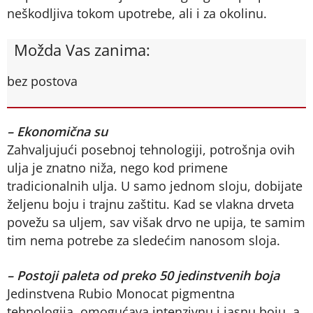
neškodljiva tokom upotrebe, ali i za okolinu.
Možda Vas zanima:
bez postova
– Ekonomična su
Zahvaljujući posebnoj tehnologiji, potrošnja ovih
ulja je znatno niža, nego kod primene
tradicionalnih ulja. U samo jednom sloju, dobijate
željenu boju i trajnu zaštitu. Kad se vlakna drveta
povežu sa uljem, sav višak drvo ne upija, te samim
tim nema potrebe za sledećim nanosom sloja.
– Postoji paleta od preko 50 jedinstvenih boja
Jedinstvena Rubio Monocat pigmentna
tehnologija, omogućava intenzivnu i jasnu boju, a