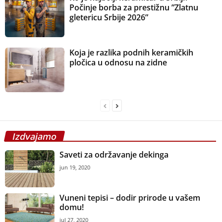
Počinje borba za prestižnu ”Zlatnu
gletericu Srbije 2026”
Koja je razlika podnih keramičkih
pločica u odnosu na zidne
Izdvajamo
Saveti za održavanje dekinga
jun 19, 2020
Vuneni tepisi – dodir prirode u vašem
domu!
jul 27, 2020