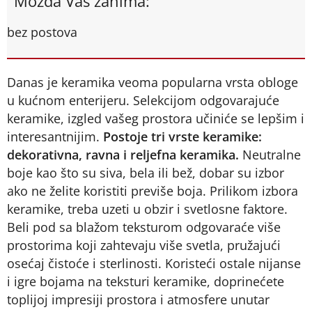
Možda Vas zanima:
bez postova
Danas je keramika veoma popularna vrsta obloge
u kućnom enterijeru. Selekcijom odgovarajuće
keramike, izgled vašeg prostora učiniće se lepšim i
interesantnijim.
Postoje tri vrste keramike:
dekorativna, ravna i reljefna keramika.
Neutralne
boje kao što su siva, bela ili bež, dobar su izbor
ako ne želite koristiti previše boja. Prilikom izbora
keramike, treba uzeti u obzir i svetlosne faktore.
Beli pod sa blažom teksturom odgovaraće više
prostorima koji zahtevaju više svetla, pružajući
osećaj čistoće i sterlinosti. Koristeći ostale nijanse
i igre bojama na teksturi keramike, doprinećete
toplijoj impresiji prostora i atmosfere unutar