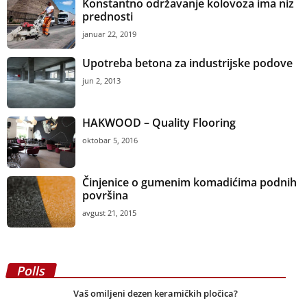
Konstantno održavanje kolovoza ima niz
prednosti
januar 22, 2019
Upotreba betona za industrijske podove
jun 2, 2013
HAKWOOD – Quality Flooring
oktobar 5, 2016
Činjenice o gumenim komadićima podnih
površina
avgust 21, 2015
Polls
Vaš omiljeni dezen keramičkih pločica?