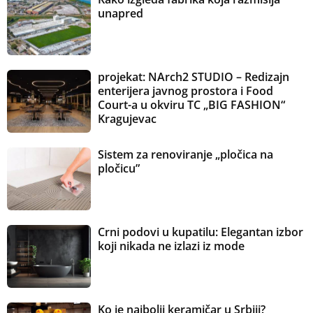
unapred
projekat: NArch2 STUDIO – Redizajn
enterijera javnog prostora i Food
Court-a u okviru TC „BIG FASHION“
Kragujevac
Sistem za renoviranje „pločica na
pločicu”
Crni podovi u kupatilu: Elegantan izbor
koji nikada ne izlazi iz mode
Ko je najbolji keramičar u Srbiji?