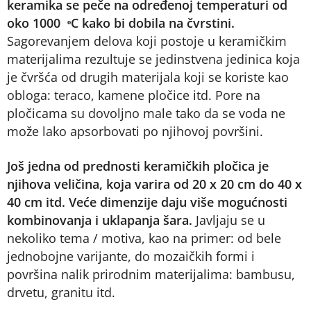
keramika se peče na određenoj temperaturi od
oko 1000 ͦC kako bi dobila na čvrstini.
Sagorevanjem delova koji postoje u keramičkim
materijalima rezultuje se jedinstvena jedinica koja
je čvršća od drugih materijala koji se koriste kao
obloga: teraco, kamene pločice itd. Pore na
pločicama su dovoljno male tako da se voda ne
može lako apsorbovati po njihovoj površini.
Još jedna od prednosti keramičkih pločica je
njihova veličina, koja varira od 20 x 20 cm do 40 x
40 cm itd. Veće dimenzije daju više mogućnosti
kombinovanja i uklapanja šara.
Javljaju se u
nekoliko tema / motiva, kao na primer: od bele
jednobojne varijante, do mozaičkih formi i
površina nalik prirodnim materijalima: bambusu,
drvetu, granitu itd.