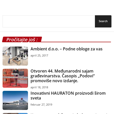
Pročitajte još :
Ambient d.o.o. – Podne obloge za vas
april 25, 2017
Otvoren 44. Međunarodni sajam
građevinarstva. Časopis „Podovi“
promoviše novo izdanje.
april 18, 2018
Inovativni HAURATON proizvodi širom
sveta
februar 27, 2019