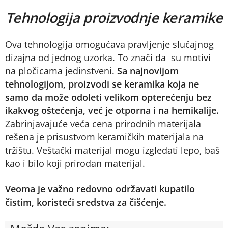
Tehnologija proizvodnje keramike
Ova tehnologija omogućava pravljenje slučajnog
dizajna od jednog uzorka. To znači da su motivi
na pločicama jedinstveni.
Sa najnovijom
tehnologijom, proizvodi se keramika koja ne
samo da može odoleti velikom opterećenju bez
ikakvog oštećenja, već je otporna i na hemikalije.
Zabrinjavajuće veća cena prirodnih materijala
rešena je prisustvom keramičkih materijala na
tržištu. Veštački materijal mogu izgledati lepo, baš
kao i bilo koji prirodan materijal.
Veoma je važno redovno održavati kupatilo
čistim, koristeći sredstva za čišćenje.