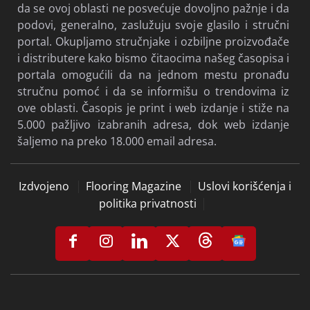
da se ovoj oblasti ne posvećuje dovoljno pažnje i da
podovi, generalno, zaslužuju svoje glasilo i stručni
portal. Okupljamo stručnjake i ozbiljne proizvođače
i distributere kako bismo čitaocima našeg časopisa i
portala omogućili da na jednom mestu pronađu
stručnu pomoć i da se informišu o trendovima iz
ove oblasti. Časopis je print i web izdanje i stiže na
5.000 pažljivo izabranih adresa, dok web izdanje
šaljemo na preko 18.000 email adresa.
Izdvojeno
Flooring Magazine
Uslovi korišćenja i
politika privatnosti