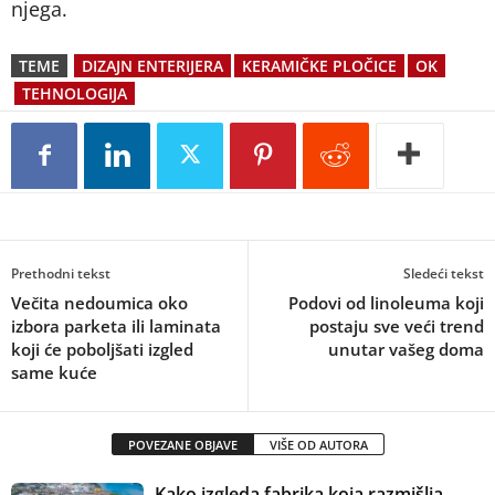
njega.
TEME
DIZAJN ENTERIJERA
KERAMIČKE PLOČICE
OK
TEHNOLOGIJA
Prethodni tekst
Sledeći tekst
Večita nedoumica oko
Podovi od linoleuma koji
izbora parketa ili laminata
postaju sve veći trend
koji će poboljšati izgled
unutar vašeg doma
same kuće
POVEZANE OBJAVE
VIŠE OD AUTORA
Kako izgleda fabrika koja razmišlja