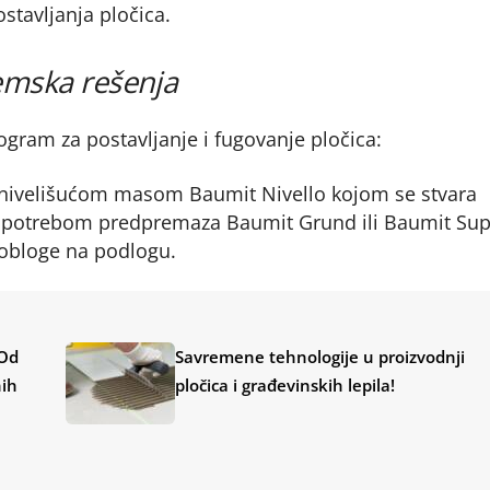
stavljanja pločica.
emska rešenja
ram za postavljanje i fugovanje pločica:
nivelišućom masom Baumit Nivello kojom se stvara
 upotrebom predpremaza Baumit Grund ili Baumit Sup
 obloge na podlogu.
 Od
Savremene tehnologije u proizvodnji
nih
pločica i građevinskih lepila!