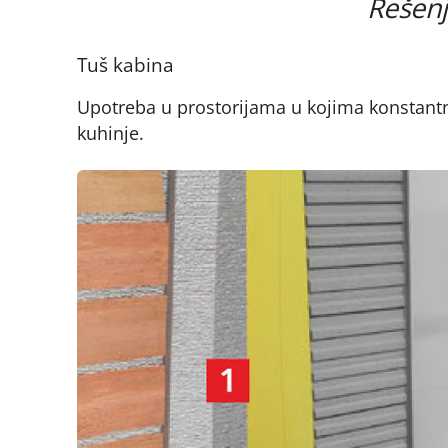
Rešenj
Tuš kabina
Upotreba u prostorijama u kojima konstantno
kuhinje.