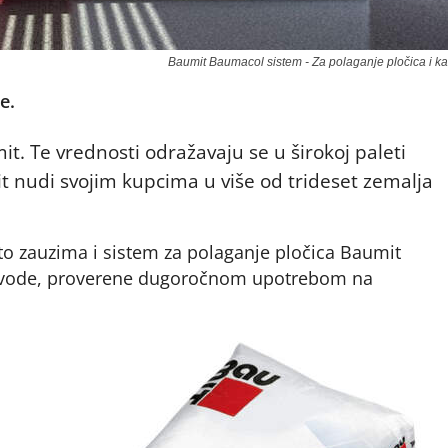
Baumit Baumacol sistem - Za polaganje pločica i 
e.
t. Te vrednosti odražavaju se u širokoj paleti
t nudi svojim kupcima u više od trideset zemalja
 zauzima i sistem za polaganje pločica Baumit
oizvode, proverene dugoročnom upotrebom na