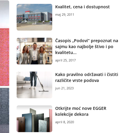
Kvalitet, cena i dostupnost
maj 29, 2011
Časopis „Podovi“ prepoznat na
sajmu kao najbolje štivo i po
kvalitetu...
april 25, 2017
Kako pravilno održavati i čistiti
različite vrste podova
jun 21, 2023
Otkrijte moć nove EGGER
kolekcije dekora
april 8, 2020