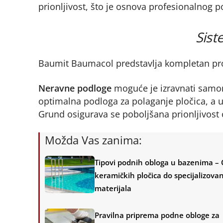
prionljivost, što je osnova profesionalnog po
Sist
Baumit Baumacol predstavlja kompletan prog
Neravne podloge
moguće je izravnati samo
optimalna podloga za polaganje pločica, a
Grund osigurava se poboljšana prionljivost
Možda Vas zanima:
Tipovi podnih obloga u bazenima –
keramičkih pločica do specijalizova
materijala
Pravilna priprema podne obloge za