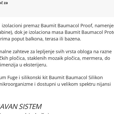
uč za
i izolacioni premaz Baumit Baumacol Proof, namenje
kabine), dok je izolaciona masa Baumit Baumacol Prot
erima poput balkona, terasa ili bazena.
alne zahteve za lepljenje svih vrsta obloga na razne
kih pločica, staklenih mozaik pločica, mermera, do
menzija u eksterijeru.
 Fuge i silikonski kit Baumit Baumacol Silikon
 mikroorganizme i dostupni u velikom spektru nijansi
RAVAN SISTEM