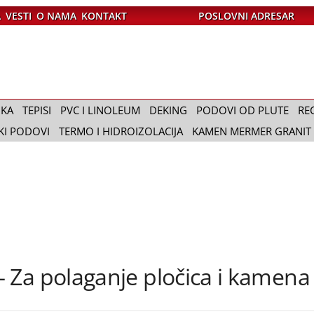
A
VESTI
O NAMA
KONTAKT
POSLOVNI ADRESAR
IKA
TEPISI
PVC I LINOLEUM
DEKING
PODOVI OD PLUTE
RE
KI PODOVI
TERMO I HIDROIZOLACIJA
KAMEN MERMER GRANIT
 Za polaganje pločica i kamena