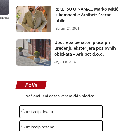
REKLI SU O NAMA… Marko Mitić
iz kompanije Arhibet: Srećan
kamena
jubilej...
februar 24, 2021
Upotreba behaton ploča pri
uređenju eksterijera poslovnih
objekata – Arhibet d.o.o.
avgust 6, 2018
Polls
Vaš omiljeni dezen keramičkih pločica?
Imitacija drveta
Imitacija betona