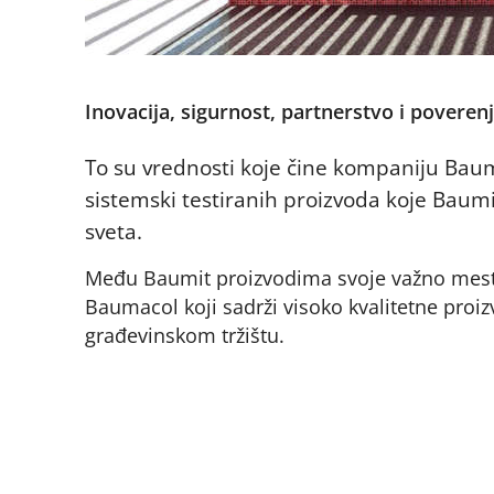
Inovacija, sigurnost, partnerstvo i poverenj
To su vrednosti koje čine kompaniju Baumi
sistemski testiranih proizvoda koje Baumi
sveta.
Među Baumit proizvodima svoje važno mesto
Baumacol koji sadrži visoko kvalitetne pr
građevinskom tržištu.