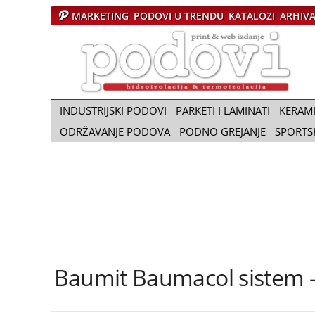
MARKETING
PODOVI U TRENDU
KATALOZI
ARHIV
Č
a
s
o
p
i
INDUSTRIJSKI PODOVI
PARKETI I LAMINATI
KERAM
s
ODRŽAVANJE PODOVA
PODNO GREJANJE
SPORTS
P
o
d
o
v
i
Baumit Baumacol sistem –