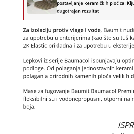
postavljanje keramičkih pločica: Klj
dugotrajan rezultat
Za izolaciju protiv vlage i vode
, Baumit nud
za upotrebu u enterijerima (kao što su tuš 
2K Elastic prikladna i za upotrebu u eksterij
Lepkovi iz serije Baumacol ispunjavaju optim
podloge. Od polaganja jednostavnih keramič
polaganja prirodnih kamenih ploča velikih di
Mase za fugovanje Baumit Baumacol Premium
fleksibilni su i vodonepropusni, otporni na
boja.
ISP