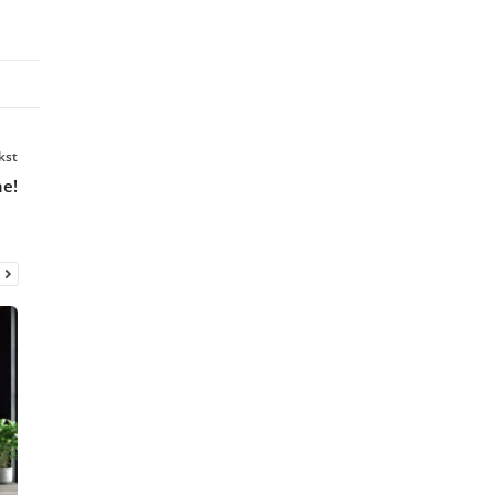
kst
ne!