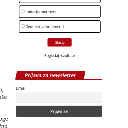
Imitacija mermera
Geometrija/ornamenti
Pogledaj rezultate
Prijava za newsletter
Email
a,
aše
loge
ažno