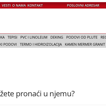
A
VESTI
O NAMA
KONTAKT
POSLOVNI ADRESAR
IKA
TEPISI
PVC I LINOLEUM
DEKING
PODOVI OD PLUTE
RE
KI PODOVI
TERMO I HIDROIZOLACIJA
KAMEN MERMER GRANIT
ožete pronaći u njemu?