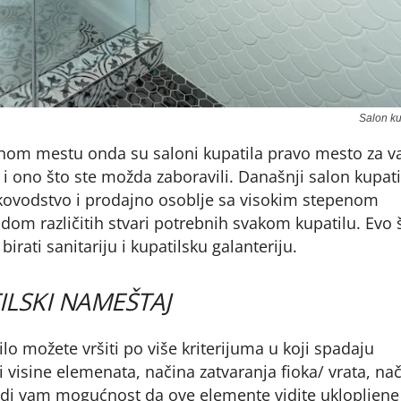
Salon ku
dnom mestu onda su saloni kupatila pravo mesto za v
k i ono što ste možda zaboravili. Današnji salon kupati
kovodstvo i prodajno osoblje sa visokim stepenom
udom različitih stvari potrebnih svakom kupatilu. Evo 
 birati sanitariju i kupatilsku galanteriju.
ILSKI NAMEŠTAJ
o možete vršiti po više kriterijuma u koji spadaju
i visine elemenata, načina zatvaranja fioka/ vrata, na
nudi vam mogućnost da ove elemente vidite uklopljene