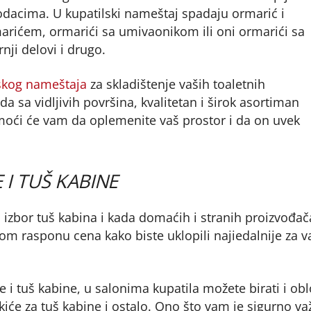
dacima. U kupatilski nameštaj spadaju ormarić i
rmarićem, ormarići sa umivaonikom ili oni ormarići sa
rnji delovi i drugo.
skog nameštaja
za skladištenje vaših toaletnih
a sa vidljivih površina, kvalitetan i širok asortiman
oći će vam da oplemenite vaš prostor i da on uvek
 I TUŠ KABINE
 izbor tuš kabina i kada domaćih i stranih proizvođač
likom rasponu cena kako biste uklopili najiedalnije za v
i tuš kabine, u salonima kupatila možete birati i ob
kiće za tuš kabine i ostalo. Ono što vam je sigurno v