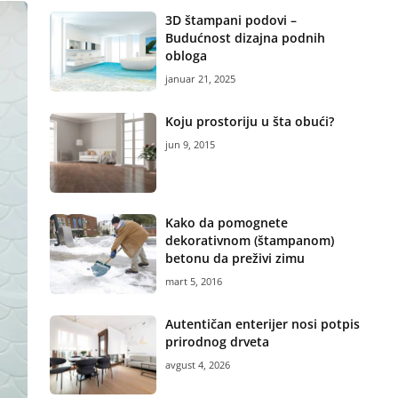
3D štampani podovi –
Budućnost dizajna podnih
obloga
januar 21, 2025
Koju prostoriju u šta obući?
jun 9, 2015
Kako da pomognete
dekorativnom (štampanom)
betonu da preživi zimu
mart 5, 2016
Autentičan enterijer nosi potpis
prirodnog drveta
avgust 4, 2026