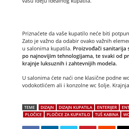
vašu ideju idealnog kupatila.
Priznaćete da vaše kupatilo neće biti potpun
Zato je važno da odabir ovako važnih elemen
u salonima kupatila.
Proizvođači sanitarija
po najnovijim tehnologijama, te svaki od pr
krajnje luksuznih i zahtevnijih modela.
U salonima ćete naći one klasične podne wc
vodokotlićem ali i konzolne wc šolje. Krajnja
TEME
DIZAJN
DIZAJN KUPATILA
ENTERIJER
ENT
PLOČICE
PLOČICE ZA KUPATILO
TUŠ KABINA
WC