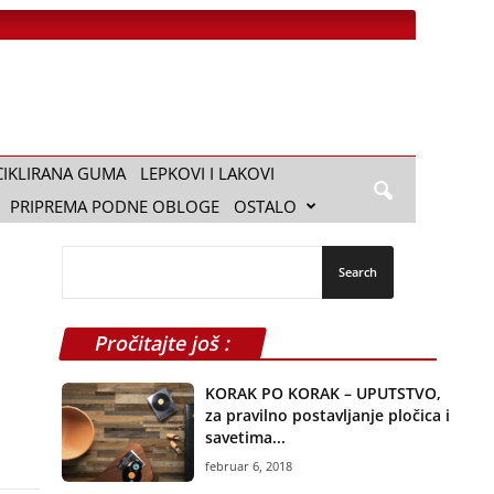
CIKLIRANA GUMA
LEPKOVI I LAKOVI
PRIPREMA PODNE OBLOGE
OSTALO
Pročitajte još :
KORAK PO KORAK – UPUTSTVO,
za pravilno postavljanje pločica i
savetima...
februar 6, 2018