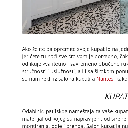
Ako želite da opremite svoje kupatilo na je
jer ćete tu naći sve što vam je potrebno, ča
odlikuje kvalitetno i savremeno obučeno ru
stručnosti i uslužnosti, ali i sa širokom pon
su nam rekli iz salona kupatila
Nantes
, kako
KUPAT
Odabir kupatilskog nameštaja za vaše kupatil
materijal od kojeg su napravljeni, od širene 
montiranja, boje i brenda. Salon kupatila 