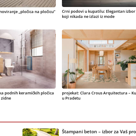
Crni podovi u kupatilu: Elegantan izbor
noviranje „pločica na pločicu”
koji nikada ne izlazi iz mode
ika podnih keramičkih pločica
projekat: Clara Crous Arquitectura – K
 zidne
u Pradetu
Štampani beton – izbor za Vaš pro