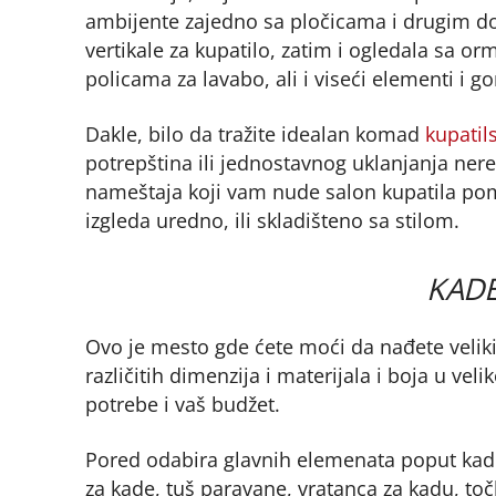
ambijente zajedno sa pločicama i drugim do
vertikale za kupatilo, zatim i ogledala sa o
policama za lavabo, ali i viseći elementi i go
Dakle, bilo da tražite idealan komad
kupatil
potrepština ili jednostavnog uklanjanja nered
nameštaja koji vam nude salon kupatila pom
izgleda uredno, ili skladišteno sa stilom.
KADE
Ovo je mesto gde ćete moći da nađete veliki
različitih dimenzija i materijala i boja u ve
potrebe i vaš budžet.
Pored odabira glavnih elemenata poput kade 
za kade, tuš paravane, vratanca za kadu, toč