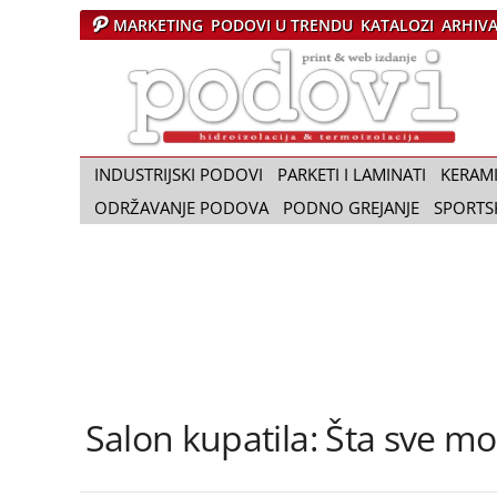
MARKETING
PODOVI U TRENDU
KATALOZI
ARHIV
Č
a
s
o
p
i
INDUSTRIJSKI PODOVI
PARKETI I LAMINATI
KERAM
s
ODRŽAVANJE PODOVA
PODNO GREJANJE
SPORTS
P
o
d
o
v
i
Salon kupatila: Šta sve m