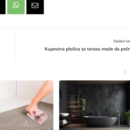
Sledeći te
Kupovina pločica za terasu može da poč