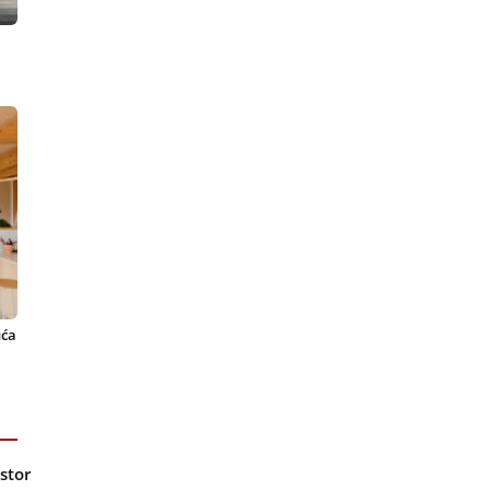
uća
stor