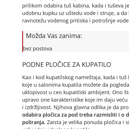
prilikom odabira tuš kabina, kada i tuševa je
udobnu kupku uz uštedu vode i struje, a da b
ravnotežu vodenog pritiska i potrošnje vode
Možda Vas zanima:
bez postova
PODNE PLOČICE ZA KUPATILO
Kao i kod kupatilskog nameštaja, kada i tuš k
koje u salonima kupatila možete da pogledate 
uklopivost u ceo kupatilski ambijent. Ono št
upravo one karakteristike koje im daju veću
i izdržljivost. Njihova glavna odlika je da 
odabira pločica za pod treba razmisliti i o
poliranja.
Zaista je velika ponuda pločica i s