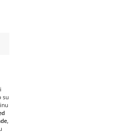
i
o su
tinu
ed
ade,
u