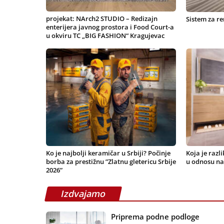
projekat: NArch2 STUDIO – Redizajn
Sistem za re
enterijera javnog prostora i Food Court-a
u okviru TC „BIG FASHION“ Kragujevac
Ko je najbolji keramičar u Srbiji? Počinje
Koja je razl
borba za prestižnu ”Zlatnu gletericu Srbije
u odnosu na
2026”
Izdvajamo
Priprema podne podloge