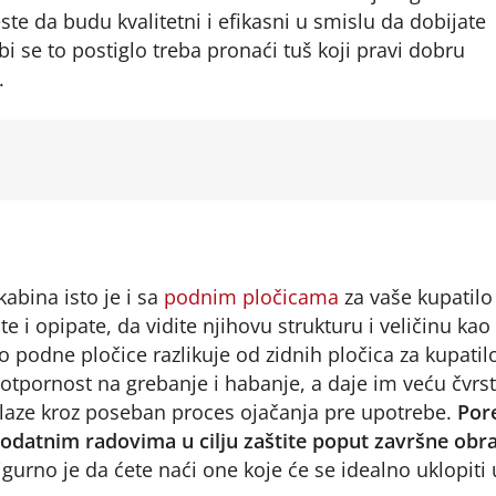
ste da budu kvalitetni i efikasni u smislu da dobijate
i se to postiglo treba pronaći tuš koji pravi dobru
.
abina isto je i sa
podnim pločicama
za vaše kupatilo
i opipate, da vidite njihovu strukturu i veličinu kao 
o podne pločice razlikuje od zidnih pločica za kupatil
 otpornost na grebanje i habanje, a daje im veću čvrs
prolaze kroz poseban proces ojačanja pre upotrebe.
Por
 dodatnim radovima u cilju zaštite poput završne obr
igurno je da ćete naći one koje će se idealno uklopiti 