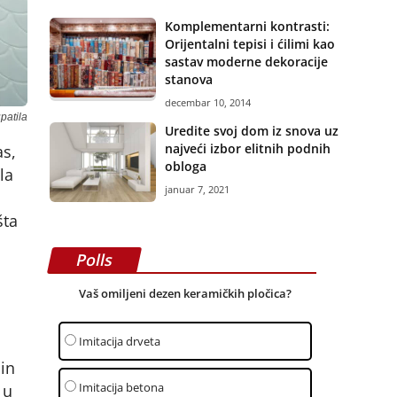
Komplementarni kontrasti:
Orijentalni tepisi i ćilimi kao
sastav moderne dekoracije
stanova
decembar 10, 2014
patila
Uredite svoj dom iz snova uz
najveći izbor elitnih podnih
as,
obloga
la
januar 7, 2021
šta
Polls
Vaš omiljeni dezen keramičkih pločica?
Imitacija drveta
čin
Imitacija betona
 u