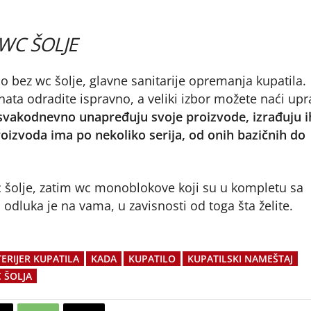
WC ŠOLJE
o bez wc šolje, glavne sanitarije opremanja kupatila.
ata odradite ispravno, a veliki izbor možete naći upr
 svakodnevno unapređuju svoje proizvode, izrađuju i
oizvoda ima po nekoliko serija, od onih bazičnih do
 šolje, zatim wc monoblokove koji su u kompletu sa
 odluka je na vama, u zavisnosti od toga šta želite.
ERIJER KUPATILA
KADA
KUPATILO
KUPATILSKI NAMEŠTAJ
 ŠOLJA