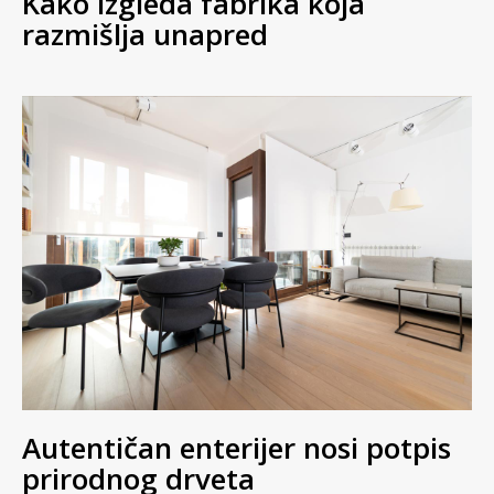
Kako izgleda fabrika koja
razmišlja unapred
Autentičan enterijer nosi potpis
prirodnog drveta