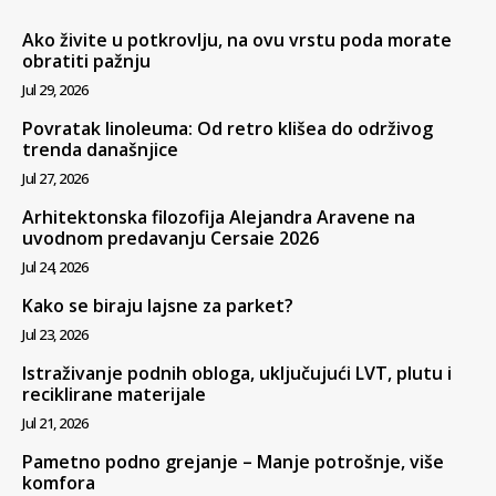
Ako živite u potkrovlju, na ovu vrstu poda morate
obratiti pažnju
Jul 29, 2026
Povratak linoleuma: Od retro klišea do održivog
trenda današnjice
Jul 27, 2026
Arhitektonska filozofija Alejandra Aravene na
uvodnom predavanju Cersaie 2026
Jul 24, 2026
Kako se biraju lajsne za parket?
Jul 23, 2026
Istraživanje podnih obloga, uključujući LVT, plutu i
reciklirane materijale
Jul 21, 2026
Pametno podno grejanje – Manje potrošnje, više
komfora