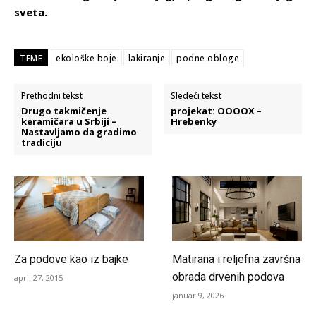
sveta.
TEME
ekološke boje
lakiranje
podne obloge
Prethodni tekst
Sledeći tekst
Drugo takmičenje
projekat: OOOOX –
keramičara u Srbiji –
Hrebenky
Nastavljamo da gradimo
tradiciju
Za podove kao iz bajke
Matirana i reljefna završna
obrada drvenih podova
april 27, 2015
januar 9, 2026