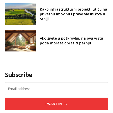
Kako infrastrukturni projekti utiču na
privatnu imovinu i pravo vlasništva u
Srbiji
Ako živite u potkrovlju, na ovu vrstu
poda morate obratiti pažnju
Subscribe
I WANT IN