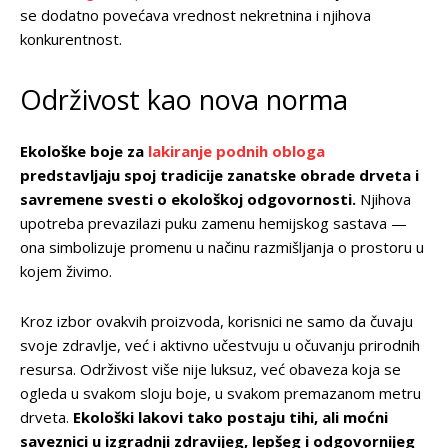
se dodatno povećava vrednost nekretnina i njihova
konkurentnost.
Održivost kao nova norma
Ekološke boje za
lakiranje podnih obloga
predstavljaju spoj tradicije zanatske obrade drveta i
savremene svesti o ekološkoj odgovornosti.
Njihova
upotreba prevazilazi puku zamenu hemijskog sastava —
ona simbolizuje promenu u načinu razmišljanja o prostoru u
kojem živimo.
Kroz izbor ovakvih proizvoda, korisnici ne samo da čuvaju
svoje zdravlje, već i aktivno učestvuju u očuvanju prirodnih
resursa. Održivost više nije luksuz, već obaveza koja se
ogleda u svakom sloju boje, u svakom premazanom metru
drveta.
Ekološki lakovi tako postaju tihi, ali moćni
saveznici u izgradnji zdravijeg, lepšeg i odgovornijeg