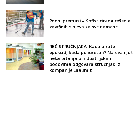
Podni premazi – Sofisticirana rešenja
završnih slojeva za sve namene
REČ STRUČNJAKA: Kada birate
epoksid, kada poliuretan? Na ova i još
neka pitanja o industrijskim
podovima odgovara stručnjak iz
kompanije „Baumit“