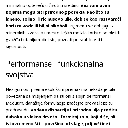
minimalno opterećuju životnu sredinu.
Veziva u ovim
bojama mogu biti prirodnog porekla, kao što su
laneno, sojino ili ricinusovo ulje, dok se kao rastvarači
koriste voda ili biljni alkoholi.
Pigmenti se dobijaju iz
mineralnih izvora, a umesto teških metala koriste se oksidi
gvožđa i titanijum-dioksid, poznati po stabilnosti i
sigurnosti.
Performanse i funkcionalna
svojstva
Nesigurnost prema ekološkim premazima nekada je bila
povezana sa mišljenjem da su oni slabijih performansi.
Međutim, današnje formulacije značajno prevazilaze tu
predrasudu.
Vodene disperzije i prirodna ulja prodiru
duboko u vlakna drveta i formiraju sloj koji diše, ali
istovremeno štiti površinu od vlage, prljavštine i