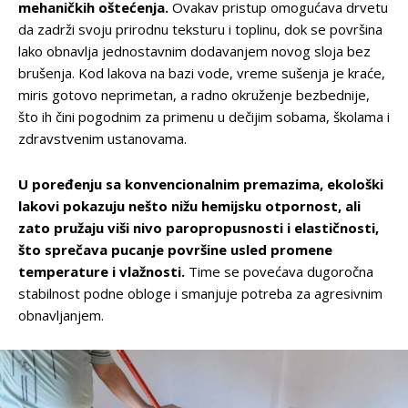
mehaničkih oštećenja.
Ovakav pristup omogućava drvetu
da zadrži svoju prirodnu teksturu i toplinu, dok se površina
lako obnavlja jednostavnim dodavanjem novog sloja bez
brušenja. Kod lakova na bazi vode, vreme sušenja je kraće,
miris gotovo neprimetan, a radno okruženje bezbednije,
što ih čini pogodnim za primenu u dečijim sobama, školama i
zdravstvenim ustanovama.
U poređenju sa konvencionalnim premazima, ekološki
lakovi pokazuju nešto nižu hemijsku otpornost, ali
zato pružaju viši nivo paropropusnosti i elastičnosti,
što sprečava pucanje površine usled promene
temperature i vlažnosti.
Time se povećava dugoročna
stabilnost podne obloge i smanjuje potreba za agresivnim
obnavljanjem.