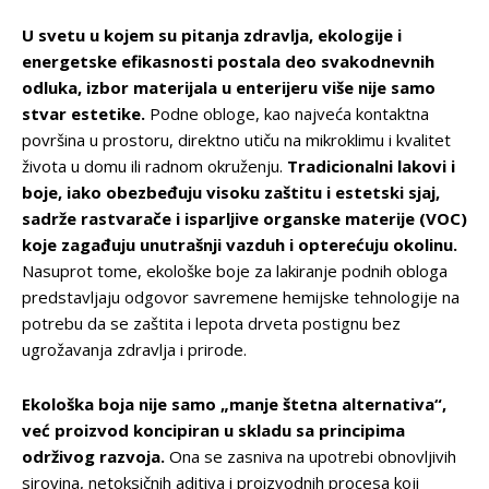
U svetu u kojem su pitanja zdravlja, ekologije i
energetske efikasnosti postala deo svakodnevnih
odluka, izbor materijala u enterijeru više nije samo
stvar estetike.
Podne obloge, kao najveća kontaktna
površina u prostoru, direktno utiču na mikroklimu i kvalitet
života u domu ili radnom okruženju.
Tradicionalni lakovi i
boje, iako obezbeđuju visoku zaštitu i estetski sjaj,
sadrže rastvarače i isparljive organske materije (VOC)
koje zagađuju unutrašnji vazduh i opterećuju okolinu.
Nasuprot tome, ekološke boje za lakiranje podnih obloga
predstavljaju odgovor savremene hemijske tehnologije na
potrebu da se zaštita i lepota drveta postignu bez
ugrožavanja zdravlja i prirode.
Ekološka boja nije samo „manje štetna alternativa“,
već proizvod koncipiran u skladu sa principima
održivog razvoja.
Ona se zasniva na upotrebi obnovljivih
sirovina, netoksičnih aditiva i proizvodnih procesa koji