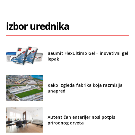
izbor urednika
Baumit FlexUltimo Gel – inovativni gel
lepak
Kako izgleda fabrika koja razmišlja
unapred
Autentičan enterijer nosi potpis
prirodnog drveta