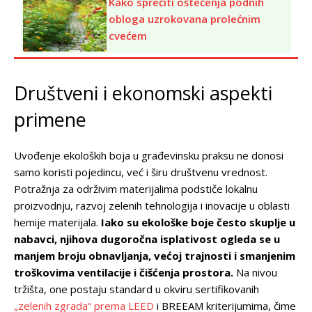
Kako sprečiti oštećenja podnih
obloga uzrokovana prolećnim
cvećem
Društveni i ekonomski aspekti
primene
Uvođenje ekoloških boja u građevinsku praksu ne donosi
samo koristi pojedincu, već i širu društvenu vrednost.
Potražnja za održivim materijalima podstiče lokalnu
proizvodnju, razvoj zelenih tehnologija i inovacije u oblasti
hemije materijala.
Iako su ekološke boje često skuplje u
nabavci, njihova dugoročna isplativost ogleda se u
manjem broju obnavljanja, većoj trajnosti i smanjenim
troškovima ventilacije i čišćenja prostora.
Na nivou
tržišta, one postaju standard u okviru sertifikovanih
„zelenih zgrada“ prema LEED
i BREEAM kriterijumima, čime