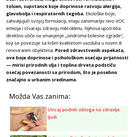
toluen, supstance koje doprinose razvoju alergija,
glavobolja i respiratornih tegoba.
Ekološke boje,
zahvaljujući svojoj formulaciji, imaju zanemarljiv nivo VOC
emisija i stvaraju zdraviju mikroklimu. Njihova upotreba
direktno utiče na smanjenje „sindroma bolesne zgrade“,
koji se povezuje sa lošim kvalitetom vazduha u novim ili
renoviranim objektima.
Pored zdravstvenih aspekata,
ove boje doprinose i psihološkom osećaju prijatnosti
— mirisi prirodnih ulja i toplina drveta podstiču
osećaj povezanosti sa prirodom, što je posebno
značajno u urbanim sredinama.
Možda Vas zanima:
Uticaj podnih obloga na zdravlje
ljudi