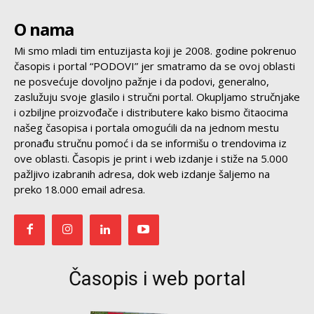
O nama
Mi smo mladi tim entuzijasta koji je 2008. godine pokrenuo
časopis i portal “PODOVI” jer smatramo da se ovoj oblasti
ne posvećuje dovoljno pažnje i da podovi, generalno,
zaslužuju svoje glasilo i stručni portal. Okupljamo stručnjake
i ozbiljne proizvođače i distributere kako bismo čitaocima
našeg časopisa i portala omogućili da na jednom mestu
pronađu stručnu pomoć i da se informišu o trendovima iz
ove oblasti. Časopis je print i web izdanje i stiže na 5.000
pažljivo izabranih adresa, dok web izdanje šaljemo na
preko 18.000 email adresa.
Časopis i web portal