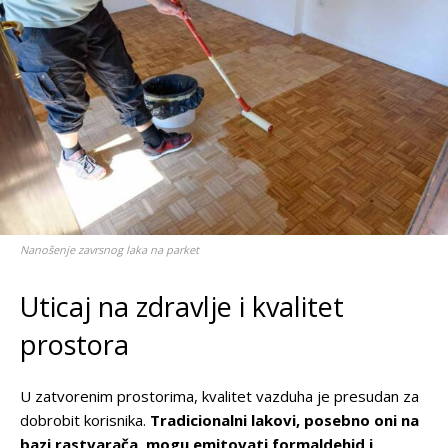
Nanošenje zavrsnog laka na parket
Uticaj na zdravlje i kvalitet
prostora
U zatvorenim prostorima, kvalitet vazduha je presudan za
dobrobit korisnika.
Tradicionalni lakovi, posebno oni na
bazi rastvarača, mogu emitovati formaldehid i