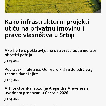
Kako infrastrukturni projekti
utiču na privatnu imovinu i
pravo vlasništva u Srbiji
Ako živite u potkrovlju, na ovu vrstu poda morate
obratiti pažnju
Jul 29, 2026
Povratak linoleuma: Od retro klišea do održivog
trenda današnjice
Jul 27, 2026
Arhitektonska filozofija Alejandra Aravene na
uvodnom predavanju Cersaie 2026
Jul 24, 2026