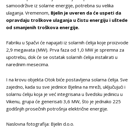
samoodržive iz solarne energije, potrebna su velika
ulaganja. Vremenom,
Bjelin je uveren da će uspeti da
opravdaju troškove ulaganja u čistu energiju i uštede
od smanjenih troškova energije.
Fabriku u Spačvi će napajati iz solarnih ćelija koje proizvode
2,9 megavata (MW). Prva faza od 1,0 MW je spremna za
upotrebu, dok će se ostatak solarnih ćelija instalirati u
narednim mesecima.
I na krovu objekta Otok biće postavljena solarna ćelija. Sve
zajedno, kada su sve jedinice Bjelina na mreži, uključujući i
solarnu ćeliju koja je već integrisana u švedsku jedinicu u
Vikenu, grupa će generisati 3,6 MW, što je jednako 225
godišnjih prosečnih potrošnja električne energije.
Naslovna fotografija: Bjelin d.o.o.