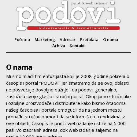
Početna
Marketing
Adresar
Pretplata
O nama
Arhiva
Kontakt
O nama
Mi smo mladi tim entuzijasta koji je 2008. godine pokrenuo
časopis i portal “PODOVI” jer smatramo da se ovoj oblasti
ne posvećuje dovoljno pažnje i da podovi, generalno,
zaslužuju svoje glasilo i stručni portal. Okupljamo stručnjake
i ozbiljne proizvođače i distributere kako bismo čitaocima
našeg časopisa i portala omogućili da na jednom mestu
pronađu stručnu pomoć i da se informišu o trendovima iz
ove oblasti. Časopis je print i web izdanje i stiže na 5.000
pažljivo izabranih adresa, dok web izdanje šaljemo na
preko 18.000 email adresa.