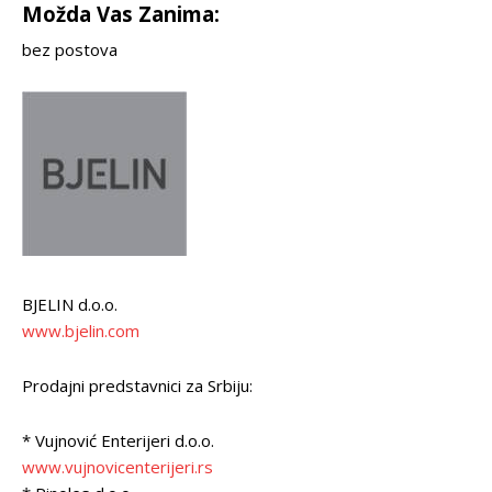
Možda Vas Zanima:
bez postova
BJELIN d.o.o.
www.bjelin.com
Prodajni predstavnici za Srbiju:
* Vujnović Enterijeri d.o.o.
www.vujnovicenterijeri.rs