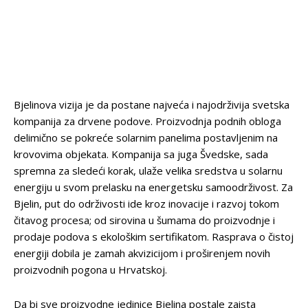
Bjelinova vizija je da postane najveća i najodrživija svetska
kompanija za drvene podove. Proizvodnja podnih obloga
delimično se pokreće solarnim panelima postavljenim na
krovovima objekata. Kompanija sa juga Švedske, sada
spremna za sledeći korak, ulaže velika sredstva u solarnu
energiju u svom prelasku na energetsku samoodrživost. Za
Bjelin, put do održivosti ide kroz inovacije i razvoj tokom
čitavog procesa; od sirovina u šumama do proizvodnje i
prodaje podova s ekološkim sertifikatom. Rasprava o čistoj
energiji dobila je zamah akvizicijom i proširenjem novih
proizvodnih pogona u Hrvatskoj.
Da bi sve proizvodne jedinice Bjelina postale zaista