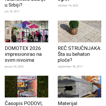
u Srbiji?
oktobar 14, 2022
jun 19, 2017
DOMOTEX 2026
REČ STRUČNJAKA:
impresionirao na
Šta su behaton
svim nivoima
ploče?
januar 26, 2026
septembar 18, 2017
Časopis PODOVI,
Materijal