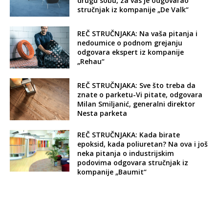
drugu sobu, za vas je odgovarao
stručnjak iz kompanije „De Valk“
REČ STRUČNJAKA: Na vaša pitanja i
nedoumice o podnom grejanju
odgovara ekspert iz kompanije
„Rehau“
REČ STRUČNJAKA: Sve što treba da
znate o parketu-Vi pitate, odgovara
Milan Smiljanić, generalni direktor
Nesta parketa
REČ STRUČNJAKA: Kada birate
epoksid, kada poliuretan? Na ova i još
neka pitanja o industrijskim
podovima odgovara stručnjak iz
kompanije „Baumit“