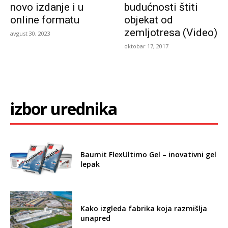
novo izdanje i u
budućnosti štiti
online formatu
objekat od
zemljotresa (Video)
avgust 30, 2023
oktobar 17, 2017
izbor urednika
Baumit FlexUltimo Gel – inovativni gel
lepak
Kako izgleda fabrika koja razmišlja
unapred