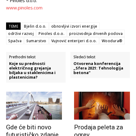
* Pinoles d.o.o.
www.pinoles.com
TEME
Bjelin d.o.o.
obnovljivi izvori energije
održivi razvoj
Pinoles d.o.o.
proizvodnja drvenih podova
Spačva
šumarstvo
Vujnović enterijeri d.o.o.
Woodura®
Prethodni tekst
Sledeći tekst
Koje su prednosti
Otvorena konferencija
električnog grejanja
„Sfera 2021: Tehnologija
biljaka u staklenicima i
betona“
plastenicima?
Gde će biti novo
Prodaja peleta za
futurističko zdanje
ogrev