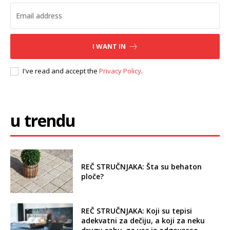
I WANT IN
I've read and accept the
Privacy Policy
.
u trendu
REČ STRUČNJAKA: Šta su behaton
ploče?
REČ STRUČNJAKA: Koji su tepisi
adekvatni za dečiju, a koji za neku