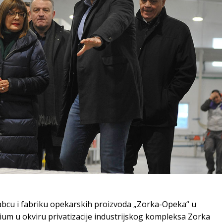
abcu i fabriku opekarskih proizvoda „Zorka-Opeka“ u
cium u okviru privatizacije industrijskog kompleksa Zorka