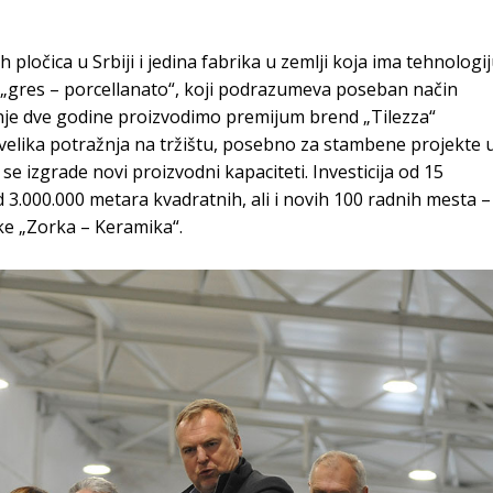
pločica u Srbiji i jedina fabrika u zemlji koja ima tehnologi
et „gres – porcellanato“, koji podrazumeva poseban način
dnje dve godine proizvodimo premijum brend „Tilezza“
i velika potražnja na tržištu, posebno za stambene projekte 
a se izgrade novi proizvodni kapaciteti. Investicija od 15
3.000.000 metara kvadratnih, ali i novih 100 radnih mesta –
ke „Zorka – Keramika“.