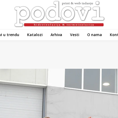
i u trendu
Katalozi
Arhiva
Vesti
O nama
Kon