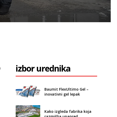
izbor urednika
a
Baumit FlexUltimo Gel –
inovativni gel lepak
Kako izgleda fabrika koja
razmišlja unapred