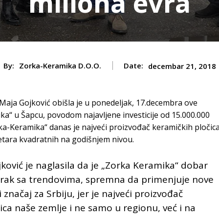
miliona evra
By:
Zorka-Keramika D.o.o.
Date:
decembar 21, 2018
Maja Gojković obišla je u ponedeljak, 17.decembra ove
ka“ u Šapcu, povodom najavljene investicije od 15.000.000
rka-Keramika“ danas je najveći proizvođač keramičkih pločic
metara kvadratnih na godišnjem nivou.
ović je naglasila da je „Zorka Keramika“ dobar
rak sa trendovima, spremna da primenjuje nove
 značaj za Srbiju, jer je najveći proizvođač
nica naše zemlje i ne samo u regionu, već i na