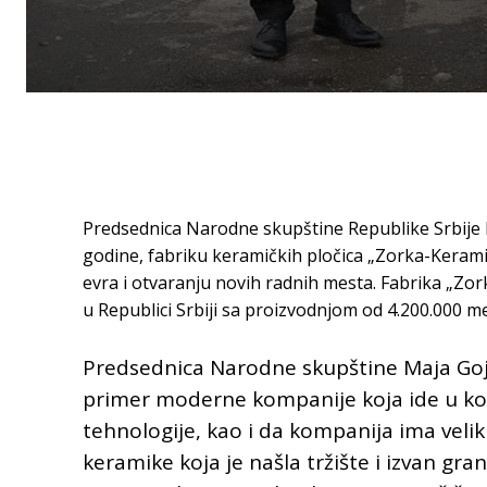
Predsednica Narodne skupštine Republike Srbije 
godine, fabriku keramičkih pločica „Zorka-Kerami
evra i otvaranju novih radnih mesta. Fabrika „Zo
u Republici Srbiji sa proizvodnjom od 4.200.000 
Predsednica Narodne skupštine Maja Gojk
primer moderne kompanije koja ide u ko
tehnologije, kao i da kompanija ima veliki
keramike koja je našla tržište i izvan gra