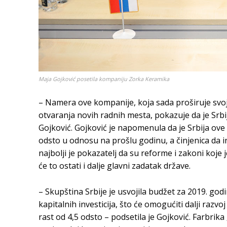
Maja Gojković posetila kompaniju Zorka Keramika
– Namera ove kompanije, koja sada proširuje svoju
otvaranja novih radnih mesta, pokazuje da je Srbi
Gojković. Gojković je napomenula da je Srbija ove g
odsto u odnosu na prošlu godinu, a činjenica da inv
najbolji je pokazatelj da su reforme i zakoni koje 
će to ostati i dalje glavni zadatak države.
– Skupština Srbije je usvojila budžet za 2019. god
kapitalnih investicija, što će omogućiti dalji razv
rast od 4,5 odsto – podsetila je Gojković. Farbrik