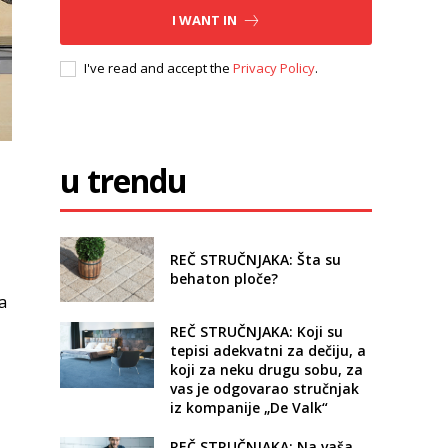
I WANT IN
I've read and accept the
Privacy Policy
.
u trendu
REČ STRUČNJAKA: Šta su
behaton ploče?
a
REČ STRUČNJAKA: Koji su
tepisi adekvatni za dečiju, a
koji za neku drugu sobu, za
vas je odgovarao stručnjak
iz kompanije „De Valk“
REČ STRUČNJAKA: Na vaša