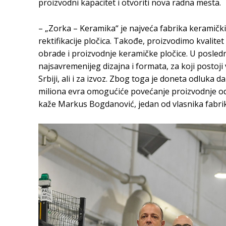
proizvodni kapacitet i otvoriti nova radna mesta.
– „Zorka – Keramika“ je najveća fabrika keramičkih 
rektifikacije pločica. Takođe, proizvodimo kvalit
obrade i proizvodnje keramičke pločice. U posle
najsavremenijeg dizajna i formata, za koji postoj
Srbiji, ali i za izvoz. Zbog toga je doneta odluka d
miliona evra omogućiće povećanje proizvodnje od 
kaže Markus Bogdanović, jedan od vlasnika fabri