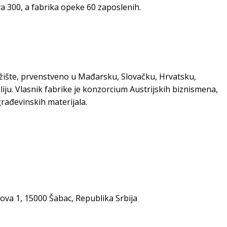
a 300, a fabrika opeke 60 zaposlenih.
ržište, prvenstveno u Mađarsku, Slovačku, Hrvatsku,
iju. Vlasnik fabrike je konzorcium Austrijskih biznismena,
rađevinskih materijala.
ova 1, 15000 Šabac, Republika Srbija