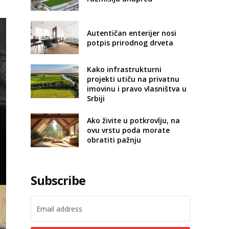
Autentičan enterijer nosi
potpis prirodnog drveta
Kako infrastrukturni
projekti utiču na privatnu
imovinu i pravo vlasništva u
Srbiji
Ako živite u potkrovlju, na
ovu vrstu poda morate
obratiti pažnju
Subscribe