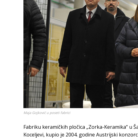
Maja Gojković u poseti fabrici
Fabriku keramičkih pločica „Zorka-Keramika“ u Š
Koceljevi, kupio je 2004. godine Austrijski konzor