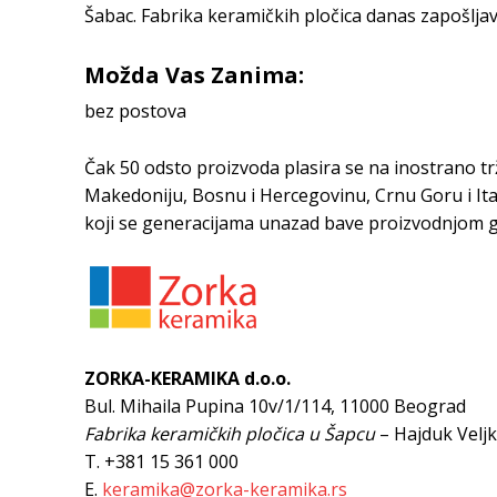
Šabac. Fabrika keramičkih pločica danas zapošljav
Možda Vas Zanima:
bez postova
Čak 50 odsto proizvoda plasira se na inostrano t
Makedoniju, Bosnu i Hercegovinu, Crnu Goru i Ital
koji se generacijama unazad bave proizvodnjom g
ZORKA-KERAMIKA d.o.o.
Bul. Mihaila Pupina 10v/1/114, 11000 Beograd
Fabrika keramičkih pločica u Šapcu
– Hajduk Veljk
T. +381 15 361 000
E.
keramika@zorka-keramika.rs