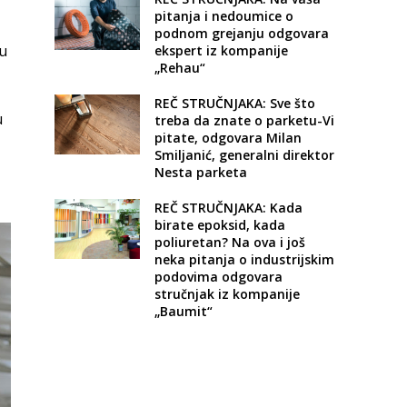
pitanja i nedoumice o
podnom grejanju odgovara
ju
ekspert iz kompanije
„Rehau“
REČ STRUČNJAKA: Sve što
u
treba da znate o parketu-Vi
pitate, odgovara Milan
Smiljanić, generalni direktor
Nesta parketa
REČ STRUČNJAKA: Kada
birate epoksid, kada
poliuretan? Na ova i još
neka pitanja o industrijskim
podovima odgovara
stručnjak iz kompanije
„Baumit“