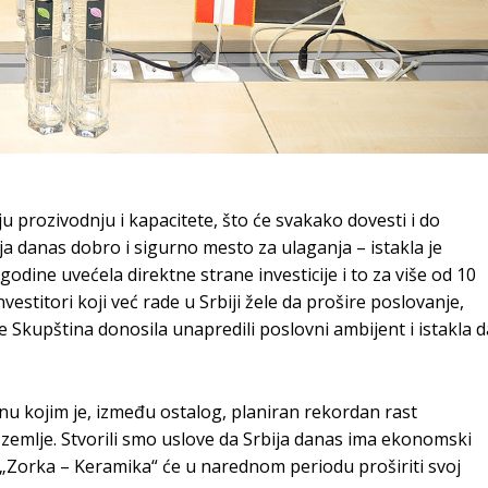
 prozivodnju i kapacitete, što će svakako dovesti i do
ja danas dobro i sigurno mesto za ulaganja – istakla je
odine uvećela direktne strane investicije i to za više od 10
estitori koji već rade u Srbiji žele da prošire poslovanje,
je Skupština donosila unapredili poslovni ambijent i istakla d
inu kojim je, između ostalog, planiran rekordan rast
oj zemlje. Stvorili smo uslove da Srbija danas ima ekonomski
a „Zorka – Keramika“ će u narednom periodu proširiti svoj