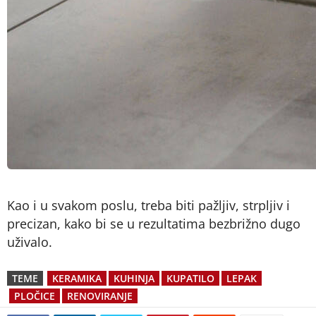
Kao i u svakom poslu, treba biti pažljiv, strpljiv i
precizan, kako bi se u rezultatima bezbrižno dugo
uživalo.
TEME
KERAMIKA
KUHINJA
KUPATILO
LEPAK
PLOČICE
RENOVIRANJE