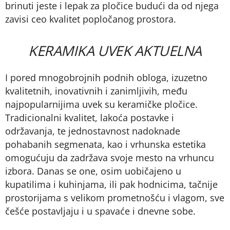
brinuti jeste i lepak za pločice budući da od njega
zavisi ceo kvalitet popločanog prostora.
KERAMIKA UVEK AKTUELNA
I pored mnogobrojnih podnih obloga, izuzetno
kvalitetnih, inovativnih i zanimljivih, među
najpopularnijima uvek su keramičke pločice.
Tradicionalni kvalitet, lakoća postavke i
održavanja, te jednostavnost nadoknade
pohabanih segmenata, kao i vrhunska estetika
omogućuju da zadržava svoje mesto na vrhuncu
izbora. Danas se one, osim uobičajeno u
kupatilima i kuhinjama, ili pak hodnicima, tačnije
prostorijama s velikom prometnošću i vlagom, sve
češće postavljaju i u spavaće i dnevne sobe.