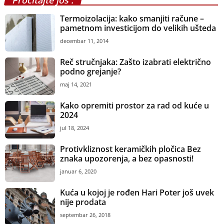
Pročitajte još :
Termoizolacija: kako smanjiti račune –
pametnom investicijom do velikih ušteda
decembar 11, 2014
Reč stručnjaka: Zašto izabrati električno
podno grejanje?
maj 14, 2021
Kako opremiti prostor za rad od kuće u
2024
jul 18, 2024
Protivkliznost keramičkih pločica Bez
znaka upozorenja, a bez opasnosti!
januar 6, 2020
Kuća u kojoj je rođen Hari Poter još uvek
nije prodata
septembar 26, 2018