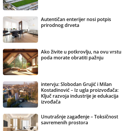
Autentičan enterijer nosi potpis
prirodnog drveta
Ako živite u potkrovlju, na ovu vrstu
poda morate obratiti pažnju
intervju: Slobodan Grujić i Milan
Kostadinović – Iz ugla proizvođača:
Ključ razvoja industrije je edukacija
izvođača
Unutrašnje zagađenje – Toksičnost
savremenih prostora