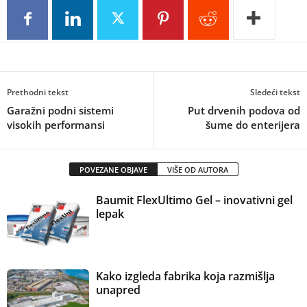
Prethodni tekst
Sledeći tekst
Garažni podni sistemi
Put drvenih podova od
visokih performansi
šume do enterijera
POVEZANE OBJAVE
VIŠE OD AUTORA
Baumit FlexUltimo Gel – inovativni gel
lepak
Kako izgleda fabrika koja razmišlja
unapred