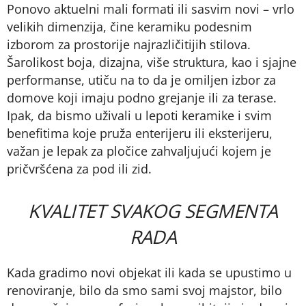
Ponovo aktuelni mali formati ili sasvim novi – vrlo
velikih dimenzija, čine keramiku podesnim
izborom za prostorije najrazličitijih stilova.
Šarolikost boja, dizajna, više struktura, kao i sjajne
performanse, utiču na to da je omiljen izbor za
domove koji imaju podno grejanje ili za terase.
Ipak, da bismo uživali u lepoti keramike i svim
benefitima koje pruža enterijeru ili eksterijeru,
važan je lepak za pločice zahvaljujući kojem je
pričvršćena za pod ili zid.
KVALITET SVAKOG SEGMENTA
RADA
Kada gradimo novi objekat ili kada se upustimo u
renoviranje, bilo da smo sami svoj majstor, bilo