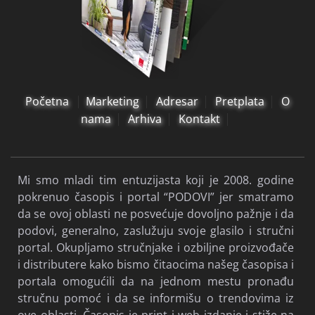
Početna
Marketing
Adresar
Pretplata
O
nama
Arhiva
Kontakt
Mi smo mladi tim entuzijasta koji je 2008. godine
pokrenuo časopis i portal “PODOVI” jer smatramo
da se ovoj oblasti ne posvećuje dovoljno pažnje i da
podovi, generalno, zaslužuju svoje glasilo i stručni
portal. Okupljamo stručnjake i ozbiljne proizvođače
i distributere kako bismo čitaocima našeg časopisa i
portala omogućili da na jednom mestu pronađu
stručnu pomoć i da se informišu o trendovima iz