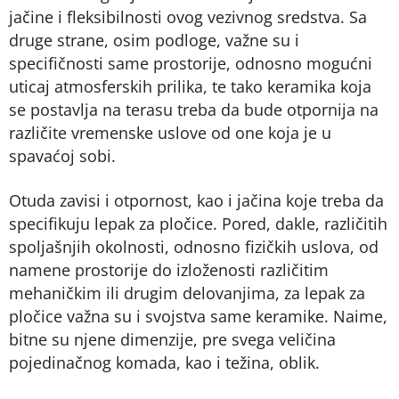
jačine i fleksibilnosti ovog vezivnog sredstva. Sa
druge strane, osim podloge, važne su i
specifičnosti same prostorije, odnosno mogućni
uticaj atmosferskih prilika, te tako keramika koja
se postavlja na terasu treba da bude otpornija na
različite vremenske uslove od one koja je u
spavaćoj sobi.
Otuda zavisi i otpornost, kao i jačina koje treba da
specifikuju lepak za pločice. Pored, dakle, različitih
spoljašnjih okolnosti, odnosno fizičkih uslova, od
namene prostorije do izloženosti različitim
mehaničkim ili drugim delovanjima, za lepak za
pločice važna su i svojstva same keramike. Naime,
bitne su njene dimenzije, pre svega veličina
pojedinačnog komada, kao i težina, oblik.