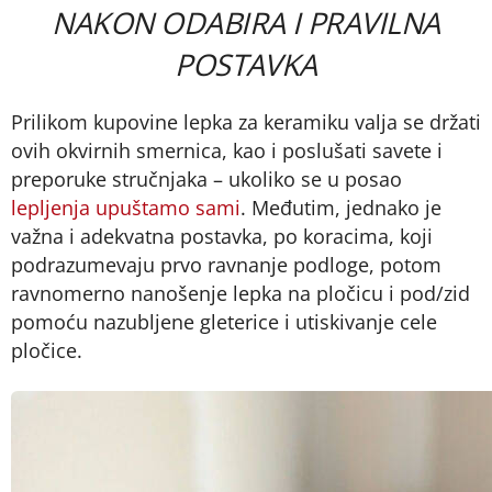
NAKON ODABIRA I PRAVILNA
POSTAVKA
Prilikom kupovine lepka za keramiku valja se držati
ovih okvirnih smernica, kao i poslušati savete i
preporuke stručnjaka – ukoliko se u posao
lepljenja upuštamo sami
. Međutim, jednako je
važna i adekvatna postavka, po koracima, koji
podrazumevaju prvo ravnanje podloge, potom
ravnomerno nanošenje lepka na pločicu i pod/zid
pomoću nazubljene gleterice i utiskivanje cele
pločice.