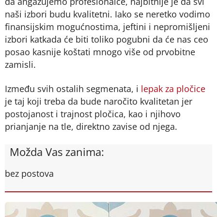
da angažujemo profesionalce, najbitnije je da svi
naši izbori budu kvalitetni. Iako se neretko vodimo
finansijskim mogućnostima, jeftini i nepromišljeni
izbori katkada će biti toliko pogubni da će nas ceo
posao kasnije koštati mnogo više od prvobitne
zamisli.
Između svih ostalih segmenata, i
lepak za pločice
je taj koji treba da bude naročito kvalitetan jer
postojanost i trajnost pločica, kao i njihovo
prianjanje na tle, direktno zavise od njega.
Možda Vas zanima:
bez postova