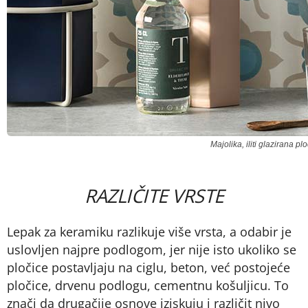
Majolika, iliti glazirana
RAZLIČITE VRSTE
Lepak za keramiku razlikuje više vrsta, a odabir je
uslovljen najpre podlogom, jer nije isto ukoliko se
pločice postavljaju na ciglu, beton, već postojeće
pločice, drvenu podlogu, cementnu košuljicu. To
znači da drugačije osnove iziskuju i različit nivo