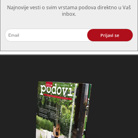
Najnovije vesti o svim vrstama podova direktno u Vaš
inbox.