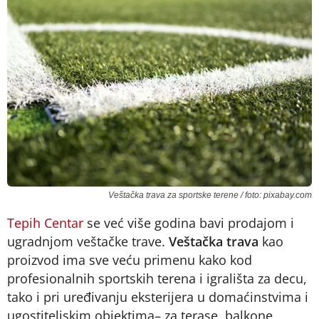
Veštačka trava za sportske terene / foto: pixabay.com
Tepih Centar
se već više godina bavi prodajom i
ugradnjom veštačke trave.
Veštačka trava
kao
proizvod ima sve veću primenu kako kod
profesionalnih sportskih terena i igrališta za decu,
tako i pri uređivanju eksterijera u domaćinstvima i
ugostiteljskim objektima– za terase, balkone,