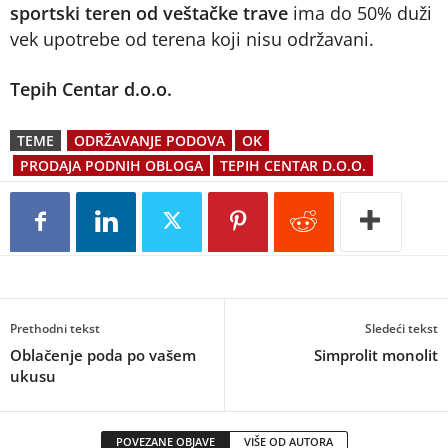
sportski teren od veštačke trave
ima do 50% duži
vek upotrebe od terena koji nisu održavani.
Tepih Centar d.o.o.
TEME
ODRŽAVANJE PODOVA
OK
PRODAJA PODNIH OBLOGA
TEPIH CENTAR D.O.O.
Prethodni tekst
Sledeći tekst
Oblačenje poda po vašem
Simprolit monolit
ukusu
POVEZANE OBJAVE
VIŠE OD AUTORA