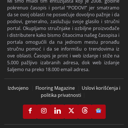
Mi smo mladi tim entuzijasta koji je 2008. godine
pokrenuo časopis i portal “PODOVI” jer smatramo
da se ovoj oblasti ne posvećuje dovoljno pažnje i da
podovi, generalno, zaslužuju svoje glasilo i stručni
portal. Okupljamo stručnjake i ozbiljne proizvođače
i distributere kako bismo čitaocima našeg časopisa i
portala omogućili da na jednom mestu pronađu
stručnu pomoć i da se informišu o trendovima iz
ove oblasti. Časopis je print i web izdanje i stiže na
5.000 pažljivo izabranih adresa, dok web izdanje
šaljemo na preko 18.000 email adresa.
Izdvojeno
Flooring Magazine
Uslovi korišćenja i
politika privatnosti