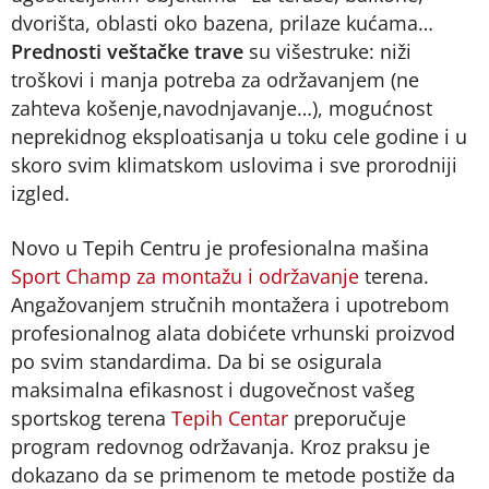
dvorišta, oblasti oko bazena, prilaze kućama…
Prednosti veštačke trave
su višestruke: niži
troškovi i manja potreba za održavanjem (ne
zahteva košenje,navodnjavanje…), mogućnost
neprekidnog eksploatisanja u toku cele godine i u
skoro svim klimatskom uslovima i sve prorodniji
izgled.
Novo u Tepih Centru je profesionalna mašina
Sport Champ za montažu i održavanje
terena.
Angažovanjem stručnih montažera i upotrebom
profesionalnog alata dobićete vrhunski proizvod
po svim standardima. Da bi se osigurala
maksimalna efikasnost i dugovečnost vašeg
sportskog terena
Tepih Centar
preporučuje
program redovnog održavanja. Kroz praksu je
dokazano da se primenom te metode postiže da