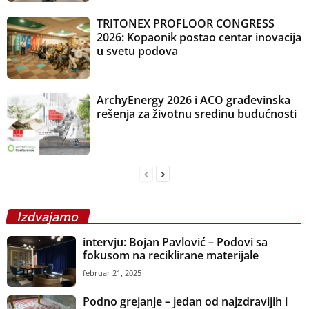
TRITONEX PROFLOOR CONGRESS
2026: Kopaonik postao centar inovacija
u svetu podova
ArchyEnergy 2026 i ACO građevinska
rešenja za životnu sredinu budućnosti
Izdvajamo
intervju: Bojan Pavlović – Podovi sa
fokusom na reciklirane materijale
februar 21, 2025
Podno grejanje – jedan od najzdravijih i