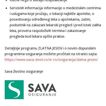
Servisnih informacija: informacije o medicinskim centrima
i uslugama koje pružaju, o lokaciji najbliže apoteke, o
posedovanju određenog leka u apotekama, zatim,
podsetnik na zakazani lekarski pregled i pred istek zaliha
leka, provera raspoloživih termina i zakazivanje
pregleda kod lekara opšte prakse.
Detaljnije programu ZLATNA JESEN i o novim dopunskim
programima osiguranja možete pročitati na stranici sajta:
https://www.sava-zivot.rs/sr-rs/osiguranja/zlatna-jesen/
Sava životno osiguranje