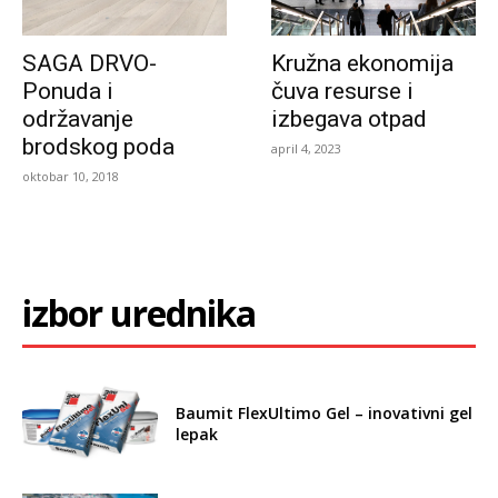
SAGA DRVO-
Kružna ekonomija
Ponuda i
čuva resurse i
održavanje
izbegava otpad
brodskog poda
april 4, 2023
oktobar 10, 2018
izbor urednika
Baumit FlexUltimo Gel – inovativni gel
lepak