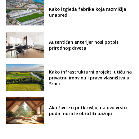
Kako izgleda fabrika koja razmišlja
unapred
Autentičan enterijer nosi potpis
prirodnog drveta
Kako infrastrukturni projekti utiču na
privatnu imovinu i pravo vlasništva u
Srbiji
Ako živite u potkrovlju, na ovu vrstu
poda morate obratiti pažnju