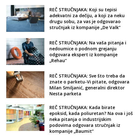
REČ STRUČNJAKA: Koji su tepisi
adekvatni za dečiju, a koji za neku
drugu sobu, za vas je odgovarao
stručnjak iz kompanije „De Valk“
REČ STRUČNJAKA: Na vaša pitanja i
nedoumice o podnom grejanju
odgovara ekspert iz kompanije
„Rehau“
REČ STRUČNJAKA: Sve što treba da
znate o parketu-Vi pitate, odgovara
Milan Smiljanić, generalni direktor
Nesta parketa
REČ STRUČNJAKA: Kada birate
epoksid, kada poliuretan? Na ova i još
neka pitanja o industrijskim
podovima odgovara stručnjak iz
kompanije „Baumit“