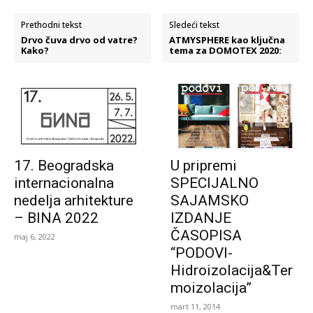
Prethodni tekst
Sledeći tekst
Drvo čuva drvo od vatre?
ATMYSPHERE kao ključna
Kako?
tema za DOMOTEX 2020:
17. Beogradska
U pripremi
internacionalna
SPECIJALNO
nedelja arhitekture
SAJAMSKO
– BINA 2022
IZDANJE
ČASOPISA
maj 6, 2022
“PODOVI-
Hidroizolacija&Ter
moizolacija”
mart 11, 2014