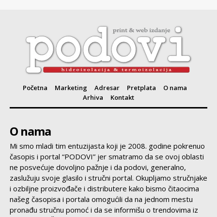
Početna
Marketing
Adresar
Pretplata
O nama
Arhiva
Kontakt
O nama
Mi smo mladi tim entuzijasta koji je 2008. godine pokrenuo
časopis i portal “PODOVI” jer smatramo da se ovoj oblasti
ne posvećuje dovoljno pažnje i da podovi, generalno,
zaslužuju svoje glasilo i stručni portal. Okupljamo stručnjake
i ozbiljne proizvođače i distributere kako bismo čitaocima
našeg časopisa i portala omogućili da na jednom mestu
pronađu stručnu pomoć i da se informišu o trendovima iz