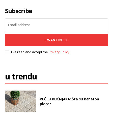
Subscribe
I WANT IN
I've read and accept the
Privacy Policy
.
u trendu
REČ STRUČNJAKA: Šta su behaton
ploče?