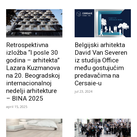
Retrospektivna
Belgijski arhitekta
izložba “I posle 30
David Van Severen
godina – arhitekta”
iz studija Office
Lazara Kuzmanova
među gostujućim
na 20. Beogradskoj
predavačima na
internacionalnoj
Cersaie-u
nedelji arhitekture
jul 23, 2024
– BINA 2025
april 15, 2025