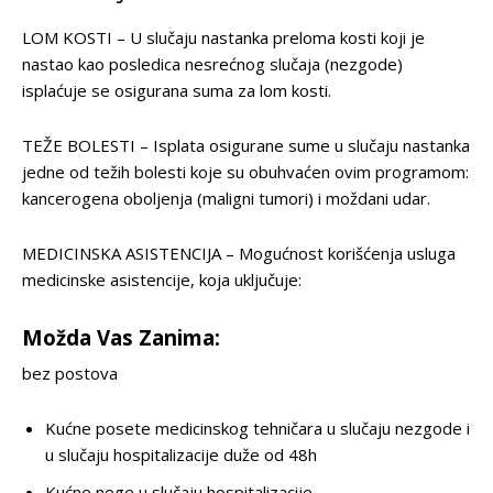
LOM KOSTI – U slučaju nastanka preloma kosti koji je
nastao kao posledica nesrećnog slučaja (nezgode)
isplaćuje se osigurana suma za lom kosti.
TEŽE BOLESTI – Isplata osigurane sume u slučaju nastanka
jedne od težih bolesti koje su obuhvaćen ovim programom:
kancerogena oboljenja (maligni tumori) i moždani udar.
MEDICINSKA ASISTENCIJA – Mogućnost korišćenja usluga
medicinske asistencije, koja uključuje:
Možda Vas Zanima:
bez postova
Kućne posete medicinskog tehničara u slučaju nezgode i
u slučaju hospitalizacije duže od 48h
Kućne nege u slučaju hospitalizacije