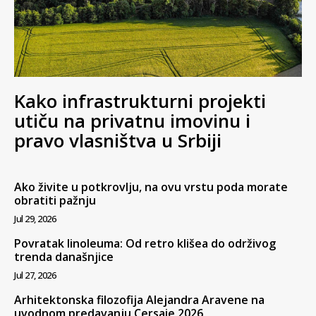
Kako infrastrukturni projekti
utiču na privatnu imovinu i
pravo vlasništva u Srbiji
Ako živite u potkrovlju, na ovu vrstu poda morate
obratiti pažnju
Jul 29, 2026
Povratak linoleuma: Od retro klišea do održivog
trenda današnjice
Jul 27, 2026
Arhitektonska filozofija Alejandra Aravene na
uvodnom predavanju Cersaie 2026