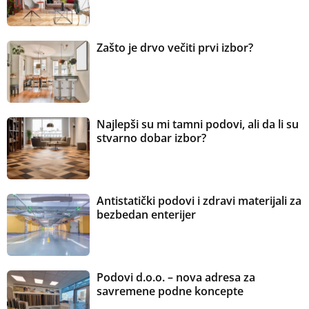
Zašto je drvo večiti prvi izbor?
Najlepši su mi tamni podovi, ali da li su
stvarno dobar izbor?
Antistatički podovi i zdravi materijali za
bezbedan enterijer
Podovi d.o.o. – nova adresa za
savremene podne koncepte