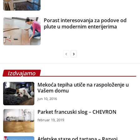
Porast interesovanja za podove od
plute u modernim enterijerima
Izdvajamo
Mekoća tepiha utiče na raspoloženje u
Vašem domu
jun 10, 2016
Parket francuski slog – CHEVRON
februar 19, 2019
Atletske staze od tartana – Razvoj