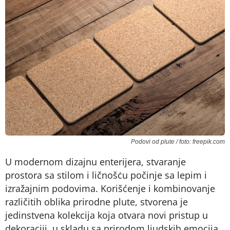
Podovi od plute / foto: freepik.com
U modernom dizajnu enterijera, stvaranje
prostora sa stilom i ličnošċu počinje sa lepim i
izražajnim podovima. Korišćenje i kombinovanje
različitih oblika prirodne plute, stvorena je
jedinstvena kolekcija koja otvara novi pristup u
dekoraciji, u skladu sa prirodom ljudskih emocija.