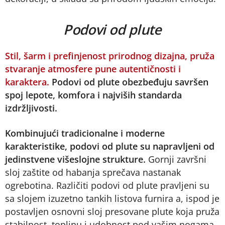
Podovi od plute
Stil, šarm i prefinjenost prirodnog dizajna, pruža
stvaranje atmosfere pune autentičnosti i
karaktera.
Podovi od plute obezbeđuju savršen
spoj lepote, komfora i najviših standarda
izdržljivosti.
Kombinujući tradicionalne i moderne
karakteristike, podovi od plute su napravljeni od
jedinstvene višeslojne strukture.
Gornji završni
sloj zaštite od habanja sprečava nastanak
ogrebotina. Različiti podovi od plute pravljeni su
sa slojem izuzetno tankih listova furnira a, ispod je
postavljen osnovni sloj presovane plute koja pruža
stabilnost, toplinu i udobnost pod vašim nogama.