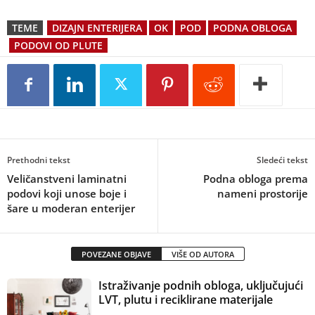
TEME
DIZAJN ENTERIJERA
OK
POD
PODNA OBLOGA
PODOVI OD PLUTE
Prethodni tekst
Sledeći tekst
Veličanstveni laminatni
Podna obloga prema
podovi koji unose boje i
nameni prostorije
šare u moderan enterijer
POVEZANE OBJAVE
VIŠE OD AUTORA
Istraživanje podnih obloga, uključujući
LVT, plutu i reciklirane materijale