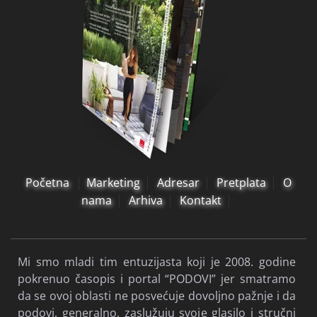
Početna
Marketing
Adresar
Pretplata
O
nama
Arhiva
Kontakt
Mi smo mladi tim entuzijasta koji je 2008. godine
pokrenuo časopis i portal “PODOVI” jer smatramo
da se ovoj oblasti ne posvećuje dovoljno pažnje i da
podovi, generalno, zaslužuju svoje glasilo i stručni