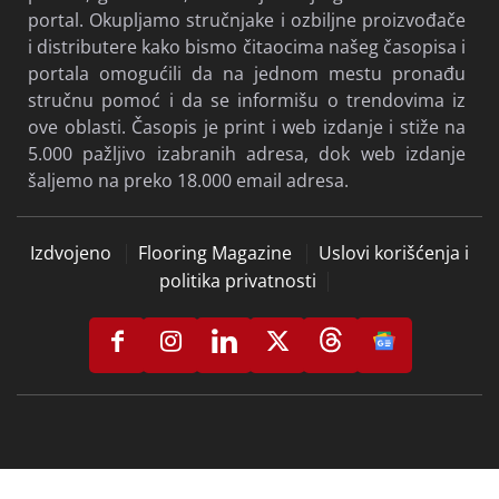
portal. Okupljamo stručnjake i ozbiljne proizvođače
i distributere kako bismo čitaocima našeg časopisa i
portala omogućili da na jednom mestu pronađu
stručnu pomoć i da se informišu o trendovima iz
ove oblasti. Časopis je print i web izdanje i stiže na
5.000 pažljivo izabranih adresa, dok web izdanje
šaljemo na preko 18.000 email adresa.
Izdvojeno
Flooring Magazine
Uslovi korišćenja i
politika privatnosti