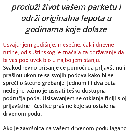
produži život vašem parketu i
održi originalna lepota u
godinama koje dolaze
Usvajanjem godišnje, mesečne, čak i dnevne
rutine, od suštinskog je značaja za održavanje da
bi vaš pod uvek bio u najboljem stanju.
Svakodnevno brisanje će pomoći da prljavštinu i
prašinu ukonite sa svojih podova kako bi se
sprečilo štetno grebanje. Jednom ili dva puta
nedeljno važno je usisati teško dostupna
područja poda. Usisavanjem se otklanja finiji sloj
prljavštine i čestice prašine koje su ostale na
drvenom podu.
Ako je završnica na vašem drvenom podu lagano