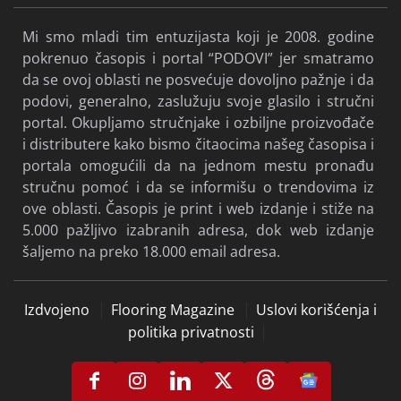
Mi smo mladi tim entuzijasta koji je 2008. godine
pokrenuo časopis i portal “PODOVI” jer smatramo
da se ovoj oblasti ne posvećuje dovoljno pažnje i da
podovi, generalno, zaslužuju svoje glasilo i stručni
portal. Okupljamo stručnjake i ozbiljne proizvođače
i distributere kako bismo čitaocima našeg časopisa i
portala omogućili da na jednom mestu pronađu
stručnu pomoć i da se informišu o trendovima iz
ove oblasti. Časopis je print i web izdanje i stiže na
5.000 pažljivo izabranih adresa, dok web izdanje
šaljemo na preko 18.000 email adresa.
Izdvojeno
Flooring Magazine
Uslovi korišćenja i
politika privatnosti