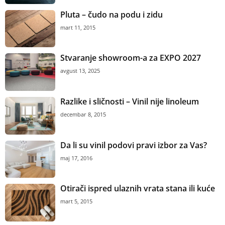
Pluta – čudo na podu i zidu
mart 11, 2015
Stvaranje showroom-a za EXPO 2027
avgust 13, 2025
Razlike i sličnosti – Vinil nije linoleum
decembar 8, 2015
Da li su vinil podovi pravi izbor za Vas?
maj 17, 2016
Otirači ispred ulaznih vrata stana ili kuće
mart 5, 2015