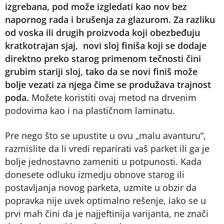
izgrebana, pod može izgledati kao nov bez
napornog rada i brušenja za glazurom. Za razliku
od voska ili drugih proizvoda koji obezbeđuju
kratkotrajan sjaj, novi sloj finiša koji se dodaje
direktno preko starog primenom tečnosti čini
grubim stariji sloj, tako da se novi finiš može
bolje vezati za njega čime se produžava trajnost
poda.
Možete koristiti ovaj metod na drvenim
podovima kao i na plastičnom laminatu.
Pre nego što se upustite u ovu „malu avanturu“,
razmislite da li vredi reparirati vaš parket ili ga je
bolje jednostavno zameniti u potpunosti. Kada
donesete odluku izmedju obnove starog ili
postavljanja novog parketa, uzmite u obzir da
popravka nije uvek optimalno rešenje, iako se u
prvi mah čini da je najjeftinija varijanta, ne znači