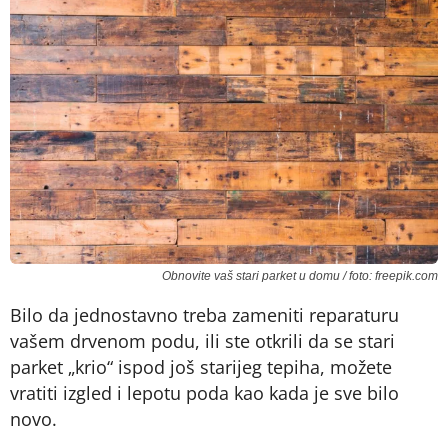
Obnovite vaš stari parket u domu / foto: freepik.com
Bilo da jednostavno treba zameniti reparaturu
vašem drvenom podu, ili ste otkrili da se stari
parket „krio“ ispod još starijeg tepiha, možete
vratiti izgled i lepotu poda kao kada je sve bilo
novo.