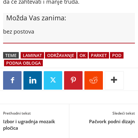
da će zahtevati i manje truda.
Možda Vas zanima:
bez postova
TEME
LAMINAT
ODRŽAVANJE
OK
PARKET
POD
PODNA OBLOGA
Prethodni tekst
Sledeći tekst
Izbor i ugradnja mozaik
Pačvork podni dizajn
pločica