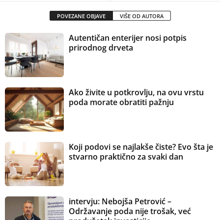
POVEZANE OBJAVE
VIŠE OD AUTORA
Autentičan enterijer nosi potpis
prirodnog drveta
Ako živite u potkrovlju, na ovu vrstu
poda morate obratiti pažnju
Koji podovi se najlakše čiste? Evo šta je
stvarno praktično za svaki dan
intervju: Nebojša Petrović –
Održavanje poda nije trošak, već