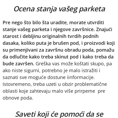
Ocena stanja vašeg parketa
Pre nego što bilo šta uradite, morate utvrditi
stanje vašeg parketa i njegove završnice. Znajući
starost i debljinu originalnih tvrdih podnih
dasaka, koliko puta je brušen pod, i proizvodi koji
su primenjivani za završnu obradu poda, pomažu
da odlučite kako treba skinut pod i kako treba da
bude završen.
Greška vas može koštati skupo, pa
ako niste sigurni, potrebno je malo istražiti i
saznati sve moguće dostune iinformacije.
Istovremeno, treba uzeti u obzir problematične
oblasti koje zahtevaju malo više prirpeme pre
obnove poda.
Saveti koji će pomoći da se