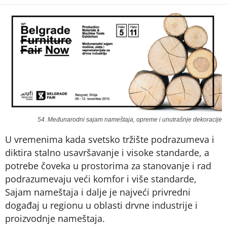
54. Međunarodni sajam nameštaja, opreme i unutrašnje dekoracije
U vremenima kada svetsko tržište podrazumeva i
diktira stalno usavršavanje i visoke standarde, a
potrebe čoveka u prostorima za stanovanje i rad
podrazumevaju veći komfor i više standarde,
Sajam nameštaja i dalje je najveći privredni
događaj u regionu u oblasti drvne industrije i
proizvodnje nameštaja.