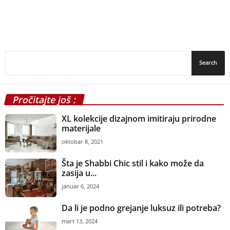
Pročitajte još :
XL kolekcije dizajnom imitiraju prirodne
materijale
oktobar 8, 2021
Šta je Shabbi Chic stil i kako može da
zasija u...
januar 6, 2024
Da li je podno grejanje luksuz ili potreba?
mart 13, 2024