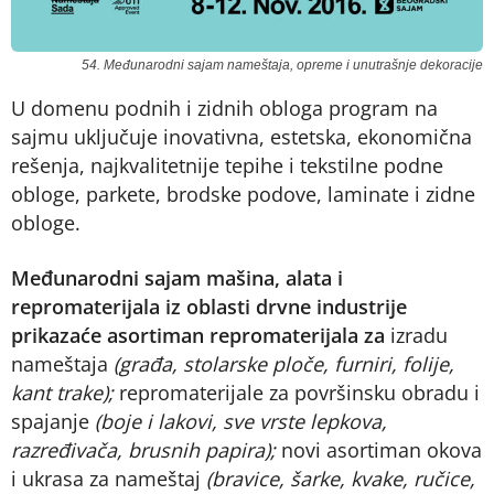
54. Međunarodni sajam nameštaja, opreme i unutrašnje dekoracije
U domenu podnih i zidnih obloga program na
sajmu uključuje inovativna, estetska, ekonomična
rešenja, najkvalitetnije tepihe i tekstilne podne
obloge, parkete, brodske podove, laminate i zidne
obloge.
Međunarodni sajam mašina, alata i
repromaterijala iz oblasti drvne industrije
prikazaće asortiman repromaterijala za
izradu
nameštaja
(građa, stolarske ploče, furniri, folije,
kant trake);
repromaterijale za površinsku obradu i
spajanje
(boje i lakovi, sve vrste lepkova,
razređivača, brusnih papira);
novi asortiman okova
i ukrasa za nameštaj
(bravice, šarke, kvake, ručice,