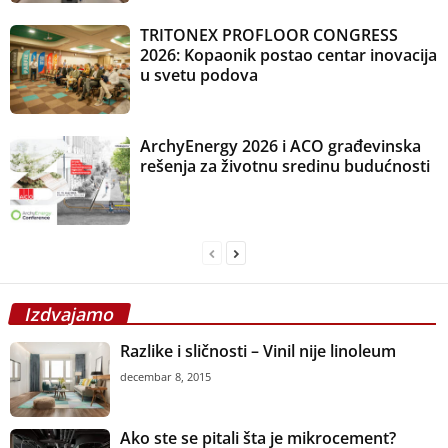
TRITONEX PROFLOOR CONGRESS
2026: Kopaonik postao centar inovacija
u svetu podova
ArchyEnergy 2026 i ACO građevinska
rešenja za životnu sredinu budućnosti
Izdvajamo
Razlike i sličnosti – Vinil nije linoleum
decembar 8, 2015
Ako ste se pitali šta je mikrocement?