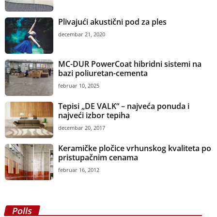
Plivajući akustični pod za ples
decembar 21, 2020
MC-DUR PowerCoat hibridni sistemi na
bazi poliuretan-cementa
februar 10, 2025
Tepisi „DE VALK“ – najveća ponuda i
najveći izbor tepiha
decembar 20, 2017
Keramičke pločice vrhunskog kvaliteta po
pristupačnim cenama
februar 16, 2012
Polls