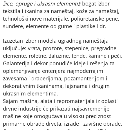
žice, opruge i ukrasni elementi);
bogat izbor
tekstila i tkanina za nameštaj, kože za nameštaj,
tehnološki nove materijale, poliuretanske pene,
sunđere, elemente od gume i plastike i dr.
Izuzetan izbor modela ugradnog nameštaja
uključuje: vrata, prozore, stepenice, pregradne
elemente, roletne, žaluzine, tende, kamine i peći.
Galanterija i dekor ponudiće ideje i rešenja za
oplemenjivanje enterijera najmodernijim
zavesama i draperijama, pozamanterijom i
dekorativnim tkaninama, lajsnama i drugim
ukrasnim elementima.
Sajam mašina, alata i repromaterijala iz oblasti
drvne industrije će prikazati najsavremenije
mašine koje omogućavaju visoku preciznost
primarne obrade drveta, izrade i završne obrade.