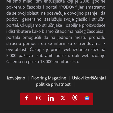
Mi smo mladi tim entuzijasta koji je 2008. godine
pokrenuo časopis i portal “PODOVI” jer smatramo
da se ovoj oblasti ne posvećuje dovoljno pažnje i da
podovi, generalno, zaslužuju svoje glasilo i stručni
portal. Okupljamo stručnjake i ozbiljne proizvođače
i distributere kako bismo čitaocima našeg časopisa i
portala omogućili da na jednom mestu pronađu
stručnu pomoć i da se informišu o trendovima iz
ove oblasti. Časopis je print i web izdanje i stiže na
5.000 pažljivo izabranih adresa, dok web izdanje
šaljemo na preko 18.000 email adresa.
Izdvojeno
Flooring Magazine
Uslovi korišćenja i
politika privatnosti