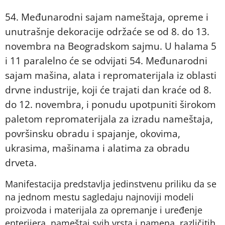
54. Međunarodni sajam nameštaja, opreme i
unutrašnje dekoracije održaće se od 8. do 13.
novembra na Beogradskom sajmu. U halama 5
i 11 paralelno će se odvijati 54. Međunarodni
sajam mašina, alata i repromaterijala iz oblasti
drvne industrije, koji će trajati dan kraće od 8.
do 12. novembra, i ponudu upotpuniti širokom
paletom repromaterijala za izradu nameštaja,
površinsku obradu i spajanje, okovima,
ukrasima, mašinama i alatima za obradu
drveta.
Manifestacija predstavlja jedinstvenu priliku da se
na jednom mestu sagledaju najnoviji modeli
proizvoda i materijala za opremanje i uređenje
enterijera, nameštaj svih vrsta i namena, različitih