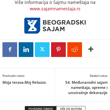
Više informacija o Sajmu nameštaja na
www.sajamnamestaja.rs
Prethodni tekst
Sledeći tekst
Moja terasa.Moj Relazzo.
54. Međunarodni sajam
nameštaja, opreme i
unutrašnje dekoracije
POVEZANE OBJAVE
VIŠE OD AUTORA