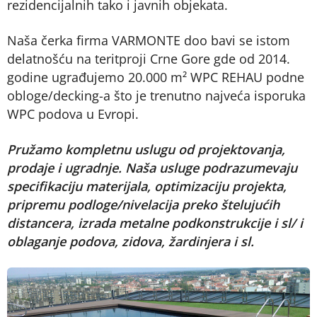
rezidencijalnih tako i javnih objekata.
Naša čerka firma VARMONTE doo bavi se istom
delatnošću na teritproji Crne Gore gde od 2014.
godine ugrađujemo 20.000 m² WPC REHAU podne
obloge/decking-a što je trenutno najveća isporuka
WPC podova u Evropi.
Pružamo kompletnu uslugu od projektovanja,
prodaje i ugradnje. Naša usluge podrazumevaju
specifikaciju materijala, optimizaciju projekta,
pripremu podloge/nivelacija preko štelujućih
distancera, izrada metalne podkonstrukcije i sl/ i
oblaganje podova, zidova, žardinjera i sl.