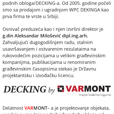
podnih obloga/DECKING-a. Od 2005. godine počeli
smo sa prodajom i ugradnjom WPC DEKINGA kao
prva firma te vrste u Srbiji.
Osnivač preduzeća kao i njen izvršni direktor je
g.din Aleksandar Milošević dipl.ing.arh.
Zahvaljujući dugogodišnjem radu, stalnim
usavršavanjem i ostvarenim rezulataima na
rukovodećim pozicijama u velikim građevinskim
kompanijma, publikacijama u renomiranim
građevinskim časopisima stekao je Državnu
projektantsku i izvođačku licencu.
Delatnost
VAR
MONT
– a je projektovanje objekata,