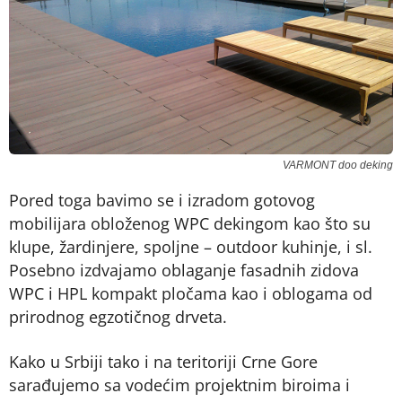
VARMONT doo deking
Pored toga bavimo se i izradom gotovog
mobilijara obloženog WPC dekingom kao što su
klupe, žardinjere, spoljne – outdoor kuhinje, i sl.
Posebno izdvajamo oblaganje fasadnih zidova
WPC i HPL kompakt pločama kao i oblogama od
prirodnog egzotičnog drveta.
Kako u Srbiji tako i na teritoriji Crne Gore
sarađujemo sa vodećim projektnim biroima i