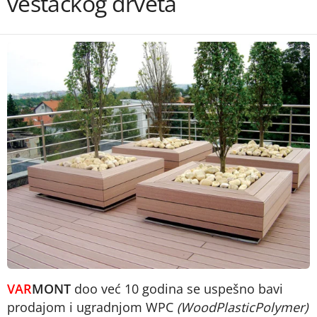
veštačkog drveta
VAR
MONT
doo već 10 godina se uspešno bavi
prodajom i ugradnjom WPC
(WoodPlasticPolymer)