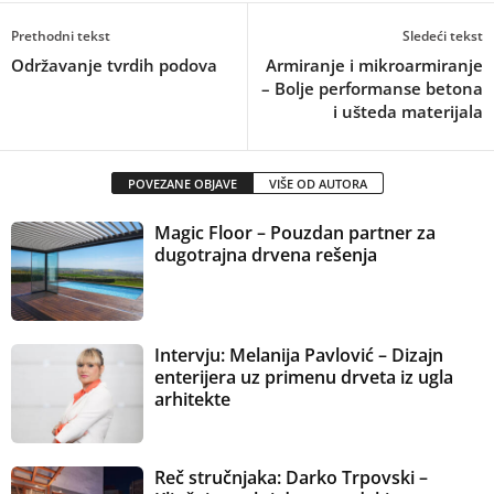
Prethodni tekst
Sledeći tekst
Održavanje tvrdih podova
Armiranje i mikroarmiranje
– Bolje performanse betona
i ušteda materijala
POVEZANE OBJAVE
VIŠE OD AUTORA
Magic Floor – Pouzdan partner za
dugotrajna drvena rešenja
Intervju: Melanija Pavlović – Dizajn
enterijera uz primenu drveta iz ugla
arhitekte
Reč stručnjaka: Darko Trpovski –