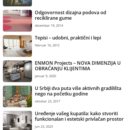
Odgovornost dizajna podova od
reciklirane gume
decembar 19, 2014
Tepisi – udobni, praktični i lepi
februar 16, 2012
ENMON Projects – NOVA DIMENZIJA U
OBRAĆANJU KLIJENTIMA
januar 9, 2020
U Srbiji dva puta više aktivnih gradilišta
nego na početku godine
oktobar 23, 2017
Uređenje vašeg kupatila: kako stvoriti
funkcionalan i estetski privlačan prostor
jun 23, 2023