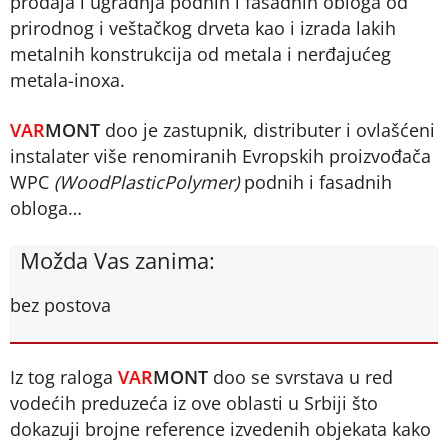
prodaja i ugradnja podnih i fasadnih obloga od
prirodnog i veštačkog drveta kao i izrada lakih
metalnih konstrukcija od metala i nerđajućeg
metala-inoxa.
VAR
MONT
doo je zastupnik, distributer i ovlašćeni
instalater više renomiranih Evropskih proizvođača
WPC
(WoodPlasticPolymer)
podnih i fasadnih
obloga…
Možda Vas zanima:
bez postova
Iz tog raloga
VAR
MONT
doo se svrstava u red
vodećih preduzeća iz ove oblasti u Srbiji što
dokazuji brojne reference izvedenih objekata kako