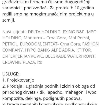
građevinskim firmama čiji smo dugogodišnji
saradnici i podizvođači. Za proteklih 10 godina
radili smo na mnogim značajnim projektima u
zemlji.
Naši klijenti: DELTA HOLDING, EXING B&P, MPC
HOLDING, Monterra – Crna Gora, Mol Petrol,
PETROL, EURODOM,ENTEXT- Crna Gora, FASHON
COMPANY, HYPO BANK- ALPE ADRIA, KTITOR,
ENTERIJER JANKOVIĆ, BELGRADE WATERFRONT,
CROWNIE PLAZA, itd
USLUGE:
1. Projektovanje
2. Prodaja i ugradnja podnih i zidnih obloga od
prirodnog drveta / tik, lapacho, mahagoni i wpc
kompozita, dekinga, podignutih podova.
3. Izrada metalnih konstrukcija, podkonstrukcija,