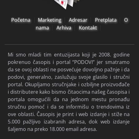
Početna
Marketing
Adresar
Pretplata
O
nama
Arhiva
Kontakt
Mi smo mladi tim entuzijasta koji je 2008. godine
pokrenuo časopis i portal “PODOVI” jer smatramo
da se ovoj oblasti ne posvećuje dovoljno pažnje i da
podovi, generalno, zaslužuju svoje glasilo i stručni
portal. Okupljamo stručnjake i ozbiljne proizvođače
i distributere kako bismo čitaocima našeg časopisa i
portala omogućili da na jednom mestu pronađu
stručnu pomoć i da se informišu o trendovima iz
ove oblasti. Časopis je print i web izdanje i stiže na
5.000 pažljivo izabranih adresa, dok web izdanje
šaljemo na preko 18.000 email adresa.