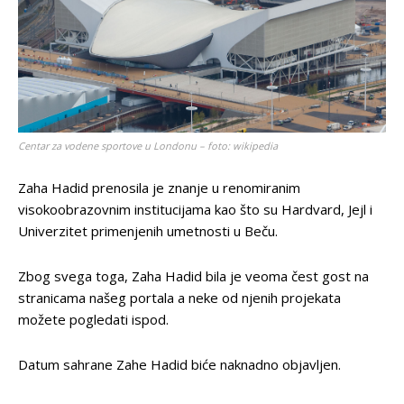
Centar za vodene sportove u Londonu – foto: wikipedia
Zaha Hadid prenosila je znanje u renomiranim
visokoobrazovnim institucijama kao što su Hardvard, Jejl i
Univerzitet primenjenih umetnosti u Beču.
Zbog svega toga, Zaha Hadid bila je veoma čest gost na
stranicama našeg portala a neke od njenih projekata
možete pogledati ispod.
Datum sahrane Zahe Hadid biće naknadno objavljen.