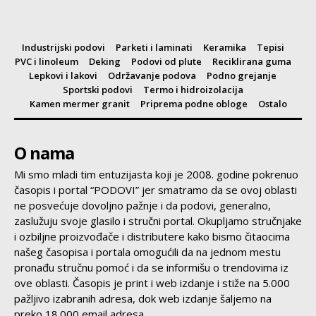
Industrijski podovi
Parketi i laminati
Keramika
Tepisi
PVC i linoleum
Deking
Podovi od plute
Reciklirana guma
Lepkovi i lakovi
Održavanje podova
Podno grejanje
Sportski podovi
Termo i hidroizolacija
Kamen mermer granit
Priprema podne obloge
Ostalo
O nama
Mi smo mladi tim entuzijasta koji je 2008. godine pokrenuo
časopis i portal “PODOVI” jer smatramo da se ovoj oblasti
ne posvećuje dovoljno pažnje i da podovi, generalno,
zaslužuju svoje glasilo i stručni portal. Okupljamo stručnjake
i ozbiljne proizvođače i distributere kako bismo čitaocima
našeg časopisa i portala omogućili da na jednom mestu
pronađu stručnu pomoć i da se informišu o trendovima iz
ove oblasti. Časopis je print i web izdanje i stiže na 5.000
pažljivo izabranih adresa, dok web izdanje šaljemo na
preko 18.000 email adresa.