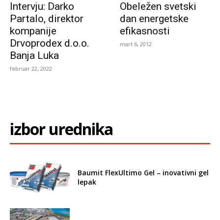
Intervju: Darko
Obeležen svetski
Partalo, direktor
dan energetske
kompanije
efikasnosti
Drvoprodex d.o.o.
mart 6, 2012
Banja Luka
februar 22, 2022
izbor urednika
Baumit FlexUltimo Gel – inovativni gel
lepak