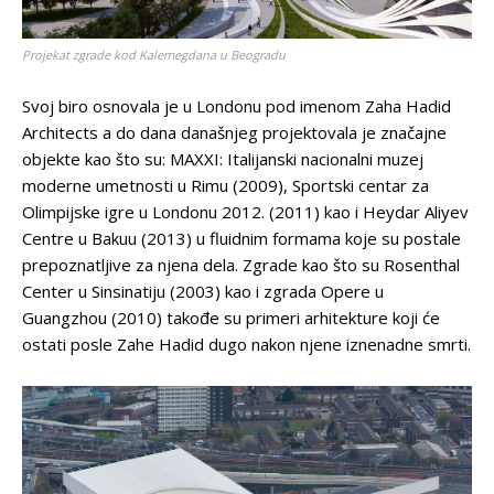
Projekat zgrade kod Kalemegdana u Beogradu
Svoj biro osnovala je u Londonu pod imenom Zaha Hadid
Architects a do dana današnjeg projektovala je značajne
objekte kao što su: MAXXI: Italijanski nacionalni muzej
moderne umetnosti u Rimu (2009), Sportski centar za
Olimpijske igre u Londonu 2012. (2011) kao i Heydar Aliyev
Centre u Bakuu (2013) u fluidnim formama koje su postale
prepoznatljive za njena dela. Zgrade kao što su Rosenthal
Center u Sinsinatiju (2003) kao i zgrada Opere u
Guangzhou (2010) takođe su primeri arhitekture koji će
ostati posle Zahe Hadid dugo nakon njene iznenadne smrti.