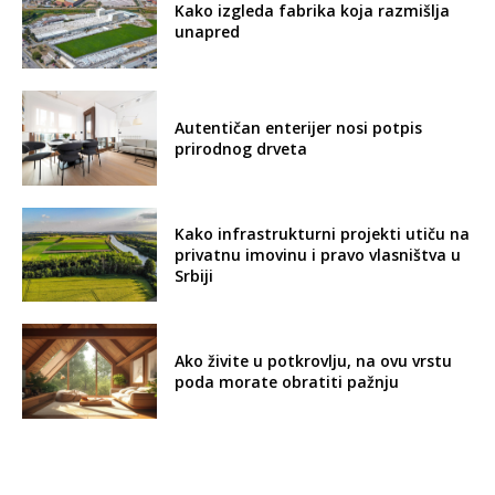
Kako izgleda fabrika koja razmišlja
unapred
Autentičan enterijer nosi potpis
prirodnog drveta
Kako infrastrukturni projekti utiču na
privatnu imovinu i pravo vlasništva u
Srbiji
Ako živite u potkrovlju, na ovu vrstu
poda morate obratiti pažnju