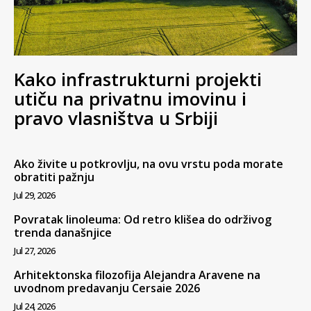
Kako infrastrukturni projekti
utiču na privatnu imovinu i
pravo vlasništva u Srbiji
Ako živite u potkrovlju, na ovu vrstu poda morate
obratiti pažnju
Jul 29, 2026
Povratak linoleuma: Od retro klišea do održivog
trenda današnjice
Jul 27, 2026
Arhitektonska filozofija Alejandra Aravene na
uvodnom predavanju Cersaie 2026
Jul 24, 2026