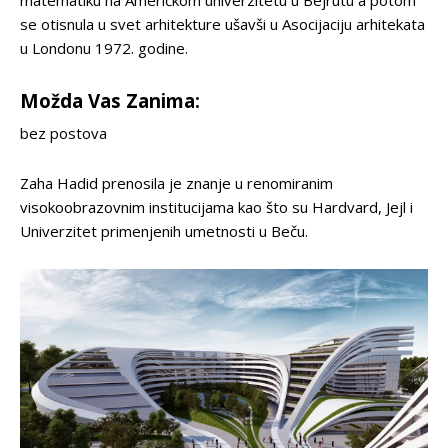
matematiku na Američkom univerzitetu u Bejrutu a potom
se otisnula u svet arhitekture ušavši u Asocijaciju arhitekata
u Londonu 1972. godine.
Možda Vas Zanima:
bez postova
Zaha Hadid prenosila je znanje u renomiranim
visokoobrazovnim institucijama kao što su Hardvard, Jejl i
Univerzitet primenjenih umetnosti u Beču.