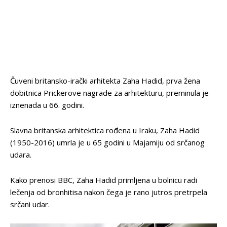
Čuveni britansko-irački arhitekta Zaha Hadid, prva žena
dobitnica Prickerove nagrade za arhitekturu, preminula je
iznenada u 66. godini.
Slavna britanska arhitektica rođena u Iraku, Zaha Hadid
(1950-2016) umrla je u 65 godini u Majamiju od srčanog
udara.
Kako prenosi BBC, Zaha Hadid primljena u bolnicu radi
lečenja od bronhitisa nakon čega je rano jutros pretrpela
srčani udar.