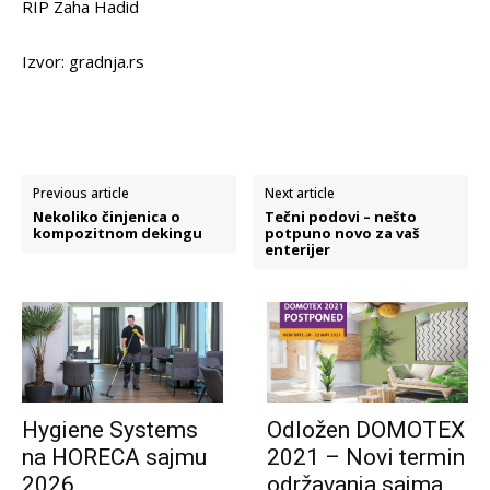
RIP Zaha Hadid
Izvor: gradnja.rs
Previous article
Next article
Nekoliko činjenica o
Tečni podovi – nešto
kompozitnom dekingu
potpuno novo za vaš
enterijer
Hygiene Systems
Odložen DOMOTEX
na HORECA sajmu
2021 – Novi termin
2026
održavanja sajma