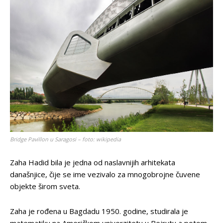
Bridge Pavillon u Saragosi – foto: wikipedia
Zaha Hadid bila je jedna od naslavnijih arhitekata
današnjice, čije se ime vezivalo za mnogobrojne čuvene
objekte širom sveta.
Zaha je rođena u Bagdadu 1950. godine, studirala je