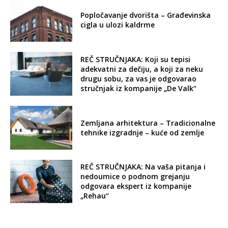
Popločavanje dvorišta – Građevinska
cigla u ulozi kaldrme
REČ STRUČNJAKA: Koji su tepisi
adekvatni za dečiju, a koji za neku
drugu sobu, za vas je odgovarao
stručnjak iz kompanije „De Valk“
Zemljana arhitektura – Tradicionalne
tehnike izgradnje – kuće od zemlje
REČ STRUČNJAKA: Na vaša pitanja i
nedoumice o podnom grejanju
odgovara ekspert iz kompanije
„Rehau“