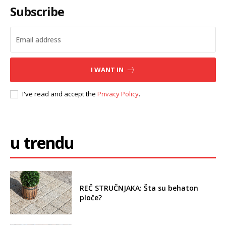
Subscribe
I WANT IN
I've read and accept the
Privacy Policy
.
u trendu
REČ STRUČNJAKA: Šta su behaton
ploče?