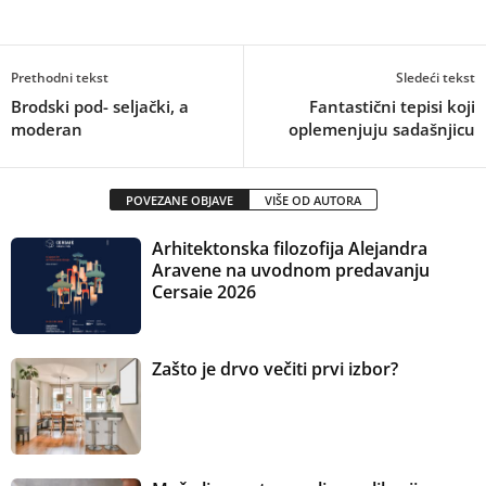
Prethodni tekst
Sledeći tekst
Brodski pod- seljački, a
Fantastični tepisi koji
moderan
oplemenjuju sadašnjicu
POVEZANE OBJAVE
VIŠE OD AUTORA
Arhitektonska filozofija Alejandra
Aravene na uvodnom predavanju
Cersaie 2026
Zašto je drvo večiti prvi izbor?