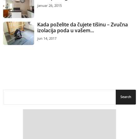
januar 26, 2015
Kada poželite da čujete tišinu – Zvučna
izolacija poda u vašem...
jun 14, 2017
Pročitajte još :
Izbor industrijskog poda i izvođača
maj 15, 2011