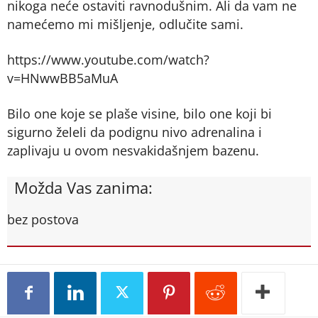
nikoga neće ostaviti ravnodušnim. Ali da vam ne
namećemo mi mišljenje, odlučite sami.
https://www.youtube.com/watch?
v=HNwwBB5aMuA
Bilo one koje se plaše visine, bilo one koji bi
sigurno želeli da podignu nivo adrenalina i
zaplivaju u ovom nesvakidašnjem bazenu.
Možda Vas zanima:
bez postova