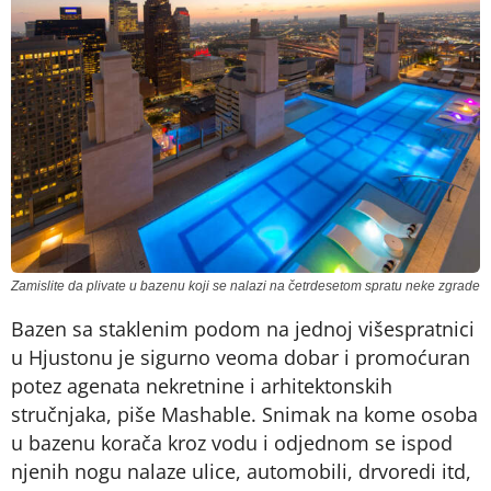
Zamislite da plivate u bazenu koji se nalazi na četrdesetom spratu neke zgrade
Bazen sa staklenim podom na jednoj višespratnici
u Hjustonu je sigurno veoma dobar i promoćuran
potez agenata nekretnine i arhitektonskih
stručnjaka, piše Mashable. Snimak na kome osoba
u bazenu korača kroz vodu i odjednom se ispod
njenih nogu nalaze ulice, automobili, drvoredi itd,