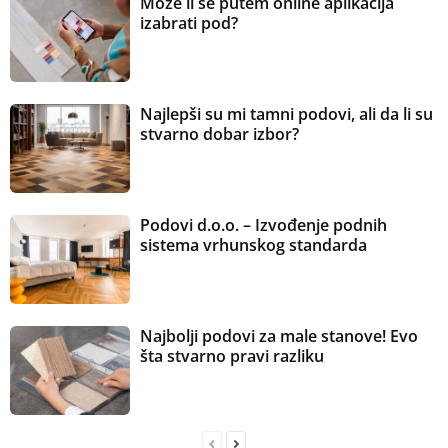
Može li se putem online aplikacija
izabrati pod?
Najlepši su mi tamni podovi, ali da li su
stvarno dobar izbor?
Podovi d.o.o. – Izvođenje podnih
sistema vrhunskog standarda
Najbolji podovi za male stanove! Evo
šta stvarno pravi razliku