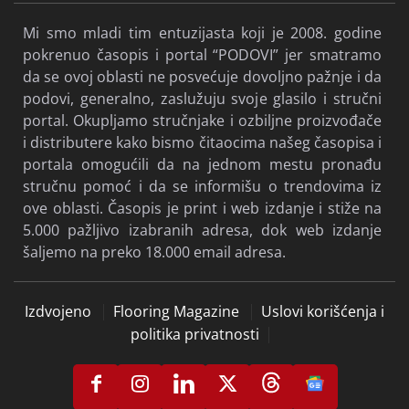
Mi smo mladi tim entuzijasta koji je 2008. godine
pokrenuo časopis i portal “PODOVI” jer smatramo
da se ovoj oblasti ne posvećuje dovoljno pažnje i da
podovi, generalno, zaslužuju svoje glasilo i stručni
portal. Okupljamo stručnjake i ozbiljne proizvođače
i distributere kako bismo čitaocima našeg časopisa i
portala omogućili da na jednom mestu pronađu
stručnu pomoć i da se informišu o trendovima iz
ove oblasti. Časopis je print i web izdanje i stiže na
5.000 pažljivo izabranih adresa, dok web izdanje
šaljemo na preko 18.000 email adresa.
Izdvojeno
Flooring Magazine
Uslovi korišćenja i
politika privatnosti