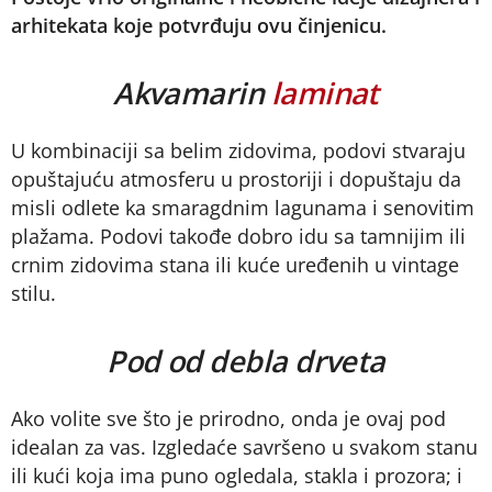
arhitekata koje potvrđuju ovu činjenicu.
Akvamarin
laminat
U kombinaciji sa belim zidovima, podovi stvaraju
opuštajuću atmosferu u prostoriji i dopuštaju da
misli odlete ka smaragdnim lagunama i senovitim
plažama. Podovi takođe dobro idu sa tamnijim ili
crnim zidovima stana ili kuće uređenih u vintage
stilu.
Pod od debla drveta
Ako volite sve što je prirodno, onda je ovaj pod
idealan za vas. Izgledaće savršeno u svakom stanu
ili kući koja ima puno ogledala, stakla i prozora; i