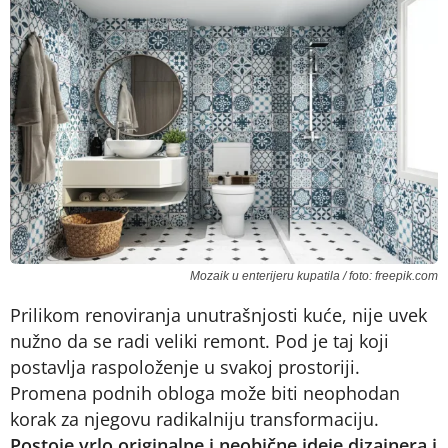
Mozaik u enterijeru kupatila / foto: freepik.com
Prilikom renoviranja unutrašnjosti kuće, nije uvek
nužno da se radi veliki remont. Pod je taj koji
postavlja raspoloženje u svakoj prostoriji.
Promena podnih obloga može biti neophodan
korak za njegovu radikalniju transformaciju.
Postoje vrlo originalne i neobične ideje dizajnera i