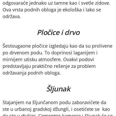
odgovaraće jednako uz tamne kao i svetle zidove.
Ova vrsta podnih obloga je ekološka i lako se
održava.
Pločice i drvo
Šestougaone pločice izgledaju kao da su prolivene
po drvenom podu. To doprinosi laganijem i
mirnijem utisku atmosfere. Ovakvi podovi
predstavljaju praktično rešenje za problem
održavanja podnih obloga.
Šljunak
Stajanjem na šljunčanom podu zaboravićete da
ste u urbanoj gradskoj džungli, i osetićete se kao
da ste u divljini. Cementno kamenje i šljunak će se