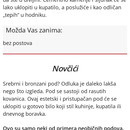
lako uklopiti u kupatilo, a poslužiće i kao odličan
„tepih“ u hodniku.
Možda Vas zanima:
bez postova
Novčići
Srebrni i bronzani pod? Odluka je daleko lakša
nego što izgleda. Pod se sastoji od rasutih
kovanica. Ovaj estetski i pristupačan pod će se
uklopiti u gotovo bilo koji stil kuhinje, kupatila ili
dnevnog boravka.
Ovo su samo neki od primera neobičnih podova.