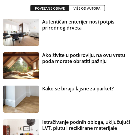
POVEZANE OBJAVE
VIŠE OD AUTORA
Autentičan enterijer nosi potpis
prirodnog drveta
Ako živite u potkrovlju, na ovu vrstu
poda morate obratiti pažnju
Kako se biraju lajsne za parket?
Istraživanje podnih obloga, uključujući
LVT, plutu i reciklirane materijale