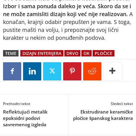
Izbor i sama ponuda daleko je veća. Skoro da se i
ne može zamisliti dizajn koji već nije realizovan.
A
konačan, krajnji odabir prepušten je vama. S toga,
pustite mašti na volju, i prepoznajte svoj lični
karakter u nekim od ponuđenih podova.
TEME
DIZAJN ENTERIJERA
DRVO
OK
PLOČICE
Prethodni tekst
Sledeći tekst
Reflektujući metalik
Ekstrudirane keramičke
epoksidni podovi
pločice španskog karaktera
savremenog izgleda