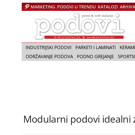
MARKETING
PODOVI U TRENDU
KATALOZI
ARHIV
Č
a
s
o
p
i
INDUSTRIJSKI PODOVI
PARKETI I LAMINATI
KERAM
s
ODRŽAVANJE PODOVA
PODNO GREJANJE
SPORTS
P
o
d
o
v
i
Modularni podovi idealni 