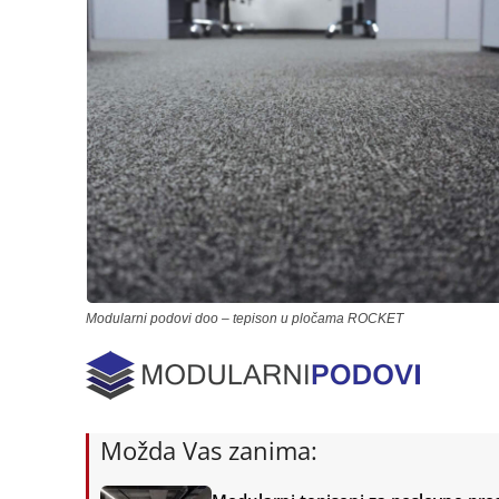
Modularni podovi doo – tepison u pločama ROCKET
Možda Vas zanima: