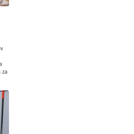
jv
a
 za