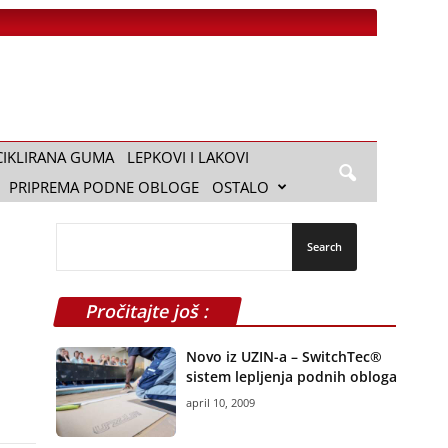
CIKLIRANA GUMA
LEPKOVI I LAKOVI
PRIPREMA PODNE OBLOGE
OSTALO
Pročitajte još :
Novo iz UZIN-a – SwitchTec®
sistem lepljenja podnih obloga
april 10, 2009