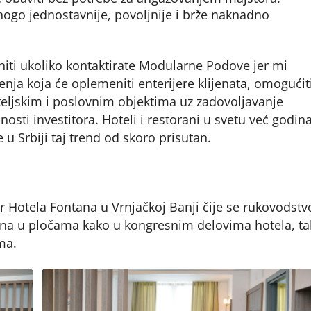
nogo jednostavnije, povoljnije i brže naknadno
ti ukoliko kontaktirate Modularne Podove jer mi
nja koja će oplemeniti enterijere klijenata, omogućit
teljskim i poslovnim objektima uz zadovoljavanje
ćnosti investitora. Hoteli i restorani u svetu već godi
u Srbiji taj trend od skoro prisutan.
Hotela Fontana u Vrnjačkoj Banji čije se rukovodstv
na u pločama kako u kongresnim delovima hotela, ta
ma.