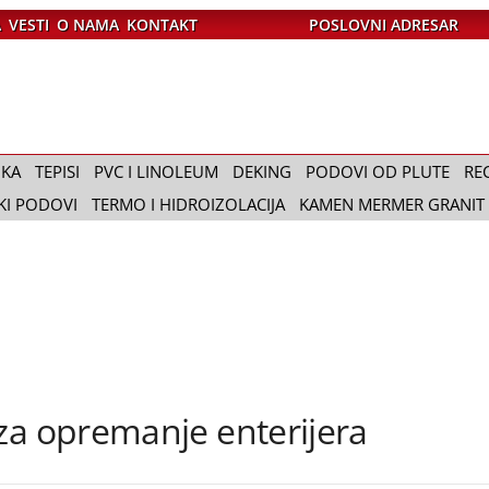
A
VESTI
O NAMA
KONTAKT
POSLOVNI ADRESAR
IKA
TEPISI
PVC I LINOLEUM
DEKING
PODOVI OD PLUTE
RE
KI PODOVI
TERMO I HIDROIZOLACIJA
KAMEN MERMER GRANIT
za opremanje enterijera