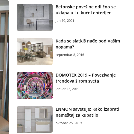
Betonske površine odlično se
uklapaju i u kućni enterijer
jun 10, 2021
Kada se slatkiš nađe pod Vašim
nogama?
septembar 8, 2016
DOMOTEX 2019 – Povezivanje
trendova širom sveta
januar 15, 2019
ENMON savetuje: Kako izabrati
nameštaj za kupatilo
oktobar 25, 2019