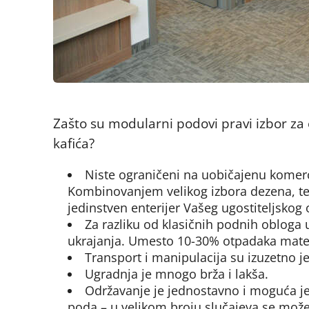
Zašto su modularni podovi pravi izbor za 
kafića?
Niste ograničeni na uobičajenu komer
Kombinovanjem velikog izbora dezena, tek
jedinstven enterijer Vašeg ugostiteljskog 
Za razliku od klasičnih podnih obloga
ukrajanja. Umesto 10-30% otpadaka mate
Transport i manipulacija su izuzetno j
Ugradnja je mnogo brža i lakša.
Održavanje je jednostavno i moguća je
poda – u velikom broju slučajeva se mož