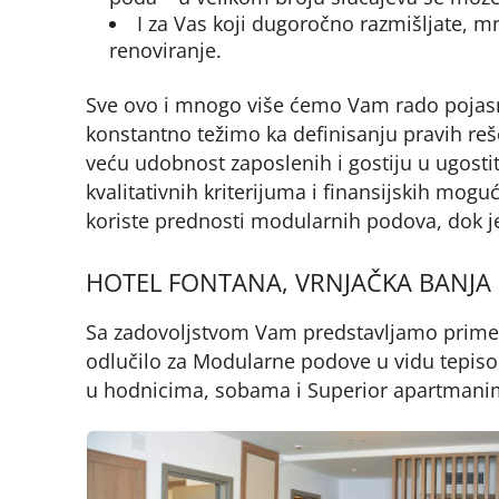
I za Vas koji dugoročno razmišljate, m
renoviranje.
Sve ovo i mnogo više ćemo Vam rado pojasni
konstantno težimo ka definisanju pravih reše
veću udobnost zaposlenih i gostiju u ugosti
kvalitativnih kriterijuma i finansijskih mogu
koriste prednosti modularnih podova, dok je 
HOTEL FONTANA, VRNJAČKA BANJA
Sa zadovoljstvom Vam predstavljamo primer 
odlučilo za Modularne podove u vidu tepiso
u hodnicima, sobama i Superior apartmani