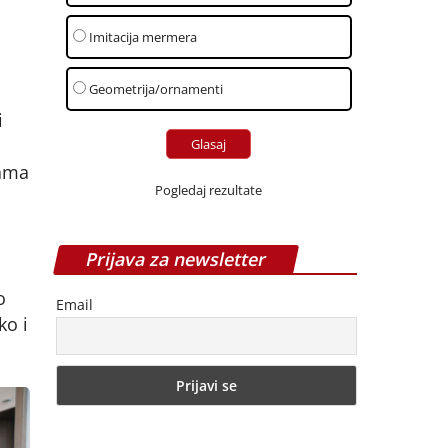
Imitacija mermera
Geometrija/ornamenti
i
nama
Pogledaj rezultate
Prijava za newsletter
o
Email
ko i