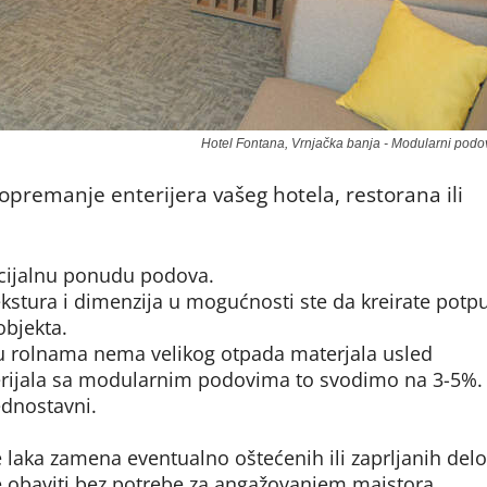
Hotel Fontana, Vrnjačka banja - Modularni podo
opremanje enterijera vašeg hotela, restorana ili
cijalnu ponudu podova.
stura i dimenzija u mogućnosti ste da kreirate potp
objekta.
 u rolnama nema velikog otpada materjala usled
rijala sa modularnim podovima to svodimo na 3-5%.
ednostavni.
 laka zamena eventualno oštećenih ili zaprljanih del
e obaviti bez potrebe za angažovanjem majstora.