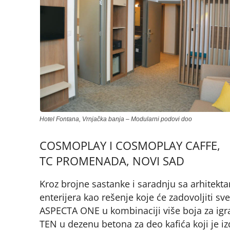
Hotel Fontana, Vrnjačka banja – Modularni podovi doo
COSMOPLAY I COSMOPLAY CAFFE,
TC PROMENADA, NOVI SAD
Kroz brojne sastanke i saradnju sa arhitekt
enterijera kao rešenje koje će zadovoljiti 
ASPECTA ONE u kombinaciji više boja za igra
TEN u dezenu betona za deo kafića koji je iz