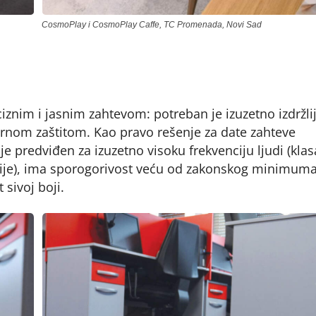
CosmoPlay i CosmoPlay Caffe, TC Promenada, Novi Sad
znim i jasnim zahtevom: potreban je izuzetno izdržli
arnom zaštitom. Kao pravo rešenje za date zahteve
e predviđen za izuzetno visoku frekvenciju ljudi (klas
bije), ima sporogorivost veću od zakonskog minimuma
 sivoj boji.