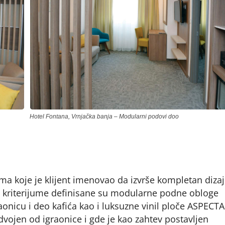
Hotel Fontana, Vrnjačka banja – Modularni podovi doo
ama koje je klijent imenovao da izvrše kompletan diza
sve kriterijume definisane su modularne podne obloge
onicu i deo kafića kao i luksuzne vinil ploče ASPECTA
dvojen od igraonice i gde je kao zahtev postavljen