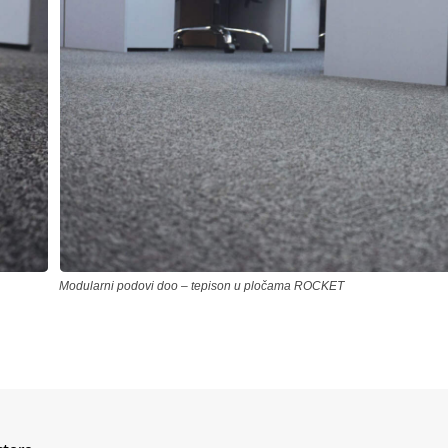
Modularni podovi doo – tepison u pločama ROCKET