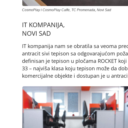
CosmoPlay i CosmoPlay Caffe, TC Promenada, Novi Sad
IT KOMPANIJA,
NOVI SAD
IT kompanija nam se obratila sa veoma preci
antracit sivi tepison sa odgovarajućom pož
definisan je tepison u pločama ROCKET koji j
33 – najviša klasa koju tepison može da do
komercijalne objekte i dostupan je u antracit