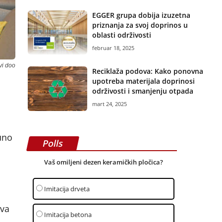
EGGER grupa dobija izuzetna
priznanja za svoj doprinos u
oblasti održivosti
februar 18, 2025
vi doo
Reciklaža podova: Kako ponovna
upotreba materijala doprinosi
održivosti i smanjenju otpada
mart 24, 2025
uno
Polls
Vaš omiljeni dezen keramičkih pločica?
Imitacija drveta
ova
Imitacija betona