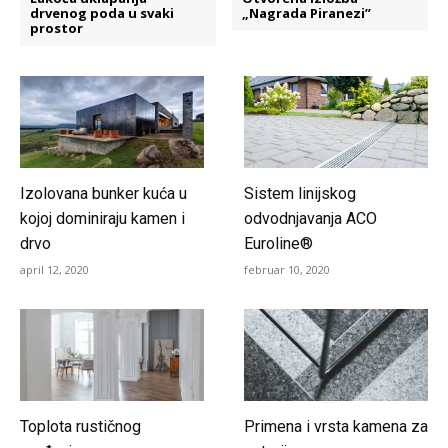
drvenog poda u svaki
„Nagrada Piranezi”
prostor
Izolovana bunker kuća u
Sistem linijskog
kojoj dominiraju kamen i
odvodnjavanja ACO
drvo
Euroline®
april 12, 2020
februar 10, 2020
Toplota rustičnog
Primena i vrsta kamena za