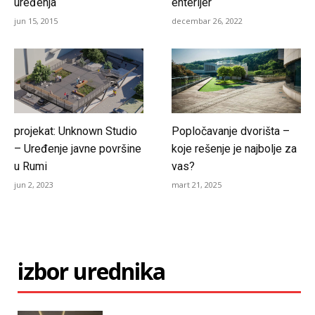
uređenja
enterijer
jun 15, 2015
decembar 26, 2022
projekat: Unknown Studio
Popločavanje dvorišta –
– Uređenje javne površine
koje rešenje je najbolje za
u Rumi
vas?
jun 2, 2023
mart 21, 2025
izbor urednika