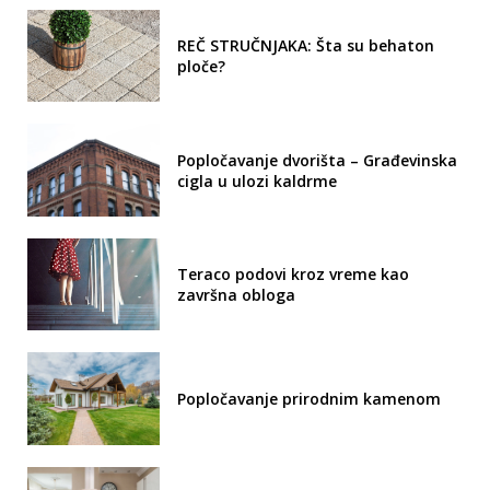
REČ STRUČNJAKA: Šta su behaton
ploče?
Popločavanje dvorišta – Građevinska
cigla u ulozi kaldrme
Teraco podovi kroz vreme kao
završna obloga
Popločavanje prirodnim kamenom