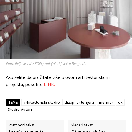
Foto: Relja Ivanić / SOFI prodajni objekat u Beogradu
Ako želite da pročitate više o ovom arhitektonskom
projektu, posetite
LINK.
TEME
arhitektonski studio
dizajn enterijera
mermer
ok
Studio Autori
Prethodni tekst
Sledeći tekst
Lakoća uklapanja
Otvorena izložba