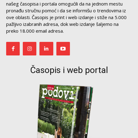
našeg časopisa i portala omogućili da na jednom mestu
pronađu stručnu pomoć i da se informišu o trendovima iz
ove oblasti. Časopis je print i web izdanje i stiže na 5.000
pažljivo izabranih adresa, dok web izdanje šaljemo na
preko 18.000 email adresa.
Časopis i web portal