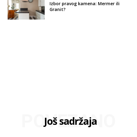
Izbor pravog kamena: Mermer ili
Granit?
POVEZANO
Još sadržaja