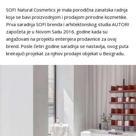
SOFI Natural Cosmetics je mala porodična zanatska radnja
koja se bavi proizvodnjom i prodajom prirodne kozmetike.
Prva saradnja SOFI brenda i arhitektonskog studia AUTORI
započeta je u Novom Sadu 2016. godine kada su
angažovani na projektu enterijera prodavnice za ovaj
brend. Posle četiri godine saradnja se nastavlja, ovog puta
kreirajući projekat za njihov prodajni objekat u Beogradu.