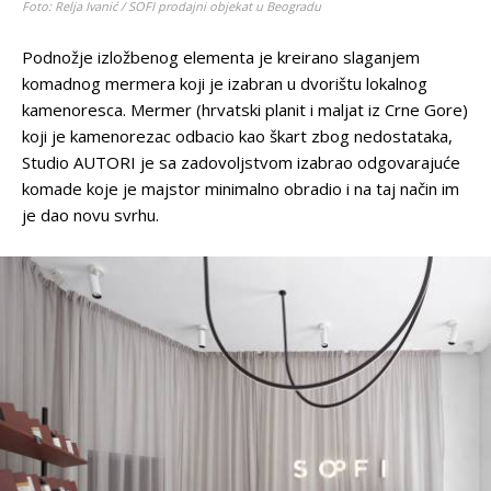
Foto: Relja Ivanić / SOFI prodajni objekat u Beogradu
Podnožje izložbenog elementa je kreirano slaganjem
komadnog mermera koji je izabran u dvorištu lokalnog
kamenoresca. Mermer (hrvatski planit i maljat iz Crne Gore)
koji je kamenorezac odbacio kao škart zbog nedostataka,
Studio AUTORI je sa zadovoljstvom izabrao odgovarajuće
komade koje je majstor minimalno obradio i na taj način im
je dao novu svrhu.