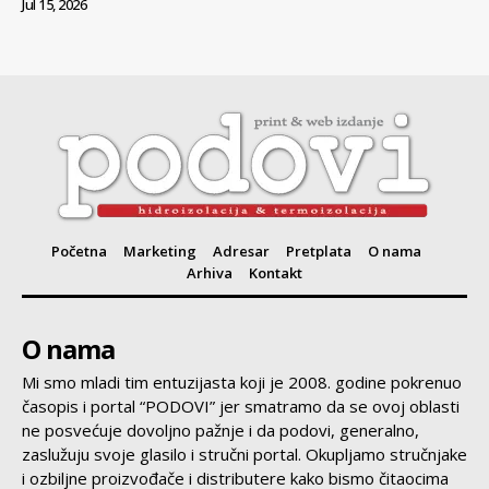
Jul 15, 2026
Početna
Marketing
Adresar
Pretplata
O nama
Arhiva
Kontakt
O nama
Mi smo mladi tim entuzijasta koji je 2008. godine pokrenuo
časopis i portal “PODOVI” jer smatramo da se ovoj oblasti
ne posvećuje dovoljno pažnje i da podovi, generalno,
zaslužuju svoje glasilo i stručni portal. Okupljamo stručnjake
i ozbiljne proizvođače i distributere kako bismo čitaocima