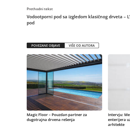
Prethodni tekst
Vodootporni pod sa izgledom klasičnog drveta – L
pod
POVEZANE OBJAVE
VIŠE OD AUTORA
Magic Floor – Pouzdan partner za
Intervju: Me
dugotrajna drvena rešenja
enterijera u
arhitekte