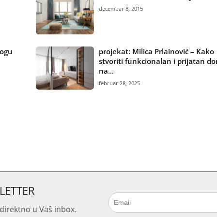
decembar 8, 2015
mogu
projekat: Milica Prlainović – Kako
stvoriti funkcionalan i prijatan d
na...
februar 28, 2025
SLETTER
direktno u Vaš inbox.