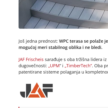
Još jedna prednost:
WPC terasa se polaže je
mogućoj meri stabilnog oblika i ne bledi.
JAF Frischeis
sarađuje s oba tržišna lidera i
dugovečnosti:
„UPM
“ i
„TimberTech“
. Oba p
patentirane sisteme polaganja u kompletno