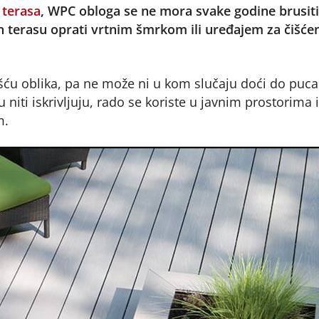
 terasa
, WPC obloga se ne mora svake godine brusiti 
en terasu oprati vrtnim šmrkom ili uređajem za čišće
šću oblika, pa ne može ni u kom slučaju doći do puca
iti iskrivljuju, rado se koriste u javnim prostorima i
m.