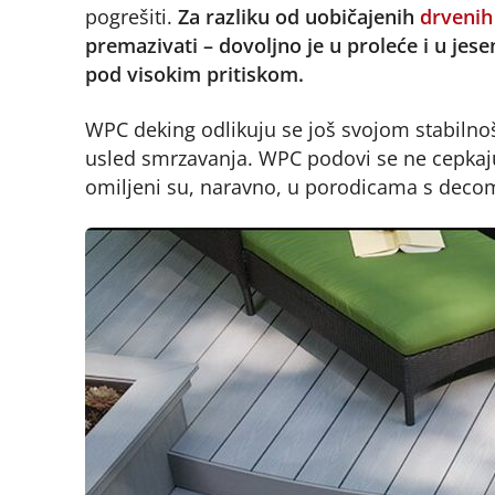
pogrešiti.
Za razliku od uobičajenih
drvenih
premazivati – dovoljno je u proleće i u jes
pod visokim pritiskom.
WPC deking odlikuju se još svojom stabilno
usled smrzavanja. WPC podovi se ne cepkaju n
omiljeni su, naravno, u porodicama s deco