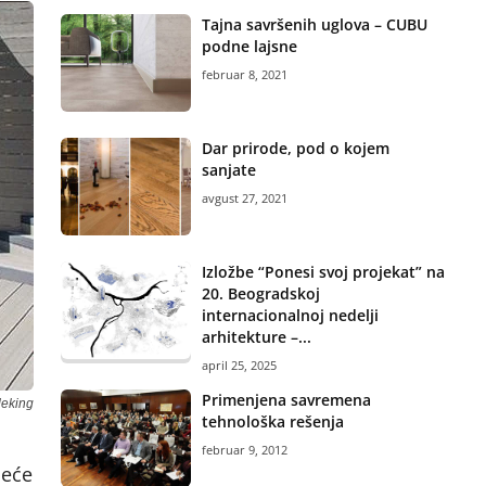
Tajna savršenih uglova – CUBU
podne lajsne
februar 8, 2021
Dar prirode, pod o kojem
sanjate
avgust 27, 2021
Izložbe “Ponesi svoj projekat” na
20. Beogradskoj
internacionalnoj nedelji
arhitekture –...
april 25, 2025
Primenjena savremena
deking
tehnološka rešenja
februar 9, 2012
neće