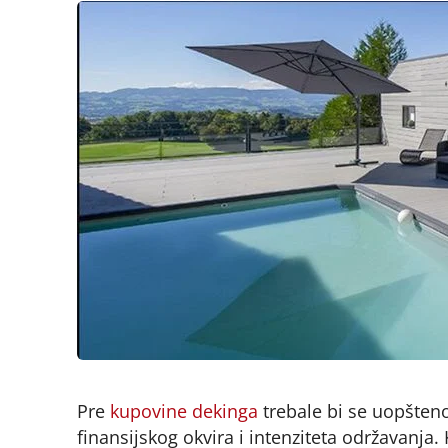
Pre
kupovine dekinga
trebale bi se uopšteno u
finansijskog okvira i intenziteta održavanj