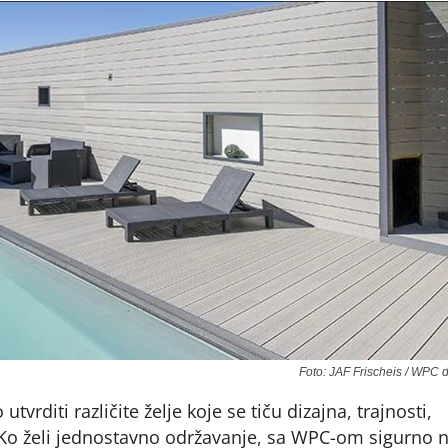
Foto: JAF Frischeis / WPC 
tvrditi različite želje koje se tiču dizajna, trajnosti,
a. Ko želi jednostavno održavanje, sa WPC-om sigurno 