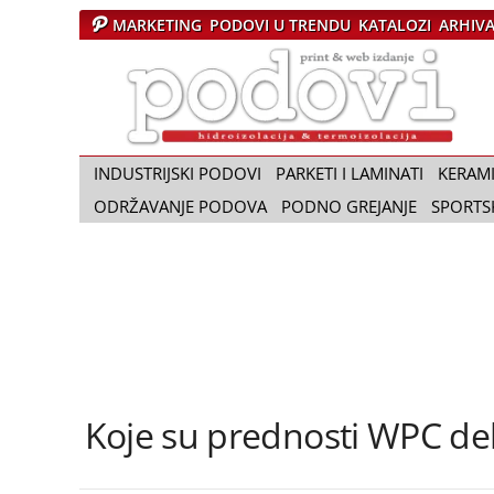
MARKETING
PODOVI U TRENDU
KATALOZI
ARHIV
Č
a
s
o
p
i
INDUSTRIJSKI PODOVI
PARKETI I LAMINATI
KERAM
s
ODRŽAVANJE PODOVA
PODNO GREJANJE
SPORTS
P
o
d
o
v
i
Koje su prednosti WPC de