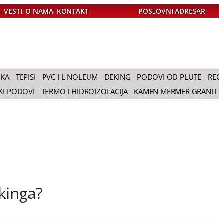
A
VESTI
O NAMA
KONTAKT
POSLOVNI ADRESAR
IKA
TEPISI
PVC I LINOLEUM
DEKING
PODOVI OD PLUTE
RE
KI PODOVI
TERMO I HIDROIZOLACIJA
KAMEN MERMER GRANIT
kinga?