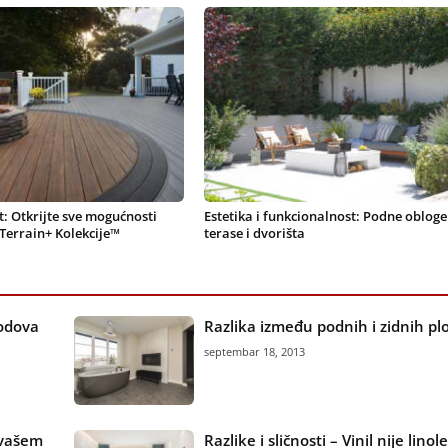
st: Otkrijte sve mogućnosti
Estetika i funkcionalnost: Podne obloge
Terrain+ Kolekcije™
terase i dvorišta
podova
Razlika između podnih i zidnih plo
septembar 18, 2013
 vašem
Razlike i sličnosti – Vinil nije lino