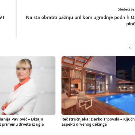
Sledeći te
VT
Na šta obratiti pažnju prilikom ugradnje podnih 
plo
lanija Pavlović – Dizajn
Reč stručnjaka: Darko Trpovski – Ključn
z primenu drveta iz ugla
aspekti drvenog dekinga