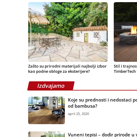
Zašto su prirodni materijali najbolji izbor
Stil i trajno
kao podne obloge za eksterijere?
TimberTech 
Izdvajamo
Koje su prednosti i nedostaci 
od bambusa?
april 25, 2020
Vuneni tepisi – dodir prirode u