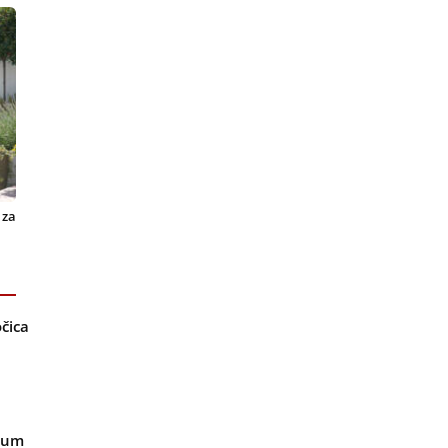
 za
čica
leum