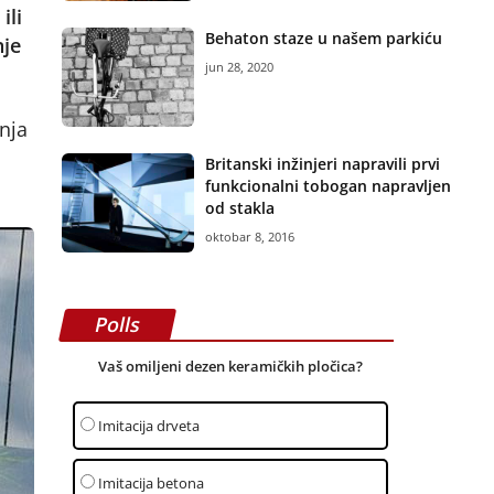
ili
Behaton staze u našem parkiću
nje
jun 28, 2020
nja
Britanski inžinjeri napravili prvi
funkcionalni tobogan napravljen
od stakla
oktobar 8, 2016
Polls
Vaš omiljeni dezen keramičkih pločica?
Imitacija drveta
Imitacija betona