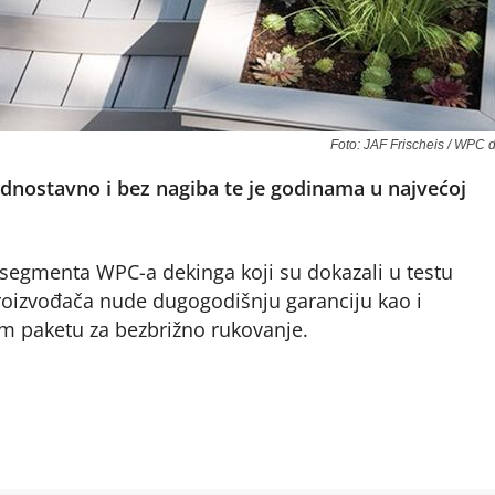
Foto: JAF Frischeis / WPC 
dnostavno i bez nagiba te je godinama u najvećoj
z segmenta WPC-a dekinga koji su dokazali u testu
roizvođača nude dugogodišnju garanciju kao i
m paketu za bezbrižno rukovanje.