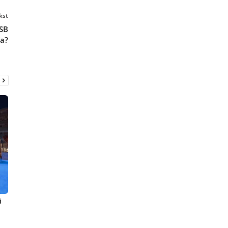
kst
OSB
ča?
i