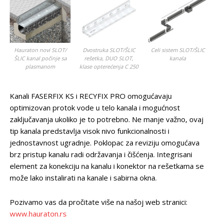
Hauraton novi SLOT/
Dvostruka SLOT/ŠLIC
Celi sistem SLOT/ŠLIC
ŠLIC kanal počinje sa
rešetka, DUO SLOT,
kanala
plasmanom
klase opterećenja C 250
Kanali FASERFIX KS i RECYFIX PRO omogućavaju
optimizovan protok vode u telo kanala i mogućnost
zaključavanja ukoliko je to potrebno. Ne manje važno, ovaj
tip kanala predstavlja visok nivo funkcionalnosti i
jednostavnost ugradnje. Poklopac za reviziju omogućava
brz pristup kanalu radi održavanja i čišćenja. Integrisani
element za konekciju na kanalu i konektor na rešetkama se
može lako instalirati na kanale i sabirna okna.
Pozivamo vas da pročitate više na našoj web stranici:
www.hauraton.rs