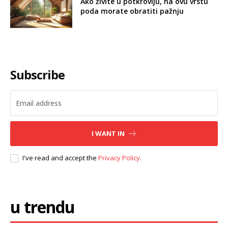
Ako živite u potkrovlju, na ovu vrstu
poda morate obratiti pažnju
Subscribe
I WANT IN
I've read and accept the
Privacy Policy
.
u trendu