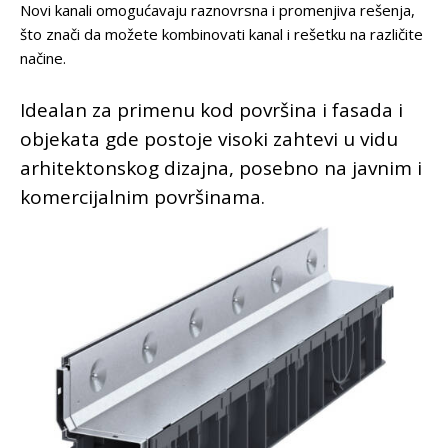
Novi kanali omogućavaju raznovrsna i promenjiva rešenja,
što znači da možete kombinovati kanal i rešetku na različite
načine.
Idealan za primenu kod površina i fasada i
objekata gde postoje visoki zahtevi u vidu
arhitektonskog dizajna, posebno na javnim i
komercijalnim površinama.