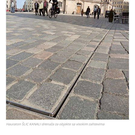
Hauraton ŠLIC KANALI drenaža za objekte sa visokim zahtevima