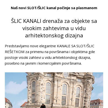
Naš novi SLOT/ŠLIC kanal počinje sa plasmanom
ŠLIC KANALI drenaža za objekte sa
visokim zahtevima u vidu
arhitektonskog dizajna
Predstavljamo nove elegantne KANALE SA SLOT/ŠLIC
REŠETKOM za primenu na površinama i objektima gde
postoje visoki zahtevi u vidu arhitektonskog dizajna,
posebno na javnim i komercijalnim površinama.