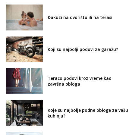
Đakuzi na dvorištu ili na terasi
Koji su najbolji podovi za garažu?
Teraco podovi kroz vreme kao
završna obloga
Koje su najbolje podne obloge za vašu
kuhinju?