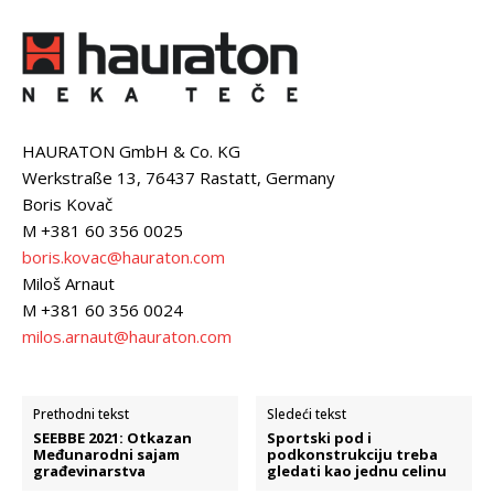
HAURATON GmbH & Co. KG
Werkstraße 13, 76437 Rastatt, Germany
Boris Kovač
M +381 60 356 0025
boris.kovac@hauraton.com
Miloš Arnaut
M +381 60 356 0024
milos.arnaut@hauraton.com
Prethodni tekst
Sledeći tekst
SEEBBE 2021: Otkazan
Sportski pod i
Međunarodni sajam
podkonstrukciju treba
građevinarstva
gledati kao jednu celinu