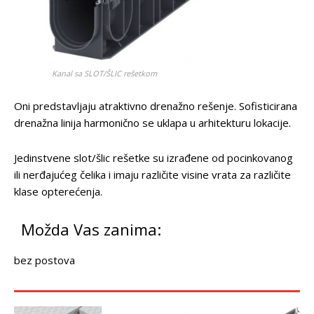
Kanal sa SLOT/ŠLIC rešetkom
Oni predstavljaju atraktivno drenažno rešenje. Sofisticirana
drenažna linija harmonično se uklapa u arhitekturu lokacije.
Jedinstvene slot/šlic rešetke su izrađene od pocinkovanog
ili nerđajućeg čelika i imaju različite visine vrata za različite
klase opterećenja.
Možda Vas zanima:
bez postova