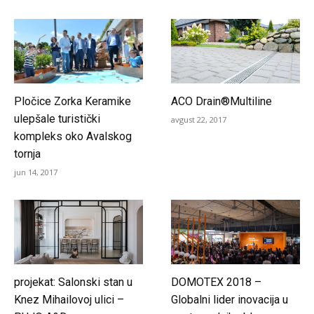
Pločice Zorka Keramike
ACO Drain®Multiline
ulepšale turistički
avgust 22, 2017
kompleks oko Avalskog
tornja
jun 14, 2017
projekat: Salonski stan u
DOMOTEX 2018 –
Knez Mihailovoj ulici –
Globalni lider inovacija u