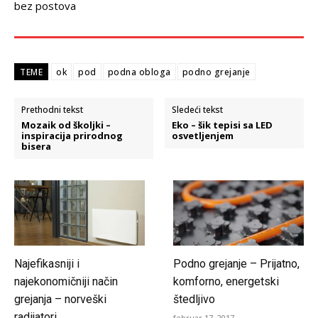
bez postova
TEME
ok
pod
podna obloga
podno grejanje
Prethodni tekst
Sledeći tekst
Mozaik od školjki –
Eko – šik tepisi sa LED
inspiracija prirodnog
osvetljenjem
bisera
Najefikasniji i
Podno grejanje – Prijatno,
najekonomičniji način
komforno, energetski
grejanja – norveški
štedljivo
radijatori
februar 17, 2017