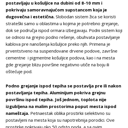
postavljaju u košuljice na dubini od 8-10 mm i
pokrivaju samoravnajućom supstancom koja je
dugovečna i estetična.
Slobodan sistem žica se koristi
strateški samo u oblastima u kojima je potrebno grejanje,
dok se područja ispod ormara izbegavaju. Podni sistem koji
se odnosi na grejno podno rešenje, obuhvata postavljanje
kablova pre nanošenja košuljice preko njih. Primena je
prventstveno na suspendovane drvene podove, završne
cementne i pigmentne košuljice podova, kao i na mesta
gde grejanje blizu površine negativno utiče na boju ili
oštećuje pod.
Podno grejanje ispod tepiha se postavlja pre ili nakon
postavljanja tepiha. Aluminijum pokriva grejnu
površinu ispod tepiha. Još jednom, toplota nije
izgubljena na malim prostorima poput mesta ispod
nameštaja.
Petnaestak oblika prostirkii selektivno su
postavljeni na mesta koja su napotrebnija porodici. Ove
prostirke pokrivaju oko 50 odsto poda, a sa ovim