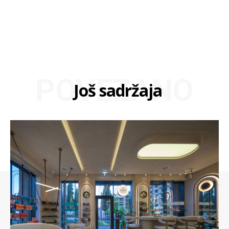
POVEZANO
Još sadržaja